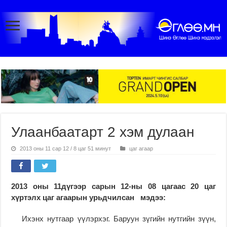
Улаанбаатарт 2 хэм дулаан
2013 оны 11 сар 12 / 8 цаг 51 минут
цаг агаар
2013 оны 11дүгээр сарын 12-ны 08 цагаас 20 цаг
хүртэлх цаг агаарын урьдчилсан мэдээ:
Ихэнх нутгаар үүлэрхэг. Баруун зүгийн нутгийн зүүн,