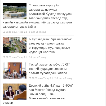
“4 улирлын турш үйл
ажиллагаа явуулах
боломжтой-Хүүхэд хөгжүүлэх
төв” байгуулах төсөлд төр,
хувийн хэвшлийн түншлэлийн хүрээнд хамтран
ажиллахыг урьж байна
2026 оны 7 сар 22 / 9 цаг 28 минут
Б.Пүрэвдагва: “Урт цагаан”-ыг
залуучууд чөлөөт цагаа
өнгөрүүлдэг, жуулчид зорьж
ирдэг цэг болгоно
2026 оны 7 сар 21 / 16 цаг 47 минут
Тусгай замын автобус /BRT/
төслийн удирдах хорооны
ээлжит хуралдаан боллоо
2026 оны 7 сар 21 / 16 цаг 43 минут
Ерөнхий сайд Н.Учрал БНХАУ-
аас Монгол Улсад суугаа
Элчин сайд Шэнь
Миньжюанийг хүлээн авч
уулзав