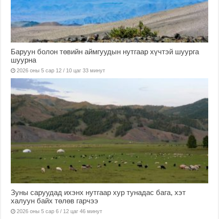
Баруун болон төвийн аймгуудын нутгаар хүчтэй шуурга
шуурна
2026 оны 5 сар 12 / 10 цаг 33 минут
Зуны саруудад ихэнх нутгаар хур тунадас бага, хэт
халуун байх төлөв гарчээ
2026 оны 5 сар 6 / 12 цаг 46 минут