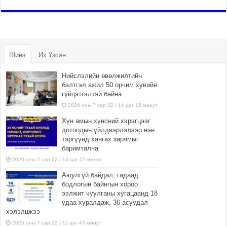
Шинэ
Их Үзсэн
Нийслэлийн өвөлжилтийн
бэлтгэл ажил 50 орчим хувийн
гүйцэтгэлтэй байна
2026 оны 7 сар 22 / 14 цаг 15 минут
Хүн амын хүнсний хэрэгцээг
дотоодын үйлдвэрлэлээр нэн
тэргүүнд хангах зарчмыг
баримтална
2026 оны 7 сар 22 / 14 цаг 07 минут
Аюулгүй байдал, гадаад
бодлогын байнгын хороо
ээлжит чуулганы хугацаанд 18
удаа хуралдаж, 36 асуудал
хэлэлцжээ
2026 оны 7 сар 22 / 11 цаг 43 минут