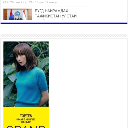
2026 оны 7 сар 21 / 16 цаг 39 минут
БҮГД НАЙРАМДАХ
ТАЖИКИСТАН УЛСТАЙ
ЭДИЙН ЗАСГИЙН ХАМТЫН
АЖИЛЛАГААГ ӨРГӨЖҮҮЛНЭ
2026 оны 7 сар 21 / 16 цаг 34 минут
26,992 суралцагч хотхоны бага
сургуульд, 8100 суралцагч
төрөлжсөн ахлах сургуульд
суралцана
2026 оны 7 сар 21 / 13 цаг 43 минут
COP17 хурлын үеэрх замын
хөдөлгөөн, нийтийн тээврийн
зохицуулалт, сургууль,
цэцэрлэг, зах, худалдааны
төвийн ажиллах хуваарийг гаргаж, иргэдэд
мэдээлэхийг үүрэг болголоо
2026 оны 7 сар 21 / 11 цаг 59 минут
Гэр бүлийн хэрэг шүүхэд хянан шийдвэрлэх
тухай хуулиар хүүхдийн дээд ашиг сонирхлыг
нэн тэргүүнд хангахыг баталгаажууллаа