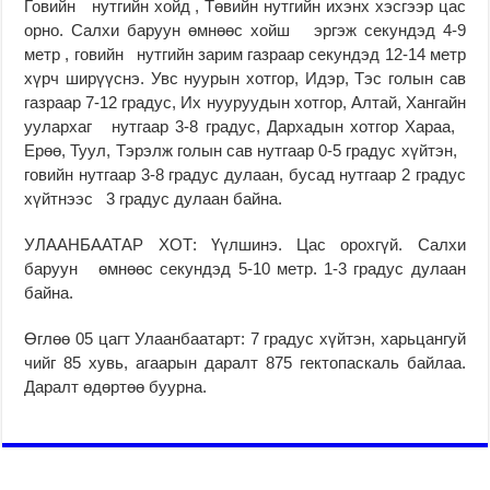
Говийн нутгийн хойд , Төвийн нутгийн ихэнх хэсгээр цас
орно. Салхи баруун өмнөөс хойш эргэж секундэд 4-9
метр , говийн нутгийн зарим газраар секундэд 12-14 метр
хүрч ширүүснэ. Увс нуурын хотгор, Идэр, Тэс голын сав
газраар 7-12 градус, Их нууруудын хотгор, Алтай, Хангайн
уулархаг нутгаар 3-8 градус, Дархадын хотгор Хараа,
Ерөө, Туул, Тэрэлж голын сав нутгаар 0-5 градус хүйтэн,
говийн нутгаар 3-8 градус дулаан, бусад нутгаар 2 градус
хүйтнээс 3 градус дулаан байна.
УЛААНБААТАР ХОТ: Үүлшинэ. Цас орохгүй. Салхи
баруун өмнөөс секундэд 5-10 метр. 1-3 градус дулаан
байна.
Өглөө 05 цагт Улаанбаатарт: 7 градус хүйтэн, харьцангуй
чийг 85 хувь, агаарын даралт 875 гектопаскаль байлаа.
Даралт өдөртөө буурна.