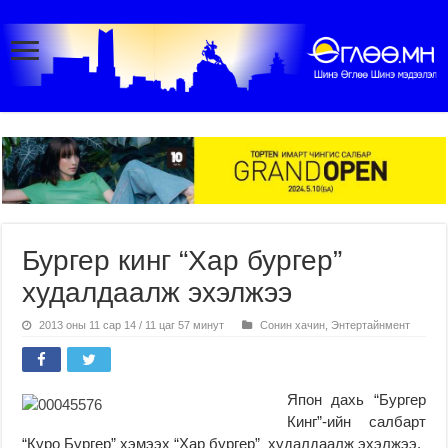
Бургер кинг “Хар бургер”
худалдаалж эхэлжээ
2013 оны 11 сар 14 / 11 цаг 57 минут
Сонин хачин
,
Энтертайнмент
Япон дахь “Бургер
Кинг”-ийн салбарт
“Куро Бургер” хэмээх “Хар бургер” худалдаалж эхэлжээ.