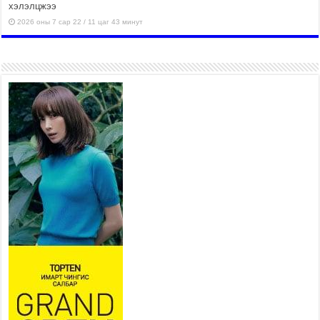
хэлэлцжээ
2026 оны 7 сар 22 / 11 цаг 43 минут
“4 улирлын турш үйл
ажиллагаа явуулах
боломжтой-Хүүхэд хөгжүүлэх
төв” байгуулах төсөлд төр,
хувийн хэвшлийн түншлэлийн хүрээнд хамтран
ажиллахыг урьж байна
2026 оны 7 сар 22 / 9 цаг 28 минут
Б.Пүрэвдагва: “Урт цагаан”-ыг
залуучууд чөлөөт цагаа
өнгөрүүлдэг, жуулчид зорьж
ирдэг цэг болгоно
2026 оны 7 сар 21 / 16 цаг 47 минут
Тусгай замын автобус /BRT/ төслийн удирдах
хорооны ээлжит хуралдаан боллоо
2026 оны 7 сар 21 / 16 цаг 43 минут
Ерөнхий сайд Н.Учрал БНХАУ-аас Монгол Улсад
суугаа Элчин сайд Шэнь Миньжюанийг хүлээн
авч уулзав
2026 оны 7 сар 21 / 16 цаг 39 минут