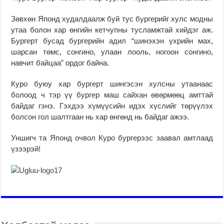
Зөвхөн Японд худалдаалж буй тус бургерийг хулс модны
утаа болон хар өнгийн кетчупны тусламжтай хийдэг аж.
Бургерт бусад бургерийн адил “шинэхэн үхрийн мах,
шарсан төмс, сонгино, улаан лооль, ногоон сонгино,
навчит байцаа” ордог байна.
Куро буюу хар бургерт шингэсэн хулсны утаанаас
болоод ч тэр үү бургер маш сайхан өвөрмөөц амттай
байдаг гэнэ. Гэхдээ хүмүүсийн идэх хүслийг төрүүлэх
болсон гол шалтгаан нь хар өнгөнд нь байдаг ажээ.
Уншигч та Японд очвол Куро бургерээс заавал амтлаад
үзээрэй!