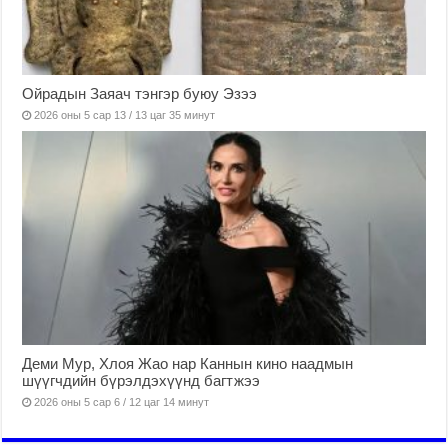
Ойрадын Заяач тэнгэр буюу Эзээ
2026 оны 5 сар 13 / 13 цаг 35 минут
Деми Мур, Хлоя Жао нар Каннын кино наадмын
шүүгчдийн бүрэлдэхүүнд багтжээ
2026 оны 5 сар 6 / 12 цаг 14 минут