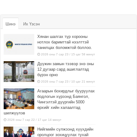
Шинэ
Их Үзсэн
Хянан шалгах түр хорооны
нотлох баримттай нээлттэй
танилцах боломжтой боллоо.
2026 оны 7 сар 23 / 15 цаг 58 минут
Дүүжин замын тээвэр энэ оны
12 дугаар сард ашиглалтад
бүрэн орно
2026 оны 7 сар 23 / 10 цаг 21 минут
Агаарын бохирдлыг бууруулах
бодлогын хүрээнд Баянгол,
Чингэлтэй дүүргийн 5000
өрхийг хийн халаалтад
шилжүүлэв
2026 оны 7 сар 22 / 17 цаг 14 минут
Нийгмийн сүлжээнд хүүхдийн
оролцоог зохицуулах тухай