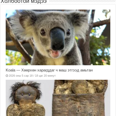
Холбоотой мэдээ
Koala — Хөөрхөн харагддаг ч маш этгээд амьтан
2026 оны 5 сар 18 / 18 цаг 20 минут