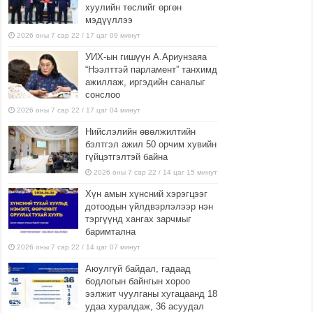
хуулийн төслийг өргөн
мэдүүллээ
2026 оны 7 сар 22 / 17 цаг 09 минут
УИХ-ын гишүүн А.Ариунзаяа
“Нээлттэй парламент” танхимд
ажиллаж, иргэдийн саналыг
сонслоо
2026 оны 7 сар 22 / 17 цаг 04 минут
Нийслэлийн өвөлжилтийн
бэлтгэл ажил 50 орчим хувийн
гүйцэтгэлтэй байна
2026 оны 7 сар 22 / 14 цаг 15 минут
Хүн амын хүнсний хэрэгцээг
дотоодын үйлдвэрлэлээр нэн
тэргүүнд хангах зарчмыг
баримтална
2026 оны 7 сар 22 / 14 цаг 07 минут
Аюулгүй байдал, гадаад
бодлогын байнгын хороо
ээлжит чуулганы хугацаанд 18
удаа хуралдаж, 36 асуудал