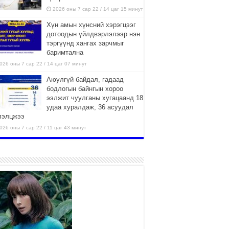
2026 оны 7 сар 22 / 14 цаг 15 минут
Хүн амын хүнсний хэрэгцээг
дотоодын үйлдвэрлэлээр нэн
тэргүүнд хангах зарчмыг
баримтална
026 оны 7 сар 22 / 14 цаг 07 минут
Аюулгүй байдал, гадаад
бодлогын байнгын хороо
ээлжит чуулганы хугацаанд 18
удаа хуралдаж, 36 асуудал
лэлцжээ
026 оны 7 сар 22 / 11 цаг 43 минут
“4 улирлын турш үйл
ажиллагаа явуулах
боломжтой-Хүүхэд хөгжүүлэх
төв” байгуулах төсөлд төр,
вийн хэвшлийн түншлэлийн хүрээнд хамтран
иллахыг урьж байна
026 оны 7 сар 22 / 9 цаг 28 минут
Б.Пүрэвдагва: “Урт цагаан”-ыг
залуучууд чөлөөт цагаа