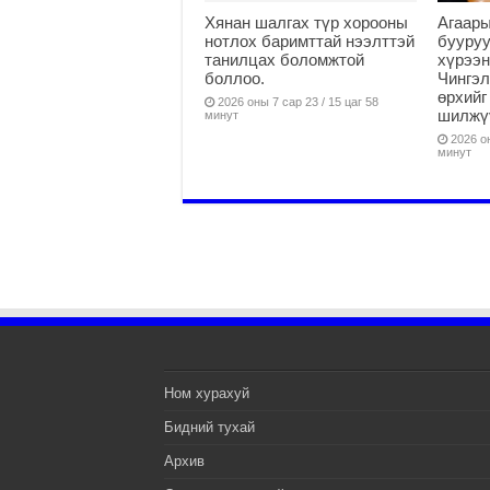
Хянан шалгах түр хорооны
Агаар
нотлох баримттай нээлттэй
бууру
танилцах боломжтой
хүрээн
боллоо.
Чингэл
өрхийг
2026 оны 7 сар 23 / 15 цаг 58
шилжү
минут
2026 он
минут
Ном хурахуй
Бидний тухай
Архив