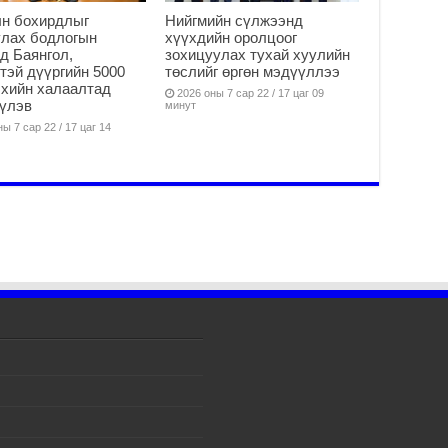
Б.
ын бохирдлыг
Нийгмийн сүлжээнд
аж
улах бодлогын
хүүхдийн оролцоог
уя
д Баянгол,
зохицуулах тухай хуулийн
2
тэй дүүргийн 5000
төслийг өргөн мэдүүллээ
 хийн халаалтад
2026 оны 7 сар 22 / 17 цаг 09
“С
үлэв
минут
да
ы 7 сар 22 / 17 цаг 14
ду
2
Мо
бү
ни
2
Тө
то
2
“Э
хө
2
“Ж
2