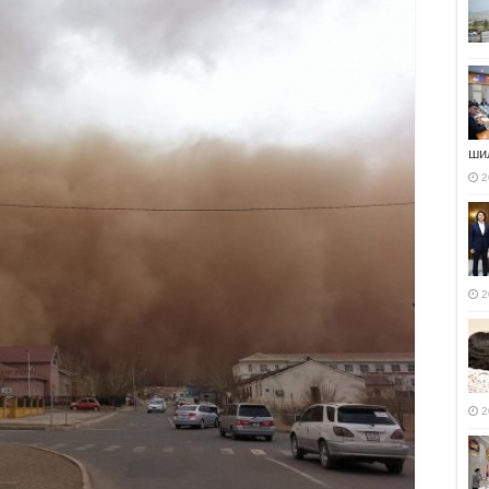
ши
2
2
2