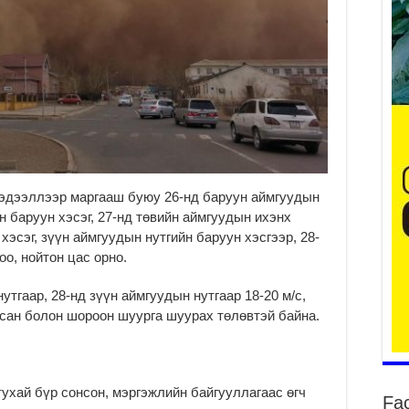
2
Ту
хо
2
Ер
су
ав
2
мэдээллээр маргааш буюу 26-нд баруун аймгуудын
н баруун хэсэг, 27-нд төвийн аймгуудын ихэнх
БҮ
 хэсэг, зүүн аймгуудын нутгийн баруун хэсгээр, 28-
ЭД
ӨР
оо, нойтон цас орно.
2
утгаар, 28-нд зүүн аймгуудын нутгаар 18-20 м/с,
26
асан болон шороон шуурга шуурах төлөвтэй байна.
су
су
2
CO
тухай бүр сонсон, мэргэжлийн байгууллагаас өгч
Fa
тээ