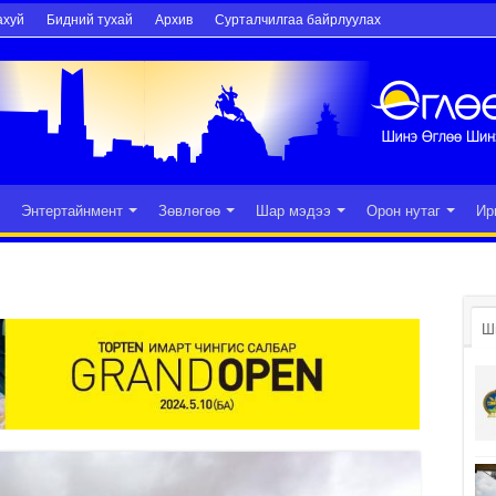
ахуй
Бидний тухай
Архив
Сурталчилгаа байрлуулах
Энтертайнмент
Зөвлөгөө
Шар мэдээ
Орон нутаг
Ир
Ш