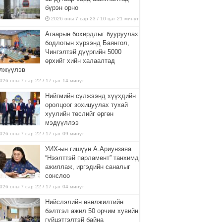
бүрэн орно
2026 оны 7 сар 23 / 10 цаг 21 минут
Агаарын бохирдлыг бууруулах
бодлогын хүрээнд Баянгол,
Чингэлтэй дүүргийн 5000
өрхийг хийн халаалтад
лжүүлэв
026 оны 7 сар 22 / 17 цаг 14 минут
Нийгмийн сүлжээнд хүүхдийн
оролцоог зохицуулах тухай
хуулийн төслийг өргөн
мэдүүллээ
026 оны 7 сар 22 / 17 цаг 09 минут
УИХ-ын гишүүн А.Ариунзаяа
“Нээлттэй парламент” танхимд
ажиллаж, иргэдийн саналыг
сонслоо
026 оны 7 сар 22 / 17 цаг 04 минут
Нийслэлийн өвөлжилтийн
бэлтгэл ажил 50 орчим хувийн
гүйцэтгэлтэй байна