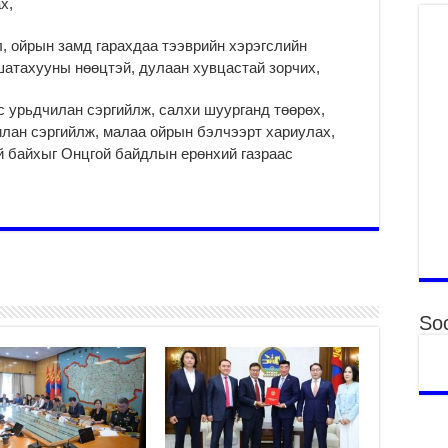
ах,
ху
ир
л, ойрын замд гарахдаа тээврийн хэрэгслийн
2
шатахууны нөөцтэй, дулаан хувцастай зорчих,
Гэ
ту
 урьдчилан сэргийлж, салхи шуурганд төөрөх,
нэ
лан сэргийлж, малаа ойрын бэлчээрт хариулах,
2
й байхыг Онцгой байдлын ерөнхий газраас
Б.
ор
2
НИ
АЖ
АЖ
ХӨ
2
Soc
Ба
тэ
ду
яв
2