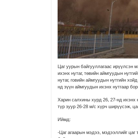
Цаг уурын байгууллагаас ирүүлсэн 
ихэнх нутаг, төвийн аймгуудын нутгий
нутаг, говийн аймгуудын нутгийн хойд
нд зүүн аймгуудын ихэнх нутгаар бор
Харин салхины хурд 26, 27-нд ихэнх н
түр зуур 26-28 м/с хүрч ширүүсэж, ц
Иймд:
-Цаг агаарын мэдээ, мэдээллийг цаг 