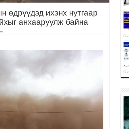
н өдрүүдэд ихэнх нутгаар
айхыг анхааруулж байна
эм
2
хэ
2
ху
аж
2