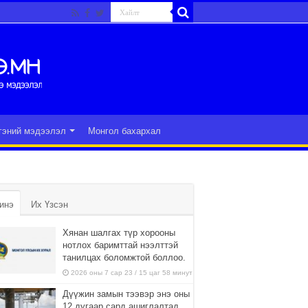
гэний мэдээлэл
Монгол бахархал
инэ
Их Үзсэн
Хянан шалгах түр хорооны
нотлох баримттай нээлттэй
танилцах боломжтой боллоо.
2026 оны 7 сар 23 / 15 цаг 58 минут
Дүүжин замын тээвэр энэ оны
12 дугаар сард ашиглалтад