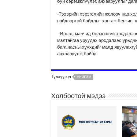
буй сэрэмжлүүлэг, анхааруулгыг даг
-Тээврийн хэрэгслийн жолооч нар хо
найдвартай байдлыг хангаж бензин, 
-Иргэд, малчид болзошгүй эрсдэлээс
малтайгаа уруудах эрсдэлээс урьдчи
бага насны хүүхдийг малд явуулахгү
анхааруулж байна.
Түлхүүр үг
НИЙГЭМ
Холбоотой мэдээ