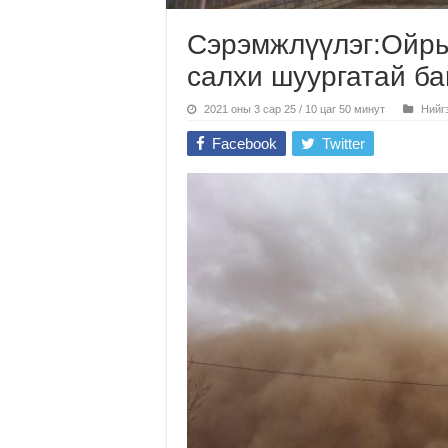
Сэрэмжлүүлэг:Ойры
салхи шуургатай б
2021 оны 3 сар 25 / 10 цаг 50 минут
Нийг
Facebook
Twitter