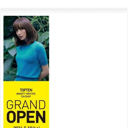
өнгөрүүлдэг, жуулчид зорьж
ирдэг цэг болгоно
2026 оны 7 сар 21 / 16 цаг 47 минут
Тусгай замын автобус /BRT/
төслийн удирдах хорооны
ээлжит хуралдаан боллоо
2026 оны 7 сар 21 / 16 цаг 43 минут
Ерөнхий сайд Н.Учрал БНХАУ-аас Монгол Улсад
суугаа Элчин сайд Шэнь Миньжюанийг хүлээн
авч уулзав
2026 оны 7 сар 21 / 16 цаг 39 минут
БҮГД НАЙРАМДАХ ТАЖИКИСТАН УЛСТАЙ
ЭДИЙН ЗАСГИЙН ХАМТЫН АЖИЛЛАГААГ
ӨРГӨЖҮҮЛНЭ
2026 оны 7 сар 21 / 16 цаг 34 минут
26,992 суралцагч хотхоны бага сургуульд, 8100
суралцагч төрөлжсөн ахлах сургуульд
суралцана
2026 оны 7 сар 21 / 13 цаг 43 минут
COP17 хурлын үеэрх замын хөдөлгөөн, нийтийн
тээврийн зохицуулалт, сургууль, цэцэрлэг, зах,