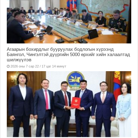
Агаарын бохирдлыг бууруулах бодлогын хүрээнд
Баянгол, Чингэлтэй дүүргийн 5000 өрхийг хийн халаалтад
шилжүүлэв
2026 оны 7 сар 22 / 17 цаг 14 минут