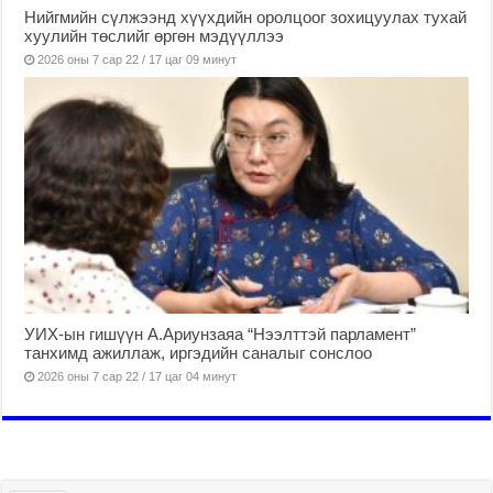
Нийгмийн сүлжээнд хүүхдийн оролцоог зохицуулах тухай
хуулийн төслийг өргөн мэдүүллээ
2026 оны 7 сар 22 / 17 цаг 09 минут
УИХ-ын гишүүн А.Ариунзаяа “Нээлттэй парламент”
танхимд ажиллаж, иргэдийн саналыг сонслоо
2026 оны 7 сар 22 / 17 цаг 04 минут