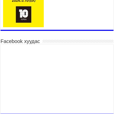
худалдааны төвийн ажиллах хуваарийг гаргаж,
иргэдэд мэдээлэхийг үүрэг болголоо
2026 оны 7 сар 21 / 11 цаг 59 минут
Гэр бүлийн хэрэг шүүхэд хянан шийдвэрлэх
тухай хуулиар хүүхдийн дээд ашиг сонирхлыг
нэн тэргүүнд хангахыг баталгаажууллаа
2026 оны 7 сар 21 / 11 цаг 42 минут
Facebook хуудас
Б.Пүрэвдагва: “Туул-1” коллекторыг ашиглалтад
оруулж байж бид гэр хорооллыг барилгажуулна
2026 оны 7 сар 21 / 10 цаг 15 минут
НИЙСЛЭЛ, АЙМГИЙН УДИРДЛАГУУДЫН
АЖЛЫГ ХҮНД СУРТЛЫГ БУУРУУЛЖ, ИРГЭД,
АЖ АХУЙН НЭГЖИЙН АЧААГ ХЭРХЭН
ХӨНГӨЛСНӨӨР ДҮГНЭНЭ
2026 оны 7 сар 21 / 10 цаг 09 минут
Байнгын хорооны дарга М.Мандхай Цөлжилттэй
тэмцэх тухай НҮБ-ын конвенцын талуудын 17
дугаар бага хурал (СОР17)-ын бэлтгэл ажлын
явцтай танилцлаа
2026 оны 7 сар 21 / 10 цаг 03 минут