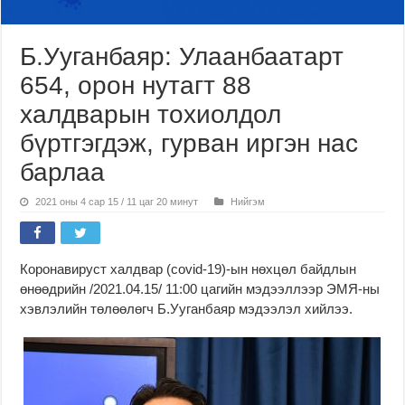
Б.Ууганбаяр: Улаанбаатарт
654, орон нутагт 88
халдварын тохиолдол
бүртгэгдэж, гурван иргэн нас
барлаа
2021 оны 4 сар 15 / 11 цаг 20 минут
Нийгэм
Коронавируст халдвар (covid-19)-ын нөхцөл байдлын
өнөөдрийн /2021.04.15/ 11:00 цагийн мэдээллээр ЭМЯ-ны
хэвлэлийн төлөөлөгч Б.Ууганбаяр мэдээлэл хийлээ.