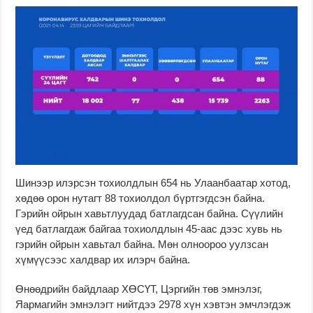
Шинээр илэрсэн тохиолдлын 654 нь Улаанбаатар хотод,
хөдөө орон нутагт 88 тохиолдол бүртгэгдсэн байна.
Гэрийн ойрын хавьтлуудад батлагдсан байна. Сүүлийн
үед батлагдаж байгаа тохиолдлын 45-аас дээс хувь нь
гэрийн ойрын хавьтал байна. Мөн олноороо уулзсан
хүмүүсээс халдвар их илэрч байна.
Өнөөдрийн байдлаар ХӨСҮТ, Цэргийн төв эмнэлэг,
Яармагийн эмнэлэгт нийтдээ 2978 хүн хэвтэн эмчлэгдэж