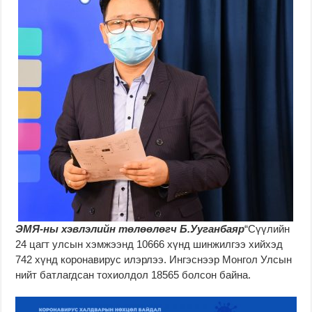
ЭМЯ-ны хэвлэлийн төлөөлөгч Б.Ууганбаяр
“Сүүлийн
24 цагт улсын хэмжээнд 10666 хүнд шинжилгээ хийхэд
742 хүнд коронавирус илэрлээ. Ингэснээр Монгол Улсын
нийт батлагдсан тохиолдол 18565 болсон байна.