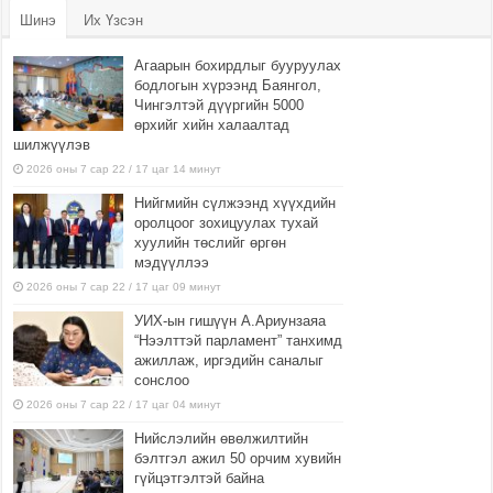
Шинэ
Их Үзсэн
Агаарын бохирдлыг бууруулах
бодлогын хүрээнд Баянгол,
Чингэлтэй дүүргийн 5000
өрхийг хийн халаалтад
шилжүүлэв
2026 оны 7 сар 22 / 17 цаг 14 минут
Нийгмийн сүлжээнд хүүхдийн
оролцоог зохицуулах тухай
хуулийн төслийг өргөн
мэдүүллээ
2026 оны 7 сар 22 / 17 цаг 09 минут
УИХ-ын гишүүн А.Ариунзаяа
“Нээлттэй парламент” танхимд
ажиллаж, иргэдийн саналыг
сонслоо
2026 оны 7 сар 22 / 17 цаг 04 минут
Нийслэлийн өвөлжилтийн
бэлтгэл ажил 50 орчим хувийн
гүйцэтгэлтэй байна