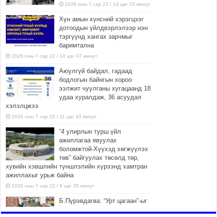
2026 оны 7 сар 22 / 14 цаг 15 минут
Хүн амын хүнсний хэрэгцээг
дотоодын үйлдвэрлэлээр нэн
тэргүүнд хангах зарчмыг
баримтална
2026 оны 7 сар 22 / 14 цаг 07 минут
Аюулгүй байдал, гадаад
бодлогын байнгын хороо
ээлжит чуулганы хугацаанд 18
удаа хуралдаж, 36 асуудал
хэлэлцжээ
2026 оны 7 сар 22 / 11 цаг 43 минут
“4 улирлын турш үйл
ажиллагаа явуулах
боломжтой-Хүүхэд хөгжүүлэх
төв” байгуулах төсөлд төр,
хувийн хэвшлийн түншлэлийн хүрээнд хамтран
ажиллахыг урьж байна
2026 оны 7 сар 22 / 9 цаг 28 минут
Б.Пүрэвдагва: “Урт цагаан”-ыг
залуучууд чөлөөт цагаа