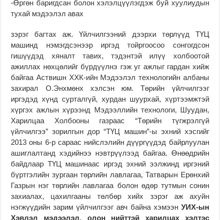
-Өргөн баригдсан болон хэлэлцүүлэгдэж буй хуулиудын
тухай мэдээлэл авах
зэрэг багтах аж. Үйлчилгээний дээрхи төрлүүд ТҮЦ
машинд нэмэгдсэнээр иргэд тойргоосоо сонгогдсон
гишүүдэд хяналт тавих, тэдэнтэй илүү холбоотой
ажиллах нөхцөлийг бүрдүүлнэ гэж уг ажлыг гардан хийж
байгаа Аствишн ХХК-ийн Мэдээлэл технологийн албаны
захирал О.Энхмөнх хэлсэн юм. Төрийн үйлчилгээг
иргэдэд хүнд сурталгүй, хурдан шуурхай, хүртээмжтэй
хүргэх ажлын хүрээнд Мэдээллийн технологи, Шуудан,
Харилцаа Холбооны газраас “Төрийн түгжрэлгүй
үйлчилгээ” зорилгын дор “ТҮЦ машин”-ы эхний хэсгийг
2013 оны 6-р сараас нийслэлийн дүүргүүдэд байрлуулан
ашиглалтанд хэдийнээ нэвтрүүлээд байгаа. Өнөөдрийн
байдлаар ТҮЦ машинаас иргэд эхний ээлжинд иргэний
бүртгэлийн зургаан төрлийн лавлагаа, Татварын Ерөнхий
Газрын нэг төрлийн лавлагаа болон өдөр тутмын сонин
захиалах, цахилгааны төлбөр хийх зэрэг аж ахуйн
нэгжүүдийн зарим үйлчилгээг авч байна хэмээн
УИХ-ын
Хэвлэл мэдээлэл, олон нийттэй харилцах хэлтэс