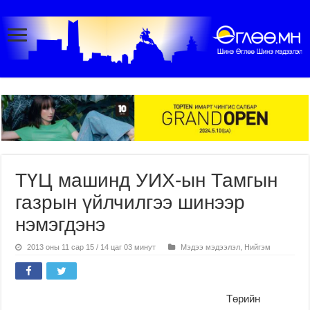
ТҮЦ машинд УИХ-ын Тамгын
газрын үйлчилгээ шинээр
нэмэгдэнэ
2013 оны 11 сар 15 / 14 цаг 03 минут
Мэдээ мэдээлэл
,
Нийгэм
Төрийн