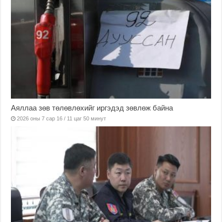
Аяллаа зөв төлөвлөхийг иргэдэд зөвлөж байна
2026 оны 7 сар 16 / 11 цаг 50 минут