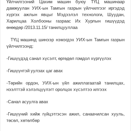
Үйлчилгээний Цахим машин буюу ТҮЦ машинаар
дамжуулан УИХ-ын Тамгын газрын үйлчилгээг иргэдэд
хүргэх ажлын явцыг Мэдээлэл технологи, Шуудан,
Харилцаа Холбооны газраас Их Хурлын гишүүдэд
өнөөдөр /2013.11.15/ танилцууллаа
ТҮЦ машинд шинээр нэмэгдэх УИХ-ын Тамгын газрын
үйлчилгээнд:
-Гишүүдэд санал хүсэлт, өргөдөл гомдол хүргүүлэх
-Гишүүнтэй уулзах цаг авах
-Төрийн ордон, УИХ-ын үйл ажиллагаатай танилцах,
нээлттэй хэлэлцүүлэгт оролцох хүсэлтээ илгээх
-Санал асуулга авах
-Гишүүний хийж гүйцэтгэсэн ажил, санаачилсан хууль,
төсөл, хөтөлбөр