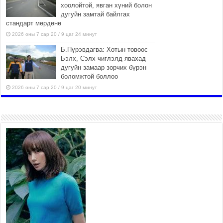
хоолойтой, явган хүний болон
дугуйн замтай байлгах
стандарт мөрдөнө
2026 оны 7 сар 20 / 9 цаг 24 минут
Б.Пүрэвдагва: Хотын төвөөс
Бэлх, Сэлх чиглэлд явахад
дугуйн замаар зорчих бүрэн
боломжтой боллоо
2026 оны 7 сар 20 / 9 цаг 20 минут
Хан-Уул дүүрэг, Чингисийн
өргөн чөлөөний ус зайлуулах
шугам хоолойн ажил 80
хувьтай үргэлжилж байна
2026 оны 7 сар 20 / 9 цаг 14 минут
Усархаг аадар бороо орж
байгаа тул аюулгүй байдлаа
хангаж, үер усны аюулаас
сэрэмжлэхийг нийслэлийн
Онцгой байдлын газраас анхааруулж байна
2026 оны 7 сар 20 / 9 цаг 09 минут
311 алба хаагч, 119 техник хэрэгсэлтэй ажиллаж