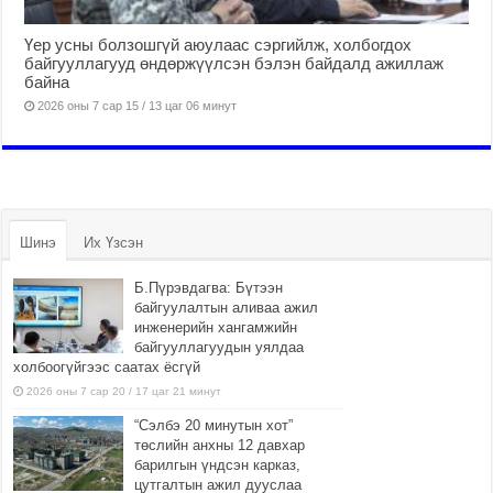
Үер усны болзошгүй аюулаас сэргийлж, холбогдох
байгууллагууд өндөржүүлсэн бэлэн байдалд ажиллаж
байна
2026 оны 7 сар 15 / 13 цаг 06 минут
Шинэ
Их Үзсэн
Б.Пүрэвдагва: Бүтээн
байгуулалтын аливаа ажил
инженерийн хангамжийн
байгууллагуудын уялдаа
холбоогүйгээс саатах ёсгүй
2026 оны 7 сар 20 / 17 цаг 21 минут
“Сэлбэ 20 минутын хот”
төслийн анхны 12 давхар
барилгын үндсэн карказ,
цутгалтын ажил дууслаа