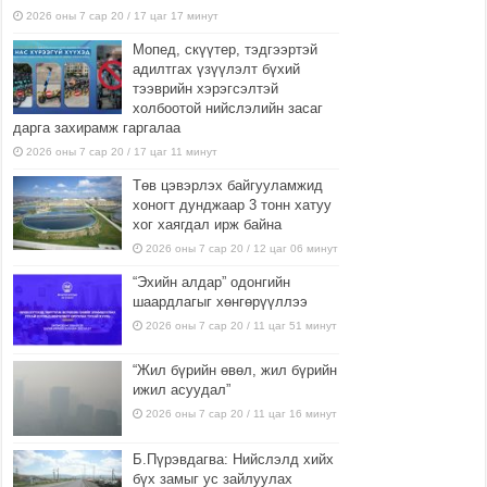
2026 оны 7 сар 20 / 17 цаг 17 минут
Мопед, скүүтер, тэдгээртэй
адилтгах үзүүлэлт бүхий
тээврийн хэрэгсэлтэй
холбоотой нийслэлийн засаг
дарга захирамж гаргалаа
2026 оны 7 сар 20 / 17 цаг 11 минут
Төв цэвэрлэх байгууламжид
хоногт дунджаар 3 тонн хатуу
хог хаягдал ирж байна
2026 оны 7 сар 20 / 12 цаг 06 минут
“Эхийн алдар” одонгийн
шаардлагыг хөнгөрүүллээ
2026 оны 7 сар 20 / 11 цаг 51 минут
“Жил бүрийн өвөл, жил бүрийн
ижил асуудал”
2026 оны 7 сар 20 / 11 цаг 16 минут
Б.Пүрэвдагва: Нийслэлд хийх
бүх замыг ус зайлуулах