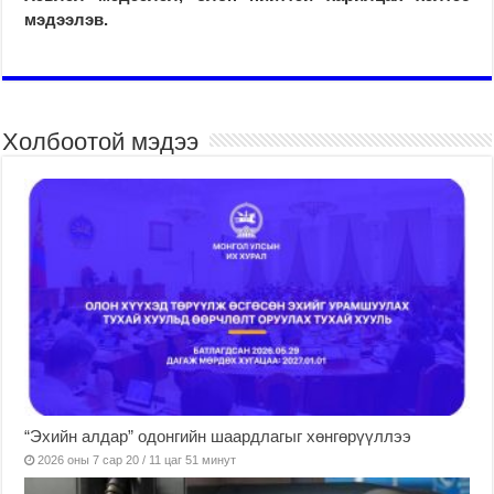
мэдээлэв.
Холбоотой мэдээ
“Эхийн алдар” одонгийн шаардлагыг хөнгөрүүллээ
2026 оны 7 сар 20 / 11 цаг 51 минут