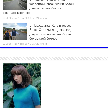
o
хоолойтой, явган хүний болон
n
дугуйн замтай байлгах
l
стандарт мөрдөнө
i
2026 оны 7 сар 20 / 9 цаг 24 минут
n
Б.Пүрэвдагва: Хотын төвөөс
e
Бэлх, Сэлх чиглэлд явахад
дугуйн замаар зорчих бүрэн
боломжтой боллоо
2026 оны 7 сар 20 / 9 цаг 20 минут
Хан-Уул дүүрэг, Чингисийн
өргөн чөлөөний ус зайлуулах
шугам хоолойн ажил 80
хувьтай үргэлжилж байна
2026 оны 7 сар 20 / 9 цаг 14 минут
Усархаг аадар бороо орж
байгаа тул аюулгүй байдлаа
хангаж, үер усны аюулаас
сэрэмжлэхийг нийслэлийн
Онцгой байдлын газраас анхааруулж байна
2026 оны 7 сар 20 / 9 цаг 09 минут
311 алба хаагч, 119 техник хэрэгсэлтэй ажиллаж