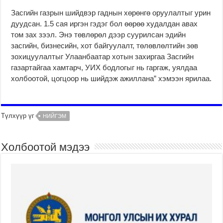
Засгийн газрын шийдвэр гаднын хөрөнгө оруулалтыг урин
дуудсан. 1.5 сая иргэн гэдэг бол өөрөө худалдан авах
том зах зээл. Энэ төвлөрөл дээр суурилсан эдийн
засгийн, бизнесийн, хот байгуулалт, төлөвлөлтийн зөв
зохицуулалтыг Улаанбаатар хотын захиргаа Засгийн
газартайгаа хамтарч, УИХ бодлогыг нь гаргаж, уялдаа
холбоотой, цогцоор нь шийдэж ажиллана” хэмээн ярилаа.
в
p
б
и
a
ы
Түлхүүр үг
НИЙГЭМ
в
y
с
у
d
т
с
a
р
Холбоотой мэдээ
з
y
ы
а
l
й
й
o
к
м
a
р
ы
n
е
z
s
д
a
a
и