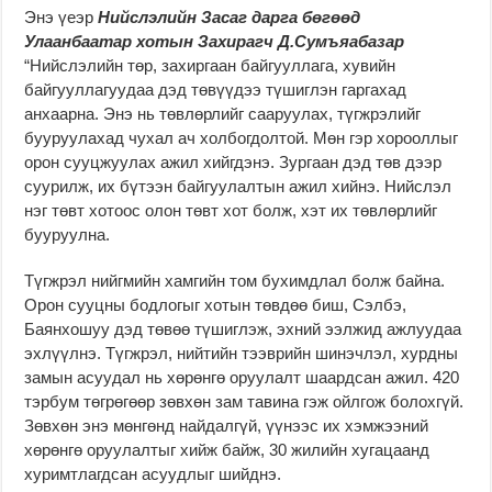
Энэ үеэр
Нийслэлийн Засаг дарга бөгөөд
Улаанбаатар хотын Захирагч Д.Сумъяабазар
“Нийслэлийн төр, захиргаан байгууллага, хувийн
байгууллагуудаа дэд төвүүдээ түшиглэн гаргахад
анхаарна. Энэ нь төвлөрлийг сааруулах, түгжрэлийг
бууруулахад чухал ач холбогдолтой. Мөн гэр хорооллыг
орон сууцжуулах ажил хийгдэнэ. Зургаан дэд төв дээр
суурилж, их бүтээн байгуулалтын ажил хийнэ. Нийслэл
нэг төвт хотоос олон төвт хот болж, хэт их төвлөрлийг
бууруулна.
Түгжрэл нийгмийн хамгийн том бухимдлал болж байна.
Орон сууцны бодлогыг хотын төвдөө биш, Сэлбэ,
Баянхошуу дэд төвөө түшиглэж, эхний ээлжид ажлуудаа
эхлүүлнэ. Түгжрэл, нийтийн тээврийн шинэчлэл, хурдны
замын асуудал нь хөрөнгө оруулалт шаардсан ажил. 420
тэрбум төгрөгөөр зөвхөн зам тавина гэж ойлгож болохгүй.
Зөвхөн энэ мөнгөнд найдалгүй, үүнээс их хэмжээний
хөрөнгө оруулалтыг хийж байж, 30 жилийн хугацаанд
хуримтлагдсан асуудлыг шийднэ.