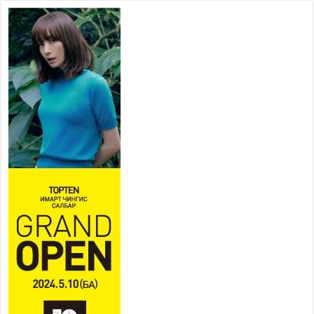
төв” байгуулах төсөлд төр,
хувийн хэвшлийн түншлэлийн хүрээнд хамтран
ажиллахыг урьж байна
2026 оны 7 сар 22 / 9 цаг 28 минут
Б.Пүрэвдагва: “Урт цагаан”-ыг
залуучууд чөлөөт цагаа
өнгөрүүлдэг, жуулчид зорьж
ирдэг цэг болгоно
2026 оны 7 сар 21 / 16 цаг 47 минут
Тусгай замын автобус /BRT/ төслийн удирдах
хорооны ээлжит хуралдаан боллоо
2026 оны 7 сар 21 / 16 цаг 43 минут
Ерөнхий сайд Н.Учрал БНХАУ-аас Монгол Улсад
суугаа Элчин сайд Шэнь Миньжюанийг хүлээн
авч уулзав
2026 оны 7 сар 21 / 16 цаг 39 минут
БҮГД НАЙРАМДАХ ТАЖИКИСТАН УЛСТАЙ
ЭДИЙН ЗАСГИЙН ХАМТЫН АЖИЛЛАГААГ
ӨРГӨЖҮҮЛНЭ
2026 оны 7 сар 21 / 16 цаг 34 минут