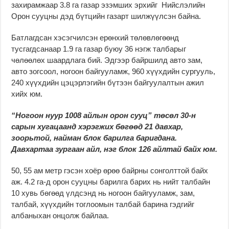
захирамжаар 3.8 га газар эзэмших эрхийг Нийслэлийн
Орон сууцны дэд бүтцийн газарт шилжүүлсэн байна.
Батлагдсан хэсэгчилсэн ерөнхий төлөвлөгөөнд
тусгагдсанаар 1.9 га газар буюу 36 нэгж талбарыг
чөлөөлөх шаардлага бий. Эдгээр байршилд авто зам,
авто зогсоол, ногоон байгууламж, 960 хүүхдийн сургууль,
240 хүүхдийн цэцэрлэгийн бүтээн байгуулалтын ажил
хийх юм.
“Ногоон нуур 1008 айлын орон сууц” төсөл 30-н
сарын хугацаанд хэрэгжих бөгөөд 21 давхар,
зоорьтой, найман блок барилга баригдана.
Давхартаа зургаан айл, нэг блок 126 айлтай байх юм.
50, 55 ам метр гэсэн хоёр өрөө байрны сонголттой байх
аж. 4.2 га-д орон сууцны барилга барих нь нийт талбайн
10 хувь бөгөөд үлдсэнд нь ногоон байгууламж, зам,
талбай, хүүхдийн тоглоомын талбай барина гэдгийг
албаныхан онцолж байлаа.