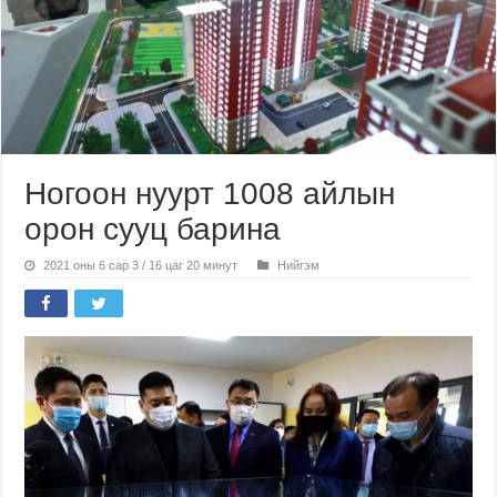
Ногоон нуурт 1008 айлын
орон сууц барина
2021 оны 6 сар 3 / 16 цаг 20 минут
Нийгэм