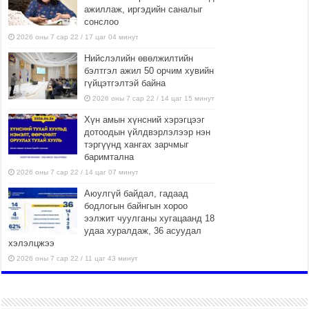
a
ажиллаж, иргэдийн саналыг
сонслоо
y
2026 оны 7 сар 22 / 17 цаг 04 минут
l
o
Нийслэлийн өвөлжилтийн
a
бэлтгэл ажил 50 орчим хувийн
гүйцэтгэлтэй байна
n
2026 оны 7 сар 22 / 14 цаг 15 минут
s
o
Хүн амын хүнсний хэрэгцээг
n
дотоодын үйлдвэрлэлээр нэн
тэргүүнд хангах зарчмыг
l
баримтална
i
2026 оны 7 сар 22 / 14 цаг 07 минут
n
e
Аюулгүй байдал, гадаад
бодлогын байнгын хороо
ээлжит чуулганы хугацаанд 18
удаа хуралдаж, 36 асуудал
хэлэлцжээ
2026 оны 7 сар 22 / 11 цаг 43 минут
“4 улирлын турш үйл
ажиллагаа явуулах
боломжтой-Хүүхэд хөгжүүлэх