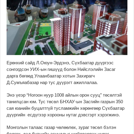
Ерөнхий сайд Л.Оюун-Эрдэнэ, Сүхбаатар дүүргээс
сонгогдсон УИХ-ын гишүүд болон Нийслэлийн Засаг
дарга бөгөөд Улаанбаатар хотын Захирагч
Д.Сумъяабазар нар тус дүүрэгт ажиллалаа.
Энэ үеэр “Ногоон нуур 1008 айлын орон сууц” төсөлтэй
танилцсан юм. Тус төсөл БНХАУ-ын Засгийн газрын 350
сая юанийн буцалтгүй тусламжийн хөрөнгөөр Сүхбаатар
дүүргийн есдүгээр хорооны нутаг дэвсгэрт хэрэгжинэ.
Монголын талаас газар чөлөөлөх, зураг төсөл бэлэн
болгох, дэд бүтцийн асуудлыг шийдвэрлэх үүрэг