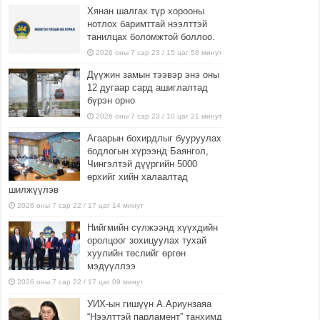
Хянан шалгах түр хорооны
р
t
о
нотлох баримттай нээлттэй
к
p
к
танилцах боломжтой боллоо.
и
s
р
2026 оны 7 сар 23 / 15 цаг 58 минут
:
у
Дүүжин замын тээвэр энэ оны
/
г
12 дугаар сард ашиглалтад
/
л
бүрэн орно
z
о
2026 оны 7 сар 23 / 10 цаг 21 минут
p
с
Агаарын бохирдлыг бууруулах
-
у
бодлогын хүрээнд Баянгол,
p
т
Чингэлтэй дүүргийн 5000
d
о
өрхийг хийн халаалтад
l
ч
шилжүүлэв
.
н
2026 оны 7 сар 22 / 17 цаг 14 минут
c
о
Нийгмийн сүлжээнд хүүхдийн
o
оролцоог зохицуулах тухай
m
хуулийн төслийг өргөн
мэдүүллээ
p
a
2026 оны 7 сар 22 / 17 цаг 09 минут
y
УИХ-ын гишүүн А.Ариунзаяа
d
“Нээлттэй парламент” танхимд