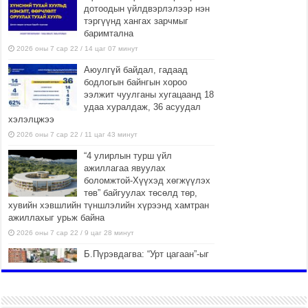
дотоодын үйлдвэрлэлээр нэн
тэргүүнд хангах зарчмыг
баримтална
2026 оны 7 сар 22 / 14 цаг 07 минут
Аюулгүй байдал, гадаад
бодлогын байнгын хороо
ээлжит чуулганы хугацаанд 18
удаа хуралдаж, 36 асуудал
хэлэлцжээ
2026 оны 7 сар 22 / 11 цаг 43 минут
“4 улирлын турш үйл
ажиллагаа явуулах
боломжтой-Хүүхэд хөгжүүлэх
төв” байгуулах төсөлд төр,
хувийн хэвшлийн түншлэлийн хүрээнд хамтран
ажиллахыг урьж байна
2026 оны 7 сар 22 / 9 цаг 28 минут
Б.Пүрэвдагва: “Урт цагаан”-ыг
залуучууд чөлөөт цагаа
өнгөрүүлдэг, жуулчид зорьж
ирдэг цэг болгоно
2026 оны 7 сар 21 / 16 цаг 47 минут