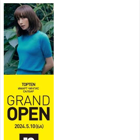
Тусгай замын автобус /BRT/
төслийн удирдах хорооны
ээлжит хуралдаан боллоо
2026 оны 7 сар 21 / 16 цаг 43 минут
Ерөнхий сайд Н.Учрал БНХАУ-
аас Монгол Улсад суугаа
Элчин сайд Шэнь
Миньжюанийг хүлээн авч
уулзав
2026 оны 7 сар 21 / 16 цаг 39 минут
БҮГД НАЙРАМДАХ ТАЖИКИСТАН УЛСТАЙ
ЭДИЙН ЗАСГИЙН ХАМТЫН АЖИЛЛАГААГ
ӨРГӨЖҮҮЛНЭ
2026 оны 7 сар 21 / 16 цаг 34 минут
26,992 суралцагч хотхоны бага сургуульд, 8100
суралцагч төрөлжсөн ахлах сургуульд
суралцана
2026 оны 7 сар 21 / 13 цаг 43 минут
COP17 хурлын үеэрх замын хөдөлгөөн, нийтийн
тээврийн зохицуулалт, сургууль, цэцэрлэг, зах,