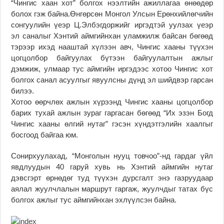
“Чингис хаан хот” болгох нээлтийн ажиллагаа өнөөдөр
болох гэж байна.Өнгөрсөн Монгол Улсын Ерөнхийлөгчийн
сонгуулийн үеэр Ц.Элбэгдоржийг иргэдтэй уулзах үеэр
эл саналыг Хэнтий аймгийнхан уламжилж байсан бөгөөд
тэрээр ихэд нааштай хүлээн авч, Чингис хааны түүхэн
цогцолбор байгуулах бүтээн байгуулалтын ажлыг
дэмжиж, улмаар тус аймгийн иргэдээс хотоо Чингис хот
болгох санал асуулгыг явуулсны дүнд эл шийдвэр гарсан
билээ.
Хотоо өөрчлөх ажлын хүрээнд Чингис хааны цогцолбор
барих тухай ажлын зураг гаргасан бөгөөд “Их эзэн Богд
Чингис хааны өлгий нутаг” гэсэн хүндэтгэлийн хаалгыг
босгоод байгаа юм.
Сонирхуулахад, “Монголын нууц товчоо”-нд гардаг үйл
явдлуудын 40 гаруй хувь нь Хэнтий аймгийн нутаг
дэвсгэрт өрнөдөг туд түүхэн дурсгалт энэ газруудаар
аялал жуулчлалын маршрут гаргаж, жуулчдыг татах бүс
болгох ажлыг тус аймгийнхан эхлүүлсэн байна.