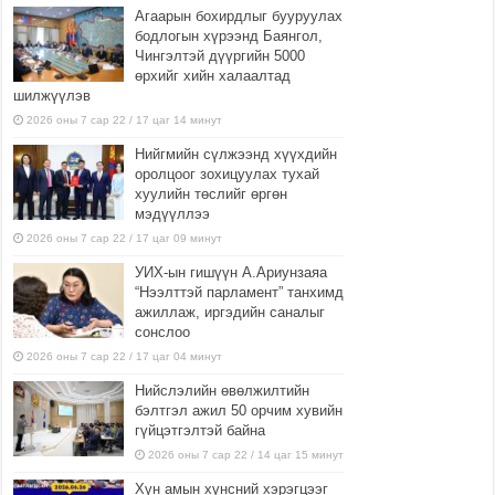
Агаарын бохирдлыг бууруулах
бодлогын хүрээнд Баянгол,
Чингэлтэй дүүргийн 5000
өрхийг хийн халаалтад
шилжүүлэв
2026 оны 7 сар 22 / 17 цаг 14 минут
Нийгмийн сүлжээнд хүүхдийн
оролцоог зохицуулах тухай
хуулийн төслийг өргөн
мэдүүллээ
2026 оны 7 сар 22 / 17 цаг 09 минут
УИХ-ын гишүүн А.Ариунзаяа
“Нээлттэй парламент” танхимд
ажиллаж, иргэдийн саналыг
сонслоо
2026 оны 7 сар 22 / 17 цаг 04 минут
Нийслэлийн өвөлжилтийн
бэлтгэл ажил 50 орчим хувийн
гүйцэтгэлтэй байна
2026 оны 7 сар 22 / 14 цаг 15 минут
Хүн амын хүнсний хэрэгцээг