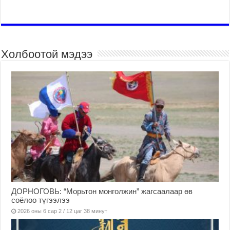
Холбоотой мэдээ
ДОРНОГОВЬ: “Морьтон монголжин” жагсаалаар өв
соёлоо түгээлээ
2026 оны 6 сар 2 / 12 цаг 38 минут