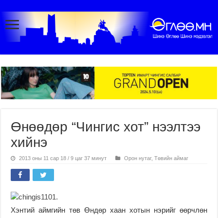
Өнөөдөр “Чингис хот” нээлтээ
хийнэ
2013 оны 11 сар 18 / 9 цаг 37 минут
Орон нутаг
,
Төвийн аймаг
Хэнтий аймгийн төв Өндөр хаан хотын нэрийг өөрчлөн