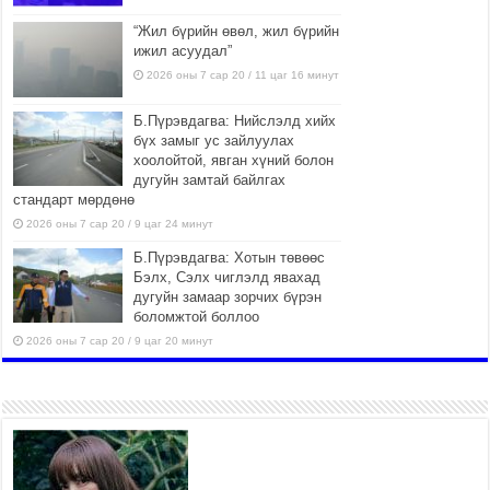
“Жил бүрийн өвөл, жил бүрийн
ижил асуудал”
2026 оны 7 сар 20 / 11 цаг 16 минут
Б.Пүрэвдагва: Нийслэлд хийх
бүх замыг ус зайлуулах
хоолойтой, явган хүний болон
дугуйн замтай байлгах
стандарт мөрдөнө
2026 оны 7 сар 20 / 9 цаг 24 минут
Б.Пүрэвдагва: Хотын төвөөс
Бэлх, Сэлх чиглэлд явахад
дугуйн замаар зорчих бүрэн
боломжтой боллоо
2026 оны 7 сар 20 / 9 цаг 20 минут
Хан-Уул дүүрэг, Чингисийн
өргөн чөлөөний ус зайлуулах
шугам хоолойн ажил 80
хувьтай үргэлжилж байна
2026 оны 7 сар 20 / 9 цаг 14 минут