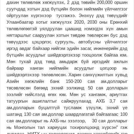
дахин төлөвлөж хөгжүүлэх, 2 дэд төвийн 200,000 оршин
суугчдад хотын дэд бүтцийн болон нийгмийн үйлчилгээг
ойртуулан хүргэхээр тусгажээ. Энэхүү дэд төвүүдийг
Улаанбаатар хотыг хөгжүүлэх 2020, 2030 оны Ерөнхий
төлөвлөгөөтэй уялдуулан цаашид нэмэгдэх хүн амын
нягтаршлыг сааруулан хотын төвдөө төвлөрсөн бус дэд
төвүүдээс цэцэрлэг, сургууль, автобусны үйлчилгээг
иргэд авдаг байхаар нийгэм эдийн засаг, инженерийн дэд
бүтцийн асуудлыг шийдвэрлэхээр тооцоолж байгаа юм.
Мөн тухай дэд төвд амьдарж буй иргэдийг ажлын
байраар ханган нийгмийн асуудлыг цогцоор нь
шийдвэрлэхээр төлөвлөсөн. Харин санхүүжилтын хувьд
Азийн хөгжлийн банк 150-200 сая ам.долларыг
төсөвлөсөн бөгөөд эхний ээлжинд 50 сая долларын
зээлийг нийслэлд өгөх юм. Мөн ус хангамж, ариутгах
татуургын ашиглалтыг сайжруулахад АХБ 3,7 сая
ам.долларын буцалтгүй тусламж үзүүлж, эхний үе
шатанд 130 сая ам.доллар шаардлагатай байгаагаас 100
сая ам.долларыг нь АХБ-ны зээлээр, 30 сая долларыг
нь Монголын тал хариуцах тохиролцоонд хүрсэн” гэж
дурдлаа. НИТХ-ын төлөөлөгчид дээрхи хөтөлбөрийг гэр