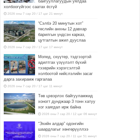
байгууллагуудын уялдаа
холбоогүйгээс саатах ёсгүй
2026 оны 7 сар 20 / 17 цаг 21 минут
“Сэлбэ 20 минутын хот”
төслийн анхны 12 давхар
барилгын үндсэн карказ,
цутгалтын ажил дууслаа
2026 оны 7 сар 20 / 17 цаг 17 минут
Мопед, скүүтер, тэдгээртэй
адилтгах үзүүлэлт бүхий
тээврийн хэрэгсэлтэй
холбоотой нийслэлийн засаг
дарга захирамж гаргалаа
2026 оны 7 сар 20 / 17 цаг 11 минут
Төв цэвэрлэх байгууламжид
хоногт дунджаар 3 тонн хатуу
хог хаягдал ирж байна
2026 оны 7 сар 20 / 12 цаг 06 минут
“Эхийн алдар” одонгийн
шаардлагыг хөнгөрүүллээ
2026 оны 7 сар 20 / 11 цаг 51 минут