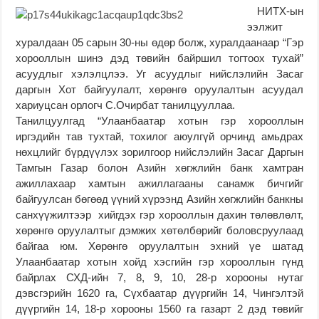
НИТХ-ын
ээлжит
хуралдаан 05 сарын 30-ны өдөр болж, хуралдаанаар “Гэр
хорооллын шинэ дэд төвийн байршил тогтоох тухай”
асуудлыг хэлэлцлээ. Уг асуудлыг нийслэлийн Засаг
даргын Хот байгуулалт, хөрөнгө оруулалтын асуудал
хариуцсан орлогч С.Очирбат танилцууллаа.
Танилцуулгад “Улаанбаатар хотын гэр хорооллын
иргэдийн тав тухтай, тохилог аюулгүй орчинд амьдрах
нөхцлийг бүрдүүлэх зорилгоор нийслэлийн Засаг Даргын
Тамгын Газар болон Азийн хөгжлийн банк хамтран
ажиллахаар хамтын ажиллагааны санамж бичгийг
байгуулсан бөгөөд үүний хүрээнд Азийн хөгжлийн банкны
санхүүжилтээр хийгдэх гэр хорооллын дахин төлөвлөлт,
хөрөнгө оруулалтыг дэмжих хөтөлбөрийг боловсруулаад
байгаа юм. Хөрөнгө оруулалтын эхний үе шатад
Улаанбаатар хотын хойд хэсгийн гэр хорооллын гүнд
байрлах СХД-ийн 7, 8, 9, 10, 28-р хорооны нутаг
дэвсгэрийн 1620 га, Сүхбаатар дүүргийн 14, Чингэлтэй
дүүргийн 14, 18-р хорооны 1560 га газарт 2 дэд төвийг