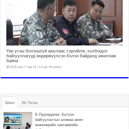
Үер усны болзошгүй аюулаас сэргийлж, холбогдох
байгууллагууд өндөржүүлсэн бэлэн байдалд ажиллаж
байна
2026 оны 7 сар 15 / 13 цаг 06 минут
Шинэ
Их Үзсэн
Б.Пүрэвдагва: Бүтээн
байгуулалтын аливаа ажил
инженерийн хангамжийн