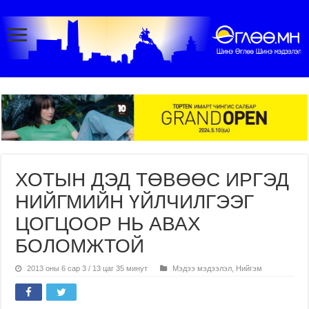
ХОТЫН ДЭД ТӨВӨӨС ИРГЭД
НИЙГМИЙН ҮЙЛЧИЛГЭЭГ
ЦОГЦООР НЬ АВАХ
БОЛОМЖТОЙ
2013 оны 6 сар 3 / 13 цаг 35 минут
Мэдээ мэдээлэл
,
Нийгэм