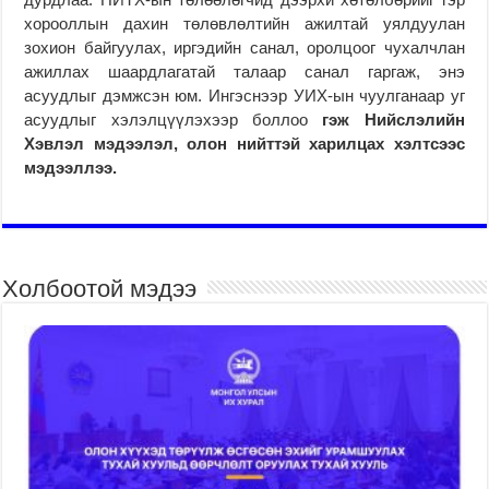
хорооллын дахин төлөвлөлтийн ажилтай уялдуулан
зохион байгуулах, иргэдийн санал, оролцоог чухалчлан
ажиллах шаардлагатай талаар санал гаргаж, энэ
асуудлыг дэмжсэн юм. Ингэснээр УИХ-ын чуулганаар уг
асуудлыг хэлэлцүүлэхээр боллоо
гэж Нийслэлийн
Хэвлэл мэдээлэл, олон нийттэй харилцах хэлтсээс
мэдээллээ.
Холбоотой мэдээ