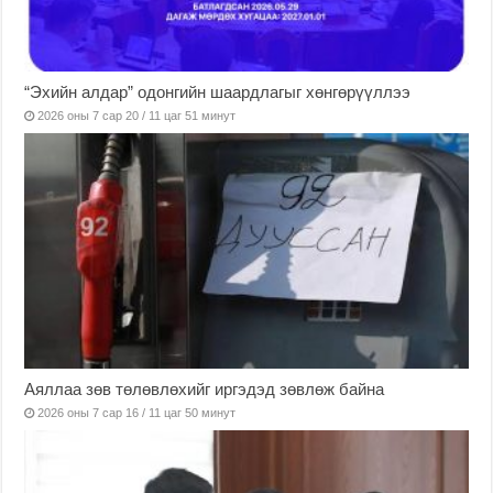
“Эхийн алдар” одонгийн шаардлагыг хөнгөрүүллээ
2026 оны 7 сар 20 / 11 цаг 51 минут
Аяллаа зөв төлөвлөхийг иргэдэд зөвлөж байна
2026 оны 7 сар 16 / 11 цаг 50 минут