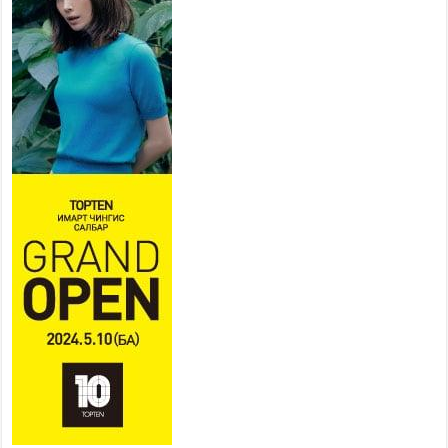
Усархаг аадар бороо орж
байгаа тул аюулгүй байдлаа
хангаж, үер усны аюулаас
сэрэмжлэхийг нийслэлийн
Онцгой байдлын газраас анхааруулж байна
2026 оны 7 сар 20 / 9 цаг 09 минут
311 алба хаагч, 119 техник хэрэгсэлтэй ажиллаж
үер усны аюул, болзошгүй эрсдэлээс сэргийлж
байна
2026 оны 7 сар 20 / 9 цаг 05 минут
Аяллаа зөв төлөвлөхийг иргэдэд зөвлөж байна
2026 оны 7 сар 16 / 11 цаг 50 минут
Үер усны болзошгүй аюулаас сэргийлж,
холбогдох байгууллагууд өндөржүүлсэн бэлэн
байдалд ажиллаж байна
2026 оны 7 сар 15 / 13 цаг 06 минут
Монгол адууны үнэ цэнийг дэлхийд сурталчлах
“Дэлхийн адууны өдөр”-т 15000 морьтон оролцож
байна
2026 оны 7 сар 15 / 11 цаг 51 минут
Шагайн харвааны насанд хүрэгчдийн багийн