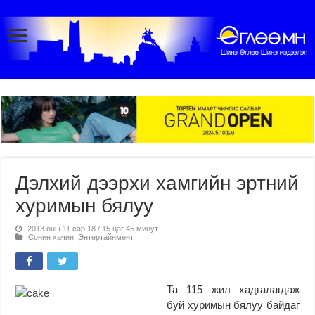
Дэлхий дээрхи хамгийн эртний
хуримын бялуу
2013 оны 11 сар 18 / 15 цаг 45 минут
Сонин хачин
,
Энтертайнмент
Та 115 жил хадгалагдаж
буй хуримын бялуу байдаг