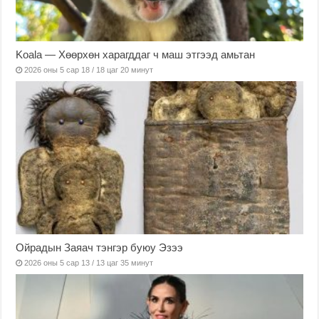
Koala — Хөөрхөн харагддаг ч маш этгээд амьтан
2026 оны 5 сар 18 / 18 цаг 20 минут
Ойрадын Заяач тэнгэр буюу Эзээ
2026 оны 5 сар 13 / 13 цаг 35 минут