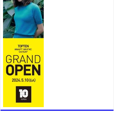
Б.Пүрэвдагва: “Урт цагаан”-ыг
залуучууд чөлөөт цагаа
өнгөрүүлдэг, жуулчид зорьж
ирдэг цэг болгоно
2026 оны 7 сар 21 / 16 цаг 47 минут
Тусгай замын автобус /BRT/ төслийн удирдах
хорооны ээлжит хуралдаан боллоо
2026 оны 7 сар 21 / 16 цаг 43 минут
Ерөнхий сайд Н.Учрал БНХАУ-аас Монгол Улсад
суугаа Элчин сайд Шэнь Миньжюанийг хүлээн
авч уулзав
2026 оны 7 сар 21 / 16 цаг 39 минут
БҮГД НАЙРАМДАХ ТАЖИКИСТАН УЛСТАЙ
ЭДИЙН ЗАСГИЙН ХАМТЫН АЖИЛЛАГААГ
ӨРГӨЖҮҮЛНЭ
2026 оны 7 сар 21 / 16 цаг 34 минут
26,992 суралцагч хотхоны бага сургуульд, 8100
суралцагч төрөлжсөн ахлах сургуульд
суралцана
2026 оны 7 сар 21 / 13 цаг 43 минут