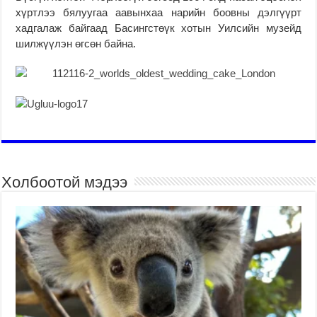
хүртлээ бялуугаа аавынхаа нарийн боовны дэлгүүрт
хадгалаж байгаад Басингстөүк хотын Уилсийн музейд
шилжүүлэн өгсөн байна.
Холбоотой мэдээ