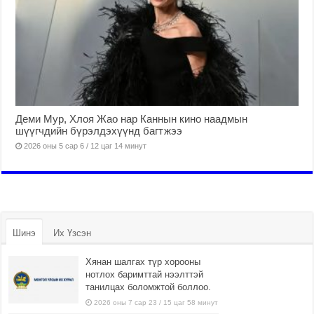
Деми Мур, Хлоя Жао нар Каннын кино наадмын
шүүгчдийн бүрэлдэхүүнд багтжээ
2026 оны 5 сар 6 / 12 цаг 14 минут
Шинэ
Их Үзсэн
Хянан шалгах түр хорооны
нотлох баримттай нээлттэй
танилцах боломжтой боллоо.
2026 оны 7 сар 23 / 15 цаг 58 минут