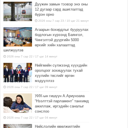
Дүүжин замын тээвэр энэ оны
12 дугаар сард ашиглалтад
бүрэн орно
2026 оны 7 сар 23 / 10 цаг 21 минут
Агаарын бохирдлыг бууруулах
бодлогын хүрээнд Баянгол,
Чингэлтэй дүүргийн 5000
өрхийг хийн халаалтад
шилжүүлэв
2026 оны 7 сар 22 / 17 цаг 14 минут
Нийгмийн сүлжээнд хүүхдийн
оролцоог зохицуулах тухай
хуулийн төслийг өргөн
мэдүүллээ
2026 оны 7 сар 22 / 17 цаг 09 минут
УИХ-ын гишүүн А.Ариунзаяа
“Нээлттэй парламент” танхимд
ажиллаж, иргэдийн саналыг
сонслоо
2026 оны 7 сар 22 / 17 цаг 04 минут
Нийслэлийн өвөлжилтийн