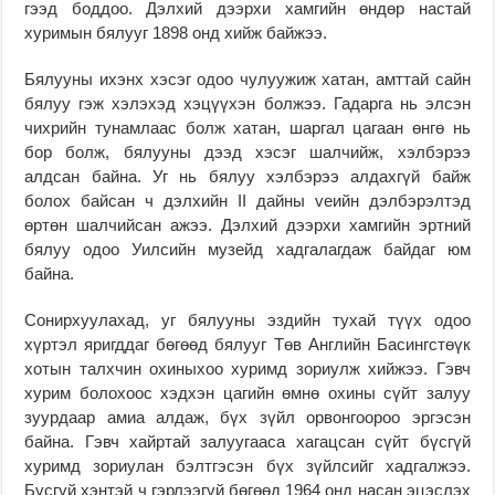
гээд боддоо. Дэлхий дээрхи хамгийн өндөр настай
хуримын бялууг 1898 онд хийж байжээ.
Бялууны ихэнх хэсэг одоо чулуужиж хатан, амттай сайн
бялуу гэж хэлэхэд хэцүүхэн болжээ. Гадарга нь элсэн
чихрийн тунамлаас болж хатан, шаргал цагаан өнгө нь
бор болж, бялууны дээд хэсэг шалчийж, хэлбэрээ
алдсан байна. Уг нь бялуу хэлбэрээ алдахгүй байж
болох байсан ч дэлхийн II дайны vеийн дэлбэрэлтэд
өртөн шалчийсан ажээ. Дэлхий дээрхи хамгийн эртний
бялуу одоо Уилсийн музейд хадгалагдаж байдаг юм
байна.
Сонирхуулахад, уг бялууны эздийн тухай түүх одоо
хүртэл яригддаг бөгөөд бялууг Төв Английн Басингстөүк
хотын талхчин охиныхоо хуримд зориулж хийжээ. Гэвч
хурим болохоос хэдхэн цагийн өмнө охины сүйт залуу
зуурдаар амиа алдаж, бүх зүйл орвонгоороо эргэсэн
байна. Гэвч хайртай залуугааса хагацсан сүйт бүсгүй
хуримд зориулан бэлтгэсэн бүх зүйлсийг хадгалжээ.
Бүсгүй хэнтэй ч гэрлээгүй бөгөөд 1964 онд насан эцэслэх