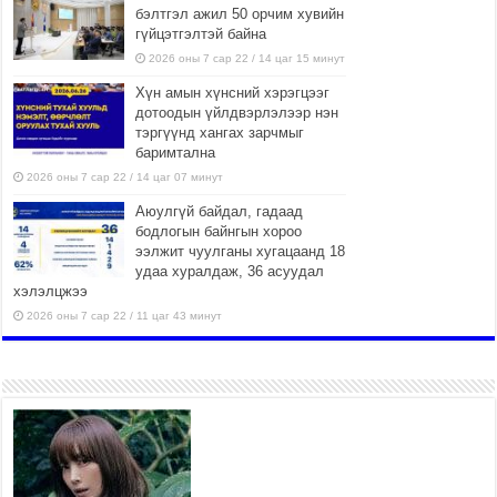
бэлтгэл ажил 50 орчим хувийн
гүйцэтгэлтэй байна
2026 оны 7 сар 22 / 14 цаг 15 минут
Хүн амын хүнсний хэрэгцээг
дотоодын үйлдвэрлэлээр нэн
тэргүүнд хангах зарчмыг
баримтална
2026 оны 7 сар 22 / 14 цаг 07 минут
Аюулгүй байдал, гадаад
бодлогын байнгын хороо
ээлжит чуулганы хугацаанд 18
удаа хуралдаж, 36 асуудал
хэлэлцжээ
2026 оны 7 сар 22 / 11 цаг 43 минут
“4 улирлын турш үйл
ажиллагаа явуулах
боломжтой-Хүүхэд хөгжүүлэх
төв” байгуулах төсөлд төр,
хувийн хэвшлийн түншлэлийн хүрээнд хамтран
ажиллахыг урьж байна
2026 оны 7 сар 22 / 9 цаг 28 минут