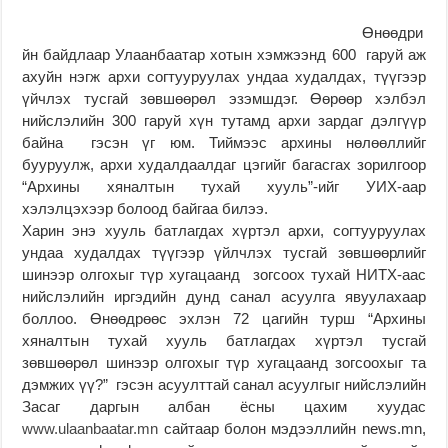
Өнөөдри
йн байдлаар Улаанбаатар хотын хэмжээнд 600 гаруй аж
ахуйн нэгж архи согтууруулах ундаа худалдах, түүгээр
үйчлэх тусгай зөвшөөрөл эзэмшдэг. Өөрөөр хэлбэл
нийслэлийн 300 гаруй хүн тутамд архи зардаг дэлгүүр
байна гэсэн үг юм. Тиймээс архины нөлөөллийг
бууруулж, архи худалдаалдаг цэгийг багасгах зорилгоор
“Архины хяналтын тухай хууль”-ийг УИХ-аар
хэлэлцэхээр болоод байгаа билээ.
Харин энэ хууль батлагдах хүртэл архи, согтууруулах
ундаа худалдах түүгээр үйлчлэх тусгай зөвшөөрлийг
шинээр олгохыг түр хугацаанд зогсоох тухай НИТХ-аас
нийслэлийн иргэдийн дунд санал асуулга явуулахаар
боллоо. Өнөөдрөөс эхлэн 72 цагийн турш “Архины
хяналтын тухай хууль батлагдах хүртэл тусгай
зөвшөөрөл шинээр олгохыг түр хугацаанд зогсоохыг та
дэмжих үү?” гэсэн асуулттай санал асуулгыг нийслэлийн
Засаг даргын албан ёсны цахим хуудас
www.ulaanbaatar.mn
сайтаар болон мэдээллийн news.mn,