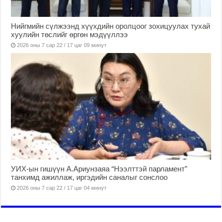
Нийгмийн сүлжээнд хүүхдийн оролцоог зохицуулах тухай
хуулийн төслийг өргөн мэдүүллээ
2026 оны 7 сар 22 / 17 цаг 09 минут
УИХ-ын гишүүн А.Ариунзаяа “Нээлттэй парламент”
танхимд ажиллаж, иргэдийн саналыг сонслоо
2026 оны 7 сар 22 / 17 цаг 04 минут