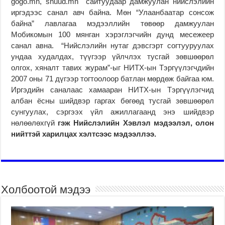
gogo.mn, shuud.mn сайтуудаар дамжуулан нийслэлийн
иргэдээс санал авч байна. Мөн “Улаанбаатар сонсож
байна” лавлагаа мэдээллийн төвөөр дамжуулан
Мобикомын 100 мянган хэрэглэгчийн дунд месежеер
санал авна. “Нийслэлийн нутаг дэвсгэрт согтууруулах
ундаа худалдах, түүгээр үйлчлэх тусгай зөвшөөрөл
олгох, хяналт тавих журам”-ыг НИТХ-ын Тэргүүлэгчдийн
2007 оны 71 дүгээр тогтоолоор батлан мөрдөж байгаа юм.
Иргэдийн саналаас хамааран НИТХ-ын Тэргүүлэгчид
албан ёсны шийдвэр гаргах бөгөөд тусгай зөвшөөрөл
сунгуулах, сэргээх үйл ажиллагаанд энэ шийдвэр
нөлөөлөхгүй
гэж Нийслэлийн Хэвлэл мэдээлэл, олон
нийттэй харилцах хэлтсээс мэдээллээ.
Холбоотой мэдээ