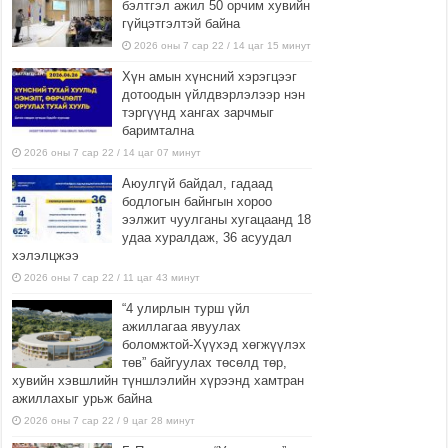
бэлтгэл ажил 50 орчим хувийн
гүйцэтгэлтэй байна
2026 оны 7 сар 22 / 14 цаг 15 минут
Хүн амын хүнсний хэрэгцээг
дотоодын үйлдвэрлэлээр нэн
тэргүүнд хангах зарчмыг
баримтална
2026 оны 7 сар 22 / 14 цаг 07 минут
Аюулгүй байдал, гадаад
бодлогын байнгын хороо
ээлжит чуулганы хугацаанд 18
удаа хуралдаж, 36 асуудал
хэлэлцжээ
2026 оны 7 сар 22 / 11 цаг 43 минут
“4 улирлын турш үйл
ажиллагаа явуулах
боломжтой-Хүүхэд хөгжүүлэх
төв” байгуулах төсөлд төр,
хувийн хэвшлийн түншлэлийн хүрээнд хамтран
ажиллахыг урьж байна
2026 оны 7 сар 22 / 9 цаг 28 минут