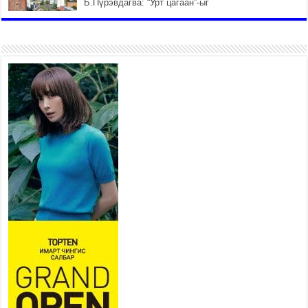
Б.Пүрэвдагва: “Урт цагаан”-ыг
залуучууд чөлөөт цагаа
өнгөрүүлдэг, жуулчид зорьж
ирдэг цэг болгоно
2026 оны 7 сар 21 / 16 цаг 47 минут
Тусгай замын автобус /BRT/
төслийн удирдах хорооны
ээлжит хуралдаан боллоо
2026 оны 7 сар 21 / 16 цаг 43 минут
Ерөнхий сайд Н.Учрал БНХАУ-
аас Монгол Улсад суугаа
Элчин сайд Шэнь
Миньжюанийг хүлээн авч
уулзав
2026 оны 7 сар 21 / 16 цаг 39 минут
БҮГД НАЙРАМДАХ ТАЖИКИСТАН УЛСТАЙ
ЭДИЙН ЗАСГИЙН ХАМТЫН АЖИЛЛАГААГ
ӨРГӨЖҮҮЛНЭ
2026 оны 7 сар 21 / 16 цаг 34 минут
26,992 суралцагч хотхоны бага сургуульд, 8100
суралцагч төрөлжсөн ахлах сургуульд