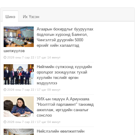
Шинэ
Их Үзсэн
Агаарын бохирдлыг бууруулах
бодлогын хүрээнд Баянгол,
Чингэлтэй дүүргийн 5000
өрхийг хийн халаалтад
шилжүүлэв
2026 оны 7 сар 22 / 17 цаг 14 минут
Нийгмийн сүлжээнд хүүхдийн
оролцоог зохицуулах тухай
хуулийн төслийг өргөн
мэдүүллээ
2026 оны 7 сар 22 / 17 цаг 09 минут
УИХ-ын гишүүн А.Ариунзаяа
“Нээлттэй парламент” танхимд
ажиллаж, иргэдийн саналыг
сонслоо
2026 оны 7 сар 22 / 17 цаг 04 минут
Нийслэлийн өвөлжилтийн