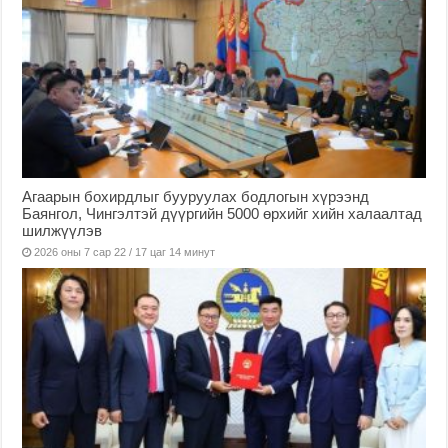
Агаарын бохирдлыг бууруулах бодлогын хүрээнд
Баянгол, Чингэлтэй дүүргийн 5000 өрхийг хийн халаалтад
шилжүүлэв
2026 оны 7 сар 22 / 17 цаг 14 минут