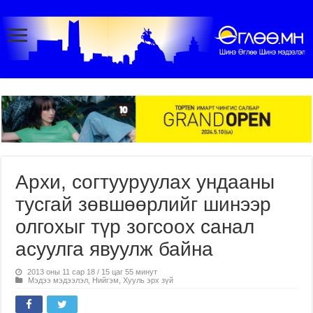
Архи, согтууруулах ундааны
тусгай зөвшөөрлийг шинээр
олгохыг түр зогсоох санал
асуулга явуулж байна
2013 оны 11 сар 18 / 15 цаг 55 минут
Мэдээ мэдээлэл
,
Нийгэм
,
Хууль эрх зүй