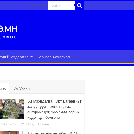
гэний мэдээлэл
Монгол бахархал
инэ
Их Үзсэн
Б.Пүрэвдагва: “Урт цагаан”-ыг
залуучууд чөлөөт цагаа
өнгөрүүлдэг, жуулчид зорьж
ирдэг цэг болгоно
026 оны 7 сар 21 / 16 цаг 47 минут
Тусгай замын автобус /BRT/