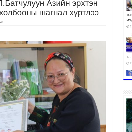
П.Батчулуун Азийн эрхтэн
 холбооны шагнал хүртлээ
тө
мэ
эм
2
ха
2
2
АЧ
2