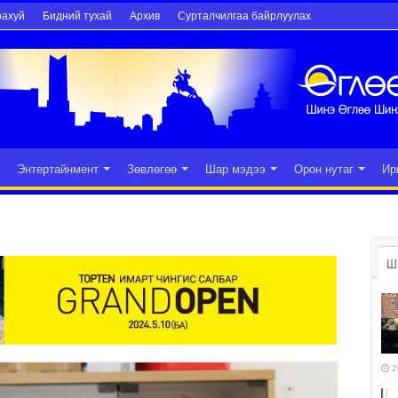
рахуй
Бидний тухай
Архив
Сурталчилгаа байрлуулах
Энтертайнмент
Зөвлөгөө
Шар мэдээ
Орон нутаг
Ир
Ш
2