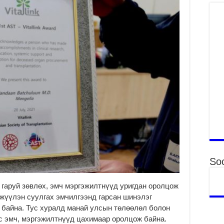
то
2
“Э
хө
2
“Ж
2
Б.
за
за
2
Б.
чи
бо
Soc
2
Ха
 гаруй зөвлөх, эмч мэргэжилтнүүд уригдан оролцож
за
жүүлэн суулгах эмчилгээнд гарсан шинэлэг
үр
 байна. Тус хуралд манай улсын төлөөлөл болон
2
эмч, мэргэжилтнүүд цахимаар оролцож байна.