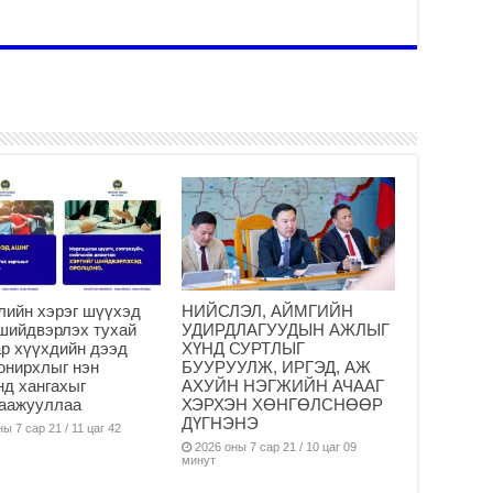
Ус
ба
сэ
га
2
31
үе
ба
2
Ая
2
Үе
хо
лийн хэрэг шүүхэд
НИЙСЛЭЛ, АЙМГИЙН
ба
шийдвэрлэх тухай
УДИРДЛАГУУДЫН АЖЛЫГ
2
р хүүхдийн дээд
ХҮНД СУРТЛЫГ
онирхлыг нэн
БУУРУУЛЖ, ИРГЭД, АЖ
Мо
нд хангахыг
АХУЙН НЭГЖИЙН АЧААГ
“Д
гаажууллаа
ХЭРХЭН ХӨНГӨЛСНӨӨР
ба
ДҮГНЭНЭ
ы 7 сар 21 / 11 цаг 42
2
2026 оны 7 сар 21 / 10 цаг 09
минут
Ша