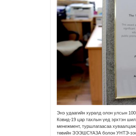
Энэ удаагийн хуралд олон улсын 100
Ковид-19 цар тахлын үед эрхтэн шил
менежмент, туршлагаасаа хуваалцаж
төвийн ЭЭЭШСҮАЗА болон УНТЭ-ээс 