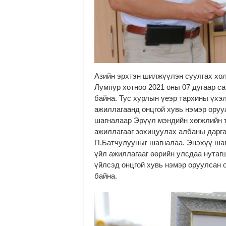
Азийн эрхтэн шилжүүлэн суулгах хо
Лумпур хотноо 2021 оны 07 дугаар с
байна. Тус хурлын үеэр тархины үхэ
ажиллагаанд онцгой хувь нэмэр оруу
шагналаар Эрүүл мэндийн хөгжлийн т
ажиллагааг зохицуулах албаны дарга
П.Батчулууныг шагналаа. Энэхүү ша
үйл ажиллагааг өөрийн улсдаа нутагш
үйлсэд онцгой хувь нэмэр оруулсан 
байна.