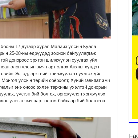
ба
та
2
лбооны 17 дугаар хурал Малайз улсын Куала
арын 25-28-ны өдрүүдэд зохион байгуулагдаж
Б.
аж
лтэй донороос эрхтэн шилжүүлэн суулгах үйл
уя
лсан олон улсын эмч нарт олгох Анхны хүндэт
2
өвийн Эс, эд, эрхтнийг шилжүүлэн суулгах үйл
 Монгол улсын төрийн соёрхолт, Хүний гавьяат эмч
“С
да
гналыг энэ оноос эхлэн тархины үхэлтэй донорын
ду
уулах, үүсгэн бий болгох, өргөжүүлэн хөгжүүлэх
2
олон улсын эмч нарт олгож байхаар бий болгосон
Мо
бү
ни
2
Fa
Тө