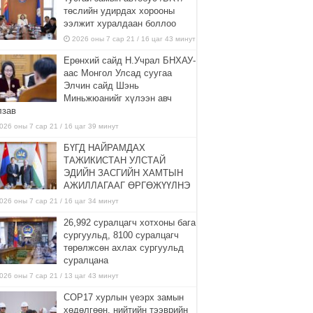
төслийн удирдах хорооны
ээлжит хуралдаан боллоо
2026 оны 7 сар 21 / 16 цаг 43 минут
Ерөнхий сайд Н.Учрал БНХАУ-
аас Монгол Улсад суугаа
Элчин сайд Шэнь
Миньжюанийг хүлээн авч
лзав
026 оны 7 сар 21 / 16 цаг 39 минут
БҮГД НАЙРАМДАХ
ТАЖИКИСТАН УЛСТАЙ
ЭДИЙН ЗАСГИЙН ХАМТЫН
АЖИЛЛАГААГ ӨРГӨЖҮҮЛНЭ
026 оны 7 сар 21 / 16 цаг 34 минут
26,992 суралцагч хотхоны бага
сургуульд, 8100 суралцагч
төрөлжсөн ахлах сургуульд
суралцана
026 оны 7 сар 21 / 13 цаг 43 минут
COP17 хурлын үеэрх замын
хөдөлгөөн, нийтийн тээврийн