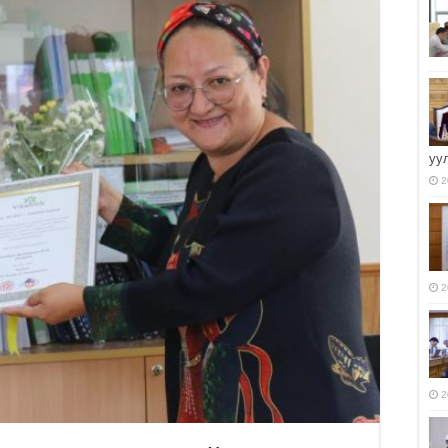
уу
2
2
2