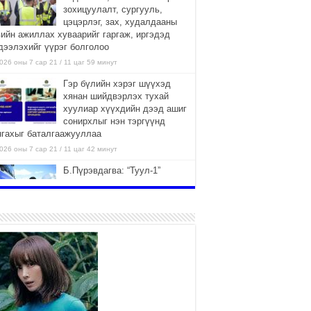
зохицуулалт, сургууль,
цэцэрлэг, зах, худалдааны
вийн ажиллах хуваарийг гаргаж, иргэдэд
дээлэхийг үүрэг болголоо
026 оны 7 сар 21 / 11 цаг 59 минут
Гэр бүлийн хэрэг шүүхэд
хянан шийдвэрлэх тухай
хуулиар хүүхдийн дээд ашиг
сонирхлыг нэн тэргүүнд
нгахыг баталгаажууллаа
026 оны 7 сар 21 / 11 цаг 42 минут
Б.Пүрэвдагва: “Туул-1”
коллекторыг ашиглалтад
оруулж байж бид гэр
хорооллыг барилгажуулна
026 оны 7 сар 21 / 10 цаг 15 минут
НИЙСЛЭЛ, АЙМГИЙН
УДИРДЛАГУУДЫН АЖЛЫГ
ХҮНД СУРТЛЫГ БУУРУУЛЖ,
ИРГЭД, АЖ АХУЙН НЭГЖИЙН
ААГ ХЭРХЭН ХӨНГӨЛСНӨӨР ДҮГНЭНЭ
026 оны 7 сар 21 / 10 цаг 09 минут