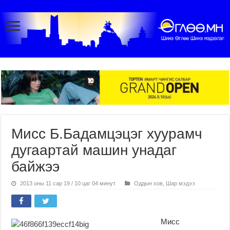
Мисс Б.Бадамцэцэг хуурамч
дугаартай машин унадаг
байжээ
2013 оны 11 сар 19 / 10 цаг 04 минут
Оддын хов
,
Шар мэдээ
Мисс