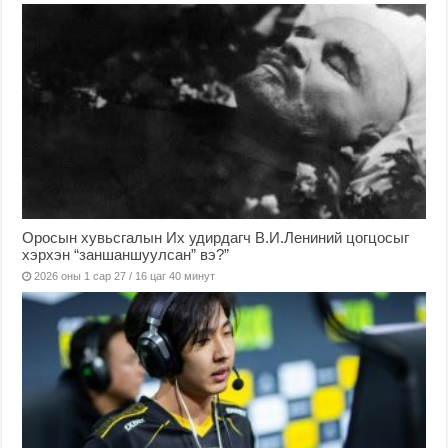
Оросын хувьсгалын Их удирдагч В.И.Лениний цогцосыг
хэрхэн “заншаншуулсан” вэ?”
2026 оны 1 сар 27 / 16 цаг 40 минут