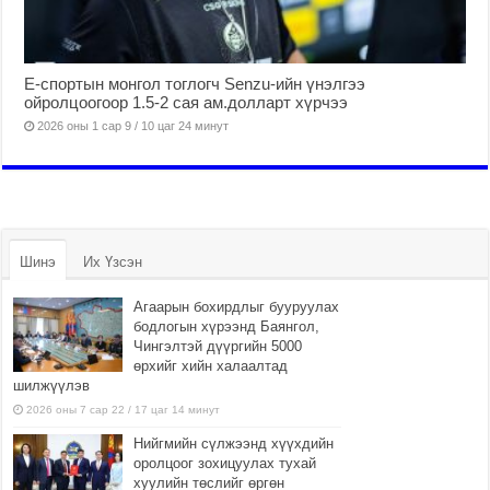
Е-спортын монгол тоглогч Senzu-ийн үнэлгээ
ойролцоогоор 1.5-2 сая ам.долларт хүрчээ
2026 оны 1 сар 9 / 10 цаг 24 минут
Шинэ
Их Үзсэн
Агаарын бохирдлыг бууруулах
бодлогын хүрээнд Баянгол,
Чингэлтэй дүүргийн 5000
өрхийг хийн халаалтад
шилжүүлэв
2026 оны 7 сар 22 / 17 цаг 14 минут
Нийгмийн сүлжээнд хүүхдийн
оролцоог зохицуулах тухай
хуулийн төслийг өргөн