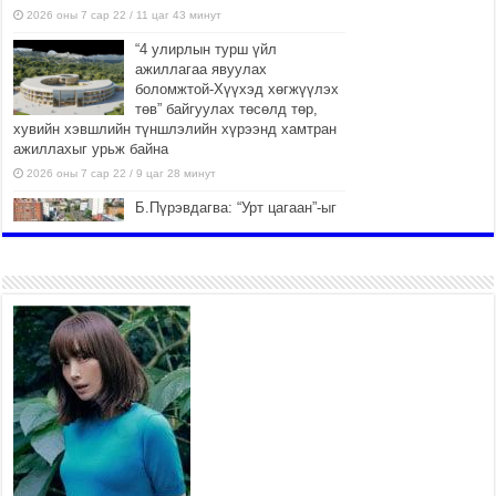
2026 оны 7 сар 22 / 11 цаг 43 минут
“4 улирлын турш үйл
ажиллагаа явуулах
боломжтой-Хүүхэд хөгжүүлэх
төв” байгуулах төсөлд төр,
хувийн хэвшлийн түншлэлийн хүрээнд хамтран
ажиллахыг урьж байна
2026 оны 7 сар 22 / 9 цаг 28 минут
Б.Пүрэвдагва: “Урт цагаан”-ыг
залуучууд чөлөөт цагаа
өнгөрүүлдэг, жуулчид зорьж
ирдэг цэг болгоно
2026 оны 7 сар 21 / 16 цаг 47 минут
Тусгай замын автобус /BRT/
төслийн удирдах хорооны
ээлжит хуралдаан боллоо
2026 оны 7 сар 21 / 16 цаг 43 минут
Ерөнхий сайд Н.Учрал БНХАУ-
аас Монгол Улсад суугаа
Элчин сайд Шэнь
Миньжюанийг хүлээн авч