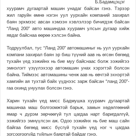
Б.Бадамцэцэг
хуурамч дугаартай машин унадаг байсан гэнэ. Тэрээр
жил гаруйн өмнө нэгэн уул уурхайн компаний захирал
баян эрхмээс авсан хэмээн хэвлэлээр бичигдэж байсан
“Ланд 200” авто машиндаа хуурамч улсын дугаар хийж
явдаг байснаа өөрөө хэлсэн байна.
Тодруулбал, тус “Ланд 200” автомашиныг нь уул уурхайн
компани захирал баян эр биш түүний аав нь өгсөн бөгөөд
тухайн үед ээжийнх нь бие муу байснаас болж ээжийгээ
эмнэлэгт үзүүлэхээр автомашин унах хэрэгтэй болсон
байна. Тиймээс автомашины ченж аав нь өвчтэй эхнэртэй
хамгийн ая тухтай байх үүднээс зарж байсан “ланд 200”-
гаа охинд унуулах болсон гэнэ.
Харин тухайн үед мисс Бадмушка хуурамч дугаартай
машинаа маш болгоомжтой барьж, замын хөдөлгөөний
ямар ч дүрэм зөрчөөгүй тул цагдаа нарт баригдалгүй,
ээжийгээ эмнүүлсэн аж. Одоо ээжийнх нь бие маш сайн
байгаа бөгөөд мисс бүсгүй тухайн үед нэг ч цагдаа
зогсоогоогүйд туйлын баяртай байдаг гэнэ.