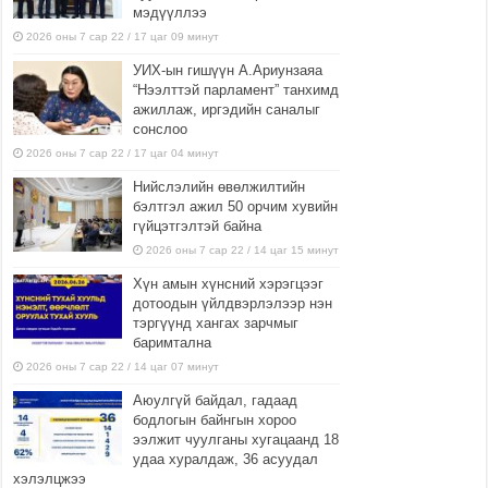
мэдүүллээ
2026 оны 7 сар 22 / 17 цаг 09 минут
УИХ-ын гишүүн А.Ариунзаяа
“Нээлттэй парламент” танхимд
ажиллаж, иргэдийн саналыг
сонслоо
2026 оны 7 сар 22 / 17 цаг 04 минут
Нийслэлийн өвөлжилтийн
бэлтгэл ажил 50 орчим хувийн
гүйцэтгэлтэй байна
2026 оны 7 сар 22 / 14 цаг 15 минут
Хүн амын хүнсний хэрэгцээг
дотоодын үйлдвэрлэлээр нэн
тэргүүнд хангах зарчмыг
баримтална
2026 оны 7 сар 22 / 14 цаг 07 минут
Аюулгүй байдал, гадаад
бодлогын байнгын хороо
ээлжит чуулганы хугацаанд 18
удаа хуралдаж, 36 асуудал
хэлэлцжээ