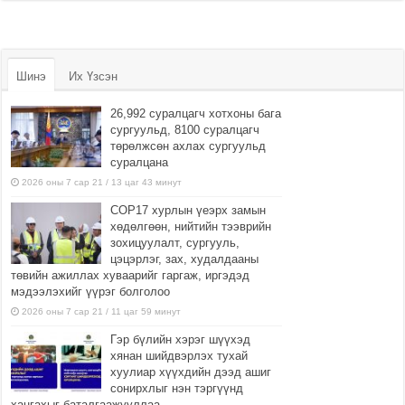
Шинэ
Их Үзсэн
26,992 суралцагч хотхоны бага
сургуульд, 8100 суралцагч
төрөлжсөн ахлах сургуульд
суралцана
2026 оны 7 сар 21 / 13 цаг 43 минут
COP17 хурлын үеэрх замын
хөдөлгөөн, нийтийн тээврийн
зохицуулалт, сургууль,
цэцэрлэг, зах, худалдааны
төвийн ажиллах хуваарийг гаргаж, иргэдэд
мэдээлэхийг үүрэг болголоо
2026 оны 7 сар 21 / 11 цаг 59 минут
Гэр бүлийн хэрэг шүүхэд
хянан шийдвэрлэх тухай
хуулиар хүүхдийн дээд ашиг
сонирхлыг нэн тэргүүнд
хангахыг баталгаажууллаа