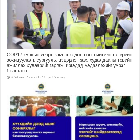
COP17 хурлын үеэрх замын хөдөлгөөн, нийтийн тээврийн
зохицуулалт, сургууль, цэцэрлэг, зах, худалдааны төвийн
ажиллах хуваарийг гаргаж, иргэдэд мэдээлэхийг үүрэг
болголоо
2026 оны 7 сар 21 / 11 цаг 59 минут