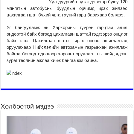
Уул дүүргийн нутаг дэвсгэр буюу 120
мянгатын автобусны буудлын орчимд ирэх жилээс
цахилгаан шат бүхий явган хүний гарц барихаар болжээ.
Уг байгууламж нь Хархорины гүүрэн гарцтай адил
өндөртэй байх бөгөөд цахилгаан шаттай гэдгээрээ онцлог
байх гэнэ. Цахилгаан шатыг ирэх оноос ашиглалтад
оруулахаар Нийслэлийн автозамын газрынхан ажиллаж
байгаа бөгөөд одоогоор хөрөнгө оруулалт нь шийдэгдэж,
зураг төслийн ажлаа хийж байгаа юм байна.
Холбоотой мэдээ