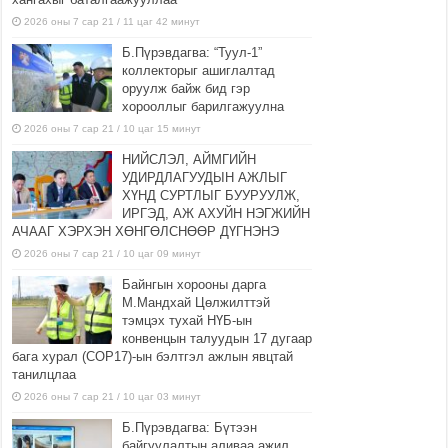
2026 оны 7 сар 21 / 11 цаг 42 минут
Б.Пүрэвдагва: “Туул-1”
коллекторыг ашиглалтад
оруулж байж бид гэр
хорооллыг барилгажуулна
2026 оны 7 сар 21 / 10 цаг 15 минут
НИЙСЛЭЛ, АЙМГИЙН
УДИРДЛАГУУДЫН АЖЛЫГ
ХҮНД СУРТЛЫГ БУУРУУЛЖ,
ИРГЭД, АЖ АХУЙН НЭГЖИЙН
АЧААГ ХЭРХЭН ХӨНГӨЛСНӨӨР ДҮГНЭНЭ
2026 оны 7 сар 21 / 10 цаг 09 минут
Байнгын хорооны дарга
М.Мандхай Цөлжилттэй
тэмцэх тухай НҮБ-ын
конвенцын талуудын 17 дугаар
бага хурал (СОР17)-ын бэлтгэл ажлын явцтай
танилцлаа
2026 оны 7 сар 21 / 10 цаг 03 минут
Б.Пүрэвдагва: Бүтээн
байгуулалтын аливаа ажил