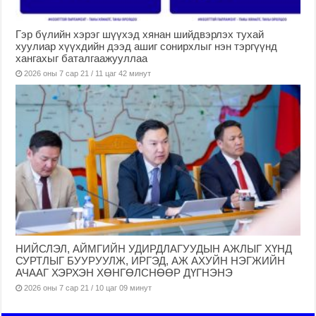
Гэр бүлийн хэрэг шүүхэд хянан шийдвэрлэх тухай
хуулиар хүүхдийн дээд ашиг сонирхлыг нэн тэргүүнд
хангахыг баталгаажууллаа
2026 оны 7 сар 21 / 11 цаг 42 минут
НИЙСЛЭЛ, АЙМГИЙН УДИРДЛАГУУДЫН АЖЛЫГ ХҮНД
СУРТЛЫГ БУУРУУЛЖ, ИРГЭД, АЖ АХУЙН НЭГЖИЙН
АЧААГ ХЭРХЭН ХӨНГӨЛСНӨӨР ДҮГНЭНЭ
2026 оны 7 сар 21 / 10 цаг 09 минут