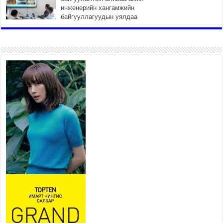
инженерийн хангамжийн
байгууллагуудын уялдаа
холбоогүйгээс саатах ёсгүй
2026 оны 7 сар 20 / 17 цаг 21 минут
“Сэлбэ 20 минутын хот”
төслийн анхны 12 давхар
барилгын үндсэн карказ,
цутгалтын ажил дууслаа
2026 оны 7 сар 20 / 17 цаг 17 минут
Мопед, скүүтер, тэдгээртэй
адилтгах үзүүлэлт бүхий
тээврийн хэрэгсэлтэй
холбоотой нийслэлийн засаг
дарга захирамж гаргалаа
2026 оны 7 сар 20 / 17 цаг 11 минут
Төв цэвэрлэх байгууламжид хоногт дунджаар 3
тонн хатуу хог хаягдал ирж байна
2026 оны 7 сар 20 / 12 цаг 06 минут
“Эхийн алдар” одонгийн шаардлагыг
хөнгөрүүллээ
2026 оны 7 сар 20 / 11 цаг 51 минут