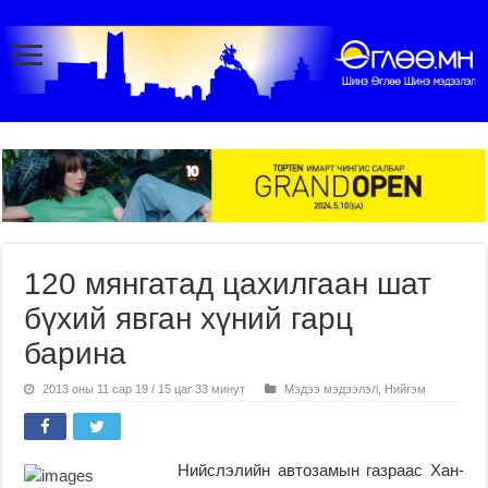
120 мянгатад цахилгаан шат
бүхий явган хүний гарц
барина
2013 оны 11 сар 19 / 15 цаг 33 минут
Мэдээ мэдээлэл
,
Нийгэм
Нийслэлийн автозамын газраас Хан-