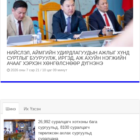
НИЙСЛЭЛ, АЙМГИЙН УДИРДЛАГУУДЫН АЖЛЫГ ХҮНД
СУРТЛЫГ БУУРУУЛЖ, ИРГЭД, АЖ АХУЙН НЭГЖИЙН
АЧААГ ХЭРХЭН ХӨНГӨЛСНӨӨР ДҮГНЭНЭ
2026 оны 7 сар 21 / 10 цаг 09 минут
Шинэ
Их Үзсэн
26,992 суралцагч хотхоны бага
сургуульд, 8100 суралцагч
төрөлжсөн ахлах сургуульд
суралцана