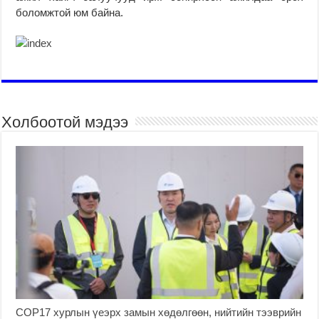
боломжтой юм байна.
Холбоотой мэдээ
COP17 хурлын үеэрх замын хөдөлгөөн, нийтийн тээврийн