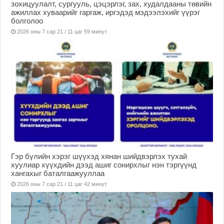
зохицуулалт, сургууль, цэцэрлэг, зах, худалдааны төвийн
ажиллах хуваарийг гаргаж, иргэдэд мэдээлэхийг үүрэг
болголоо
2026 оны 7 сар 21 / 11 цаг 59 минут
Гэр бүлийн хэрэг шүүхэд хянан шийдвэрлэх тухай
хуулиар хүүхдийн дээд ашиг сонирхлыг нэн тэргүүнд
хангахыг баталгаажууллаа
2026 оны 7 сар 21 / 11 цаг 42 минут