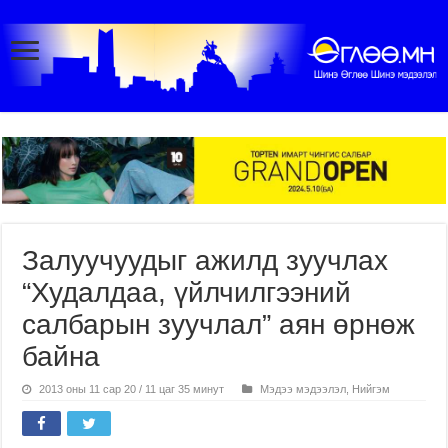
Залуучуудыг ажилд зуучлах
“Худалдаа, үйлчилгээний
салбарын зуучлал” аян өрнөж
байна
2013 оны 11 сар 20 / 11 цаг 35 минут
Мэдээ мэдээлэл
,
Нийгэм