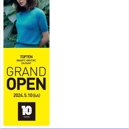
Мопед, скүүтер, тэдгээртэй
адилтгах үзүүлэлт бүхий
тээврийн хэрэгсэлтэй
холбоотой нийслэлийн засаг
дарга захирамж гаргалаа
2026 оны 7 сар 20 / 17 цаг 11 минут
Төв цэвэрлэх байгууламжид хоногт дунджаар 3
тонн хатуу хог хаягдал ирж байна
2026 оны 7 сар 20 / 12 цаг 06 минут
“Эхийн алдар” одонгийн шаардлагыг
хөнгөрүүллээ
2026 оны 7 сар 20 / 11 цаг 51 минут
“Жил бүрийн өвөл, жил бүрийн ижил асуудал”
2026 оны 7 сар 20 / 11 цаг 16 минут
Б.Пүрэвдагва: Нийслэлд хийх бүх замыг ус
зайлуулах хоолойтой, явган хүний болон дугуйн
замтай байлгах стандарт мөрдөнө
2026 оны 7 сар 20 / 9 цаг 24 минут
Б.Пүрэвдагва: Хотын төвөөс Бэлх, Сэлх