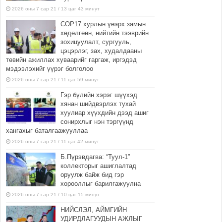
2026 оны 7 сар 21 / 13 цаг 43 минут
COP17 хурлын үеэрх замын
хөдөлгөөн, нийтийн тээврийн
зохицуулалт, сургууль,
цэцэрлэг, зах, худалдааны
төвийн ажиллах хуваарийг гаргаж, иргэдэд
мэдээлэхийг үүрэг болголоо
2026 оны 7 сар 21 / 11 цаг 59 минут
Гэр бүлийн хэрэг шүүхэд
хянан шийдвэрлэх тухай
хуулиар хүүхдийн дээд ашиг
сонирхлыг нэн тэргүүнд
хангахыг баталгаажууллаа
2026 оны 7 сар 21 / 11 цаг 42 минут
Б.Пүрэвдагва: “Туул-1”
коллекторыг ашиглалтад
оруулж байж бид гэр
хорооллыг барилгажуулна
2026 оны 7 сар 21 / 10 цаг 15 минут
НИЙСЛЭЛ, АЙМГИЙН
УДИРДЛАГУУДЫН АЖЛЫГ