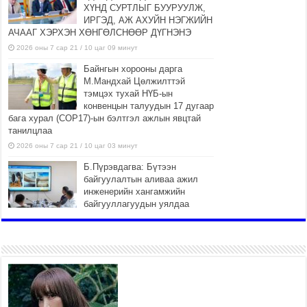
ХҮНД СУРТЛЫГ БУУРУУЛЖ,
ИРГЭД, АЖ АХУЙН НЭГЖИЙН
АЧААГ ХЭРХЭН ХӨНГӨЛСНӨӨР ДҮГНЭНЭ
2026 оны 7 сар 21 / 10 цаг 09 минут
Байнгын хорооны дарга
М.Мандхай Цөлжилттэй
тэмцэх тухай НҮБ-ын
конвенцын талуудын 17 дугаар
бага хурал (СОР17)-ын бэлтгэл ажлын явцтай
танилцлаа
2026 оны 7 сар 21 / 10 цаг 03 минут
Б.Пүрэвдагва: Бүтээн
байгуулалтын аливаа ажил
инженерийн хангамжийн
байгууллагуудын уялдаа
холбоогүйгээс саатах ёсгүй
2026 оны 7 сар 20 / 17 цаг 21 минут
“Сэлбэ 20 минутын хот”
төслийн анхны 12 давхар
барилгын үндсэн карказ,
цутгалтын ажил дууслаа
2026 оны 7 сар 20 / 17 цаг 17 минут