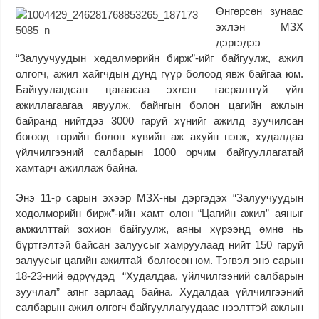
Өнгөрсөн зунаас
эхлэн МЗХ
дэргэдээ
“Залуучуудын хөдөлмөрийн бирж”-ийг байгуулж, ажил
олгогч, ажил хайгчдын дунд гүүр болоод явж байгаа юм.
Байгуулагдсан цагаасаа эхлэн тасралтгүй үйл
ажиллагаагаа явуулж, байнгын болон цагийн ажлын
байранд нийтдээ 3000 гаруй хүнийг ажилд зуучилсан
бөгөөд төрийн болон хувийн аж ахуйн нэгж, худалдаа
үйлчилгээний салбарын 1000 орчим байгууллагатай
хамтарч ажиллаж байна.
Энэ 11-р сарын эхээр МЗХ-ны дэргэдэх “Залуучуудын
хөдөлмөрийн бирж”-ийн хамт олон “Цагийн ажил” аяныг
амжилттай зохион байгуулж, аяны хүрээнд өмнө нь
бүртгэлтэй байсан залуусыг хамруулаад нийт 150 гаруй
залуусыг цагийн ажилтай болгосон юм. Тэгвэл энэ сарын
18-23-ний өдрүүдэд “Худалдаа, үйлчилгээний салбарын
зуучлал” аянг зарлаад байна. Худалдаа үйлчилгээний
салбарын ажил олгогч байгууллагуудаас нээлттэй ажлын