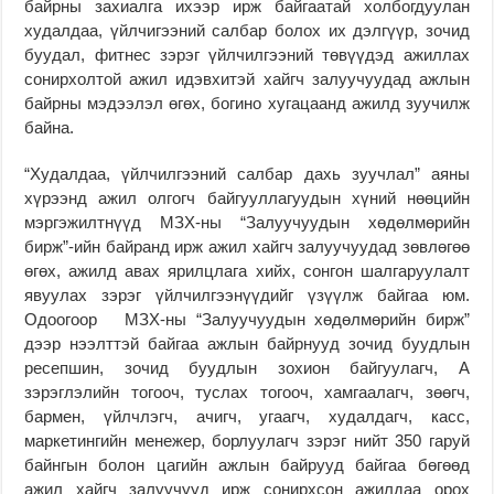
байрны захиалга ихээр ирж байгаатай холбогдуулан
худалдаа, үйлчигээний салбар болох их дэлгүүр, зочид
буудал, фитнес зэрэг үйлчилгээний төвүүдэд ажиллах
сонирхолтой ажил идэвхитэй хайгч залуучуудад ажлын
байрны мэдээлэл өгөх, богино хугацаанд ажилд зуучилж
байна.
“Худалдаа, үйлчилгээний салбар дахь зуучлал” аяны
хүрээнд ажил олгогч байгууллагуудын хүний нөөцийн
мэргэжилтнүүд МЗХ-ны “Залуучуудын хөдөлмөрийн
бирж”-ийн байранд ирж ажил хайгч залуучуудад зөвлөгөө
өгөх, ажилд авах ярилцлага хийх, сонгон шалгаруулалт
явуулах зэрэг үйлчилгээнүүдийг үзүүлж байгаа юм.
Одоогоор МЗХ-ны “Залуучуудын хөдөлмөрийн бирж”
дээр нээлттэй байгаа ажлын байрнууд зочид буудлын
ресепшин, зочид буудлын зохион байгуулагч, А
зэрэглэлийн тогооч, туслах тогооч, хамгаалагч, зөөгч,
бармен, үйлчлэгч, ачигч, угаагч, худалдагч, касс,
маркетингийн менежер, борлуулагч зэрэг нийт 350 гаруй
байнгын болон цагийн ажлын байрууд байгаа бөгөөд
ажил хайгч залуучууд ирж сонирхсон ажилдаа орох