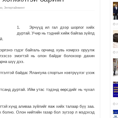
оо
,
Энтертайнмент
2
1. Эрчүүд ил гал дээр шорлог хийх
дуртай. Учир нь тэдний хийж байгаа зүйлд
й.
эрлэнэ гэдэг байгаль орчинд хувь нэмрээ оруулж
2
йгээсээ эмэгтэй нь олон байдаг болохоор дахин
рна шүү дээ.
гэлтэй байдаг. Ялангуяа спортын нэвтрүүлэг үзэж
тсанд дуртай. Ийм утас тэдэнд өөрсдийг нь чухал
2
тэй хүнд аливаа зүйлийг яаж хийх талаар бүү заа.
 болно. Олон нийтийн газар бол зүгээр л мэдэхэд