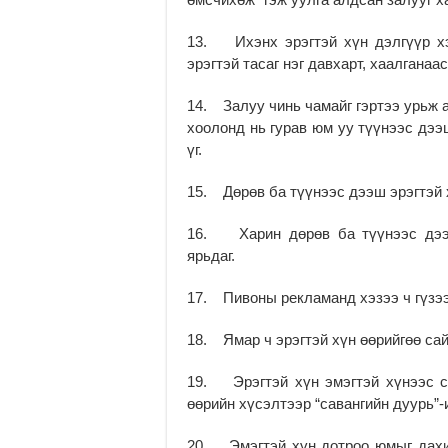
13. Ихэнх эрэгтэй хүн дэлгүүр хэ
эрэгтэй тасаг нэг давхарт, хаалганаа
14. Залуу чинь чамайг гэртээ урьж 
хоолонд нь гурав юм уу түүнээс дээ
үг.
15. Дөрөв ба түүнээс дээш эрэгтэй х
16. Харин дөрөв ба түүнээс дээш
ярьдаг.
17. Пивоны рекламанд хэзээ ч гүзээт
18. Ямар ч эрэгтэй хүн өөрийгөө сай
19. Эрэгтэй хүн эмэгтэй хүнээс сэ
өөрийн хүсэлтээр “савангийн дуурь”-и
20. Эмэгтэй хүн дотроо юмыг дахин