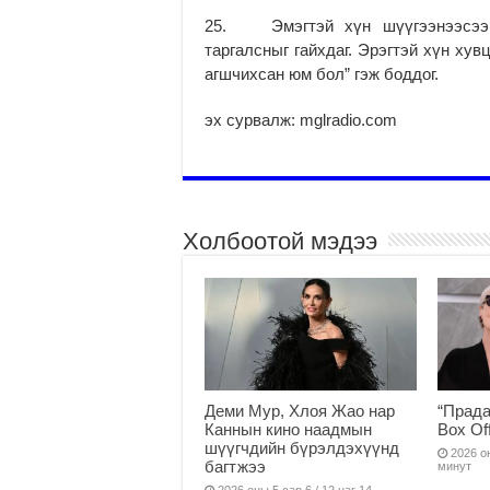
25. Эмэгтэй хүн шүүгээнээсээ 
таргалсныг гайхдаг. Эрэгтэй хүн ху
агшчихсан юм бол” гэж боддог.
эх сурвалж: mglradio.com
Холбоотой мэдээ
Деми Мур, Хлоя Жао нар
“Прада
Каннын кино наадмын
Box Of
шүүгчдийн бүрэлдэхүүнд
2026 он
багтжээ
минут
2026 оны 5 сар 6 / 12 цаг 14