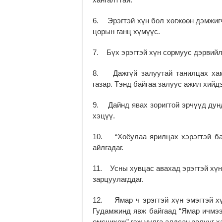
6. Эрэгтэй хүн бол хөгжөөн дэмжигч
цорын ганц хүмүүс.
7. Бүх эрэгтэй хүн сормуус дэрвийлг
8. Дажгүй залуутай танилцах хам
газар. Тэнд байгаа залуус ажил хийдэ
9. Дайнд явах зоригтой эрчүүд дунд
хэцүү.
10. “Хоёулаа ярилцах хэрэгтэй бай
айлгадаг.
11. Усны хувцас авахад эрэгтэй хүнд
зарцуулагддаг.
12. Ямар ч эрэгтэй хүн эмэгтэй хүн
Гудамжинд явж байгаад “Ямар ичмээ
өмсчихөж” гэж уулга алдсан залууг х