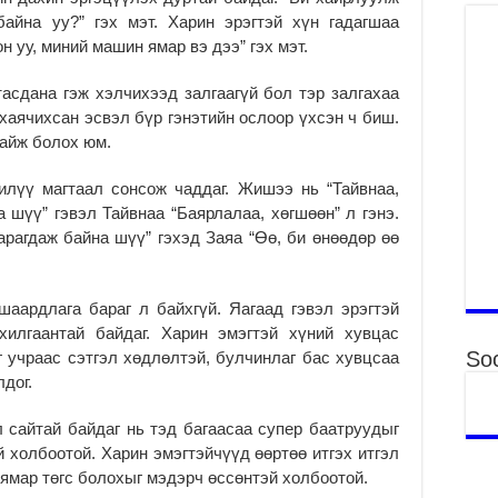
2
байна уу?” гэх мэт. Харин эрэгтэй хүн гадагшаа
н уу, миний машин ямар вэ дээ” гэх мэт.
Б.
ор
асдана гэж хэлчихээд залгаагүй бол тэр залгахаа
2
 хаячихсан эсвэл бүр гэнэтийн ослоор үхсэн ч биш.
НИ
байж болох юм.
АЖ
АЖ
лүү магтаал сонсож чаддаг. Жишээ нь “Тайвнаа,
ХӨ
 шүү” гэвэл Тайвнаа “Баярлалаа, хөгшөөн” л гэнэ.
2
харагдаж байна шүү” гэхэд Заяа “Өө, би өнөөдөр өө
Ба
тэ
ду
аардлага бараг л байхгүй. Яагаад гэвэл эрэгтэй
яв
хилгаантай байдаг. Харин эмэгтэй хүний хувцас
2
Soc
 учраас сэтгэл хөдлөлтэй, булчинлаг бас хувцсаа
Б.
дог.
аж
уя
 сайтай байдаг нь тэд багаасаа супер баатруудыг
2
 холбоотой. Харин эмэгтэйчүүд өөртөө итгэх итгэл
“С
 ямар төгс болохыг мэдэрч өссөнтэй холбоотой.
да