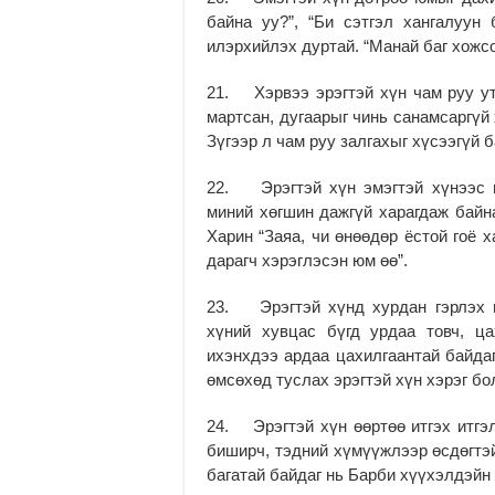
байна уу?”, “Би сэтгэл хангалуун 
илэрхийлэх дуртай. “Манай баг хожсо
21. Хэрвээ эрэгтэй хүн чам руу ут
мартсан, дугаарыг чинь санамсаргүй
Зүгээр л чам руу залгахыг хүсээгүй 
22. Эрэгтэй хүн эмэгтэй хүнээс и
миний хөгшин дажгүй харагдаж байна
Харин “Заяа, чи өнөөдөр ёстой гоё 
дарагч хэрэглэсэн юм өө”.
23. Эрэгтэй хүнд хурдан гэрлэх ш
хүний хувцас бүгд урдаа товч, ца
ихэнхдээ ардаа цахилгаантай байдаг
өмсөхөд туслах эрэгтэй хүн хэрэг бол
24. Эрэгтэй хүн өөртөө итгэх итгэл
биширч, тэдний хүмүүжлээр өсдөгтэй
багатай байдаг нь Барби хүүхэлдэйн