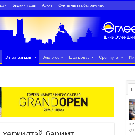
ахуй
Бидний тухай
Архив
Сурталчилгаа байрлуулах
Энтертайнмент
Зөвлөгөө
Шар мэдээ
Орон нутаг
Ир
Ш
ши
2
 хөгжилтэй баримт