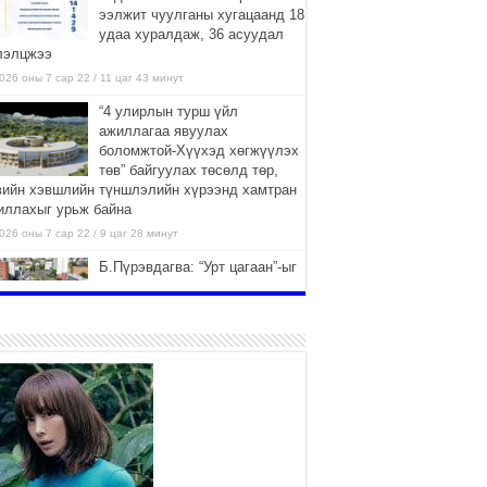
ээлжит чуулганы хугацаанд 18
удаа хуралдаж, 36 асуудал
лэлцжээ
026 оны 7 сар 22 / 11 цаг 43 минут
“4 улирлын турш үйл
ажиллагаа явуулах
боломжтой-Хүүхэд хөгжүүлэх
төв” байгуулах төсөлд төр,
вийн хэвшлийн түншлэлийн хүрээнд хамтран
иллахыг урьж байна
026 оны 7 сар 22 / 9 цаг 28 минут
Б.Пүрэвдагва: “Урт цагаан”-ыг
залуучууд чөлөөт цагаа
өнгөрүүлдэг, жуулчид зорьж
ирдэг цэг болгоно
026 оны 7 сар 21 / 16 цаг 47 минут
Тусгай замын автобус /BRT/
төслийн удирдах хорооны
ээлжит хуралдаан боллоо
2026 оны 7 сар 21 / 16 цаг 43 минут
Ерөнхий сайд Н.Учрал БНХАУ-