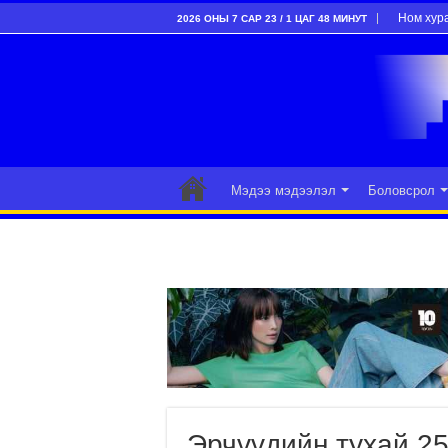
Ном хур
2026 ОНЫ 7 САР 23 / 1 ЦАГ 48 МИНУТ
Мэдээ мэдээлэл
Боловсрол
Эрчүүдийн тухай 25