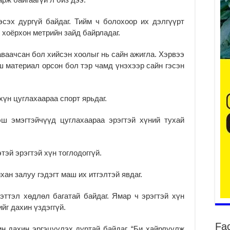
сэх дургүй байдаг. Тийм ч болохоор их дэлгүүрт
с хоёрхон метрийн зайд байрладаг.
уу
2
аваачсан бол хийсэн хоолыг нь сайн ажигла. Хэрвээ
БҮ
ш материал орсон бол тэр чамд үнэхээр сайн гэсэн
ЭД
ӨР
2
үн цуглахаараа спорт ярьдаг.
26
су
 эмэгтэйчүүд цуглахаараа эрэгтэй хүний тухай
су
2
эй эрэгтэй хүн тоглодоггүй.
CO
тээ
ху
хан залуу гэдэгт маш их итгэлтэй явдаг.
ир
2
ттэл хөдлөл багатай байдаг. Ямар ч эрэгтэй хүн
йг дахин үздэггүй.
Гэ
ту
Fa
нэ
 дахин эргэцүүлэх дуртай байдаг. “Би хайрлуулж