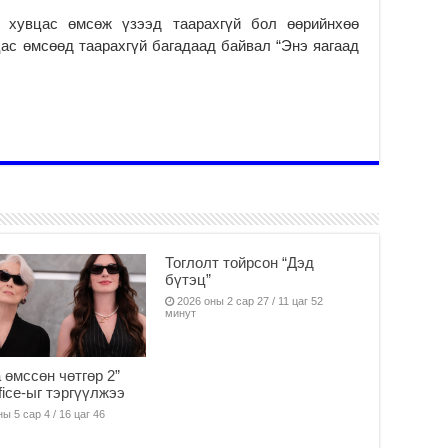
ду
хувцас өмсөж үзээд таарахгүй бол өөрийнхөө
2
вцас өмсөөд таарахгүй багадаад байвал “Энэ яагаад
Мо
бү
ни
2
Тө
то
2
“Э
хө
Тоглолт тойрсон “Дэд
2
бүтэц”
“Ж
2026 оны 2 сар 27 / 11 цаг 52
минут
2
Б.
за
 өмссөн чөтгөр 2”
за
fice-ыг тэргүүлжээ
2
ы 5 сар 4 / 16 цаг 46
Б.