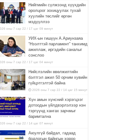
Нийгмийн сүлжээнд хүүхдийн
оролцоог зохицуулах тухай
хуулийн төслийг өргөн
мэдүүллээ
026 оны 7 сар 22 / 17 цаг 09 минут
УИХ-ын гишүүн А.Ариунзаяа
“Нээлттэй парламент” танхимд
ажиллаж, иргэдийн саналыг
сонслоо
026 оны 7 сар 22 / 17 цаг 04 минут
Нийслэлийн өвөлжилтийн
бэлтгэл ажил 50 орчим хувийн
гүйцэтгэлтэй байна
2026 оны 7 сар 22 / 14 цаг 15 минут
Хүн амын хүнсний хэрэгцээг
дотоодын үйлдвэрлэлээр нэн
тэргүүнд хангах зарчмыг
баримтална
026 оны 7 сар 22 / 14 цаг 07 минут
Аюулгүй байдал, гадаад
бодлогын байнгын хороо