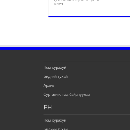
минут
Ном хурахуй
Бидний тухай
Архив
Сурталчилгаа байрлуулах
FH
Ном хурахуй
Бидний тухай