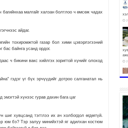
 багийнхаа малгайг халзан болтлоо ч өмсөж чадах
хэ
2
эгчнээс айдаг.
гийн тохиромжтой газар бол хими цэвэрлэгээний
г бас байнга усанд ордог.
ху
аж
аас ч бикини вакс хийлгэх зоригтой хүнийг олоход
2
на” гэдэг үг бүх эрчүүдийг дотроо салганатал нь
2
 эмэгтэй хүнээс гурав дахин бага цаг
 шиг хувцсанд тэгтлээ их ач холбогдол өгдөггүй.
р юм бэ? Тэр залуу минийхтэй яг адилхан костюм
арж байгаагүй л биз дээ.