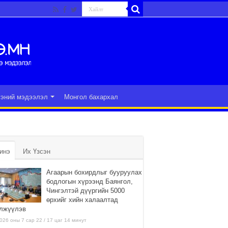
гэний мэдээлэл
Монгол бахархал
инэ
Их Үзсэн
Агаарын бохирдлыг бууруулах
бодлогын хүрээнд Баянгол,
Чингэлтэй дүүргийн 5000
өрхийг хийн халаалтад
лжүүлэв
026 оны 7 сар 22 / 17 цаг 14 минут