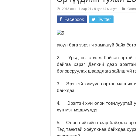
2013 оны 11 сар 21 / 9 цаг 44 минут
Ониг
Facebook
Twitter
аюул бага зэрэг ч хамаагүй байх ёсто
2. Урьд нь гэрлэж байсан эртэй г
байгаа хэрэг. Дэлхий дээр эрэгтэ
боловсруулах шаардлага зайлшгүй га
3. Эрэгтэй хүмүүс өөртөө маш их ит
байхдаа.
4. Эрэгтэй хүн олон товчлууртай у
хүн мэт мэдрүүлдэг.
5. Олон нийтийн газар байхдаа эрэг
Тэд таньтай хоёулхнаа байхдаа сурж
хангалттай.