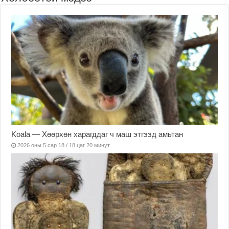
Koala — Хөөрхөн харагддаг ч маш этгээд амьтан
2026 оны 5 сар 18 / 18 цаг 20 минут