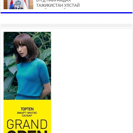
БҮГД НАЙРАМДАХ
ТАЖИКИСТАН УЛСТАЙ
ЭДИЙН ЗАСГИЙН ХАМТЫН
АЖИЛЛАГААГ ӨРГӨЖҮҮЛНЭ
2026 оны 7 сар 21 / 16 цаг 34 минут
26,992 суралцагч хотхоны бага
сургуульд, 8100 суралцагч
төрөлжсөн ахлах сургуульд
суралцана
2026 оны 7 сар 21 / 13 цаг 43 минут
COP17 хурлын үеэрх замын
хөдөлгөөн, нийтийн тээврийн
зохицуулалт, сургууль,
цэцэрлэг, зах, худалдааны
төвийн ажиллах хуваарийг гаргаж, иргэдэд
мэдээлэхийг үүрэг болголоо
2026 оны 7 сар 21 / 11 цаг 59 минут
Гэр бүлийн хэрэг шүүхэд хянан шийдвэрлэх
тухай хуулиар хүүхдийн дээд ашиг сонирхлыг
нэн тэргүүнд хангахыг баталгаажууллаа
2026 оны 7 сар 21 / 11 цаг 42 минут
Б.Пүрэвдагва: “Туул-1” коллекторыг ашиглалтад