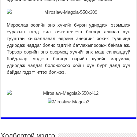
Мирослав өөрийн энэ хүчийг бүрэн удирдаж, эзэмшиж
сурахын тулд жил хичээллэсэн бөгөөд аливаа хүн
тууштай хичээллэвэл өөрийн энергийг зохих түвшинд
удирдаж чаддаг болно гэдгийг батлахыг зорьж байгаа аж.
Тэрээр өөрийн энэ өвөрмөц хүчийг анх маш санаандгүй
байдлаар мэдсэн бөгөөд өөрийн хүчийг илрүүлж,
удирдаж чаддаг болсноосоо хойш хүн бүрт далд хүч
байдаг гэдэгт итгэх болжээ.
Холбоотой мэдээ