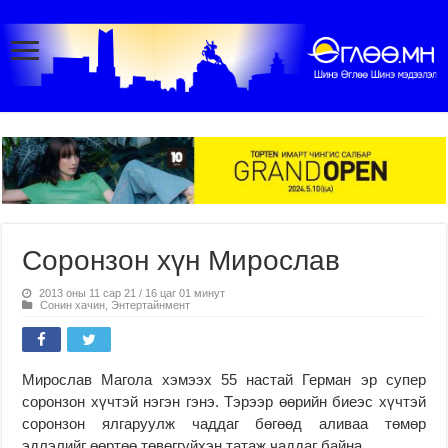
Соронзон хүн Мирослав
2013 оны 11 сар 21 / 16 цаг 01 минут
Сонин хачин
,
Энтертайнмент
Мирослав Магола хэмээх 55 настай Герман эр супер
соронзон хүчтэй нэгэн гэнэ. Тэрээр өөрийн биеэс хүчтэй
соронзон ялгаруулж чаддаг бөгөөд аливаа төмөр
эдлэлийг өөртөө төвөггүйхэн татаж чаддаг байна.