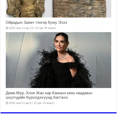
Ойрадын Заяач тэнгэр буюу Эзээ
2026 оны 5 сар 13 / 13 цаг 35 минут
Деми Мур, Хлоя Жао нар Каннын кино наадмын
шүүгчдийн бүрэлдэхүүнд багтжээ
2026 оны 5 сар 6 / 12 цаг 14 минут