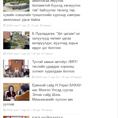
ажиллагаа явуулах
боломжтой-Хүүхэд хөгжүүлэх
төв” байгуулах төсөлд төр,
хувийн хэвшлийн түншлэлийн хүрээнд хамтран
ажиллахыг урьж байна
2026 оны 7 сар 22 / 9 цаг 28 минут
Б.Пүрэвдагва: “Урт цагаан”-ыг
залуучууд чөлөөт цагаа
өнгөрүүлдэг, жуулчид зорьж
ирдэг цэг болгоно
2026 оны 7 сар 21 / 16 цаг 47 минут
Тусгай замын автобус /BRT/
төслийн удирдах хорооны
ээлжит хуралдаан боллоо
2026 оны 7 сар 21 / 16 цаг 43 минут
Ерөнхий сайд Н.Учрал БНХАУ-
аас Монгол Улсад суугаа
Элчин сайд Шэнь
Миньжюанийг хүлээн авч
уулзав
2026 оны 7 сар 21 / 16 цаг 39 минут