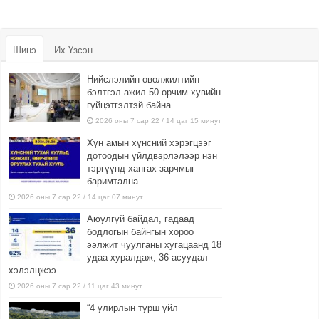
Шинэ
Их Үзсэн
Нийслэлийн өвөлжилтийн
бэлтгэл ажил 50 орчим хувийн
гүйцэтгэлтэй байна
2026 оны 7 сар 22 / 14 цаг 15 минут
Хүн амын хүнсний хэрэгцээг
дотоодын үйлдвэрлэлээр нэн
тэргүүнд хангах зарчмыг
баримтална
2026 оны 7 сар 22 / 14 цаг 07 минут
Аюулгүй байдал, гадаад
бодлогын байнгын хороо
ээлжит чуулганы хугацаанд 18
удаа хуралдаж, 36 асуудал
хэлэлцжээ
2026 оны 7 сар 22 / 11 цаг 43 минут
“4 улирлын турш үйл