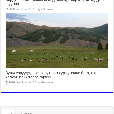
шуурна
2026 оны 5 сар 12 / 10 цаг 33 минут
Зуны саруудад ихэнх нутгаар хур тунадас бага, хэт
халуун байх төлөв гарчээ
2026 оны 5 сар 6 / 12 цаг 46 минут