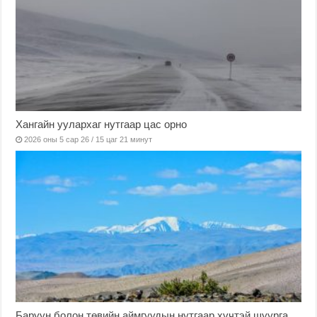
Хангайн уулархаг нутгаар цас орно
2026 оны 5 сар 26 / 15 цаг 21 минут
Баруун болон төвийн аймгуудын нутгаар хүчтэй шуурга