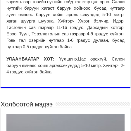
зарим газар, говийн нутгийн хойд хэсгээр цас орно. Салхи
нутгийн баруун хагаст баруун хойноос, бусад нутгаар
зүүн өмнөөс баруун хойш эргэж секундэд 5-10 метр,
явган шуурга шуурна. Хүйтэрч Хүрэн бэлчир, Идэр,
Тэсголын сав газраар 11-16 градус, Дархадын хотгор,
Ерөө, Туул, Тэрэлж голын сав газраар 4-9 градус хүйтэн,
Говь тал хээрийн нутгаар 1-6 градус дулаан, бусад
нутгаар 0-5 градус хүйтэн байна.
УЛААНБААТАР ХОТ:
Үүлшинэ.Цас орохгүй. Салхи
баруун өмнөөс хойш эргэжсекундэд 5-10 метр. Хүйтэрч 2-
4 градус хүйтэн байна.
Холбоотой мэдээ