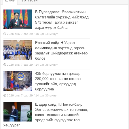
Шинэ
Их Үзсэн
Б.Пүрэвдагва: Өвөлжилтийн
бэлтгэлийн хүрээнд нийслэлд
573 төсөл, арга хэмжээг
хэрэгжүүлж байна
2026 оны 7 сар 29 / 16 цаг 18 минут
Ерөнхий сайд Н.Учрал
олимпиадын хүрээнд гарсан
зардлыг шийдвэрлэж өгөхөөр
болов
2026 оны 7 сар 29 / 14 цаг 36 минут
435 борлуулалтын цэгээр
280,000 тонн хагас коксон
түлшийг айл, өрхүүдэд
борлуулна
2026 оны 7 сар 29 / 14 цаг 30 минут
Шадар сайд Н.Номтойбаяр:
Эрт сэрэмжлүүлэх тогтолцоо,
шинэ технологи гамшгийн
эрсдэлийг бууруулах гол
хөшүүрэг