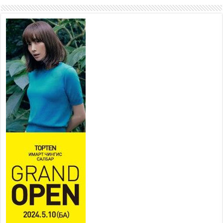
Иргэд нийгмийн харилцаа,
хөдөлмөр эрхлэхэд
тулгамдаж буй асуудлаа УИХ-
ын гишүүнд уламжиллаа
2026 оны 7 сар 29 / 9 цаг 52 минут
“СМАРТ СЭЛБЭ СИТИ”-Г
ЗОРИЛТОТ БҮЛЭГТ ХҮРГЭХ
ХҮРЭЭНД МКВ-ИЙН ҮНИЙГ
БУУЛГАХ ҮҮРЭГ ӨГӨВ
2026 оны 7 сар 28 / 16 цаг 47 минут
Эдийн засгийн эрх чөлөөний тухай хуулийн үр
дүнд хөрөнгө оруулалтын таатай орчин бүрдэнэ
2026 оны 7 сар 28 / 16 цаг 43 минут
Нийгмийн чиглэлийн төслүүдийн санхүүжилтэд
хийгдэж буй шалгалтын улмаас сургуулийн
бүтээн байгуулалтын төслийн ашиглалтад орох
хугацаа хойшилж байна
2026 оны 7 сар 28 / 14 цаг 33 минут
Хан-Уул дүүргийн 4 дүгээр хороонд баригдсан
960 хүүхдийн хүчин чадалтай сургуулийн
барилгын ажил дууссан байна