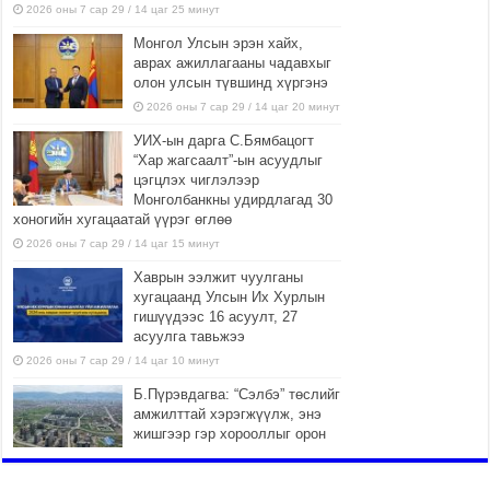
2026 оны 7 сар 29 / 14 цаг 25 минут
Монгол Улсын эрэн хайх,
аврах ажиллагааны чадавхыг
олон улсын түвшинд хүргэнэ
2026 оны 7 сар 29 / 14 цаг 20 минут
УИХ-ын дарга С.Бямбацогт
“Хар жагсаалт”-ын асуудлыг
цэгцлэх чиглэлээр
Монголбанкны удирдлагад 30
хоногийн хугацаатай үүрэг өглөө
2026 оны 7 сар 29 / 14 цаг 15 минут
Хаврын ээлжит чуулганы
хугацаанд Улсын Их Хурлын
гишүүдээс 16 асуулт, 27
асуулга тавьжээ
2026 оны 7 сар 29 / 14 цаг 10 минут
Б.Пүрэвдагва: “Сэлбэ” төслийг
амжилттай хэрэгжүүлж, энэ
жишгээр гэр хорооллыг орон
сууцжуулна
2026 оны 7 сар 29 / 9 цаг 58 минут