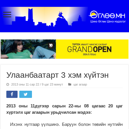
Улаанбаатарт 3 хэм хүйтэн
2013 оны 11 сар 22 / 9 цаг 23 минут
цаг агаар
2013 оны 11дүгээр сарын 22-ны 08 цагаас 20 цаг
хүртэлх цаг агаарын урьдчилсан мэдээ:
Ихэнх нутгаар үүлшинэ. Баруун болон төвийн нутгийн