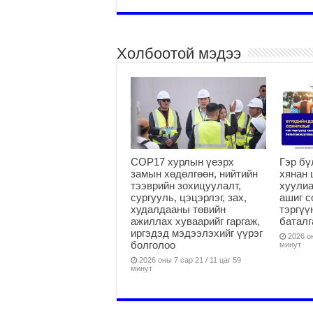
Холбоотой мэдээ
COP17 хурлын үеэрх
Гэр бү
замын хөдөлгөөн, нийтийн
хянан 
тээврийн зохицуулалт,
хуулиа
сургууль, цэцэрлэг, зах,
ашиг с
худалдааны төвийн
тэргүү
ажиллах хуваарийг гаргаж,
батал
иргэдэд мэдээлэхийг үүрэг
2026 он
болголоо
минут
2026 оны 7 сар 21 / 11 цаг 59
минут