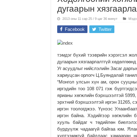
дугаарын хязгаарла
2013 оны 11 сар 25 / 9 цаг 36 минут
Мэдэ
Facebook
Twitter
тэмдэг бүхий тээврийн хэрэгсэл жо
дугаарын хязгаарлалтгүй хөдөлгөөнд
Уг асуудлыг нийслэлийн Засаг даргы
хариуцсан орлогч Ц.Буяндалай тани
“Монгол улсын хүн ам, орон сууцны
иргэдийн тоо 108 071 гэж бүртгэгдс
ярианы хөгжлийн бэрхшээлтэй 5999,
эрхтний бэрхшээлтэй иргэн 31265, с
иргэн тоологджээ. Үүнээс Улаанба
иргэн байна. Хэдийгээр хөгжлийн 
хууль байдаг ч төдийлөн биелэлэ
бүрдүүлж чадаагүй байгаа юм. Яла
хүртээмжгүй байдлаас хамааран н