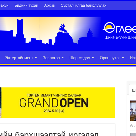
рахуй
Бидний тухай
Архив
Сурталчилгаа байрлуулах
Энтертайнмент
Зөвлөгөө
Шар мэдээ
Орон нутаг
Ир
Ш
2
ийн бэрхшээлтэй иргэдэд