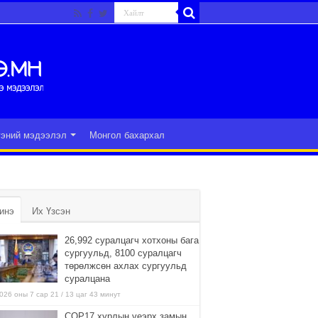
гэний мэдээлэл
Монгол бахархал
инэ
Их Үзсэн
26,992 суралцагч хотхоны бага
сургуульд, 8100 суралцагч
төрөлжсөн ахлах сургуульд
суралцана
026 оны 7 сар 21 / 13 цаг 43 минут
COP17 хурлын үеэрх замын