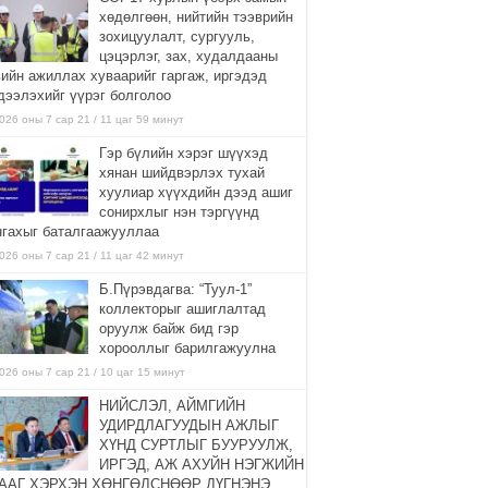
хөдөлгөөн, нийтийн тээврийн
зохицуулалт, сургууль,
цэцэрлэг, зах, худалдааны
вийн ажиллах хуваарийг гаргаж, иргэдэд
дээлэхийг үүрэг болголоо
026 оны 7 сар 21 / 11 цаг 59 минут
Гэр бүлийн хэрэг шүүхэд
хянан шийдвэрлэх тухай
хуулиар хүүхдийн дээд ашиг
сонирхлыг нэн тэргүүнд
нгахыг баталгаажууллаа
026 оны 7 сар 21 / 11 цаг 42 минут
Б.Пүрэвдагва: “Туул-1”
коллекторыг ашиглалтад
оруулж байж бид гэр
хорооллыг барилгажуулна
026 оны 7 сар 21 / 10 цаг 15 минут
НИЙСЛЭЛ, АЙМГИЙН
УДИРДЛАГУУДЫН АЖЛЫГ
ХҮНД СУРТЛЫГ БУУРУУЛЖ,
ИРГЭД, АЖ АХУЙН НЭГЖИЙН
ААГ ХЭРХЭН ХӨНГӨЛСНӨӨР ДҮГНЭНЭ