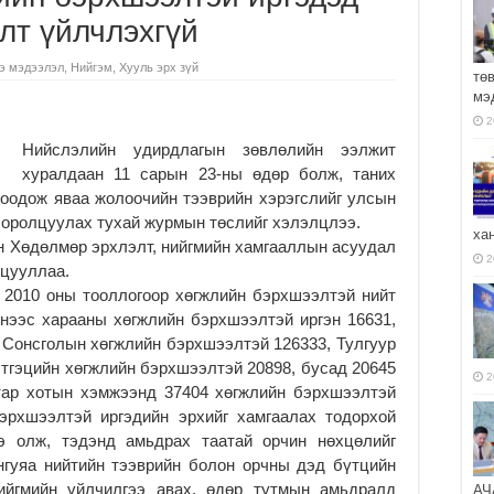
лт үйлчлэхгүй
э мэдээлэл
,
Нийгэм
,
Хууль эрх зүй
тө
мэ
2
Нийслэлийн удирдлагын зөвлөлийн ээлжит
хуралдаан 11 сарын 23-ны өдөр болж, таних
лоодож яваа жолоочийн тээврийн хэрэгслийг улсын
 оролцуулах тухай журмын төслийг хэлэлцлээ.
ха
н Хөдөлмөр эрхлэлт, нийгмийн хамгааллын асуудал
2
лцууллаа.
 2010 оны тооллогоор хөгжлийн бэрхшээлтэй нийт
энээс харааны хөгжлийн бэрхшээлтэй иргэн 16631,
 Сонсголын хөгжлийн бэрхшээлтэй 126333, Тулгуур
этгэцийн хөгжлийн бэрхшээлтэй 20898, бусад 20645
2
атар хотын хэмжээнд 37404 хөгжлийн бэрхшээлтэй
бэрхшээлтэй иргэдийн эрхийг хамгаалах тодорхой
э олж, тэдэнд амьдрах таатай орчин нөхцөлийг
нгуяа нийтийн тээврийн болон орчны дэд бүтцийн
ийгмийн үйлчилгээ авах, өдөр тутмын амьдралд
АЧ