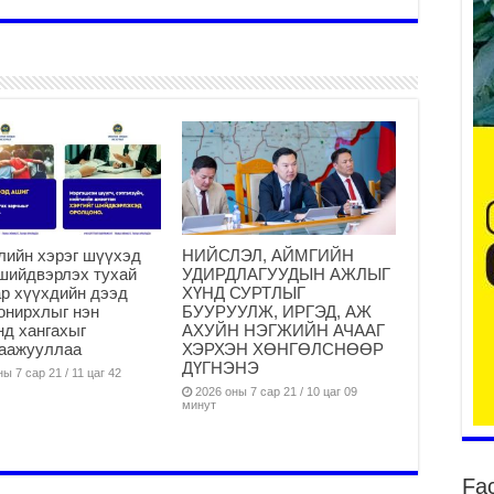
да
2
Тө
то
2
“Э
хө
2
лийн хэрэг шүүхэд
НИЙСЛЭЛ, АЙМГИЙН
“Ж
шийдвэрлэх тухай
УДИРДЛАГУУДЫН АЖЛЫГ
р хүүхдийн дээд
ХҮНД СУРТЛЫГ
2
онирхлыг нэн
БУУРУУЛЖ, ИРГЭД, АЖ
Б.
нд хангахыг
АХУЙН НЭГЖИЙН АЧААГ
за
гаажууллаа
ХЭРХЭН ХӨНГӨЛСНӨӨР
ДҮГНЭНЭ
за
ы 7 сар 21 / 11 цаг 42
2026 оны 7 сар 21 / 10 цаг 09
2
минут
Б.
чи
бо
Fa
2