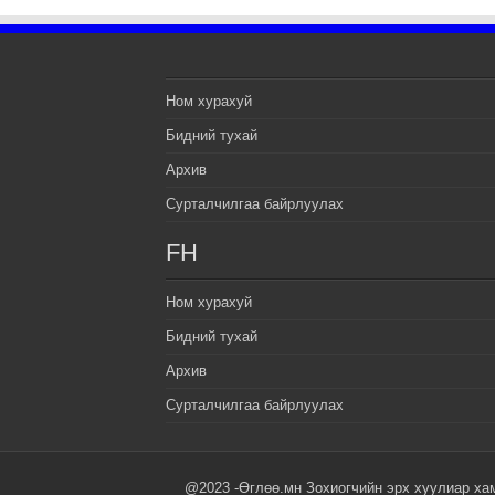
Ном хурахуй
Бидний тухай
Архив
Сурталчилгаа байрлуулах
FH
Ном хурахуй
Бидний тухай
Архив
Сурталчилгаа байрлуулах
@2023 -Өглөө.мн Зохиогчийн эрх хуулиар ха