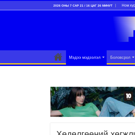
Ном ху
2026 ОНЫ 7 САР 21 / 16 ЦАГ 26 МИНУТ
Мэдээ мэдээлэл
Боловсрол
Хөдөлгөөний хөгжл