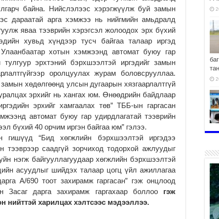
улгарч байна. Нийслэлээс хэрэгжүүлж буй замын
2
дэс дараатай арга хэмжээ нь нийгмийн амьдралд
гуулж яваа тээврийн хэрэгсэл жолоодох эрх бүхий
эдийн хувьд хүндээр тусч байгаа талаар иргэд
с Улаанбаатар хотын хэмжээнд автомат буюу гар
ба
й тулгуур эрхтэний бэрхшээлтэй иргэдийг замын
та
арлалтгүйгээр оролцуулах журам боловсрууллаа.
2
 замын хөдөлгөөнд улсын дугаарын хязгаарлалтгүй
уралцах эрхийг нь хангах юм. Өнөөдрийн байдлаар
ргэдийн эрхийг хамгаалах төв” ТББ-ын гаргасан
эмжээнд автомат буюу гар удирдлагатай тээврийн
эл бүхий 40 орчим иргэн байгаа юм” гэлээ.
хо
н гишүүд “Бид хөгжлийн бэрхшээлтэй иргэдээ
2
йн тээврээр саадгүй зорчиход тодорхой ажлуудыг
уйн нэгж байгууллагуудаар хөгжлийн бэрхшээлтэй
цийн асуудлыг шийдэх талаар цогц үйл ажиллагаа
арга А/690 тоот захирамж гаргасан” гэж онцлоод
н Засаг дарга захирамж гаргахаар боллоо
гэж
2
н нийттэй харилцах хэлтсээс мэдээллээ.