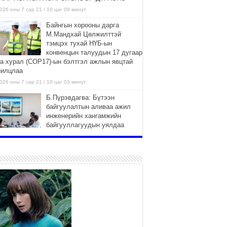
026 оны 7 сар 21 / 10 цаг 09 минут
Байнгын хорооны дарга
М.Мандхай Цөлжилттэй
тэмцэх тухай НҮБ-ын
конвенцын талуудын 17 дугаар
га хурал (СОР17)-ын бэлтгэл ажлын явцтай
нилцлаа
026 оны 7 сар 21 / 10 цаг 03 минут
Б.Пүрэвдагва: Бүтээн
байгуулалтын аливаа ажил
инженерийн хангамжийн
байгууллагуудын уялдаа
лбоогүйгээс саатах ёсгүй
026 оны 7 сар 20 / 17 цаг 21 минут
“Сэлбэ 20 минутын хот”
төслийн анхны 12 давхар
барилгын үндсэн карказ,
цутгалтын ажил дууслаа
026 оны 7 сар 20 / 17 цаг 17 минут
Мопед, скүүтер, тэдгээртэй
адилтгах үзүүлэлт бүхий