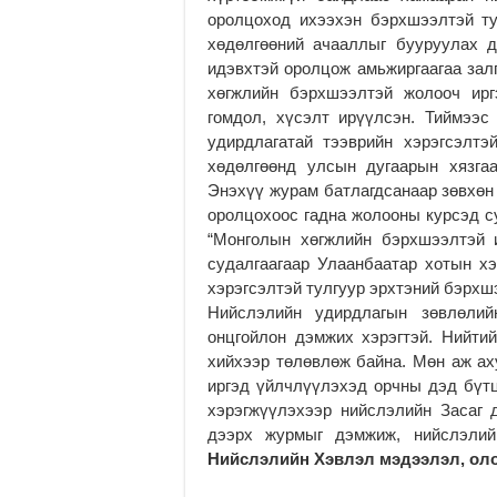
оролцоход ихээхэн бэрхшээлтэй т
хөдөлгөөний ачааллыг бууруулах 
идэвхтэй оролцож амьжиргаагаа зал
хөгжлийн бэрхшээлтэй жолооч ирг
гомдол, хүсэлт ирүүлсэн. Тиймээ
удирдлагатай тээврийн хэрэгсэлтэ
хөдөлгөөнд улсын дугаарын хязга
Энэхүү журам батлагдсанаар зөвхөн
оролцохоос гадна жолооны курсэд с
“Монголын хөгжлийн бэрхшээлтэй и
судалгаагаар Улаанбаатар хотын х
хэрэгсэлтэй тулгуур эрхтэний бэрхшэ
Нийслэлийн удирдлагын зөвлөлий
онцгойлон дэмжих хэрэгтэй. Нийти
хийхээр төлөвлөж байна. Мөн аж ах
иргэд үйлчлүүлэхэд орчны дэд бүт
хэрэгжүүлэхээр нийслэлийн Засаг д
дээрх журмыг дэмжиж, нийслэлий
Нийслэлийн Хэвлэл мэдээлэл, оло