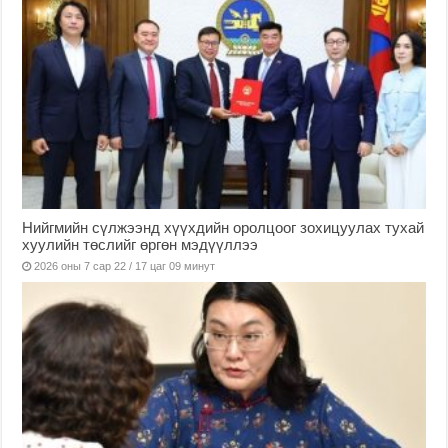
Нийгмийн сүлжээнд хүүхдийн оролцоог зохицуулах тухай
хуулийн төслийг өргөн мэдүүллээ
2026 оны 7 сар 22 / 17 цаг 09 минут