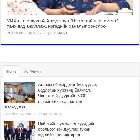
УИХ-ын гишүүн А.Ариунзаяа “Нээлттэй парламент”
танхимд ажиллаж, иргэдийн саналыг сонслоо
2026 оны 7 сар 22 / 17 цаг 04 минут
Шинэ
Их Үзсэн
Агаарын бохирдлыг бууруулах
бодлогын хүрээнд Баянгол,
Чингэлтэй дүүргийн 5000
өрхийг хийн халаалтад
шилжүүлэв
2026 оны 7 сар 22 / 17 цаг 14 минут
Нийгмийн сүлжээнд хүүхдийн
оролцоог зохицуулах тухай
хуулийн төслийг өргөн