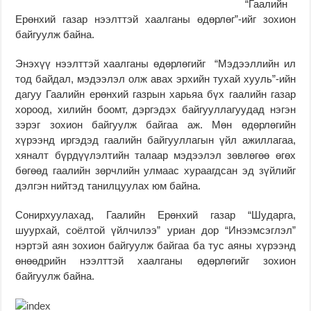
“Гаалийн
Ерөнхий газар нээлттэй хаалганы өдөрлөг”-ийг зохион
байгуулж байна.
Энэхүү нээлттэй хаалганы өдөрлөгийг “Мэдээллийн ил
тод байдал, мэдээлэл олж авах эрхийн тухай хууль”-ийн
дагуу Гаалийн ерөнхий газрын харьяа бүх гаалийн газар
хороод, хилийн боомт, дэргэдэх байгууллагуудад нэгэн
зэрэг зохион байгуулж байгаа аж. Мөн өдөрлөгийн
хүрээнд иргэдэд гаалийн байгууллагын үйл ажиллагаа,
хяналт бүрдүүлэлтийн талаар мэдээлэл зөвлөгөө өгөх
бөгөөд гаалийн зөрчлийн улмаас хураагдсан эд зүйлийг
дэлгэн нийтэд танилцуулах юм байна.
Сонирхуулахад, Гаалийн Ерөнхий газар “Шударга,
шуурхай, соёлтой үйлчилээ” уриан дор “Инээмсэглэл”
нэртэй аян зохион байгуулж байгаа ба тус аяны хүрээнд
өнөөдрийн нээлттэй хаалганы өдөрлөгийг зохион
байгуулж байна.