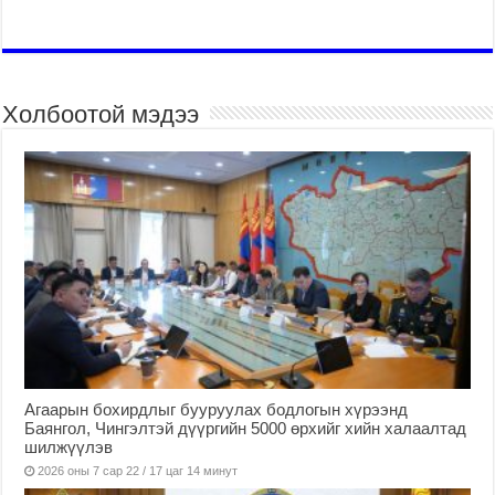
Холбоотой мэдээ
Агаарын бохирдлыг бууруулах бодлогын хүрээнд
Баянгол, Чингэлтэй дүүргийн 5000 өрхийг хийн халаалтад
шилжүүлэв
2026 оны 7 сар 22 / 17 цаг 14 минут