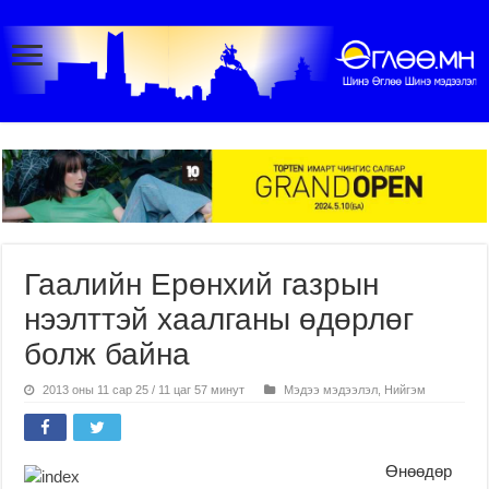
Гаалийн Ерөнхий газрын
нээлттэй хаалганы өдөрлөг
болж байна
2013 оны 11 сар 25 / 11 цаг 57 минут
Мэдээ мэдээлэл
,
Нийгэм
Өнөөдөр