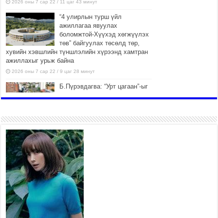
2026 оны 7 сар 22 / 11 цаг 43 минут
“4 улирлын турш үйл
ажиллагаа явуулах
боломжтой-Хүүхэд хөгжүүлэх
төв” байгуулах төсөлд төр,
хувийн хэвшлийн түншлэлийн хүрээнд хамтран
ажиллахыг урьж байна
2026 оны 7 сар 22 / 9 цаг 28 минут
Б.Пүрэвдагва: “Урт цагаан”-ыг
залуучууд чөлөөт цагаа
өнгөрүүлдэг, жуулчид зорьж
ирдэг цэг болгоно
2026 оны 7 сар 21 / 16 цаг 47 минут
Тусгай замын автобус /BRT/
төслийн удирдах хорооны
ээлжит хуралдаан боллоо
2026 оны 7 сар 21 / 16 цаг 43 минут
Ерөнхий сайд Н.Учрал БНХАУ-
аас Монгол Улсад суугаа
Элчин сайд Шэнь
Миньжюанийг хүлээн авч
уулзав