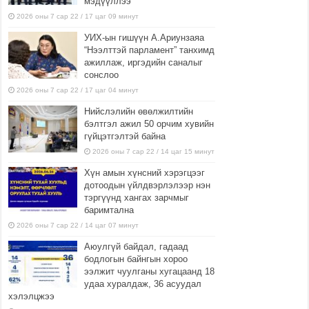
мэдүүллээ
2026 оны 7 сар 22 / 17 цаг 09 минут
УИХ-ын гишүүн А.Ариунзаяа
“Нээлттэй парламент” танхимд
ажиллаж, иргэдийн саналыг
сонслоо
2026 оны 7 сар 22 / 17 цаг 04 минут
Нийслэлийн өвөлжилтийн
бэлтгэл ажил 50 орчим хувийн
гүйцэтгэлтэй байна
2026 оны 7 сар 22 / 14 цаг 15 минут
Хүн амын хүнсний хэрэгцээг
дотоодын үйлдвэрлэлээр нэн
тэргүүнд хангах зарчмыг
баримтална
2026 оны 7 сар 22 / 14 цаг 07 минут
Аюулгүй байдал, гадаад
бодлогын байнгын хороо
ээлжит чуулганы хугацаанд 18
удаа хуралдаж, 36 асуудал
хэлэлцжээ