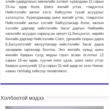
элийн удирдлагын зөвлөлийн ээлжит хуралдаан 11 сарын
23-ны өдөр болж, Шинэ жилийг угтах, тэмдэглэх
Нийслэлийн ажлыг хэсэг байгуулах тухай асуудлыг
хэлэлцлээ. Хуралдаанаар шинэ жилийг угтах, тэмдэглэх
Нийслэлийн ажлыг хэсгийг байгуулахаар болж, ажлын
хэсгийн даргаар нийслэлийн Засаг даргын Нийгмийн
хөгжлийн асуудал хариуцсан орлогч Ц.Энхцэнгэл, нарийн
бичгийн даргаар Нийслэлийн Соёл, урлагийн газрын дарга
Б.Батцэнгэлийг ажлуулахаар нийслэлийн Засаг дарга
захирамж гаргахаар боллоо. Энэ жилийн хувьд шинэ
жилийн баярын сүлд модны гэрэл асаах ёслолыг 12
сарын 15-ны өдөр, хуучин оноо үдэж, шинэ оноо угтах
баярын цэнгүүнийг 12-р сарын 31-ний өдөр их эзэн Чингис
хааны талбайд хийхээр төлөвлөжээ.
Холбоотой мэдээ