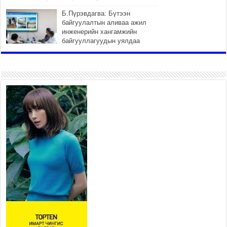
Б.Пүрэвдагва: Бүтээн
байгуулалтын аливаа ажил
инженерийн хангамжийн
байгууллагуудын уялдаа
холбоогүйгээс саатах ёсгүй
2026 оны 7 сар 20 / 17 цаг 21 минут
“Сэлбэ 20 минутын хот”
төслийн анхны 12 давхар
барилгын үндсэн карказ,
цутгалтын ажил дууслаа
2026 оны 7 сар 20 / 17 цаг 17 минут
Мопед, скүүтер, тэдгээртэй
адилтгах үзүүлэлт бүхий
тээврийн хэрэгсэлтэй
холбоотой нийслэлийн засаг
дарга захирамж гаргалаа
2026 оны 7 сар 20 / 17 цаг 11 минут
Төв цэвэрлэх байгууламжид хоногт дунджаар 3
тонн хатуу хог хаягдал ирж байна
2026 оны 7 сар 20 / 12 цаг 06 минут