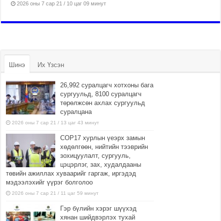
2026 оны 7 сар 21 / 10 цаг 09 минут
Шинэ
Их Үзсэн
26,992 суралцагч хотхоны бага
сургуульд, 8100 суралцагч
төрөлжсөн ахлах сургуульд
суралцана
2026 оны 7 сар 21 / 13 цаг 43 минут
COP17 хурлын үеэрх замын
хөдөлгөөн, нийтийн тээврийн
зохицуулалт, сургууль,
цэцэрлэг, зах, худалдааны
төвийн ажиллах хуваарийг гаргаж, иргэдэд
мэдээлэхийг үүрэг болголоо
2026 оны 7 сар 21 / 11 цаг 59 минут
Гэр бүлийн хэрэг шүүхэд
хянан шийдвэрлэх тухай