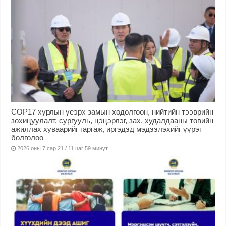
COP17 хурлын үеэрх замын хөдөлгөөн, нийтийн тээврийн
зохицуулалт, сургууль, цэцэрлэг, зах, худалдааны төвийн
ажиллах хуваарийг гаргаж, иргэдэд мэдээлэхийг үүрэг
болголоо
2026 оны 7 сар 21 / 11 цаг 59 минут