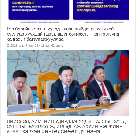
Гэр бүлийн хэрэг шүүхэд хянан шийдвэрлэх тухай
хуулиар хүүхдийн дээд ашиг сонирхлыг нэн тэргүүнд
хангахыг баталгаажууллаа
2026 оны 7 сар 21 / 11 цаг 42 минут
НИЙСЛЭЛ, АЙМГИЙН УДИРДЛАГУУДЫН АЖЛЫГ ХҮНД
СУРТЛЫГ БУУРУУЛЖ, ИРГЭД, АЖ АХУЙН НЭГЖИЙН
АЧААГ ХЭРХЭН ХӨНГӨЛСНӨӨР ДҮГНЭНЭ