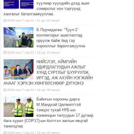
хуулиар хүүхдийн дээд ашиг
сонирхлыг нэн тэргүүнд
хангахыг баталгаажууллаа
2026 оны 7 сар 21 / 11 цаг 42 минут
Б.Пүрэвдагва: “Туул-1”
коллекторыг ашиглалтад
оруулж байж бид гэр
хорооллыг барилгажуулна
2026 оны 7 сар 21 / 10 цаг 15 минут
НИЙСЛЭЛ, АЙМГИЙН
УДИРДЛАГУУДЫН АЖЛЫГ
ХҮНД СУРТЛЫГ БУУРУУЛЖ,
ИРГЭД, АЖ АХУЙН НЭГЖИЙН
АЧААГ ХЭРХЭН ХӨНГӨЛСНӨӨР ДҮГНЭНЭ
2026 оны 7 сар 21 / 10 цаг 09 минут
Байнгын хорооны дарга
М.Мандхай Цөлжилттэй
тэмцэх тухай НҮБ-ын
конвенцын талуудын 17 дугаар
бага хурал (СОР17)-ын бэлтгэл ажлын явцтай
танилцлаа
2026 оны 7 сар 21 / 10 цаг 03 минут