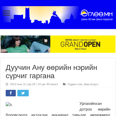
Дуучин Ану өөрийн нэрийн
сүрчиг гаргана
2013 оны 11 сар 26 / 14 цаг 40 минут
Оддын хов
,
Шар мэдээ
Урлагийнхан
дотроо өөрийн
боловсролд ихээхэнх анхаарал тавьдаг, менежмент