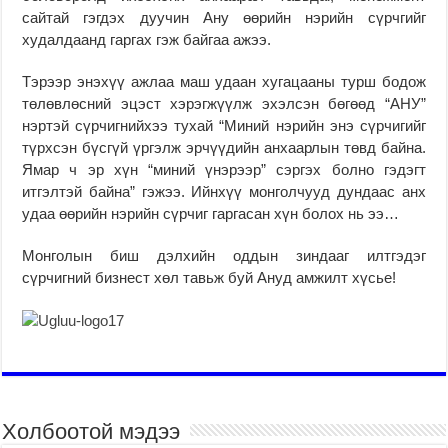
сайтай гэгдэх дуучин Ану өөрийн нэрийн сүрчгийг
худалдаанд гаргах гэж байгаа ажээ.
Тэрээр энэхүү ажлаа маш удаан хугацааны турш бодож
төлөвлөсний эцэст хэрэгжүүлж эхэлсэн бөгөөд “АНУ”
нэртэй сүрчигнийхээ тухай “Миний нэрийн энэ сүрчигийг
түрхсэн бүсгүй үргэлж эрчүүдийн анхаарлын төвд байна.
Ямар ч эр хүн “миний үнэрээр” сэргэх болно гэдэгт
итгэлтэй байна” гэжээ. Ийнхүү монголчууд дундаас анх
удаа өөрийн нэрийн сүрчиг гаргасан хүн болох нь ээ…
Монголын биш дэлхийн оддын зиндааг илтгэдэг
сүрчигний бизнест хөл тавьж буй Ануд амжилт хүсье!
Холбоотой мэдээ