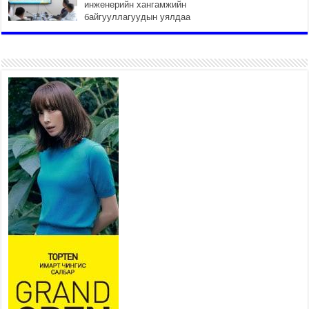
инженерийн хангамжийн
байгууллагуудын уялдаа
холбоогүйгээс саатах ёсгүй
2026 оны 7 сар 20 / 17 цаг 21 минут
“Сэлбэ 20 минутын хот”
төслийн анхны 12 давхар
барилгын үндсэн карказ,
цутгалтын ажил дууслаа
2026 оны 7 сар 20 / 17 цаг 17 минут
Мопед, скүүтер, тэдгээртэй
адилтгах үзүүлэлт бүхий
тээврийн хэрэгсэлтэй
холбоотой нийслэлийн засаг
дарга захирамж гаргалаа
2026 оны 7 сар 20 / 17 цаг 11 минут
Төв цэвэрлэх байгууламжид хоногт дунджаар 3
тонн хатуу хог хаягдал ирж байна
2026 оны 7 сар 20 / 12 цаг 06 минут
“Эхийн алдар” одонгийн шаардлагыг
хөнгөрүүллээ
2026 оны 7 сар 20 / 11 цаг 51 минут