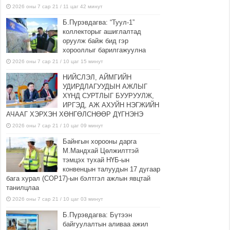
2026 оны 7 сар 21 / 11 цаг 42 минут
Б.Пүрэвдагва: “Туул-1”
коллекторыг ашиглалтад
оруулж байж бид гэр
хорооллыг барилгажуулна
2026 оны 7 сар 21 / 10 цаг 15 минут
НИЙСЛЭЛ, АЙМГИЙН
УДИРДЛАГУУДЫН АЖЛЫГ
ХҮНД СУРТЛЫГ БУУРУУЛЖ,
ИРГЭД, АЖ АХУЙН НЭГЖИЙН
АЧААГ ХЭРХЭН ХӨНГӨЛСНӨӨР ДҮГНЭНЭ
2026 оны 7 сар 21 / 10 цаг 09 минут
Байнгын хорооны дарга
М.Мандхай Цөлжилттэй
тэмцэх тухай НҮБ-ын
конвенцын талуудын 17 дугаар
бага хурал (СОР17)-ын бэлтгэл ажлын явцтай
танилцлаа
2026 оны 7 сар 21 / 10 цаг 03 минут
Б.Пүрэвдагва: Бүтээн
байгуулалтын аливаа ажил