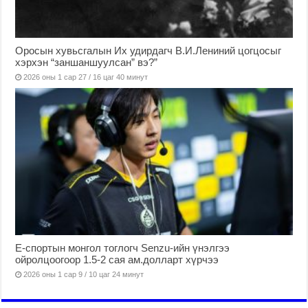
Оросын хувьсгалын Их удирдагч В.И.Лениний цогцосыг
хэрхэн “заншаншуулсан” вэ?”
2026 оны 1 сар 27 / 16 цаг 40 минут
Е-спортын монгол тоглогч Senzu-ийн үнэлгээ
ойролцоогоор 1.5-2 сая ам.долларт хүрчээ
2026 оны 1 сар 9 / 10 цаг 24 минут