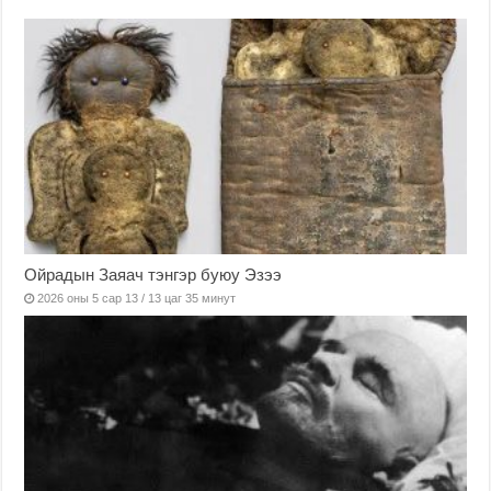
Ойрадын Заяач тэнгэр буюу Эзээ
2026 оны 5 сар 13 / 13 цаг 35 минут