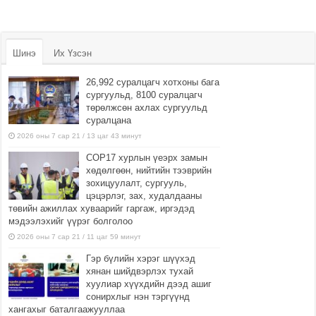
Шинэ
Их Үзсэн
26,992 суралцагч хотхоны бага
сургуульд, 8100 суралцагч
төрөлжсөн ахлах сургуульд
суралцана
2026 оны 7 сар 21 / 13 цаг 43 минут
COP17 хурлын үеэрх замын
хөдөлгөөн, нийтийн тээврийн
зохицуулалт, сургууль,
цэцэрлэг, зах, худалдааны
төвийн ажиллах хуваарийг гаргаж, иргэдэд
мэдээлэхийг үүрэг болголоо
2026 оны 7 сар 21 / 11 цаг 59 минут
Гэр бүлийн хэрэг шүүхэд
хянан шийдвэрлэх тухай
хуулиар хүүхдийн дээд ашиг
сонирхлыг нэн тэргүүнд
хангахыг баталгаажууллаа