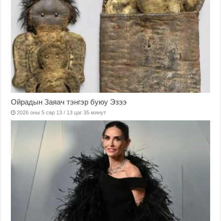
Ойрадын Заяач тэнгэр буюу Эзээ
2026 оны 5 сар 13 / 13 цаг 35 минут