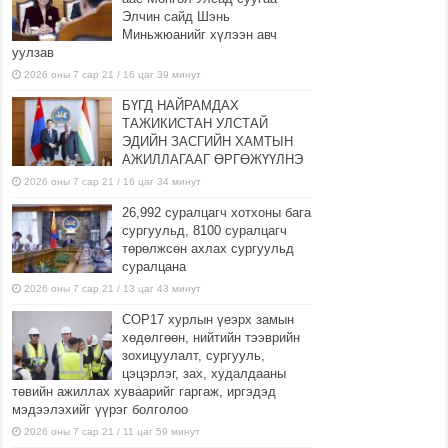
Элчин сайд Шэнь
Миньжюанийг хүлээн авч
уулзав
2026 оны 7 сар 21 / 16 цаг 39 минут
БҮГД НАЙРАМДАХ
ТАЖИКИСТАН УЛСТАЙ
ЭДИЙН ЗАСГИЙН ХАМТЫН
АЖИЛЛАГААГ ӨРГӨЖҮҮЛНЭ
2026 оны 7 сар 21 / 16 цаг 34 минут
26,992 суралцагч хотхоны бага
сургуульд, 8100 суралцагч
төрөлжсөн ахлах сургуульд
суралцана
2026 оны 7 сар 21 / 13 цаг 43 минут
COP17 хурлын үеэрх замын
хөдөлгөөн, нийтийн тээврийн
зохицуулалт, сургууль,
цэцэрлэг, зах, худалдааны
төвийн ажиллах хуваарийг гаргаж, иргэдэд
мэдээлэхийг үүрэг болголоо
2026 оны 7 сар 21 / 11 цаг 59 минут