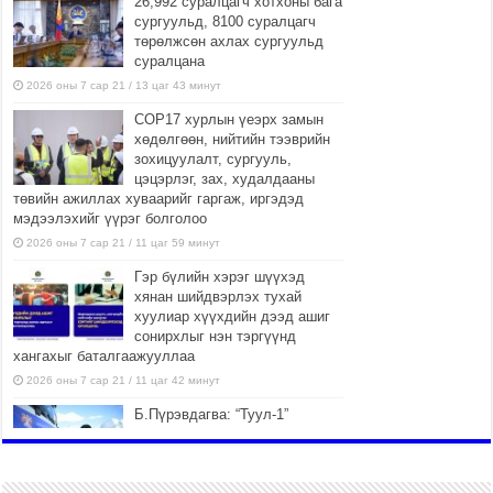
26,992 суралцагч хотхоны бага
сургуульд, 8100 суралцагч
төрөлжсөн ахлах сургуульд
суралцана
2026 оны 7 сар 21 / 13 цаг 43 минут
COP17 хурлын үеэрх замын
хөдөлгөөн, нийтийн тээврийн
зохицуулалт, сургууль,
цэцэрлэг, зах, худалдааны
төвийн ажиллах хуваарийг гаргаж, иргэдэд
мэдээлэхийг үүрэг болголоо
2026 оны 7 сар 21 / 11 цаг 59 минут
Гэр бүлийн хэрэг шүүхэд
хянан шийдвэрлэх тухай
хуулиар хүүхдийн дээд ашиг
сонирхлыг нэн тэргүүнд
хангахыг баталгаажууллаа
2026 оны 7 сар 21 / 11 цаг 42 минут
Б.Пүрэвдагва: “Туул-1”
коллекторыг ашиглалтад
оруулж байж бид гэр
хорооллыг барилгажуулна