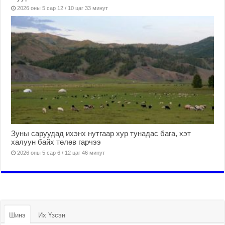
2026 оны 5 сар 12 / 10 цаг 33 минут
Зуны саруудад ихэнх нутгаар хур тунадас бага, хэт
халуун байх төлөв гарчээ
2026 оны 5 сар 6 / 12 цаг 46 минут
Шинэ
Их Үзсэн