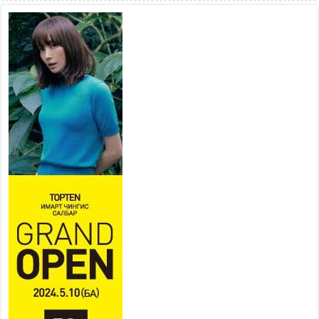
2026 оны 7 сар 21 / 10 цаг 15 минут
НИЙСЛЭЛ, АЙМГИЙН
УДИРДЛАГУУДЫН АЖЛЫГ
ХҮНД СУРТЛЫГ БУУРУУЛЖ,
ИРГЭД, АЖ АХУЙН НЭГЖИЙН
АЧААГ ХЭРХЭН ХӨНГӨЛСНӨӨР ДҮГНЭНЭ
2026 оны 7 сар 21 / 10 цаг 09 минут
Байнгын хорооны дарга
М.Мандхай Цөлжилттэй
тэмцэх тухай НҮБ-ын
конвенцын талуудын 17 дугаар
бага хурал (СОР17)-ын бэлтгэл ажлын явцтай
танилцлаа
2026 оны 7 сар 21 / 10 цаг 03 минут
Б.Пүрэвдагва: Бүтээн байгуулалтын аливаа
ажил инженерийн хангамжийн байгууллагуудын
уялдаа холбоогүйгээс саатах ёсгүй
2026 оны 7 сар 20 / 17 цаг 21 минут
“Сэлбэ 20 минутын хот” төслийн анхны 12
давхар барилгын үндсэн карказ, цутгалтын ажил
дууслаа