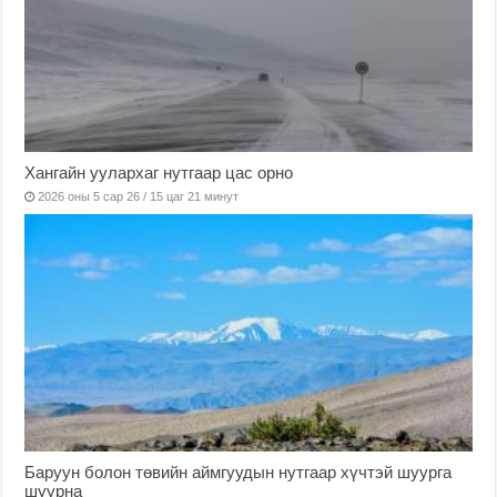
Хангайн уулархаг нутгаар цас орно
2026 оны 5 сар 26 / 15 цаг 21 минут
Баруун болон төвийн аймгуудын нутгаар хүчтэй шуурга
шуурна