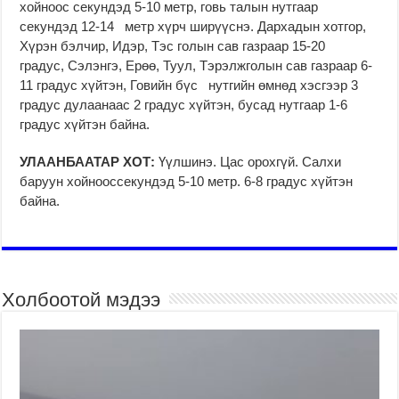
хойноос секундэд 5-10 метр, говь талын нутгаар
секундэд 12-14 метр хүрч ширүүснэ. Дархадын хотгор,
Хүрэн бэлчир, Идэр, Тэс голын сав газраар 15-20
градус, Сэлэнгэ, Ерөө, Туул, Тэрэлжголын сав газраар 6-
11 градус хүйтэн, Говийн бүс нутгийн өмнөд хэсгээр 3
градус дулаанаас 2 градус хүйтэн, бусад нутгаар 1-6
градус хүйтэн байна.
УЛААНБААТАР ХОТ:
Үүлшинэ. Цас орохгүй. Салхи
баруун хойнооссекундэд 5-10 метр. 6-8 градус хүйтэн
байна.
Холбоотой мэдээ