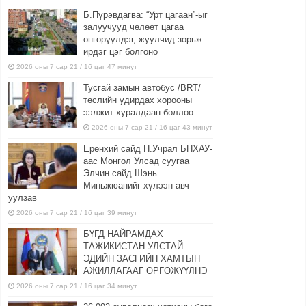
Б.Пүрэвдагва: “Урт цагаан”-ыг
залуучууд чөлөөт цагаа
өнгөрүүлдэг, жуулчид зорьж
ирдэг цэг болгоно
2026 оны 7 сар 21 / 16 цаг 47 минут
Тусгай замын автобус /BRT/
төслийн удирдах хорооны
ээлжит хуралдаан боллоо
2026 оны 7 сар 21 / 16 цаг 43 минут
Ерөнхий сайд Н.Учрал БНХАУ-
аас Монгол Улсад суугаа
Элчин сайд Шэнь
Миньжюанийг хүлээн авч
уулзав
2026 оны 7 сар 21 / 16 цаг 39 минут
БҮГД НАЙРАМДАХ
ТАЖИКИСТАН УЛСТАЙ
ЭДИЙН ЗАСГИЙН ХАМТЫН
АЖИЛЛАГААГ ӨРГӨЖҮҮЛНЭ
2026 оны 7 сар 21 / 16 цаг 34 минут