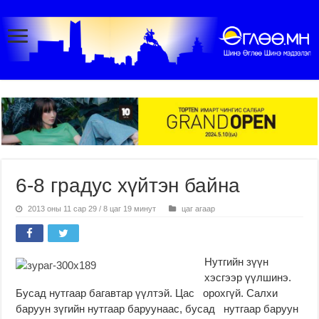
6-8 градус хүйтэн байна
2013 оны 11 сар 29 / 8 цаг 19 минут
цаг агаар
Нутгийн зүүн
хэсгээр үүлшинэ.
Бусад нутгаар багавтар үүлтэй. Цас орохгүй. Салхи
баруун зүгийн нутгаар баруунаас, бусад нутгаар баруун