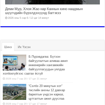
Деми Мур, Хлоя Жао нар Каннын кино наадмын
шүүгчдийн бүрэлдэхүүнд багтжээ
2026 оны 5 сар 6 / 12 цаг 14 минут
Шинэ
Их Үзсэн
Б.Пүрэвдагва: Бүтээн
байгуулалтын аливаа ажил
инженерийн хангамжийн
байгууллагуудын уялдаа
холбоогүйгээс саатах ёсгүй
2026 оны 7 сар 20 / 17 цаг 21 минут
“Сэлбэ 20 минутын хот”
төслийн анхны 12 давхар
барилгын үндсэн карказ,
цутгалтын ажил дууслаа
2026 оны 7 сар 20 / 17 цаг 17 минут