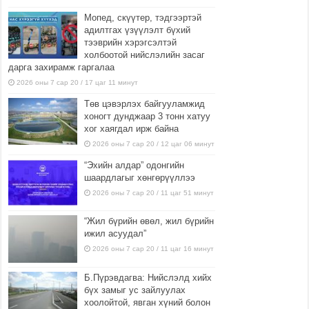
Мопед, скүүтер, тэдгээртэй
адилтгах үзүүлэлт бүхий
тээврийн хэрэгсэлтэй
холбоотой нийслэлийн засаг
дарга захирамж гаргалаа
2026 оны 7 сар 20 / 17 цаг 11 минут
Төв цэвэрлэх байгууламжид
хоногт дунджаар 3 тонн хатуу
хог хаягдал ирж байна
2026 оны 7 сар 20 / 12 цаг 06 минут
“Эхийн алдар” одонгийн
шаардлагыг хөнгөрүүллээ
2026 оны 7 сар 20 / 11 цаг 51 минут
“Жил бүрийн өвөл, жил бүрийн
ижил асуудал”
2026 оны 7 сар 20 / 11 цаг 16 минут
Б.Пүрэвдагва: Нийслэлд хийх
бүх замыг ус зайлуулах
хоолойтой, явган хүний болон