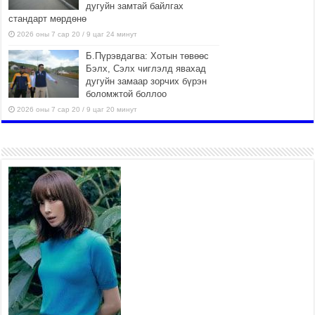
дугуйн замтай байлгах
стандарт мөрдөнө
2026 оны 7 сар 20 / 9 цаг 24 минут
Б.Пүрэвдагва: Хотын төвөөс
Бэлх, Сэлх чиглэлд явахад
дугуйн замаар зорчих бүрэн
боломжтой боллоо
2026 оны 7 сар 20 / 9 цаг 20 минут
Хан-Уул дүүрэг, Чингисийн
өргөн чөлөөний ус зайлуулах
шугам хоолойн ажил 80
хувьтай үргэлжилж байна
2026 оны 7 сар 20 / 9 цаг 14 минут
Усархаг аадар бороо орж
байгаа тул аюулгүй байдлаа
хангаж, үер усны аюулаас
сэрэмжлэхийг нийслэлийн
Онцгой байдлын газраас анхааруулж байна
2026 оны 7 сар 20 / 9 цаг 09 минут
311 алба хаагч, 119 техник хэрэгсэлтэй ажиллаж
үер усны аюул, болзошгүй эрсдэлээс сэргийлж