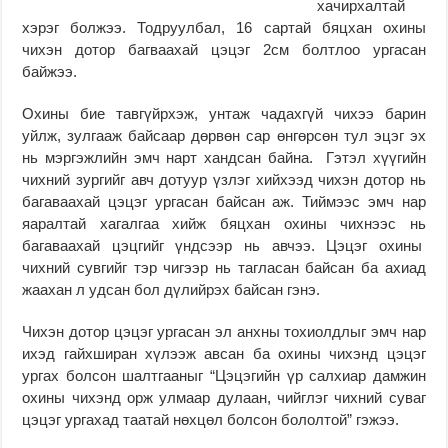
хачирхалтай
хэрэг болжээ. Тодруулбал, 16 сартай бяцхан охины
чихэн дотор багваахай цэцэг 2см болтлоо ургасан
байжээ.
Охины бие тавгүйрхэж, унтаж чадахгүй чихээ барин
уйлж, зулгааж байсаар дөрвөн сар өнгөрсөн тул эцэг эх
нь мэргэжлийн эмч нарт хандсан байна. Гэтэл хүүгийн
чихний зургийг авч дотуур үзлэг хийхээд чихэн дотор нь
багаваахай цэцэг ургасан байсан аж. Тиймээс эмч нар
яаралтай хагалгаа хийж бяцхан охины чихнээс нь
багаваахай цэцгийг үндсээр нь авчээ. Цэцэг охины
чихний сувгийг тэр чигээр нь тагласан байсан ба ахиад
жаахан л удсан бол дүлийрэх байсан гэнэ.
Чихэн дотор цэцэг ургасан эл анхны тохиолдлыг эмч нар
ихэд гайхширан хүлээж авсан ба охины чихэнд цэцэг
ургах болсон шалтгааныг “Цэцэгийн үр салхиар дамжин
охины чихэнд орж улмаар дулаан, чийглэг чихний суваг
цэцэг ургахад таатай нөхцөл болсон бололтой” гэжээ.