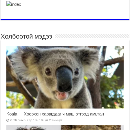
Холбоотой мэдээ
Koala — Хөөрхөн харагддаг ч маш этгээд амьтан
2026 оны 5 сар 18 / 18 цаг 20 минут