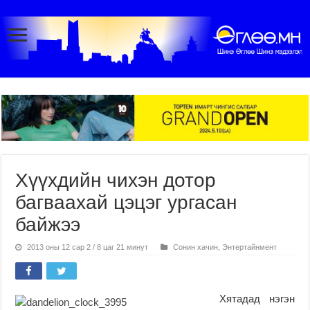
Хүүхдийн чихэн дотор
багваахай цэцэг ургасан
байжээ
2013 оны 12 сар 2 / 8 цаг 21 минут
Сонин хачин
,
Энтертайнмент
Хятадад нэгэн