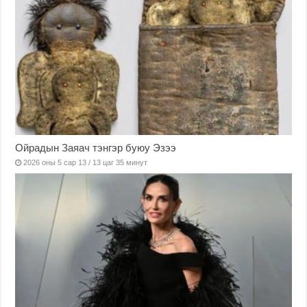
Ойрадын Заяач тэнгэр буюу Эзээ
2026 оны 5 сар 13 / 13 цаг 35 минут