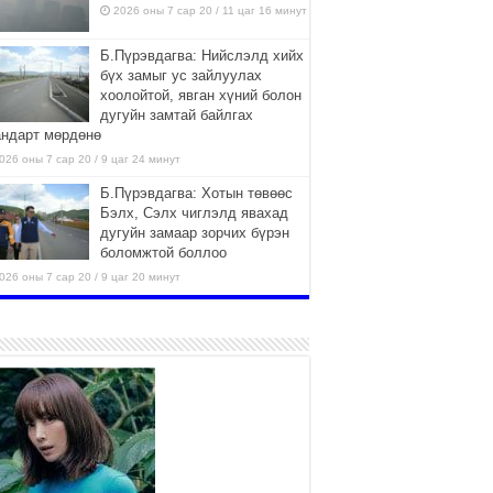
2026 оны 7 сар 20 / 11 цаг 16 минут
Б.Пүрэвдагва: Нийслэлд хийх
бүх замыг ус зайлуулах
хоолойтой, явган хүний болон
дугуйн замтай байлгах
андарт мөрдөнө
026 оны 7 сар 20 / 9 цаг 24 минут
Б.Пүрэвдагва: Хотын төвөөс
Бэлх, Сэлх чиглэлд явахад
дугуйн замаар зорчих бүрэн
боломжтой боллоо
026 оны 7 сар 20 / 9 цаг 20 минут
Хан-Уул дүүрэг, Чингисийн
өргөн чөлөөний ус зайлуулах
шугам хоолойн ажил 80
хувьтай үргэлжилж байна
026 оны 7 сар 20 / 9 цаг 14 минут
Усархаг аадар бороо орж
байгаа тул аюулгүй байдлаа
хангаж, үер усны аюулаас
сэрэмжлэхийг нийслэлийн