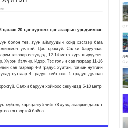
аар
2
 цагаас 20 цаг хүртэлх
ц
аг агаарын урьдчилсан
уун болон төв, зүүн аймгуудын хойд хэсгээр бага
солигдмол үүлтэй. Цас орохгүй. Салхи баруунаас
 зарим газраар секундэд 12-14 метр хүрч ширүүснэ.
да
, Хүрэн бэлчир, Идэр, Тэс голын сав газраар 11-16
2
олын сав газраар 4-9 градус хүйтэн, говийн нутгийн
бусад нутгаар 4 градус хүйтнээс 1 градус дулаан
орохгүй. Салхи баруун хойноос секундэд 5-10 метр.
дус хүйтэн, харьцангуй чийг 78 хувь, агаарын даралт
ртөө тогтвортой байна.