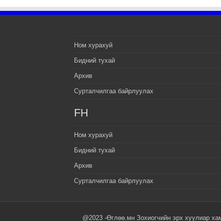
Ном хурахуй
Бидний тухай
Архив
Сурталчилгаа байрлуулах
FH
Ном хурахуй
Бидний тухай
Архив
Сурталчилгаа байрлуулах
@2023 -Өглөө.мн Зохиогчийн эрх хуулиар ха