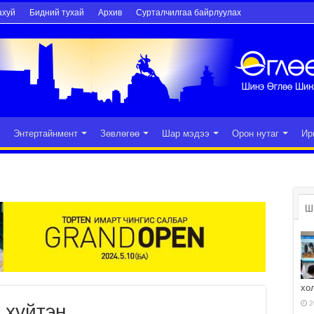
ахуй
Бидний тухай
Архив
Сурталчилгаа байрлуулах
Энтертайнмент
Зөвлөгөө
Шар мэдээ
Орон нутаг
Ир
Ш
хо
2
 хүйтэн