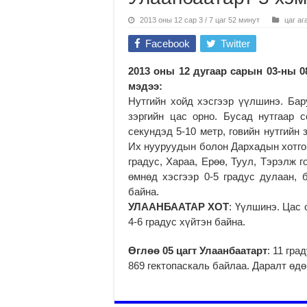
2013 оны 12 сар 3 / 7 цаг 52 минут
цаг аг
Facebook
Twitter
2013 оны 12 дугаар сарын 03-ны 08
мэдээ:
Нутгийн хойд хэсгээр үүлшинэ. Бар
зэргийн цас орно. Бусад нутгаар 
секундэд 5-10 метр, говийн нутгийн
Их нууруудын болон Дархадын хотгор
градус, Хараа, Ерөө, Туул, Тэрэлж г
өмнөд хэсгээр 0-5 градус дулаан, 
байна.
УЛААНБААТАР ХОТ
: Үүлшинэ. Цас 
4-6 градус хүйтэн байна.
Өглөө 05 цагт Улаанбаатарт
: 11 гра
869 гектопаскаль байлаа. Даралт өдө