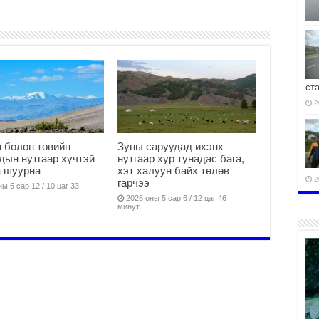
ст
2
 болон төвийн
Зуны саруудад ихэнх
дын нутгаар хүчтэй
нутгаар хур тунадас бага,
а шуурна
хэт халуун байх төлөв
2
гарчээ
ы 5 сар 12 / 10 цаг 33
2026 оны 5 сар 6 / 12 цаг 46
минут
2