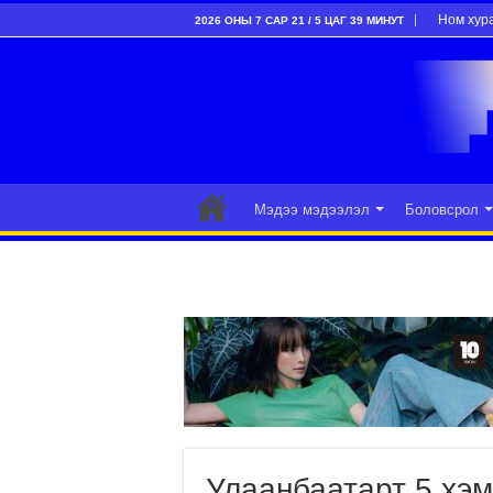
Ном хур
2026 ОНЫ 7 САР 21 / 5 ЦАГ 39 МИНУТ
Мэдээ мэдээлэл
Боловсрол
Улаанбаатарт 5 хэм