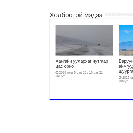
Холбоотой мэдээ
Хангайн уулархаг нутгаар
Баруун
цас орно
аймгуу
шуург
2026 оны 5 сар 26 / 15 цаг 21
минут
2026 он
минут