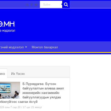
гэний мэдээлэл
Монгол бахархал
инэ
Их Үзсэн
Б.Пүрэвдагва: Бүтээн
байгуулалтын аливаа ажил
инженерийн хангамжийн
байгууллагуудын уялдаа
лбоогүйгээс саатах ёсгүй
026 оны 7 сар 20 / 17 цаг 21 минут