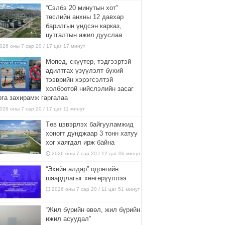
“Сэлбэ 20 минутын хот”
төслийн анхны 12 давхар
барилгын үндсэн карказ,
цутгалтын ажил дууслаа
026 оны 7 сар 20 / 17 цаг 17 минут
Мопед, скүүтер, тэдгээртэй
адилтгах үзүүлэлт бүхий
тээврийн хэрэгсэлтэй
холбоотой нийслэлийн засаг
рга захирамж гаргалаа
026 оны 7 сар 20 / 17 цаг 11 минут
Төв цэвэрлэх байгууламжид
хоногт дунджаар 3 тонн хатуу
хог хаягдал ирж байна
2026 оны 7 сар 20 / 12 цаг 06 минут
“Эхийн алдар” одонгийн
шаардлагыг хөнгөрүүллээ
2026 оны 7 сар 20 / 11 цаг 51 минут
“Жил бүрийн өвөл, жил бүрийн
ижил асуудал”