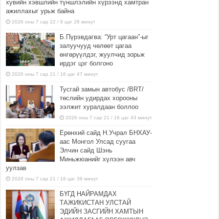
хувийн хэвшлийн түншлэлийн хүрээнд хамтран
ажиллахыг урьж байна
2026 оны 7 сар 22 / 9 цаг 28 минут
Б.Пүрэвдагва: “Урт цагаан”-ыг
залуучууд чөлөөт цагаа
өнгөрүүлдэг, жуулчид зорьж
ирдэг цэг болгоно
2026 оны 7 сар 21 / 16 цаг 47 минут
Тусгай замын автобус /BRT/
төслийн удирдах хорооны
ээлжит хуралдаан боллоо
2026 оны 7 сар 21 / 16 цаг 43 минут
Ерөнхий сайд Н.Учрал БНХАУ-
аас Монгол Улсад суугаа
Элчин сайд Шэнь
Миньжюанийг хүлээн авч
уулзав
2026 оны 7 сар 21 / 16 цаг 39 минут
БҮГД НАЙРАМДАХ
ТАЖИКИСТАН УЛСТАЙ
ЭДИЙН ЗАСГИЙН ХАМТЫН