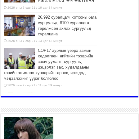
АЖИЛЛАГААГ ӨРГӨЖҮҮЛНЭ
2026 оны 7 сар 21 / 16 цаг 34 минут
26,992 суралцагч хотхоны бага
сургуульд, 8100 суралцагч
төрөлжсөн ахлах сургуульд
суралцана
2026 оны 7 сар 21 / 13 цаг 43 минут
COP17 хурлын үеэрх замын
хөдөлгөөн, нийтийн тээврийн
зохицуулалт, сургууль,
цэцэрлэг, зах, худалдааны
төвийн ажиллах хуваарийг гаргаж, иргэдэд
мэдээлэхийг үүрэг болголоо
2026 оны 7 сар 21 / 11 цаг 59 минут
Гэр бүлийн хэрэг шүүхэд
хянан шийдвэрлэх тухай
хуулиар хүүхдийн дээд ашиг
сонирхлыг нэн тэргүүнд
хангахыг баталгаажууллаа
2026 оны 7 сар 21 / 11 цаг 42 минут
Б.Пүрэвдагва: “Туул-1”