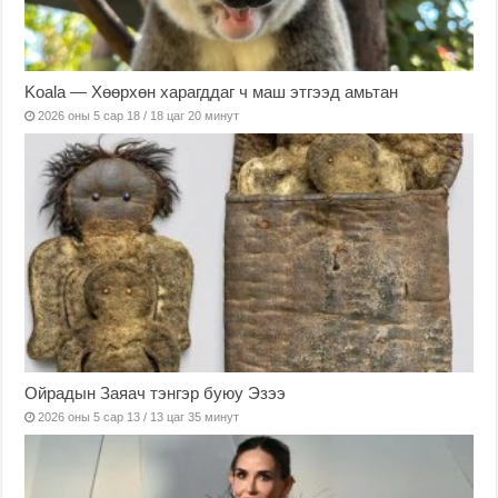
Koala — Хөөрхөн харагддаг ч маш этгээд амьтан
2026 оны 5 сар 18 / 18 цаг 20 минут
Ойрадын Заяач тэнгэр буюу Эзээ
2026 оны 5 сар 13 / 13 цаг 35 минут