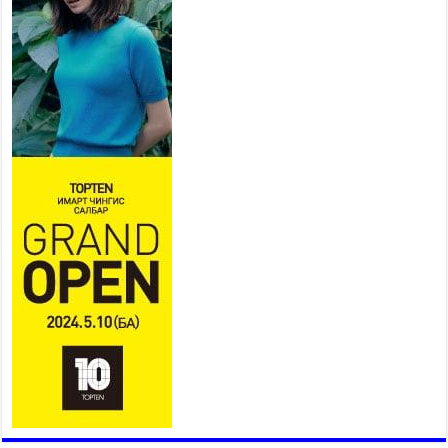
коллекторыг ашиглалтад
оруулж байж бид гэр
хорооллыг барилгажуулна
2026 оны 7 сар 21 / 10 цаг 15 минут
НИЙСЛЭЛ, АЙМГИЙН
УДИРДЛАГУУДЫН АЖЛЫГ
ХҮНД СУРТЛЫГ БУУРУУЛЖ,
ИРГЭД, АЖ АХУЙН НЭГЖИЙН
АЧААГ ХЭРХЭН ХӨНГӨЛСНӨӨР ДҮГНЭНЭ
2026 оны 7 сар 21 / 10 цаг 09 минут
Байнгын хорооны дарга М.Мандхай Цөлжилттэй
тэмцэх тухай НҮБ-ын конвенцын талуудын 17
дугаар бага хурал (СОР17)-ын бэлтгэл ажлын
явцтай танилцлаа
2026 оны 7 сар 21 / 10 цаг 03 минут
Б.Пүрэвдагва: Бүтээн байгуулалтын аливаа
ажил инженерийн хангамжийн байгууллагуудын
уялдаа холбоогүйгээс саатах ёсгүй
2026 оны 7 сар 20 / 17 цаг 21 минут
“Сэлбэ 20 минутын хот” төслийн анхны 12
давхар барилгын үндсэн карказ, цутгалтын ажил
дууслаа