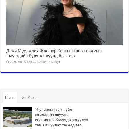
Деми Мур, Хлоя Жао нар Каннын кино наадмын
шүүгчдийн бүрэлдэхүүнд багтжээ
2026 оны 5 сар 6 / 12 цаг 14 минут
Шинэ
Их Үзсэн
“4 улирлын турш үйл
ажиллагаа явуулах
боломжтой-Хүүхэд хөгжүүлэх
төв” байгуулах төсөлд төр,