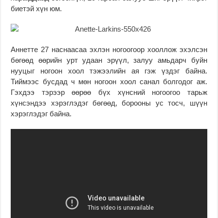
биетэй хүн юм.
Аннетте 27 наснаасаа эхлэн ногоогоор хооллож эхэлсэн
бөгөөд өөрийн урт удаан эрүүл, залуу амьдарч буйн
нууцыг ногоон хоол тэжээлийн ая гэж үздэг байна.
Тиймээс бусдад ч мөн ногоон хоол санал болгодог аж.
Гэхдээ тэрээр өөрөө бүх хүнсний ногоогоо тарьж
хүнсэндээ хэрэглэдэг бөгөөд, борооны ус тосч, шүүн
хэрэглэдэг байна.