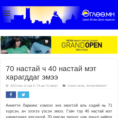
70 настай ч 40 настай мэт
харагддаг эмээ
2013 оны 12 сар 3 / 14 цаг 31 минут
Сонин хачин
,
Энтертайнмент
Аннетте Ларкинс хэмээх энэ эмэгтэй аль хэдий нь 71
хүрсэн, ач зээгээ үзсэн эмээ. Гэвч тэр 40 настай мэт
харагддаад зогсохгүй, 20 гарсан залуус шиг эрүүл чийрэг