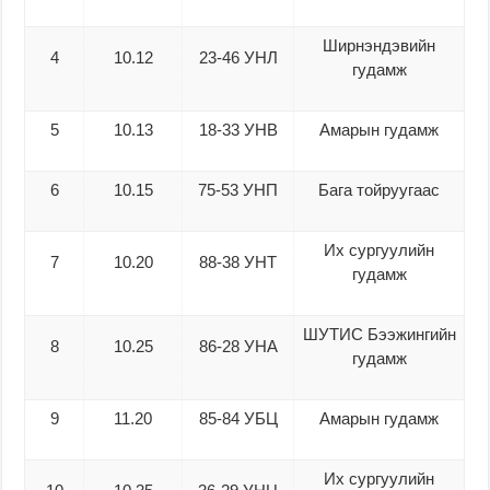
Ширнэндэвийн
4
10.12
23-46 УНЛ
гудамж
5
10.13
18-33 УНВ
Амарын гудамж
6
10.15
75-53 УНП
Бага тойруугаас
Их сургуулийн
7
10.20
88-38 УНТ
гудамж
ШУТИС Бээжингийн
8
10.25
86-28 УНА
гудамж
9
11.20
85-84 УБЦ
Амарын гудамж
Их сургуулийн