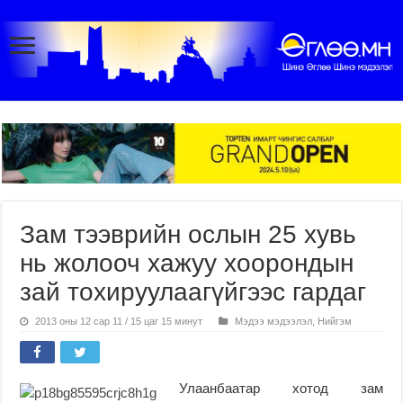
Зам тээврийн ослын 25 хувь
нь жолооч хажуу хоорондын
зай тохируулаагүйгээс гардаг
2013 оны 12 сар 11 / 15 цаг 15 минут
Мэдээ мэдээлэл
,
Нийгэм
Улаанбаатар хотод зам