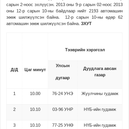
сарын 2-ноос эхлүүсэн. 2013 оны 9-р сарын 02-ноос 2013
оны 12-р сарын 10-ны байдлаар нийт 2193 автомашин
зөөж шилжүүлсэн байна. 12-р сарын 10-ны өдөр 62
автомашин зөөж шилжүүлсэн байна.
ЗХУТ
Тээврийн хэрэгсэл
Улсын
Дуудлага авсан
Д/Д
Цаг минут
газар
дугаар
1
10.00
76-24 УНЭ
Жуулчины гудамж
2
10.10
03-96 УНР
НҮБ-ийн гудамж
3
10.10
77-25 УНӨ
НҮБ-ийн гудамж