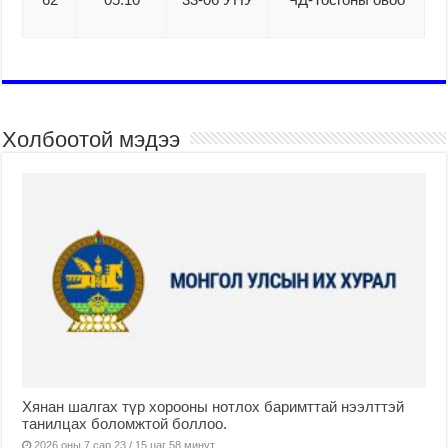
Холбоотой мэдээ
Хянан шалгах түр хорооны нотлох баримттай нээлттэй
танилцах боломжтой боллоо.
2026 оны 7 сар 23 / 15 цаг 58 минут