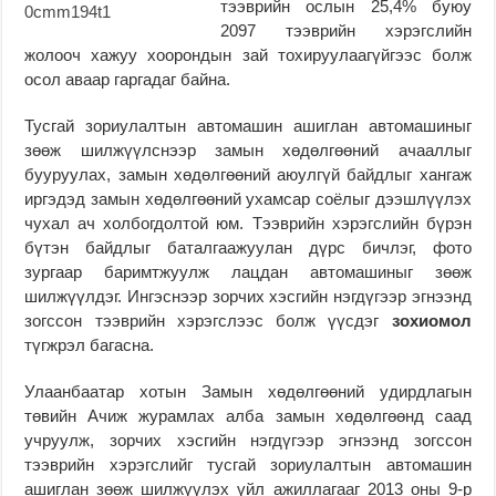
тээврийн ослын 25,4% буюу
2097 тээврийн хэрэгслийн
жолооч хажуу хоорондын зай тохируулаагүйгээс болж
осол аваар гаргадаг байна.
Тусгай зориулалтын автомашин ашиглан автомашиныг
зөөж шилжүүлснээр замын хөдөлгөөний ачааллыг
бууруулах, замын хөдөлгөөний аюулгүй байдлыг хангаж
иргэдэд замын хөдөлгөөний ухамсар соёлыг дээшлүүлэх
чухал ач холбогдолтой юм. Тээврийн хэрэгслийн бүрэн
бүтэн байдлыг баталгаажуулан дүрс бичлэг, фото
зургаар баримтжуулж лацдан автомашиныг зөөж
шилжүүлдэг. Ингэснээр зорчих хэсгийн нэгдүгээр эгнээнд
зогссон тээврийн хэрэгслээс болж үүсдэг
зохиомол
түгжрэл багасна.
Улаанбаатар хотын Замын хөдөлгөөний удирдлагын
төвийн Ачиж журамлах алба замын хөдөлгөөнд саад
учруулж, зорчих хэсгийн нэгдүгээр эгнээнд зогссон
тээврийн хэрэгслийг тусгай зориулалтын автомашин
ашиглан зөөж шилжүүлэх үйл ажиллагааг 2013 оны 9-р