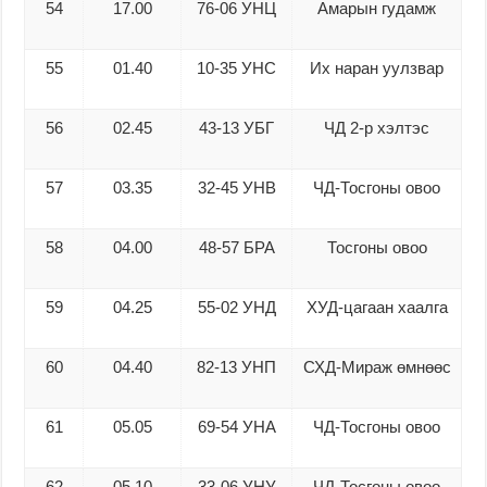
54
17.00
76-06 УНЦ
Амарын гудамж
55
01.40
10-35 УНС
Их наран уулзвар
56
02.45
43-13 УБГ
ЧД 2-р хэлтэс
57
03.35
32-45 УНВ
ЧД-Тосгоны овоо
58
04.00
48-57 БРА
Тосгоны овоо
59
04.25
55-02 УНД
ХУД-цагаан хаалга
60
04.40
82-13 УНП
СХД-Мираж өмнөөс
61
05.05
69-54 УНА
ЧД-Тосгоны овоо
62
05.10
33-06 УНУ
ЧД-Тосгоны овоо