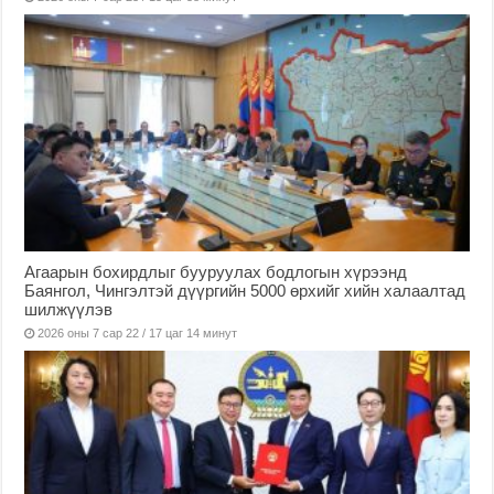
Агаарын бохирдлыг бууруулах бодлогын хүрээнд
Баянгол, Чингэлтэй дүүргийн 5000 өрхийг хийн халаалтад
шилжүүлэв
2026 оны 7 сар 22 / 17 цаг 14 минут