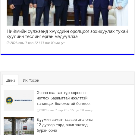
Нийгмийн сүлжээнд хүүхдийн оролцоог зохицуулах тухай
хуулийн төслийг өргөн мэдүүллээ
2026 оны 7 сар 22 / 17 цаг 09 минут
Шинэ
Их Үзсэн
Хянан шалгах түр хорооны
нотлох баримттай нээлттэй
танилцах боломжтой боллоо.
2026 оны 7 сар 23 / 15 цаг 58 минут
Дүүжин замын тээвэр энэ оны
12 дугаар сард ашиглалтад
бүрэн орно