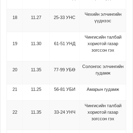
Чехийн элчингийн
18
11.27
25-33 УНС
үүднээс
Чингисийн талбай
19
11.30
61-51 УНД
хориотой газар
зогссон гэх
Солонгос элчингийн
20
11.35
77-99 УБӨ
гудамж
21
11.25
56-81 УБИ
Амарын гудамж
Чингисийн талбай
22
11.35
33-24 УНЧ
хориотой газар
зогссон гэх