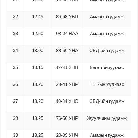
32
12.45
86-68 УБП
Амарын гудамж
33
12.50
08-04 НАА
Амарын гудамж
34
13.00
88-60 УНА
СБД-ийн гудамж
35
13.15
42-34 УНП
Бага тойруугаас
36
13.20
28-41 УНР
ТЕГ-ын үүднээс
37
13.20
40-84 УНО
СБД-ийн гудамж
38
13.25
76-56 УНР
Жуулчины гудамж
39
13.25
20-09 УНЧ
Амарын гудамж