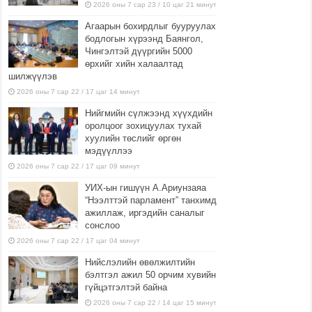
2026 оны 7 сар 23 / 10 цаг 21 минут
Агаарын бохирдлыг бууруулах
бодлогын хүрээнд Баянгол,
Чингэлтэй дүүргийн 5000
өрхийг хийн халаалтад
шилжүүлэв
2026 оны 7 сар 22 / 17 цаг 14 минут
Нийгмийн сүлжээнд хүүхдийн
оролцоог зохицуулах тухай
хуулийн төслийг өргөн
мэдүүллээ
2026 оны 7 сар 22 / 17 цаг 09 минут
УИХ-ын гишүүн А.Ариунзаяа
“Нээлттэй парламент” танхимд
ажиллаж, иргэдийн саналыг
сонслоо
2026 оны 7 сар 22 / 17 цаг 04 минут
Нийслэлийн өвөлжилтийн
бэлтгэл ажил 50 орчим хувийн
гүйцэтгэлтэй байна
2026 оны 7 сар 22 / 14 цаг 15 минут