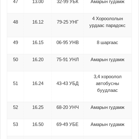
47
13.00
32-99 УБК
Амарын гудамж
4 Хороололын
48
16.12
79-25 УНГ
урдаас парадокс
49
16.15
06-95 УНВ
8 шаргаас
50
16.20
75-91 УНЛ
Амарын гудамж
3,4 хороолол
51
16.24
43-43 УБД
автобусны
буудлаас
52
16.25
68-20 УНЧ
Амарын гудамж
53
16.50
69-49 УБЕ
Амарын гудамж