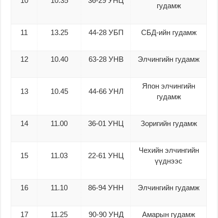
10
10.35
36-29 УНЦ
гудамж
11
13.25
44-28 УБП
СБД-ийн гудамж
12
10.40
63-28 УНВ
Элчингийн гудамж
Япон элчингийн
13
10.45
44-66 УНЛ
гудамж
14
11.00
36-01 УНЦ
Зоригийн гудамж
Чехийн элчингийн
15
11.03
22-61 УНЦ
үүднээс
16
11.10
86-94 УНН
Элчингийн гудамж
17
11.25
90-90 УНД
Амарын гудамж