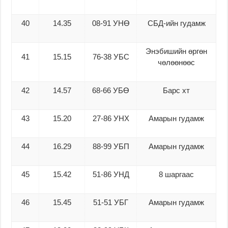
40
14.35
08-91 УНӨ
СБД-ийн гудамж
Энэбишийн өргөн
41
15.15
76-38 УБС
чөлөөнөөс
42
14.57
68-66 УБӨ
Барс хт
43
15.20
27-86 УНХ
Амарын гудамж
44
16.29
88-99 УБП
Амарын гудамж
45
15.42
51-86 УНД
8 шаргаас
46
15.45
51-51 УБГ
Амарын гудамж