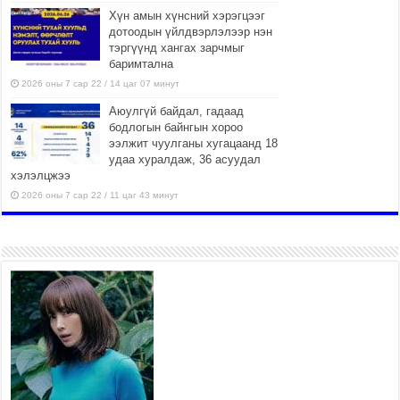
Хүн амын хүнсний хэрэгцээг
дотоодын үйлдвэрлэлээр нэн
тэргүүнд хангах зарчмыг
баримтална
2026 оны 7 сар 22 / 14 цаг 07 минут
Аюулгүй байдал, гадаад
бодлогын байнгын хороо
ээлжит чуулганы хугацаанд 18
удаа хуралдаж, 36 асуудал
хэлэлцжээ
2026 оны 7 сар 22 / 11 цаг 43 минут
“4 улирлын турш үйл
ажиллагаа явуулах
боломжтой-Хүүхэд хөгжүүлэх
төв” байгуулах төсөлд төр,
хувийн хэвшлийн түншлэлийн хүрээнд хамтран
ажиллахыг урьж байна
2026 оны 7 сар 22 / 9 цаг 28 минут
Б.Пүрэвдагва: “Урт цагаан”-ыг залуучууд чөлөөт
цагаа өнгөрүүлдэг, жуулчид зорьж ирдэг цэг
болгоно