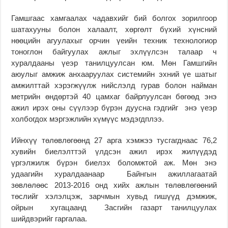
Гамшгаас хамгаалах чадавхийг бий болгох зорилгоор
шатахууны болон халаалт, хөргөлт бүхий хүнсний
нөөцийн агуулахыг орчин үеийн техник технологиор
тоноглон байгуулах ажлыг эхлүүлсэн талаар ч
хуралдааны үеэр танилцуулсан юм. Мөн Гамшгийн
аюулыг амжиж анхааруулах системийн эхний үе шатыг
амжилттай хэрэгжүүлж нийслэлд гурав болон найман
метрийн өндөртэй 40 цамхаг байрлуулсан бөгөөд энэ
ажил ирэх оны сүүлээр бүрэн дуусна гэдгийг энэ үеэр
холбогдох мэргэжлийн хүмүүс мэдэгдплээ.
Ийнхүү төлөвлөгөөнд 27 арга хэмжээ тусгагднаас 76,2
хувийн биелэлттэй үлдсэн ажил ирэх жилүүдэд
үргэлжилж бүрэн биелэх боломжтой аж. Мөн энэ
удаагийн хуралдаанаар Байнгын ажиллагаатай
зөвлөлөөс 2013-2016 онд хийх ажлын төлөвлөгөөний
төслийг хэлэлцэж, зарчмын хувьд гишүүд дэмжиж,
ойрын хугацаанд Засгийн газарт танилцуулах
шийдвэрийг гаргалаа.