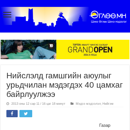
Нийслэлд гамшгийн аюулыг
урьдчилан мэдэгдэх 40 цамхаг
байрлуулжээ
2013 оны 12 сар 11 / 16 цаг 18 минут
Мэдээ мэдээлэл
,
Нийгэм
Газар