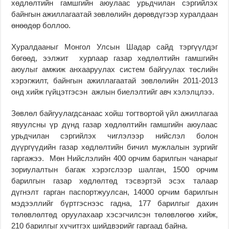
хөдлөлтийн гамшгийн аюулаас урьдчилан сэргийлэх
байнгын ажиллагаатай зөвлөлийн дөрөвдүгээр хуралдаан
өнөөдөр боллоо.
Хуралдааныг Монгол Улсын Шадар сайд тэргүүлдэг
бөгөөд, ээлжит хурлаар газар хөдлөлтийн гамшгийн
аюулыг амжиж анхааруулах систем байгуулах төслийн
хэрэгжилт, байнгын ажиллагаатай зөвлөлийн 2011-2013
онд хийж гүйцэтгэсэн ажлын биелэлтийг авч хэлэлцлээ.
Зөвлөл байгуулагдсанаас хойш тогтвортой үйл ажиллагаа
явуулсны үр дүнд газар хөдлөлтийн гамшгийн аюулаас
урьдчилан сэргийлэх чиглэлээр нийслэл болон
дүүргүүдийн газар хөдлөлтийн бичил мужлалын зургийг
гаргажээ. Мөн Нийслэлийн 400 орчим барилгын чанарыг
зориулалтын багаж хэрэгслээр шалган, 1500 орчим
барилгын газар хөдлөлтөд тэсвэртэй эсэх талаар
дүгнэлт гарган паспортжуулсан, 14000 орчим барилгын
мэдээллийг бүртгэснээс гадна, 177 барилгыг дахин
төлөвлөлтөд оруулахаар хэсэгчилсэн төлөвлөгөө хийж,
210 барилгыг хүчитгэх шийдвэрийг гаргаад байна.