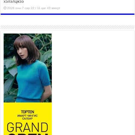
хэлэлцжээ
2026 оны 7 сар 22 / 11 цаг 43 минут
“4 улирлын турш үйл
ажиллагаа явуулах
боломжтой-Хүүхэд хөгжүүлэх
төв” байгуулах төсөлд төр,
хувийн хэвшлийн түншлэлийн хүрээнд хамтран
ажиллахыг урьж байна
2026 оны 7 сар 22 / 9 цаг 28 минут
Б.Пүрэвдагва: “Урт цагаан”-ыг
залуучууд чөлөөт цагаа
өнгөрүүлдэг, жуулчид зорьж
ирдэг цэг болгоно
2026 оны 7 сар 21 / 16 цаг 47 минут
Тусгай замын автобус /BRT/ төслийн удирдах
хорооны ээлжит хуралдаан боллоо
2026 оны 7 сар 21 / 16 цаг 43 минут
Ерөнхий сайд Н.Учрал БНХАУ-аас Монгол Улсад
суугаа Элчин сайд Шэнь Миньжюанийг хүлээн
авч уулзав
2026 оны 7 сар 21 / 16 цаг 39 минут