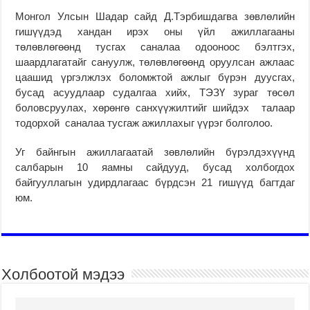
Монгол Улсын Шадар сайд Д.Тэрбишдагва зөвлөлийн
гишүүдэд хандан ирэх оны үйл ажиллагааны
төлөвлөгөөнд тусгах саналаа одооноос бэлтгэх,
шаардлагатайг сануулж, төлөвлөгөөнд оруулсан ажлаас
цаашид үргэлжлэх боломжтой ажлыг бүрэн дуусгах,
бусад асуудлаар судалгаа хийх, ТЭЗҮ зураг төсөл
боловсруулах, хөрөнгө санхүүжилтийг шийдэх талаар
тодорхой саналаа тусгаж ажиллахыг үүрэг болголоо.
Уг байнгын ажиллагаатай зөвлөлийн бүрэлдэхүүнд
салбарын 10 яамны сайдууд, бусад холбогдох
байгууллагын удирдлагаас бүрдсэн 21 гишүүд багтдаг
юм.
Холбоотой мэдээ