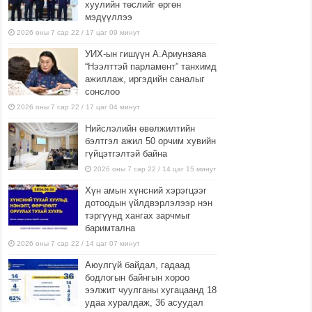
хуулийн төслийг өргөн
мэдүүллээ
2026 оны 7 сар 22 / 17 цаг 09 минут
УИХ-ын гишүүн А.Ариунзаяа
“Нээлттэй парламент” танхимд
ажиллаж, иргэдийн саналыг
сонслоо
2026 оны 7 сар 22 / 17 цаг 04 минут
Нийслэлийн өвөлжилтийн
бэлтгэл ажил 50 орчим хувийн
гүйцэтгэлтэй байна
2026 оны 7 сар 22 / 14 цаг 15 минут
Хүн амын хүнсний хэрэгцээг
дотоодын үйлдвэрлэлээр нэн
тэргүүнд хангах зарчмыг
баримтална
2026 оны 7 сар 22 / 14 цаг 07 минут
Аюулгүй байдал, гадаад
бодлогын байнгын хороо
ээлжит чуулганы хугацаанд 18
удаа хуралдаж, 36 асуудал