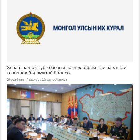
Хянан шалгах түр хорооны нотлох баримттай нээлттэй
танилцах боломжтой боллоо.
2026 оны 7 сар 23 / 15 цаг 58 минут