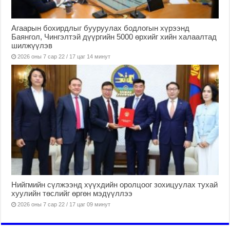
Агаарын бохирдлыг бууруулах бодлогын хүрээнд
Баянгол, Чингэлтэй дүүргийн 5000 өрхийг хийн халаалтад
шилжүүлэв
2026 оны 7 сар 22 / 17 цаг 14 минут
Нийгмийн сүлжээнд хүүхдийн оролцоог зохицуулах тухай
хуулийн төслийг өргөн мэдүүллээ
2026 оны 7 сар 22 / 17 цаг 09 минут