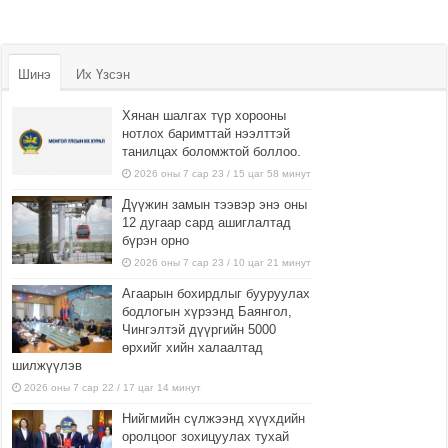
Шинэ
Их Үзсэн
Хянан шалгах түр хорооны
нотлох баримттай нээлттэй
танилцах боломжтой боллоо.
2026 оны 7 сар 23 / 15 цаг 58 минут
Дүүжин замын тээвэр энэ оны
12 дугаар сард ашиглалтад
бүрэн орно
2026 оны 7 сар 23 / 10 цаг 21 минут
Агаарын бохирдлыг бууруулах
бодлогын хүрээнд Баянгол,
Чингэлтэй дүүргийн 5000
өрхийг хийн халаалтад
шилжүүлэв
2026 оны 7 сар 22 / 17 цаг 14 минут
Нийгмийн сүлжээнд хүүхдийн
оролцоог зохицуулах тухай