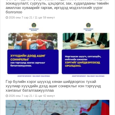
зохицуулалт, сургууль, цэцэрлэг, зах, худалдааны төвийн
ажиллах хуваарийг гаргаж, иргэдэд мэдээлэхийг үүрэг
болголоо
2026 оны 7 сар 21 / 11 цаг 59 минут
Гэр бүлийн хэрэг шүүхэд хянан шийдвэрлэх тухай
хуулиар хүүхдийн дээд ашиг сонирхлыг нэн тэргүүнд
хангахыг баталгаажууллаа
2026 оны 7 сар 21 / 11 цаг 42 минут