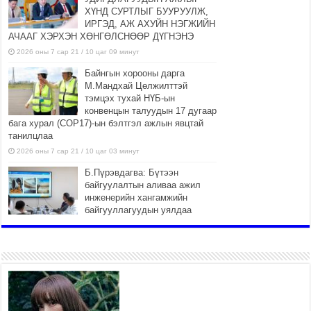
ХҮНД СУРТЛЫГ БУУРУУЛЖ,
ИРГЭД, АЖ АХУЙН НЭГЖИЙН
АЧААГ ХЭРХЭН ХӨНГӨЛСНӨӨР ДҮГНЭНЭ
2026 оны 7 сар 21 / 10 цаг 09 минут
Байнгын хорооны дарга
М.Мандхай Цөлжилттэй
тэмцэх тухай НҮБ-ын
конвенцын талуудын 17 дугаар
бага хурал (СОР17)-ын бэлтгэл ажлын явцтай
танилцлаа
2026 оны 7 сар 21 / 10 цаг 03 минут
Б.Пүрэвдагва: Бүтээн
байгуулалтын аливаа ажил
инженерийн хангамжийн
байгууллагуудын уялдаа
холбоогүйгээс саатах ёсгүй
2026 оны 7 сар 20 / 17 цаг 21 минут
“Сэлбэ 20 минутын хот”
төслийн анхны 12 давхар
барилгын үндсэн карказ,
цутгалтын ажил дууслаа