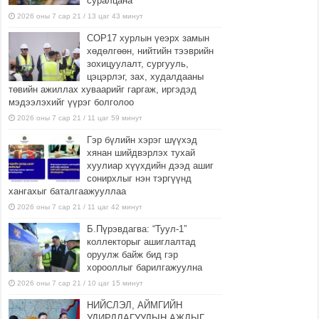
суралцана
2026 оны 7 сар 21 / 13 цаг 43 минут
COP17 хурлын үеэрх замын
хөдөлгөөн, нийтийн тээврийн
зохицуулалт, сургууль,
цэцэрлэг, зах, худалдааны
төвийн ажиллах хуваарийг гаргаж, иргэдэд
мэдээлэхийг үүрэг болголоо
2026 оны 7 сар 21 / 11 цаг 59 минут
Гэр бүлийн хэрэг шүүхэд
хянан шийдвэрлэх тухай
хуулиар хүүхдийн дээд ашиг
сонирхлыг нэн тэргүүнд
хангахыг баталгаажууллаа
2026 оны 7 сар 21 / 11 цаг 42 минут
Б.Пүрэвдагва: “Туул-1”
коллекторыг ашиглалтад
оруулж байж бид гэр
хорооллыг барилгажуулна
2026 оны 7 сар 21 / 10 цаг 15 минут
НИЙСЛЭЛ, АЙМГИЙН
УДИРДЛАГУУДЫН АЖЛЫГ