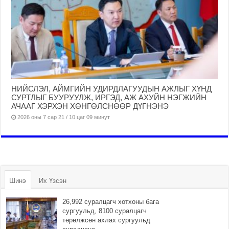
НИЙСЛЭЛ, АЙМГИЙН УДИРДЛАГУУДЫН АЖЛЫГ ХҮНД
СУРТЛЫГ БУУРУУЛЖ, ИРГЭД, АЖ АХУЙН НЭГЖИЙН
АЧААГ ХЭРХЭН ХӨНГӨЛСНӨӨР ДҮГНЭНЭ
2026 оны 7 сар 21 / 10 цаг 09 минут
Шинэ
Их Үзсэн
26,992 суралцагч хотхоны бага
сургуульд, 8100 суралцагч
төрөлжсөн ахлах сургуульд