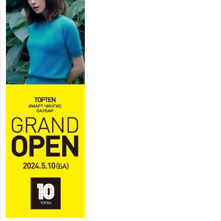
2026 оны 7 сар 20 / 17 цаг 17 минут
Мопед, скүүтер, тэдгээртэй
адилтгах үзүүлэлт бүхий
тээврийн хэрэгсэлтэй
холбоотой нийслэлийн засаг
дарга захирамж гаргалаа
2026 оны 7 сар 20 / 17 цаг 11 минут
Төв цэвэрлэх байгууламжид хоногт дунджаар 3
тонн хатуу хог хаягдал ирж байна
2026 оны 7 сар 20 / 12 цаг 06 минут
“Эхийн алдар” одонгийн шаардлагыг
хөнгөрүүллээ
2026 оны 7 сар 20 / 11 цаг 51 минут
“Жил бүрийн өвөл, жил бүрийн ижил асуудал”
2026 оны 7 сар 20 / 11 цаг 16 минут
Б.Пүрэвдагва: Нийслэлд хийх бүх замыг ус
зайлуулах хоолойтой, явган хүний болон дугуйн
замтай байлгах стандарт мөрдөнө
2026 оны 7 сар 20 / 9 цаг 24 минут
Б.Пүрэвдагва: Хотын төвөөс Бэлх, Сэлх