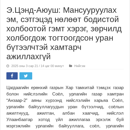
Э.Цэнд-Аюуш: Мансууруулах
эм, сэтгэцэд нөлөөт бодистой
холбоотой гэмт хэрэг, зөрчилд
холбогдож тогтоогдсон уран
бүтээлчтэй хамтарч
ажиллахгүй
2025 оны 3 сар 21 / 14 цаг 00 минут
Нийгэм
Цагдаагийн ерөнхий газрын Хар тамхитай тэмцэх газар
болон нийслэлийн Соёл, урлагийн газар хамтран
“Анзаар-2” аяны хүрээнд нийслэлийн харьяа Соёл,
урлагийн байгууллагуудын уран бүтээлчид, соёлын
ажилтнууд, ажилтан, албан хаагчид, нийслэл
Улаанбаатар хотод үйл ажиллагаа эрхэлж буй
мэргэжлийн урлагийн байгууллага, соёл, урлагийн