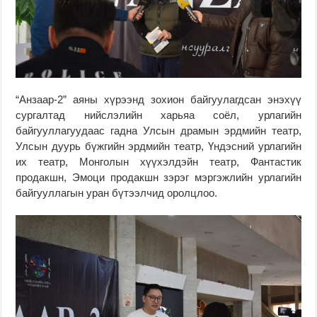
“Анзаар-2” аяны хүрээнд зохион байгуулагдсан энэхүү
сургалтад нийслэлийн харьяа соёл, урлагийн
байгууллагуудаас гадна Улсын драмын эрдмийн театр,
Улсын дуурь бүжгийн эрдмийн театр, Үндэсний урлагийн
их театр, Монголын хүүхэлдэйн театр, Фантастик
продакшн, Эмоци продакшн зэрэг мэргэжлийн урлагийн
байгууллагын уран бүтээлчид оролцлоо.