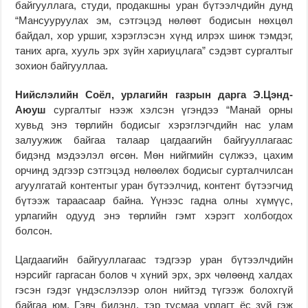
байгууллага, студи, продакшны уран бүтээлчдийн дунд
“Мансууруулах эм, сэтгэцэд нөлөөт бодисын нөхцөл
байдал, хор уршиг, хэрэглэсэн хүнд илрэх шинж тэмдэг,
таних арга, хууль эрх зүйн хариуцлага” сэдэвт сургалтыг
зохион байгууллаа.
Нийслэлийн Соёл, урлагийн газрын дарга Э.Цэнд-
Аюуш
сургалтыг нээж хэлсэн үгэндээ “Манай орны
хувьд энэ төрлийн бодисыг хэрэглэгчдийн нас улам
залуужиж байгаа талаар цагдаагийн байгууллагаас
бидэнд мэдээлэл өгсөн. Мөн нийгмийн сүлжээ, цахим
орчинд эдгээр сэтгэцэд нөлөөлөх бодисыг сурталчилсан
агуулгатай контентыг уран бүтээлчид, контент бүтээгчид
бүтээж тараасаар байна. Үүнээс гадна олны хүмүүс,
урлагийн одууд энэ төрлийн гэмт хэрэгт холбогдох
болсон.
Цагдаагийн байгууллагаас тэдгээр уран бүтээлчдийн
нэрсийг гаргасан болов ч хүний эрх, эрх чөлөөнд халдах
гэсэн гэдэг үндэслэлээр олон нийтэд түгээж болохгүй
байгаа юм. Гэвч бидэнд, тэр тусмаа урлагт ёс зүй гэж