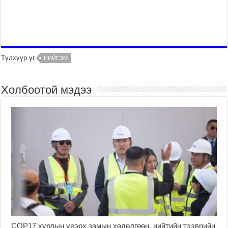
Түлхүүр үг
НИЙГЭМ
Холбоотой мэдээ
COP17 хурлын үеэрх замын хөдөлгөөн, нийтийн тээврийн