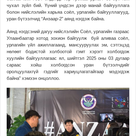
чухал зүйл бий. Үүний үндсэн дээр манай байгууллага
болон нийслэлийн харьяа соёл, урлагийн байгууллагууд,
уран бүтээлчид “Анзаар-2” аянд нэгдэж байна.
Аянд нэгдсэний дагуу нийслэлийн Соёл, урлагийн газраас
Улаанбаатар хотод зохион байгуулж буй аливаа соёл,
урлагийн үйл ажиллагаанд, мансууруулах эм, сэтгэцэд
нөлөөт бодистой холбоотой гэмт хэрэгт холбогдож
хуулийн байгууллагаас ял, шийтгэл 2025 оны 03 дугаар
сараас хойш холбогдсон уран бүтээлчдийг
оролцуулахгүй гэдгийг хариуцлагатайгаар мэдэгдэж
байна” хэмээн онцоллоо.