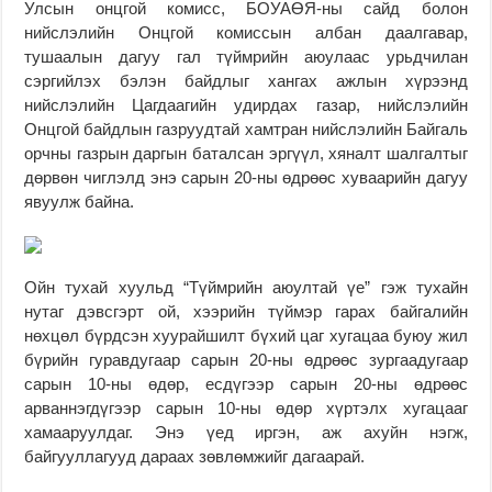
Улсын онцгой комисс, БОУАӨЯ-ны сайд болон
нийслэлийн Онцгой комиссын албан даалгавар,
тушаалын дагуу гал түймрийн аюулаас урьдчилан
сэргийлэх бэлэн байдлыг хангах ажлын хүрээнд
нийслэлийн Цагдаагийн удирдах газар, нийслэлийн
Онцгой байдлын газруудтай хамтран нийслэлийн Байгаль
орчны газрын даргын баталсан эргүүл, хяналт шалгалтыг
дөрвөн чиглэлд энэ сарын 20-ны өдрөөс хуваарийн дагуу
явуулж байна.
Ойн тухай хуульд “Түймрийн аюултай үе” гэж тухайн
нутаг дэвсгэрт ой, хээрийн түймэр гарах байгалийн
нөхцөл бүрдсэн хуурайшилт бүхий цаг хугацаа буюу жил
бүрийн гуравдугаар сарын 20-ны өдрөөс зургаадугаар
сарын 10-ны өдөр, есдүгээр сарын 20-ны өдрөөс
арваннэгдүгээр сарын 10-ны өдөр хүртэлх хугацааг
хамааруулдаг. Энэ үед иргэн, аж ахуйн нэгж,
байгууллагууд дараах зөвлөмжийг дагаарай.