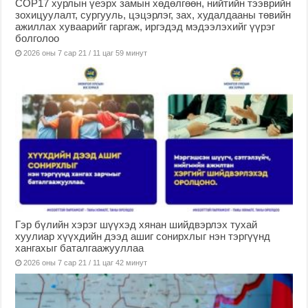
COP17 хурлын үеэрх замын хөдөлгөөн, нийтийн тээврийн
зохицуулалт, сургууль, цэцэрлэг, зах, худалдааны төвийн
ажиллах хуваарийг гаргаж, иргэдэд мэдээлэхийг үүрэг
болголоо
2026 оны 7 сар 21 / 11 цаг 59 минут
Гэр бүлийн хэрэг шүүхэд хянан шийдвэрлэх тухай
хуулиар хүүхдийн дээд ашиг сонирхлыг нэн тэргүүнд
хангахыг баталгаажууллаа
2026 оны 7 сар 21 / 11 цаг 42 минут