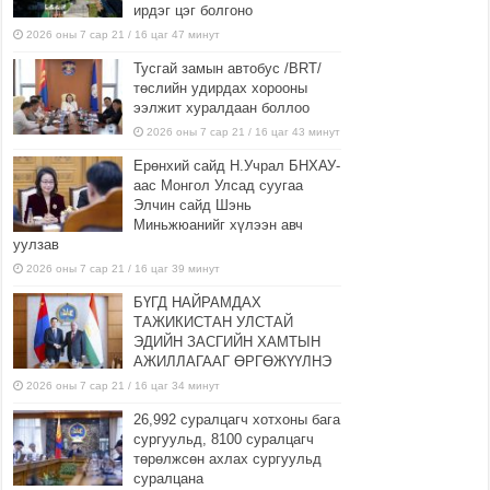
ирдэг цэг болгоно
2026 оны 7 сар 21 / 16 цаг 47 минут
Тусгай замын автобус /BRT/
төслийн удирдах хорооны
ээлжит хуралдаан боллоо
2026 оны 7 сар 21 / 16 цаг 43 минут
Ерөнхий сайд Н.Учрал БНХАУ-
аас Монгол Улсад суугаа
Элчин сайд Шэнь
Миньжюанийг хүлээн авч
уулзав
2026 оны 7 сар 21 / 16 цаг 39 минут
БҮГД НАЙРАМДАХ
ТАЖИКИСТАН УЛСТАЙ
ЭДИЙН ЗАСГИЙН ХАМТЫН
АЖИЛЛАГААГ ӨРГӨЖҮҮЛНЭ
2026 оны 7 сар 21 / 16 цаг 34 минут
26,992 суралцагч хотхоны бага
сургуульд, 8100 суралцагч
төрөлжсөн ахлах сургуульд
суралцана