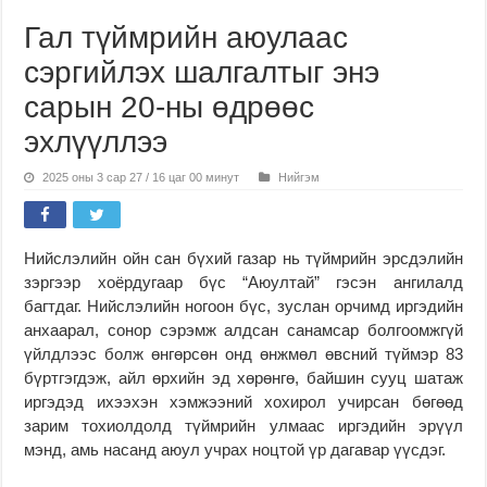
Гал түймрийн аюулаас
сэргийлэх шалгалтыг энэ
сарын 20-ны өдрөөс
эхлүүллээ
2025 оны 3 сар 27 / 16 цаг 00 минут
Нийгэм
Нийслэлийн ойн сан бүхий газар нь түймрийн эрсдэлийн
зэргээр хоёрдугаар бүс “Аюултай” гэсэн ангилалд
багтдаг. Нийслэлийн ногоон бүс, зуслан орчимд иргэдийн
анхаарал, сонор сэрэмж алдсан санамсар болгоомжгүй
үйлдлээс болж өнгөрсөн онд өнжмөл өвсний түймэр 83
бүртгэгдэж, айл өрхийн эд хөрөнгө, байшин сууц шатаж
иргэдэд ихээхэн хэмжээний хохирол учирсан бөгөөд
зарим тохиолдолд түймрийн улмаас иргэдийн эрүүл
мэнд, амь насанд аюул учрах ноцтой үр дагавар үүсдэг.