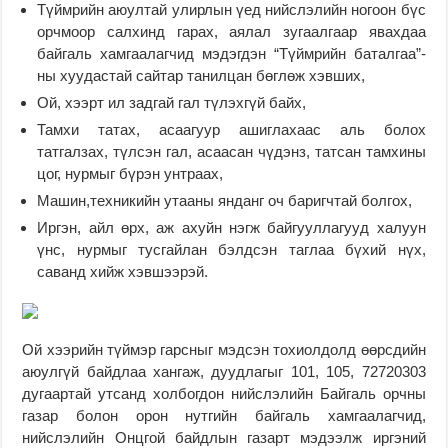
Түймрийн аюултай улирлын үед нийслэлийн ногоон бүс
орчмоор салхинд гарах, аялал зугаалгаар явахдаа
байгаль хамгаалагчид мэдэгдэн “Түймрийн баталгаа”-
ны хуудастай сайтар танилцан бөглөж хэвших,
Ой, хээрт ил задгай гал түлэхгүй байх,
Тамхи татах, асаагуур ашиглахаас аль болох
татгалзах, түлсэн гал, асаасан чүдэнз, татсан тамхины
цог, нурмыг бүрэн унтраах,
Машин,техникийн утааны янданг оч баригчтай болгох,
Иргэн, айл өрх, аж ахуйн нэгж байгууллагууд халуун
үнс, нурмыг тусгайлан бэлдсэн таглаа бүхий нүх,
саванд хийж хэвшээрэй.
Ой хээрийн түймэр гарсныг мэдсэн тохиолдолд өөрсдийн
аюулгүй байдлаа хангаж, дуудлагыг 101, 105, 72720303
дугаартай утсанд холбогдон нийслэлийн Байгаль орчны
газар болон орон нутгийн байгаль хамгаалагчид,
нийслэлийн Онцгой байдлын газарт мэдээлж иргэний