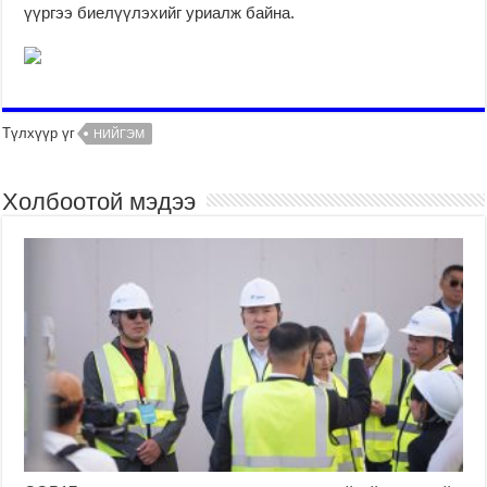
үүргээ биелүүлэхийг уриалж байна.
Түлхүүр үг
НИЙГЭМ
Холбоотой мэдээ