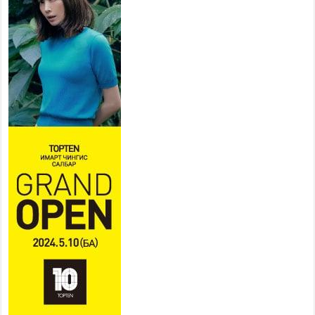
ХҮНД СУРТЛЫГ БУУРУУЛЖ,
ИРГЭД, АЖ АХУЙН НЭГЖИЙН
АЧААГ ХЭРХЭН ХӨНГӨЛСНӨӨР ДҮГНЭНЭ
2026 оны 7 сар 21 / 10 цаг 09 минут
Байнгын хорооны дарга
М.Мандхай Цөлжилттэй
тэмцэх тухай НҮБ-ын
конвенцын талуудын 17 дугаар
бага хурал (СОР17)-ын бэлтгэл ажлын явцтай
танилцлаа
2026 оны 7 сар 21 / 10 цаг 03 минут
Б.Пүрэвдагва: Бүтээн байгуулалтын аливаа
ажил инженерийн хангамжийн байгууллагуудын
уялдаа холбоогүйгээс саатах ёсгүй
2026 оны 7 сар 20 / 17 цаг 21 минут
“Сэлбэ 20 минутын хот” төслийн анхны 12
давхар барилгын үндсэн карказ, цутгалтын ажил
дууслаа
2026 оны 7 сар 20 / 17 цаг 17 минут
Мопед, скүүтер, тэдгээртэй адилтгах үзүүлэлт
бүхий тээврийн хэрэгсэлтэй холбоотой