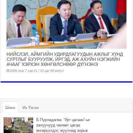
НИЙСЛЭЛ, АЙМГИЙН УДИРДЛАГУУДЫН АЖЛЫГ ХҮНД
СУРТЛЫГ БУУРУУЛЖ, ИРГЭД, АЖ АХУЙН НЭГЖИЙН
АЧААГ ХЭРХЭН ХӨНГӨЛСНӨӨР ДҮГНЭНЭ
2026 оны 7 сар 21 / 10 цаг 09 минут
Шинэ
Их Үзсэн
Б.Пүрэвдагва: “Урт цагаан”-ыг
залуучууд чөлөөт цагаа
өнгөрүүлдэг, жуулчид зорьж