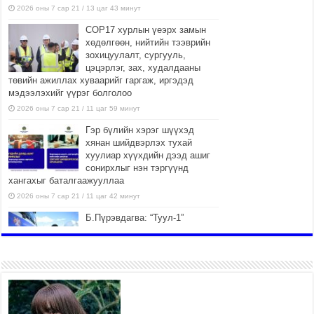
2026 оны 7 сар 21 / 13 цаг 43 минут
COP17 хурлын үеэрх замын
хөдөлгөөн, нийтийн тээврийн
зохицуулалт, сургууль,
цэцэрлэг, зах, худалдааны
төвийн ажиллах хуваарийг гаргаж, иргэдэд
мэдээлэхийг үүрэг болголоо
2026 оны 7 сар 21 / 11 цаг 59 минут
Гэр бүлийн хэрэг шүүхэд
хянан шийдвэрлэх тухай
хуулиар хүүхдийн дээд ашиг
сонирхлыг нэн тэргүүнд
хангахыг баталгаажууллаа
2026 оны 7 сар 21 / 11 цаг 42 минут
Б.Пүрэвдагва: “Туул-1”
коллекторыг ашиглалтад
оруулж байж бид гэр
хорооллыг барилгажуулна
2026 оны 7 сар 21 / 10 цаг 15 минут
НИЙСЛЭЛ, АЙМГИЙН
УДИРДЛАГУУДЫН АЖЛЫГ