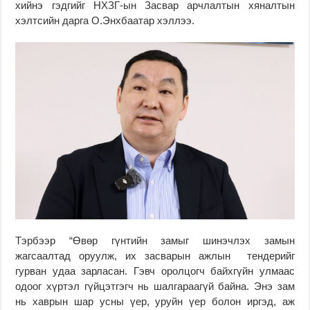
хийнэ гэдгийг НХЗГ-ын Засвар арчлалтын хяналтын
хэлтсийн дарга О.Энхбаатар хэллээ.
Тэрбээр “Өвөр гүнтийн замыг шинэчлэх замын
жагсаалтад оруулж, их засварын ажлын тендерийг
гурван удаа зарласан. Гэвч оролцогч байхгүйн улмаас
одоог хүртэл гүйцэтгэгч нь шалгараагүй байна. Энэ зам
нь хаврын шар усны үер, уруйн үер болон иргэд, аж