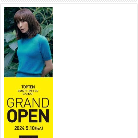
2026 оны 7 сар 21 / 10 цаг 15 минут
НИЙСЛЭЛ, АЙМГИЙН
УДИРДЛАГУУДЫН АЖЛЫГ
ХҮНД СУРТЛЫГ БУУРУУЛЖ,
ИРГЭД, АЖ АХУЙН НЭГЖИЙН
АЧААГ ХЭРХЭН ХӨНГӨЛСНӨӨР ДҮГНЭНЭ
2026 оны 7 сар 21 / 10 цаг 09 минут
Байнгын хорооны дарга
М.Мандхай Цөлжилттэй
тэмцэх тухай НҮБ-ын
конвенцын талуудын 17 дугаар
бага хурал (СОР17)-ын бэлтгэл ажлын явцтай
танилцлаа
2026 оны 7 сар 21 / 10 цаг 03 минут
Б.Пүрэвдагва: Бүтээн байгуулалтын аливаа
ажил инженерийн хангамжийн байгууллагуудын
уялдаа холбоогүйгээс саатах ёсгүй
2026 оны 7 сар 20 / 17 цаг 21 минут
“Сэлбэ 20 минутын хот” төслийн анхны 12
давхар барилгын үндсэн карказ, цутгалтын ажил
дууслаа