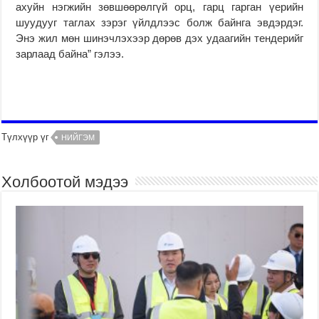
ахуйн нэгжийн зөвшөөрөлгүй орц, гарц гарган үерийн
шуудууг таглах зэрэг үйлдлээс болж байнга эвдэрдэг.
Энэ жил мөн шинэчлэхээр дөрөв дэх удаагийн тендерийг
зарлаад байна” гэлээ.
Түлхүүр үг
НИЙГЭМ
Холбоотой мэдээ