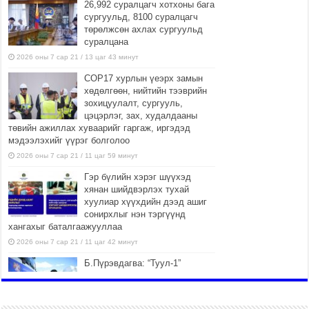
26,992 суралцагч хотхоны бага
сургуульд, 8100 суралцагч
төрөлжсөн ахлах сургуульд
суралцана
2026 оны 7 сар 21 / 13 цаг 43 минут
COP17 хурлын үеэрх замын
хөдөлгөөн, нийтийн тээврийн
зохицуулалт, сургууль,
цэцэрлэг, зах, худалдааны
төвийн ажиллах хуваарийг гаргаж, иргэдэд
мэдээлэхийг үүрэг болголоо
2026 оны 7 сар 21 / 11 цаг 59 минут
Гэр бүлийн хэрэг шүүхэд
хянан шийдвэрлэх тухай
хуулиар хүүхдийн дээд ашиг
сонирхлыг нэн тэргүүнд
хангахыг баталгаажууллаа
2026 оны 7 сар 21 / 11 цаг 42 минут
Б.Пүрэвдагва: “Туул-1”
коллекторыг ашиглалтад
оруулж байж бид гэр
хорооллыг барилгажуулна