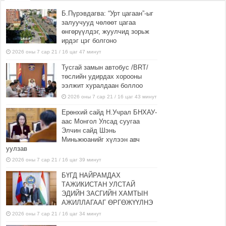
Б.Пүрэвдагва: “Урт цагаан”-ыг
залуучууд чөлөөт цагаа
өнгөрүүлдэг, жуулчид зорьж
ирдэг цэг болгоно
2026 оны 7 сар 21 / 16 цаг 47 минут
Тусгай замын автобус /BRT/
төслийн удирдах хорооны
ээлжит хуралдаан боллоо
2026 оны 7 сар 21 / 16 цаг 43 минут
Ерөнхий сайд Н.Учрал БНХАУ-
аас Монгол Улсад суугаа
Элчин сайд Шэнь
Миньжюанийг хүлээн авч
уулзав
2026 оны 7 сар 21 / 16 цаг 39 минут
БҮГД НАЙРАМДАХ
ТАЖИКИСТАН УЛСТАЙ
ЭДИЙН ЗАСГИЙН ХАМТЫН
АЖИЛЛАГААГ ӨРГӨЖҮҮЛНЭ
2026 оны 7 сар 21 / 16 цаг 34 минут