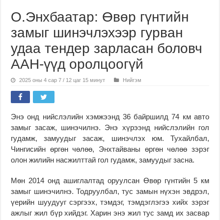
О.Энхбаатар: Өвөр гүнтийн
замыг шинэчлэхээр гурван
удаа тендер зарласан боловч
ААН-үүд оролцоогүй
2025 оны 4 сар 7 / 12 цаг 15 минут
Нийгэм
Энэ онд нийслэлийн хэмжээнд 36 байршилд 74 км авто
замыг засаж, шинэчилнэ. Энэ хүрээнд нийслэлийн гол
гудамж, замуудыг засаж, шинэчлэх юм. Тухайлбал,
Чингисийн өргөн чөлөө, Энхтайваны өргөн чөлөө зэрэг
олон жилийн насжилттай гол гудамж, замуудыг засна.
Мөн 2014 онд ашиглалтад оруулсан Өвөр гүнтийн 5 км
замыг шинэчилнэ. Тодруулбал, тус замын нүхэн эвдрэл,
үерийн шуудууг сэргээх, тэмдэг, тэмдэглэгээ хийх зэрэг
ажлыг жил бүр хийдэг. Харин энэ жил тус замд их засвар