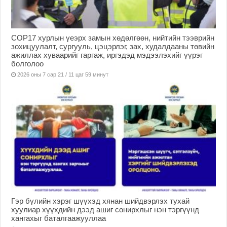
COP17 хурлын үеэрх замын хөдөлгөөн, нийтийн тээврийн
зохицуулалт, сургууль, цэцэрлэг, зах, худалдааны төвийн
ажиллах хуваарийг гаргаж, иргэдэд мэдээлэхийг үүрэг
болголоо
2026 оны 7 сар 21 / 11 цаг 59 минут
Гэр бүлийн хэрэг шүүхэд хянан шийдвэрлэх тухай
хуулиар хүүхдийн дээд ашиг сонирхлыг нэн тэргүүнд
хангахыг баталгаажууллаа