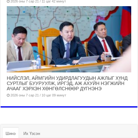
2026 оны 7 сар 21 / 11 цаг 42 минут
НИЙСЛЭЛ, АЙМГИЙН УДИРДЛАГУУДЫН АЖЛЫГ ХҮНД
СУРТЛЫГ БУУРУУЛЖ, ИРГЭД, АЖ АХУЙН НЭГЖИЙН
АЧААГ ХЭРХЭН ХӨНГӨЛСНӨӨР ДҮГНЭНЭ
2026 оны 7 сар 21 / 10 цаг 09 минут
Шинэ
Их Үзсэн