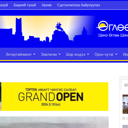
рахуй
Бидний тухай
Архив
Сурталчилгаа байрлуулах
Энтертайнмент
Зөвлөгөө
Шар мэдээ
Орон нутаг
Ир
Ш
2