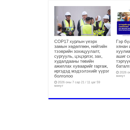
COP17 хурлын үеэрх
Гэр бү
замын хөдөлгөөн, нийтийн
хянан 
тээврийн зохицуулалт,
хуулиа
сургууль, цэцэрлэг, зах,
ашиг с
худалдааны төвийн
тэргүү
ажиллах хуваарийг гаргаж,
батал
иргэдэд мэдээлэхийг үүрэг
2026 он
болголоо
минут
2026 оны 7 сар 21 / 11 цаг 59
минут