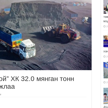
тө
мэ
2
ха
2
ой” ХК 32.0 мянган тонн
2
лжлаа
м
АЧ