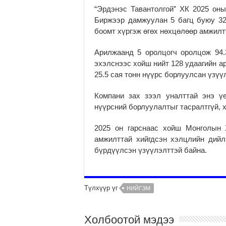
“Эрдэнэс Тавантолгой” ХК 2025 он
Биржээр дамжуулан 5 багц буюу 32
боомт хүргэж өгөх нөхцөлөөр амжил
Арилжаанд 5 оролцогч оролцож 94.
эхэлснээс хойш нийт 128 удаагийн а
25.5 сая тонн нүүрс борлуулсан үзүү
Компани зах зээл уналттай энэ ү
нүүрсний борлуулалтыг тасралтгүй, 
2025 он гарснаас хойш Монголын 
амжилттай хийгдсэн хэлцлийн дийл
бүрдүүлсэн үзүүлэлттэй байна.
Түлхүүр үг
НИЙГЭМ
Холбоотой мэдээ