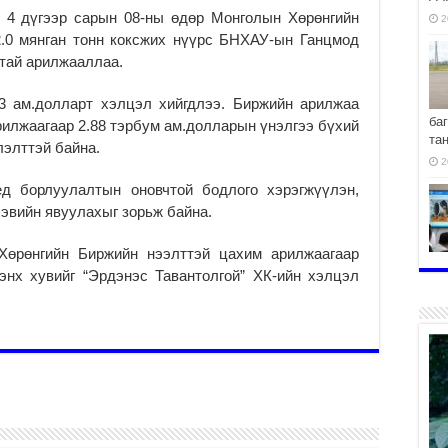
ы 4 дүгээр сарын 08-ны өдөр Монголын Хөрөнгийн
2
.0 мянган тонн коксжих нүүрс БНХАУ-ын Ганцмод
ттай арилжааллаа.
3 ам.долларт хэлцэл хийгдлээ. Биржийн арилжаа
ба
рилжаагаар 2.88 тэрбум ам.долларын үнэлгээ бүхий
та
лэлттэй байна.
2
ед борлуулалтын оновчтой бодлого хэрэгжүүлэн,
хэвийн явуулахыг зорьж байна.
Хөрөнгийн Биржийн нээлттэй цахим арилжаагаар
хо
энх хувийг “Эрдэнэс Тавантолгой” ХК-ийн хэлцэл
2
2