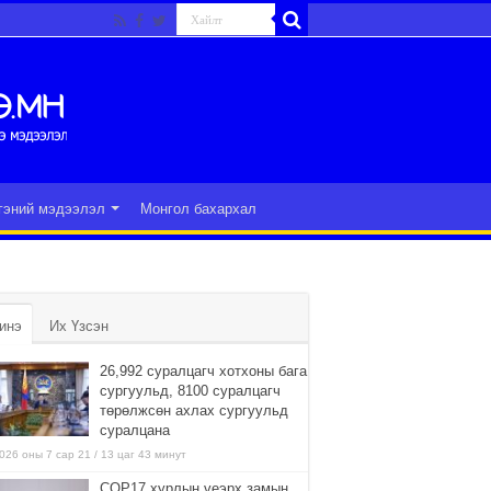
гэний мэдээлэл
Монгол бахархал
инэ
Их Үзсэн
26,992 суралцагч хотхоны бага
сургуульд, 8100 суралцагч
төрөлжсөн ахлах сургуульд
суралцана
026 оны 7 сар 21 / 13 цаг 43 минут
COP17 хурлын үеэрх замын