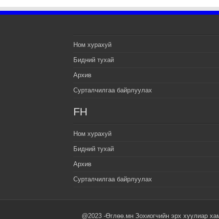
Ном хурахуй
Бидний тухай
Архив
Сурталчилгаа байрлуулах
FH
Ном хурахуй
Бидний тухай
Архив
Сурталчилгаа байрлуулах
@2023 -Өглөө.мн Зохиогчийн эрх хуулиар ха