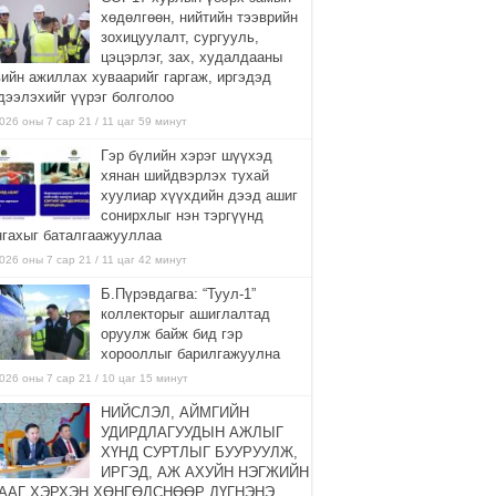
хөдөлгөөн, нийтийн тээврийн
зохицуулалт, сургууль,
цэцэрлэг, зах, худалдааны
вийн ажиллах хуваарийг гаргаж, иргэдэд
дээлэхийг үүрэг болголоо
026 оны 7 сар 21 / 11 цаг 59 минут
Гэр бүлийн хэрэг шүүхэд
хянан шийдвэрлэх тухай
хуулиар хүүхдийн дээд ашиг
сонирхлыг нэн тэргүүнд
нгахыг баталгаажууллаа
026 оны 7 сар 21 / 11 цаг 42 минут
Б.Пүрэвдагва: “Туул-1”
коллекторыг ашиглалтад
оруулж байж бид гэр
хорооллыг барилгажуулна
026 оны 7 сар 21 / 10 цаг 15 минут
НИЙСЛЭЛ, АЙМГИЙН
УДИРДЛАГУУДЫН АЖЛЫГ
ХҮНД СУРТЛЫГ БУУРУУЛЖ,
ИРГЭД, АЖ АХУЙН НЭГЖИЙН
ААГ ХЭРХЭН ХӨНГӨЛСНӨӨР ДҮГНЭНЭ