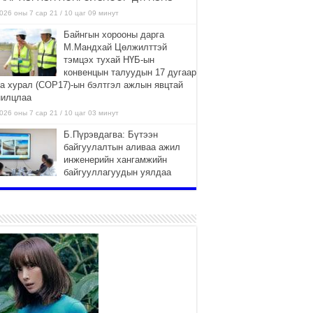
026 оны 7 сар 21 / 10 цаг 09 минут
Байнгын хорооны дарга
М.Мандхай Цөлжилттэй
тэмцэх тухай НҮБ-ын
конвенцын талуудын 17 дугаар
га хурал (СОР17)-ын бэлтгэл ажлын явцтай
нилцлаа
026 оны 7 сар 21 / 10 цаг 03 минут
Б.Пүрэвдагва: Бүтээн
байгуулалтын аливаа ажил
инженерийн хангамжийн
байгууллагуудын уялдаа
лбоогүйгээс саатах ёсгүй
026 оны 7 сар 20 / 17 цаг 21 минут
“Сэлбэ 20 минутын хот”
төслийн анхны 12 давхар
барилгын үндсэн карказ,
цутгалтын ажил дууслаа
026 оны 7 сар 20 / 17 цаг 17 минут
Мопед, скүүтер, тэдгээртэй
адилтгах үзүүлэлт бүхий