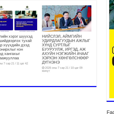
да
2
Тө
то
лийн хэрэг шүүхэд
НИЙСЛЭЛ, АЙМГИЙН
2
шийдвэрлэх тухай
УДИРДЛАГУУДЫН АЖЛЫГ
“Э
р хүүхдийн дээд
ХҮНД СУРТЛЫГ
хө
онирхлыг нэн
БУУРУУЛЖ, ИРГЭД, АЖ
нд хангахыг
АХУЙН НЭГЖИЙН АЧААГ
2
гаажууллаа
ХЭРХЭН ХӨНГӨЛСНӨӨР
“Ж
ДҮГНЭНЭ
ы 7 сар 21 / 11 цаг 42
2
2026 оны 7 сар 21 / 10 цаг 09
минут
Б.
за
за
2
Б.
чи
бо
Fa
2