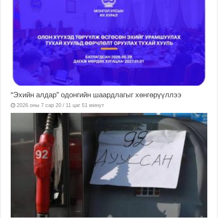
“Эхийн алдар” одонгийн шаардлагыг хөнгөрүүллээ
2026 оны 7 сар 20 / 11 цаг 51 минут