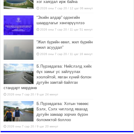
хог хаягдал ирж байна
2026 оны 7 сар 20 / 12 цаг 06 минут
“Эхийн алдар” одонгийн
шаардлагыг хөнгөрүүллээ
2026 оны 7 сар 20 / 11 цаг 51 минут
“Жил бүрийн өвөл, жил бүрийн
ижил асуудал”
2026 оны 7 сар 20 / 11 цаг 16 минут
Б.Пүрэвдагва: Нийслэлд хийх
бүх замыг ус зайлуулах
хоолойтой, явган хүний болон
дугуйн замтай байлгах
стандарт мөрдөнө
2026 оны 7 сар 20 / 9 цаг 24 минут
Б.Пүрэвдагва: Хотын төвөөс
Бэлх, Сэлх чиглэлд явахад
дугуйн замаар зорчих бүрэн
боломжтой боллоо
2026 оны 7 сар 20 / 9 цаг 20 минут