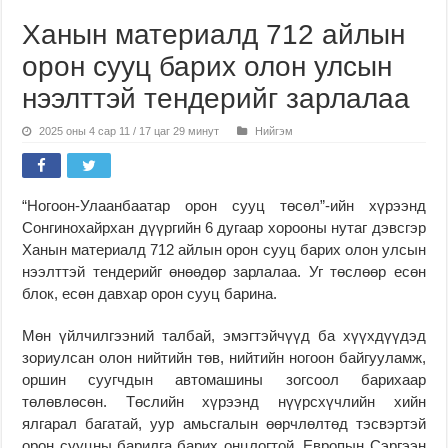
Ханын материалд 712 айлын
орон сууц барих олон улсын
нээлттэй тендерийг зарлалаа
2025 оны 4 сар 11 / 17 цаг 29 минут
Нийгэм
“Ногоон-Улаанбаатар орон сууц төсөл”-ийн хүрээнд
Сонгинохайрхан дүүргийн 6 дугаар хорооны нутаг дэвсгэр
Ханын материалд 712 айлын орон сууц барих олон улсын
нээлттэй тендерийг өнөөдөр зарлалаа. Уг төслөөр есөн
блок, есөн давхар орон сууц барина.
Мөн үйлчилгээний талбай, эмэгтэйчүүд ба хүүхдүүдэд
зориулсан олон нийтийн төв, нийтийн ногоон байгууламж,
оршин суугчдын автомашины зогсоол барихаар
төлөвлөсөн. Төслийн хүрээнд нүүрсхүчлийн хийн
ялгарал багатай, уур амьсгалын өөрчлөлтөд тэсвэртэй
орон сууцны барилга барих онцлогтой. Европын Сэргээн