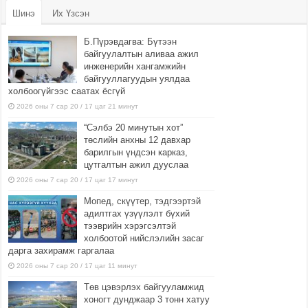
Шинэ
Их Үзсэн
Б.Пүрэвдагва: Бүтээн
байгуулалтын аливаа ажил
инженерийн хангамжийн
байгууллагуудын уялдаа
холбоогүйгээс саатах ёсгүй
2026 оны 7 сар 20 / 17 цаг 21 минут
“Сэлбэ 20 минутын хот”
төслийн анхны 12 давхар
барилгын үндсэн карказ,
цутгалтын ажил дууслаа
2026 оны 7 сар 20 / 17 цаг 17 минут
Мопед, скүүтер, тэдгээртэй
адилтгах үзүүлэлт бүхий
тээврийн хэрэгсэлтэй
холбоотой нийслэлийн засаг
дарга захирамж гаргалаа
2026 оны 7 сар 20 / 17 цаг 11 минут
Төв цэвэрлэх байгууламжид
хоногт дунджаар 3 тонн хатуу