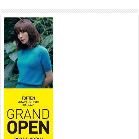
Хан-Уул дүүрэг, Чингисийн
өргөн чөлөөний ус зайлуулах
шугам хоолойн ажил 80
хувьтай үргэлжилж байна
2026 оны 7 сар 20 / 9 цаг 14 минут
Усархаг аадар бороо орж
байгаа тул аюулгүй байдлаа
хангаж, үер усны аюулаас
сэрэмжлэхийг нийслэлийн
Онцгой байдлын газраас анхааруулж байна
2026 оны 7 сар 20 / 9 цаг 09 минут
311 алба хаагч, 119 техник хэрэгсэлтэй ажиллаж
үер усны аюул, болзошгүй эрсдэлээс сэргийлж
байна
2026 оны 7 сар 20 / 9 цаг 05 минут
Аяллаа зөв төлөвлөхийг иргэдэд зөвлөж байна
2026 оны 7 сар 16 / 11 цаг 50 минут
Үер усны болзошгүй аюулаас сэргийлж,
холбогдох байгууллагууд өндөржүүлсэн бэлэн
байдалд ажиллаж байна
2026 оны 7 сар 15 / 13 цаг 06 минут