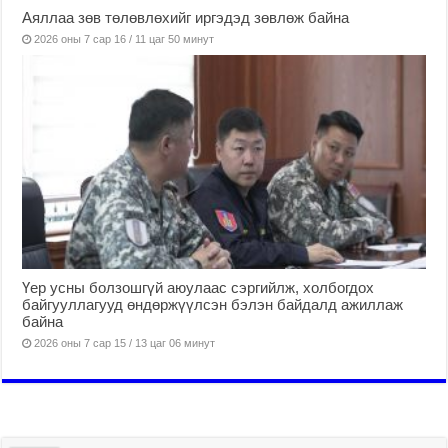
Аяллаа зөв төлөвлөхийг иргэдэд зөвлөж байна
2026 оны 7 сар 16 / 11 цаг 50 минут
Үер усны болзошгүй аюулаас сэргийлж, холбогдох
байгууллагууд өндөржүүлсэн бэлэн байдалд ажиллаж
байна
2026 оны 7 сар 15 / 13 цаг 06 минут