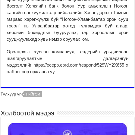
босголт Хөгжлийн банк болон Уур амьсгалын Ногоон
сангийн санхүүжилтээр нийслэлийн Засаг даргын Тамгын
газраас хэрэгжүүлж буй “Ногоон-Улаанбаатар орон сууц
төсөл” нь Улаанбаатар хотод тулгамдаж буй агаар,
хөрсний бохирдлыг бууруулах, гэр хорооллыг орон
сууцжуулахад хувь нэмэр оруулах юм.
Оролцохыг хүссэн компаниуд тендерийн урьдчилсан
шалгаруулалтын дэлгэрэнгүй
мэдээллийг
https://ecepp.ebrd.com/respond/529WY2X655
х
олбоосоор орж авна уу.
Түлхүүр үг
НИЙГЭМ
Холбоотой мэдээ