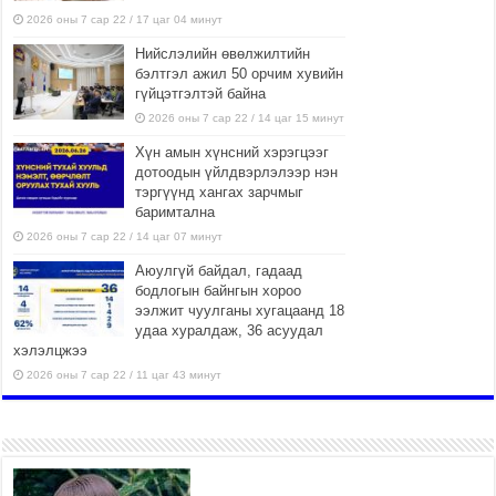
2026 оны 7 сар 22 / 17 цаг 04 минут
Нийслэлийн өвөлжилтийн
бэлтгэл ажил 50 орчим хувийн
гүйцэтгэлтэй байна
2026 оны 7 сар 22 / 14 цаг 15 минут
Хүн амын хүнсний хэрэгцээг
дотоодын үйлдвэрлэлээр нэн
тэргүүнд хангах зарчмыг
баримтална
2026 оны 7 сар 22 / 14 цаг 07 минут
Аюулгүй байдал, гадаад
бодлогын байнгын хороо
ээлжит чуулганы хугацаанд 18
удаа хуралдаж, 36 асуудал
хэлэлцжээ
2026 оны 7 сар 22 / 11 цаг 43 минут
“4 улирлын турш үйл
ажиллагаа явуулах
боломжтой-Хүүхэд хөгжүүлэх
төв” байгуулах төсөлд төр,
хувийн хэвшлийн түншлэлийн хүрээнд хамтран