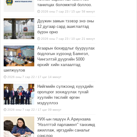
танилцах боломжтой боллоо.
2026 оны 7 сар 23 / 15 цаг 58 минут
Дүүжин замын тээвэр энэ оны
12 дугаар сард ашиглалтад
бүрэн орно
2026 оны 7 сар 23 / 10 цаг 21 минут
Агаарын бохирдлыг бууруулах
бодлогын хүрээнд Баянгол,
Чингэлтэй дүүргийн 5000
өрхийг хийн халаалтад
шилжүүлэв
2026 оны 7 сар 22 / 17 цаг 14 минут
Нийгмийн сүлжээнд хүүхдийн
оролцоог зохицуулах тухай
хуулийн төслийг өргөн
мэдүүллээ
2026 оны 7 сар 22 / 17 цаг 09 минут
УИХ-ын гишүүн А.Ариунзаяа
“Нээлттэй парламент” танхимд
ажиллаж, иргэдийн саналыг
сонслоо