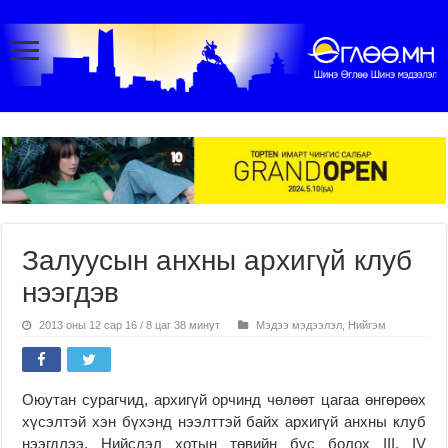
Залуусын анхны архигүй клуб
нээгдэв
2013 оны 12 сар 16 / 8 цаг 38 минут
Мэдээ мэдээлэл
,
Нийгэм
Оюутан сурагчид, архигүй орчинд чөлөөт цагаа өнгөрөөх
хүсэлтэй хэн бүхэнд нээлттэй байх архигүй анхны клуб
нээгдлээ. Нийслэл хотын төвийн бүс болох III, IV