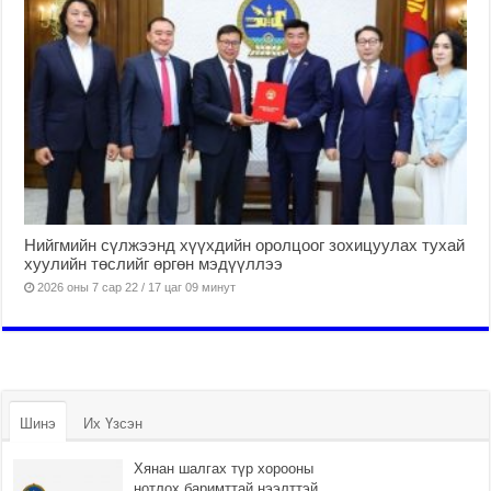
Нийгмийн сүлжээнд хүүхдийн оролцоог зохицуулах тухай
хуулийн төслийг өргөн мэдүүллээ
2026 оны 7 сар 22 / 17 цаг 09 минут
Шинэ
Их Үзсэн
Хянан шалгах түр хорооны
нотлох баримттай нээлттэй