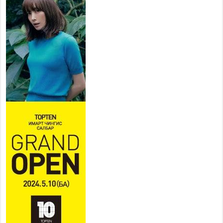
ажиллахыг урьж байна
2026 оны 7 сар 22 / 9 цаг 28 минут
Б.Пүрэвдагва: “Урт цагаан”-ыг
залуучууд чөлөөт цагаа
өнгөрүүлдэг, жуулчид зорьж
ирдэг цэг болгоно
2026 оны 7 сар 21 / 16 цаг 47 минут
Тусгай замын автобус /BRT/ төслийн удирдах
хорооны ээлжит хуралдаан боллоо
2026 оны 7 сар 21 / 16 цаг 43 минут
Ерөнхий сайд Н.Учрал БНХАУ-аас Монгол Улсад
суугаа Элчин сайд Шэнь Миньжюанийг хүлээн
авч уулзав
2026 оны 7 сар 21 / 16 цаг 39 минут
БҮГД НАЙРАМДАХ ТАЖИКИСТАН УЛСТАЙ
ЭДИЙН ЗАСГИЙН ХАМТЫН АЖИЛЛАГААГ
ӨРГӨЖҮҮЛНЭ
2026 оны 7 сар 21 / 16 цаг 34 минут
26,992 суралцагч хотхоны бага сургуульд, 8100
суралцагч төрөлжсөн ахлах сургуульд