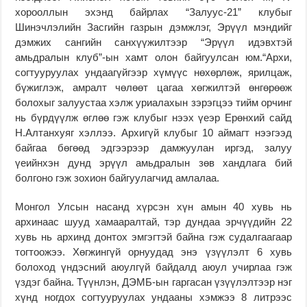
хорооллын эхэнд байрлах “Залуус-21” клубыг
Шинэчлэлийн Засгийн газрын дэмжлэг, Эрүүл мэндийг
дэмжих сангийн санхүүжилтээр “Эрүүл идэвхтэй
амьдралын клуб”-ын хамт олон байгуулсан юм.“Архи,
согтууруулах ундаагүйгээр хүмүүс нөхөрлөж, ярилцаж,
бүжиглэж, амралт чөлөөт цагаа хөгжилтэй өнгөрөөж
болохыг залуустаа хэлж уриалахын зэрэгцээ тийм орчинг
нь бүрдүүлж өглөө гэж клубыг нээх үеэр Ерөнхий сайд
Н.Алтанхуяг хэллээ. Архигүй клубыг 10 аймагт нээгээд
байгаа бөгөөд эдгээрээр дамжуулан иргэд, залуу
үеийнхэн дунд эрүүл амьдралын зөв хандлага бий
болгоно гэж зохион байгуулагчид амлалаа.
Монгол Улсын насанд хүрсэн хүн амын 40 хувь нь
архинаас шууд хамааралтай, тэр дундаа эрчүүдийн 22
хувь нь архинд донтох эмгэгтэй байна гэж судалгаагаар
тогтоожээ. Хөгжингүй орнуудад энэ үзүүлэлт 6 хувь
болоход үндэсний аюулгүй байдалд аюул учирлаа гэж
үздэг байна. Түүнлэн, ДЭМБ-ын гаргасан үзүүлэлтээр нэг
хүнд ногдох согтууруулах ундааны хэмжээ 8 литрээс