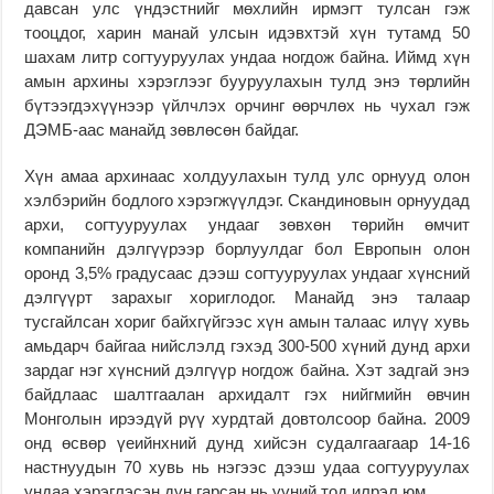
давсан улс үндэстнийг мөхлийн ирмэгт тулсан гэж
тооцдог, харин манай улсын идэвхтэй хүн тутамд 50
шахам литр согтууруулах ундаа ногдож байна. Иймд хүн
амын архины хэрэглээг бууруулахын тулд энэ төрлийн
бүтээгдэхүүнээр үйлчлэх орчинг өөрчлөх нь чухал гэж
ДЭМБ-аас манайд зөвлөсөн байдаг.
Хүн амаа архинаас холдуулахын тулд улс орнууд олон
хэлбэрийн бодлого хэрэгжүүлдэг. Скандиновын орнуудад
архи, согтууруулах ундааг зөвхөн төрийн өмчит
компанийн дэлгүүрээр борлуулдаг бол Европын олон
оронд 3,5% градусаас дээш согтууруулах ундааг хүнсний
дэлгүүрт зарахыг хориглодог. Манайд энэ талаар
тусгайлсан хориг байхгүйгээс хүн амын талаас илүү хувь
амьдарч байгаа нийслэлд гэхэд 300-500 хүний дунд архи
зардаг нэг хүнсний дэлгүүр ногдож байна. Хэт задгай энэ
байдлаас шалтгаалан архидалт гэх нийгмийн өвчин
Монголын ирээдүй рүү хурдтай довтолсоор байна. 2009
онд өсвөр үеийнхний дунд хийсэн судалгаагаар 14-16
настнуудын 70 хувь нь нэгээс дээш удаа согтууруулах
ундаа хэрэглэсэн дүн гарсан нь үүний тод илрэл юм.