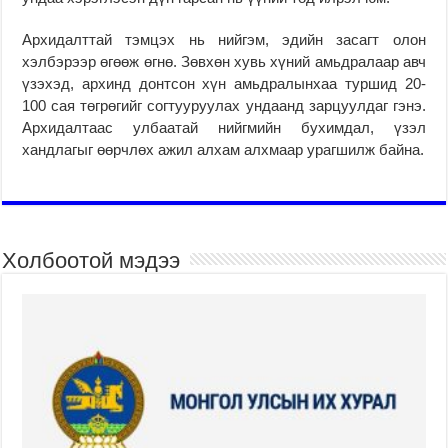
Архидалттай тэмцэх нь нийгэм, эдийн засагт олон
хэлбэрээр өгөөж өгнө. Зөвхөн хувь хүний амьдралаар авч
үзэхэд, архинд донтсон хүн амьдралынхаа туршид 20-
100 сая төгрөгийг согтууруулах ундаанд зарцуулдаг гэнэ.
Архидалтаас улбаатай нийгмийн бухимдал, үзэл
хандлагыг өөрчлөх ажил алхам алхмаар урагшилж байна.
Холбоотой мэдээ