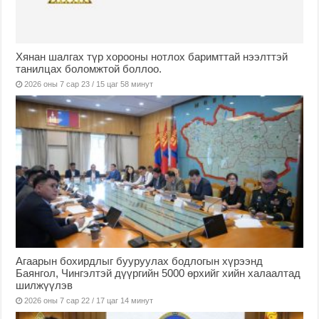
Хянан шалгах түр хорооны нотлох баримттай нээлттэй
танилцах боломжтой боллоо.
2026 оны 7 сар 23 / 15 цаг 58 минут
Агаарын бохирдлыг бууруулах бодлогын хүрээнд
Баянгол, Чингэлтэй дүүргийн 5000 өрхийг хийн халаалтад
шилжүүлэв
2026 оны 7 сар 22 / 17 цаг 14 минут