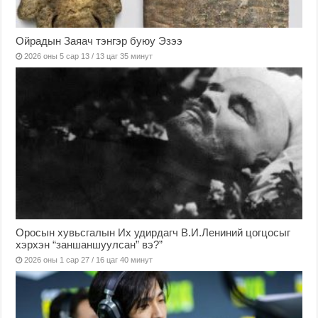
Ойрадын Заяач тэнгэр буюу Эзээ
2026 оны 5 сар 13 / 13 цаг 35 минут
Оросын хувьсгалын Их удирдагч В.И.Лениний цогцосыг
хэрхэн “заншаншуулсан” вэ?”
2026 оны 1 сар 27 / 16 цаг 40 минут