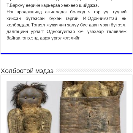
Т.Бархүү өөрийн карьераа хөөхөөр шийджээ.
Нэг продакшинд ажилладаг болоод ч тэр үү, түүний
хийсэн бүтээсэн бүхэн гэргий И.Одончимэгтэй нь
холбогддог. Тэгвэл жүжигчин залуу бие даан уран бүтээл,
дэлгэцийн урлагт Одноогүйгээр хүч үзэхээр төлөвлөж
байгаа гэнэ.
энд дарж үргэлжлэлийг
Холбоотой мэдээ