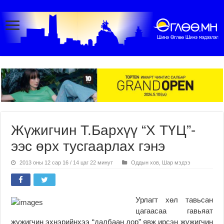
Жүжигчин Т.Бархүү “Х ТҮЦ”-
ээс өрх тусгаарлах гэнэ
2013 оны 12 сар 16 / 14 цаг 22 минут
Оддын хов
,
Шар мэдээ
Урлагт хөл тавьсан
цагаасаа гавьяат
жүжигчин эхнэрийнхээ “далбаан дор” явж ирсэн жүжигчин