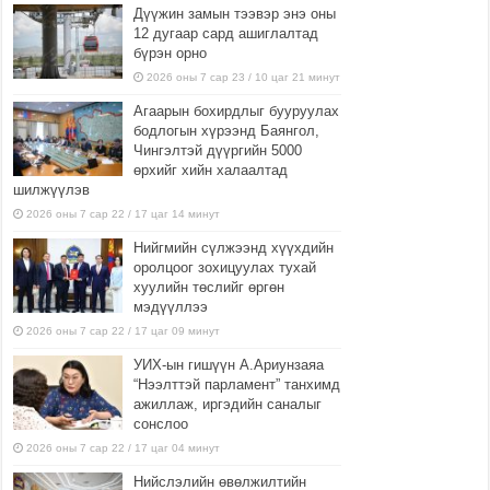
Дүүжин замын тээвэр энэ оны
12 дугаар сард ашиглалтад
бүрэн орно
2026 оны 7 сар 23 / 10 цаг 21 минут
Агаарын бохирдлыг бууруулах
бодлогын хүрээнд Баянгол,
Чингэлтэй дүүргийн 5000
өрхийг хийн халаалтад
шилжүүлэв
2026 оны 7 сар 22 / 17 цаг 14 минут
Нийгмийн сүлжээнд хүүхдийн
оролцоог зохицуулах тухай
хуулийн төслийг өргөн
мэдүүллээ
2026 оны 7 сар 22 / 17 цаг 09 минут
УИХ-ын гишүүн А.Ариунзаяа
“Нээлттэй парламент” танхимд
ажиллаж, иргэдийн саналыг
сонслоо
2026 оны 7 сар 22 / 17 цаг 04 минут
Нийслэлийн өвөлжилтийн