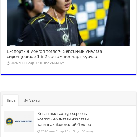
Е-спортын монгол тоглогч Senzu-ийн үнэлгээ
ойролцоогоор 1.5-2 сая ам.долларт хүрчээ
2026 оны 1 сар 9 / 10 цаг 24 минут
Шинэ
Их Үзсэн
Хянан шалгах түр хорооны
нотлох баримттай нээлттэй
танилцах боломжтой боллоо.
2026 оны 7 сар 23 / 15 цаг 58 минут