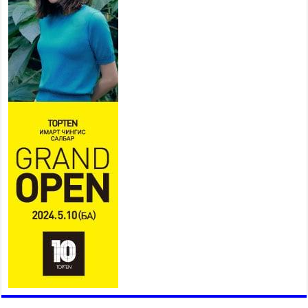
Б.Пүрэвдагва: “Урт цагаан”-ыг
залуучууд чөлөөт цагаа
өнгөрүүлдэг, жуулчид зорьж
ирдэг цэг болгоно
2026 оны 7 сар 21 / 16 цаг 47 минут
Тусгай замын автобус /BRT/ төслийн удирдах
хорооны ээлжит хуралдаан боллоо
2026 оны 7 сар 21 / 16 цаг 43 минут
Ерөнхий сайд Н.Учрал БНХАУ-аас Монгол Улсад
суугаа Элчин сайд Шэнь Миньжюанийг хүлээн
авч уулзав
2026 оны 7 сар 21 / 16 цаг 39 минут
БҮГД НАЙРАМДАХ ТАЖИКИСТАН УЛСТАЙ
ЭДИЙН ЗАСГИЙН ХАМТЫН АЖИЛЛАГААГ
ӨРГӨЖҮҮЛНЭ
2026 оны 7 сар 21 / 16 цаг 34 минут
26,992 суралцагч хотхоны бага сургуульд, 8100
суралцагч төрөлжсөн ахлах сургуульд
суралцана
2026 оны 7 сар 21 / 13 цаг 43 минут