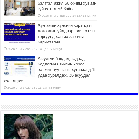
бэлтгэл ажил 50 орчим хувийн
гүйцэтгэлтэй байна
2026 оны 7 сар 22 / 14 цаг 15 минут
Хүн амын хүнсний хэрэгцээг
дотоодын үйлдвэрлэлээр нэн
тэргүүнд хангах зарчмыг
баримтална
2026 оны 7 сар 22 / 14 цаг 07 минут
Аюулгүй байдал, гадаад
бодлогын байнгын хороо
ээлжит чуулганы хугацаанд 18
удаа хуралдаж, 36 асуудал
хэлэлцжээ
2026 оны 7 сар 22 / 11 цаг 43 минут
“4 улирлын турш үйл
ажиллагаа явуулах
боломжтой-Хүүхэд хөгжүүлэх
төв” байгуулах төсөлд төр,
хувийн хэвшлийн түншлэлийн хүрээнд хамтран
ажиллахыг урьж байна
2026 оны 7 сар 22 / 9 цаг 28 минут