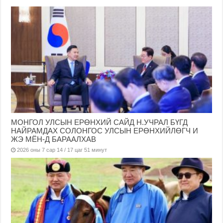
МОНГОЛ УЛСЫН ЕРӨНХИЙ САЙД Н.УЧРАЛ БҮГД
НАЙРАМДАХ СОЛОНГОС УЛСЫН ЕРӨНХИЙЛӨГЧ И
ЖЭ МЁН-Д БАРААЛХАВ
2026 оны 7 сар 14 / 17 цаг 51 минут