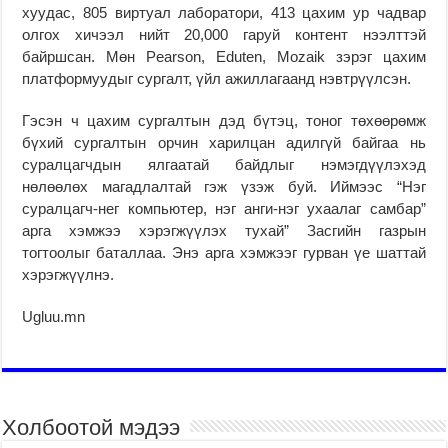
хуудас, 805 виртуал лаборатори, 413 цахим ур чадвар
олгох хичээл нийт 20,000 гаруй контент нээлттэй
байршсан. Мөн Pearson, Eduten, Mozaik зэрэг цахим
платформуудыг сургалт, үйл ажиллагаанд нэвтрүүлсэн.
Гэсэн ч цахим сургалтын дэд бүтэц, тоног төхөөрөмж
бүхий сургалтын орчин харилцан адилгүй байгаа нь
суралцагчдын ялгаатай байдлыг нэмэгдүүлэхэд
нөлөөлөх магадлалтай гэж үзэж буй. Иймээс “Нэг
суралцагч-нег компьютер, нэг анги-нэг ухаалаг самбар”
арга хэмжээ хэрэгжүүлэх тухай” Засгийн газрын
тогтоолыг баталлаа. Энэ арга хэмжээг гурван үе шаттай
хэрэгжүүлнэ.
Ugluu.mn
Холбоотой мэдээ