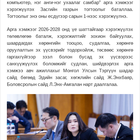
компьютер, нэг анги-нэг ухаалаг самбар” арга хэмжээг
хэрэгжүүлэх Засгийн газрын тогтоолыг баталлаа.
Тогтоолыг энэ оны есдүгээр сарын 1-нээс хэрэгжүүлнэ.
Арга хэмжээг 2026-2028 онд үе шаттайгаар хэрэгжүүлэх
төлөвлөгөө баталж, хэрэгжилтийг зохион байгуулах,
шаардагдах хөрөнгийн тооцоо, судалгаа, хөрөнгө
оруулалтын эх үүсвэрийг тодорхойлж, төсвөөс хөрөнгө
гаргахгүйгээр зээл болон бусад эх үүсвэрээс
санхүүжүүлэх боломжийг судлан, шийдвэрлэх арга
хэмжээ авч ажиллахыг Монгол Улсын Тэргүүн шадар
сайд бөгөөд Эдийн засаг, хөгжлийн сайд Ж.Энхбаяр,
Боловсролын сайд Л.Энх-Амгалан нарт даалгалаа.