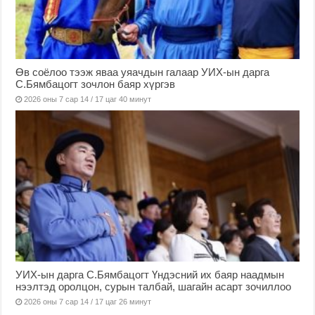
Өв соёлоо тээж яваа уяачдын галаар УИХ-ын дарга
С.Бямбацогт зочлон баяр хүргэв
2026 оны 7 сар 14 / 17 цаг 40 минут
УИХ-ын дарга С.Бямбацогт Үндэсний их баяр наадмын
нээлтэд оролцон, сурын талбай, шагайн асарт зочиллоо
2026 оны 7 сар 14 / 17 цаг 26 минут