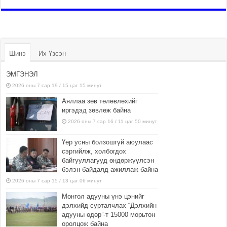
Шинэ
Их Үзсэн
ЭМГЭНЭЛ
2026 оны 7 сар 19 / 15 цаг 15 минут
Аяллаа зөв төлөвлөхийг
иргэдэд зөвлөж байна
2026 оны 7 сар 16 / 11 цаг 50 минут
Үер усны болзошгүй аюулаас
сэргийлж, холбогдох
байгууллагууд өндөржүүлсэн
бэлэн байдалд ажиллаж байна
2026 оны 7 сар 15 / 13 цаг 06 минут
Монгол адууны үнэ цэнийг
дэлхийд сурталчлах “Дэлхийн
адууны өдөр”-т 15000 морьтон
оролцож байна