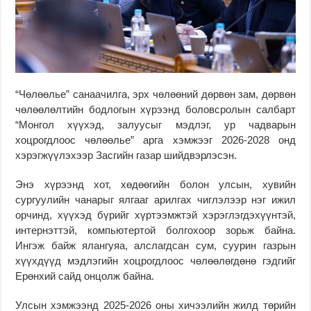
“Чөлөөлье” санаачилга, эрх чөлөөний дөрвөн зам, дөрвөн
чөлөөлөлтийн бодлогын хүрээнд боловсролын салбарт
“Монгол хүүхэд, залуусыг мэдлэг, ур чадварын
хоцрогдлоос чөлөөлье” арга хэмжээг 2026-2028 онд
хэрэгжүүлэхээр Засгийн газар шийдвэрлэсэн.
Энэ хүрээнд хот, хөдөөгийн болон улсын, хувийн
сургуулийн чанарыг ялгааг арилгах чиглэлээр нэг ижил
орчинд, хүүхэд бүрийг хүртээмжтэй хэрэглэгдэхүүнтэй,
интернэттэй, компьютертой болгохоор зорьж байна.
Ингэж байж ялангуяа, алслагдсан сум, суурин газрын
хүүхдүүд мэдлэгийн хоцрогдлоос чөлөөлөгдөнө гэдгийг
Ерөнхий сайд онцолж байна.
Улсын хэмжээнд 2025-2026 оны хичээлийн жилд төрийн