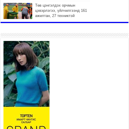
Төв цэнгэлдэх орчмын
цэвэрлэгээ, үйлчилгээнд 161
ажилтан, 27 техниктэй
ажиллаж байна
2026 оны 7 сар 15 / 11 цаг 22 минут
Наадмын амралтын өдрүүдэд
нийслэлийн эрүүл мэндийн
байгууллагууд дараах
хуваарийн дагуу ажиллана
2026 оны 7 сар 15 / 11 цаг 18 минут
Үндэсний их баяр наадам эхэллээ
2026 оны 7 сар 15 / 11 цаг 14 минут
Үер усны аюулаас сэргийлж, нийслэлийн Онцгой
байдлын газрын 162 алба хаагч үүрэг гүйцэтгэж
байна
2026 оны 7 сар 15 / 11 цаг 07 минут
Үндэсний их сурын харваанд 850 харваач цэц
мэргэнээ сорьж байна
2026 оны 7 сар 15 / 11 цаг 03 минут
Төв цэнгэлдэхийн эргэн тойронд