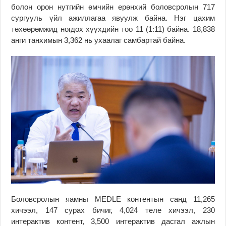
болон орон нутгийн өмчийн ерөнхий боловсролын 717
сургууль үйл ажиллагаа явуулж байна. Нэг цахим
төхөөрөмжид ногдох хүүхдийн тоо 11 (1:11) байна. 18,838
анги танхимын 3,362 нь ухаалаг самбартай байна.
Боловсролын яамны MEDLE контентын санд 11,265
хичээл, 147 сурах бичиг, 4,024 теле хичээл, 230
интерактив контент, 3,500 интерактив дасгал ажлын