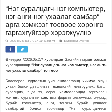
“Нэг суралцагч-нэг компьютер,
нэг анги-нэг ухаалаг самбар“
арга хэмжээг төсвөөс хөрөнгө
гаргахгүйгээр хэрэгжүүлнэ
2026 оны 5 сар 27 / 17 цаг 41 минут
Боловсрол
,
Улс төр
Өнөөдөр /2026.05.27/ хуралдсан Засгийн газрын ээлжит
хуралдаанаар
“Нэг суралцагч-нэг компьютер, нэг анги-
нэг ухаалаг самбар” тогтлоо
Боловсрол, сургалтын үйл ажиллагаанд хиймэл оюун
ухаан болон дэвшилтэт технологийг нэвтрүүлэх, багш,
суралцагч, эцэг эх, асран хамгаалагчдад зориулсан
контент, сургалтын сан, платформыг хөгжүүлэх, хүүхэд
бүрийг компьютер, анги, танхим бүрийг ухаалаг
самбартай болгох зорилгоор “Нэг суралцагч-нэг