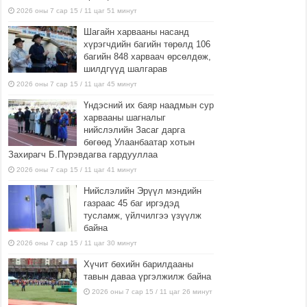
2026 оны 7 сар 15 / 11 цаг 51 минут
Шагайн харвааны насанд
хүрэгчдийн багийн төрөлд 106
багийн 848 харваач өрсөлдөж,
шилдгүүд шалгарав
2026 оны 7 сар 15 / 11 цаг 45 минут
Үндэсний их баяр наадмын сур
харвааны шагналыг
нийслэлийн Засаг дарга
бөгөөд Улаанбаатар хотын
Захирагч Б.Пүрэвдагва гардууллаа
2026 оны 7 сар 15 / 11 цаг 41 минут
Нийслэлийн Эрүүл мэндийн
газраас 45 баг иргэдэд
тусламж, үйлчилгээ үзүүлж
байна
2026 оны 7 сар 15 / 11 цаг 30 минут
Хүчит бөхийн барилдааны
тавын даваа үргэлжилж байна
2026 оны 7 сар 15 / 11 цаг 26 минут