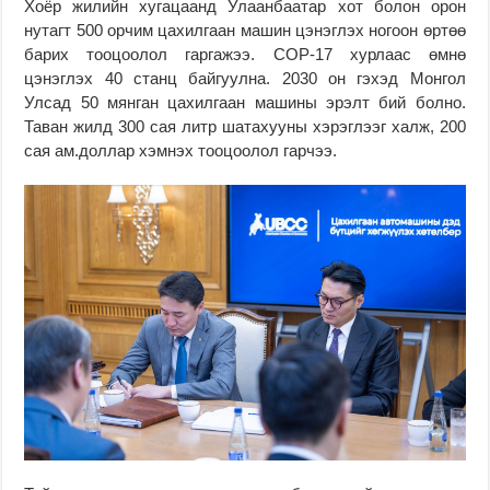
Хоёр жилийн хугацаанд Улаанбаатар хот болон орон
нутагт 500 орчим цахилгаан машин цэнэглэх ногоон өртөө
барих тооцоолол гаргажээ. COP-17 хурлаас өмнө
цэнэглэх 40 станц байгуулна. 2030 он гэхэд Монгол
Улсад 50 мянган цахилгаан машины эрэлт бий болно.
Таван жилд 300 сая литр шатахууны хэрэглээг халж, 200
сая ам.доллар хэмнэх тооцоолол гарчээ.