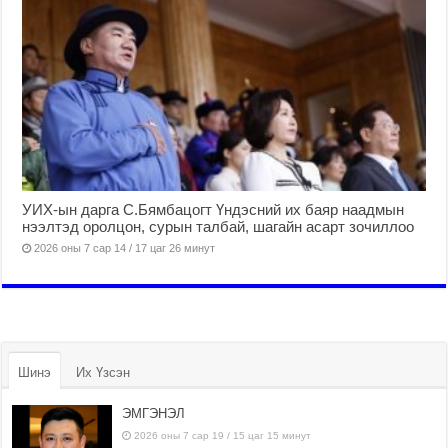
УИХ-ын дарга С.Бямбацогт Үндэсний их баяр наадмын
нээлтэд оролцон, сурын талбай, шагайн асарт зочиллоо
2026 оны 7 сар 14 / 17 цаг 26 минут
Шинэ
Их Үзсэн
ЭМГЭНЭЛ
2026 оны 7 сар 19 / 15 цаг 15 минут