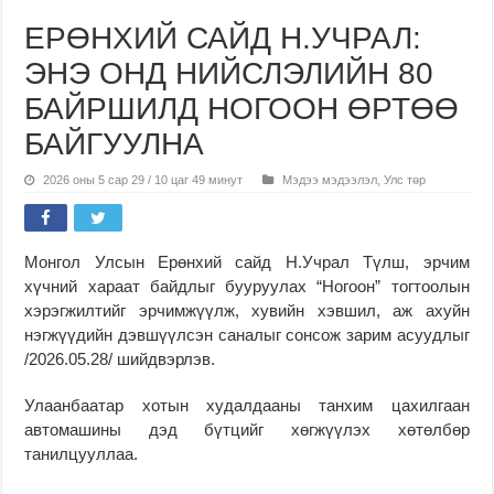
ЕРӨНХИЙ САЙД Н.УЧРАЛ:
ЭНЭ ОНД НИЙСЛЭЛИЙН 80
БАЙРШИЛД НОГООН ӨРТӨӨ
БАЙГУУЛНА
2026 оны 5 сар 29 / 10 цаг 49 минут
Мэдээ мэдээлэл
,
Улс төр
Монгол Улсын Ерөнхий сайд Н.Учрал Түлш, эрчим
хүчний хараат байдлыг бууруулах “Ногоон” тогтоолын
хэрэгжилтийг эрчимжүүлж, хувийн хэвшил, аж ахуйн
нэгжүүдийн дэвшүүлсэн саналыг сонсож зарим асуудлыг
/2026.05.28/ шийдвэрлэв.
Улаанбаатар хотын худалдааны танхим цахилгаан
автомашины дэд бүтцийг хөгжүүлэх хөтөлбөр
танилцууллаа.