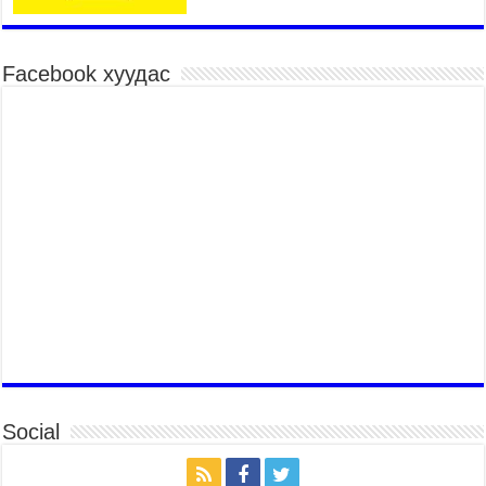
барилдаан эхэллээ
2026 оны 7 сар 15 / 10 цаг 46 минут
Үндэсний хувцасны өдрийг тохиолдуулан
Facebook хуудас
“Дээлтэй монгол наадам” боллоо
2026 оны 7 сар 15 / 10 цаг 41 минут
МОНГОЛ УЛСЫН ЕРӨНХИЙ САЙД Н.УЧРАЛ
БАЯР НААДМЫН НЭЭЛТЭД ОРОЛЦОЖ,
НААДАМЧИН ОЛОНД МЭНДЧИЛГЭЭ
ДЭВШҮҮЛЭВ
2026 оны 7 сар 14 / 17 цаг 56 минут
МОНГОЛ УЛСЫН ЕРӨНХИЙ САЙД Н.УЧРАЛ
БҮГД НАЙРАМДАХ СОЛОНГОС УЛСЫН
ЕРӨНХИЙЛӨГЧ И ЖЭ МЁН-Д БАРААЛХАВ
2026 оны 7 сар 14 / 17 цаг 51 минут
ТӨРИЙН ДАЛБААНЫ ӨДӨРТ ЗОРИУЛСАН
ЦЭРГИЙН ЁСЛОЛЫН ЖАГСААЛ БОЛЛОО
2026 оны 7 сар 14 / 17 цаг 47 минут
Social
Өв соёлоо тээж яваа уяачдын галаар УИХ-ын
дарга С.Бямбацогт зочлон баяр хүргэв
2026 оны 7 сар 14 / 17 цаг 40 минут