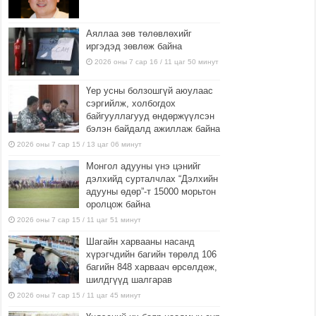
Аяллаа зөв төлөвлөхийг
иргэдэд зөвлөж байна
2026 оны 7 сар 16 / 11 цаг 50 минут
Үер усны болзошгүй аюулаас
сэргийлж, холбогдох
байгууллагууд өндөржүүлсэн
бэлэн байдалд ажиллаж байна
2026 оны 7 сар 15 / 13 цаг 06 минут
Монгол адууны үнэ цэнийг
дэлхийд сурталчлах “Дэлхийн
адууны өдөр”-т 15000 морьтон
оролцож байна
2026 оны 7 сар 15 / 11 цаг 51 минут
Шагайн харвааны насанд
хүрэгчдийн багийн төрөлд 106
багийн 848 харваач өрсөлдөж,
шилдгүүд шалгарав
2026 оны 7 сар 15 / 11 цаг 45 минут