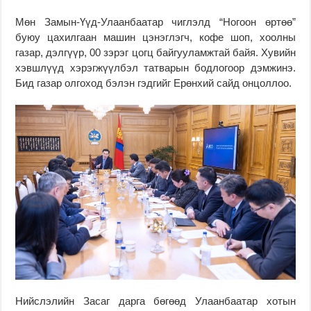
Мөн Замын-Үүд-Улаанбаатар чиглэлд “Ногоон өртөө”
буюу цахилгаан машин цэнэглэгч, кофе шоп, хоолны
газар, дэлгүүр, 00 зэрэг цогц байгууламжтай байя. Хувийн
хэвшлүүд хэрэгжүүлбэл татварын бодлогоор дэмжинэ.
Бид газар олгоход бэлэн гэдгийг Ерөнхий сайд онцоллоо.
Нийслэлийн Засаг дарга бөгөөд Улаанбаатар хотын