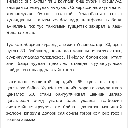
Тиймээс энэ ажлыг ганц компани биш хувийн хэвшлүүд
хамтран хэрэгжүүлэх нь чухал. Сонирхсон аж ахуйн нэгж,
компаниудад бүрэн нээлттэй. Улаанбаатар хотын
худалдааны танхим холбох гүүр, платформ нь болж
ажиллана гэж тус танхимын гүйцэтгэх захирал Б.Хаш-
Эрдэнэ хэлэв.
Тус хөтөлбөрийн хүрээнд энэ жил Улаанбаатарт 80, орон
нутагт 30 байршилд цахилгаан машины цэнэглэх станц
суурилуулахаар төлөвлөжээ. Нийслэл болон орон нутагт
аль байршлуудад цэнэглэх станцаа суурилуулахаа
шийдвэрлэх шаардлагатайг хэллээ.
Цахилгаан машинтай иргэдийн 95 хувь нь гэртээ
цэнэглэж байна. Хувийн хэвшлийн хөрөнгө оруулалтаар
цэнэглэх 500 станц байгуулчихвал шөнийн цагаар
цэнэглэхэд хямд үнэтэй байх ухаалаг төлбөрийн
системийг нэвтрүүлэх юм байна. Цахилгаан машинтай
жолооч нэг жилд долоон сая орчим төгрөг хэмнэнэ гэсэн
тооцоо хийжээ.