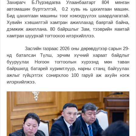
Захирагч Б.Пүрэвдагва Улаанбаатарт 804 мянган
автомашин бүртгэлтэй, 0.2 хувь нь цахилгаан машин.
Бид цахилгаан машины тоог нэмэгдүүлэх шаардлагатай.
Хувийн хэвшилтэй хамтран ажиллахад баяртай байна,
дэмжиж ажиллана. 80 байршлыг Зам, тээврийн яамтай
хамтран шуурхай тогтоохоо илэрхийллээ.
Засгийн газраас 2026 оны дөрөвдүгээр сарын 29-
нд баталсан Түлш, эрчим хүчний хараат байдлыг
бууруулах Ногоон тогтоолын хүрээнд мөн таван
байршилд батарей хуримтлуур, нарны станц байгуулах
ажлыг гүйцэтгэх сонирхлоо 100 гаруй аж ахуйн нэгж
илэрхийлжээ.