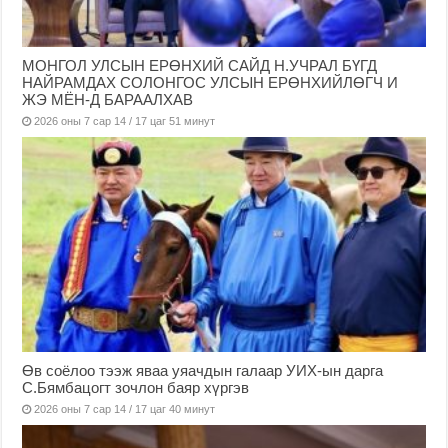
МОНГОЛ УЛСЫН ЕРӨНХИЙ САЙД Н.УЧРАЛ БҮГД
НАЙРАМДАХ СОЛОНГОС УЛСЫН ЕРӨНХИЙЛӨГЧ И
ЖЭ МЁН-Д БАРААЛХАВ
2026 оны 7 сар 14 / 17 цаг 51 минут
Өв соёлоо тээж яваа уяачдын галаар УИХ-ын дарга
С.Бямбацогт зочлон баяр хүргэв
2026 оны 7 сар 14 / 17 цаг 40 минут