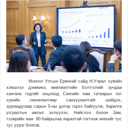
Монгол Улсын Ерөнхий сайд Н.Учрал хувийн
хэвшлээ дэмжинэ, өвөлжилтийн бэлтгэлийг зундаа
хангана гэдгийг онцлоод Сангийн яам татварын нэг
хувийн хөнгөлөлтөөр санхүүжилтийг шийдэх,
зургаадугаар сарын 5-ны дотор гэрээ байгуулж, барилга
угсралтын ажлыг эхлүүлэх, Нийслэл болон Зам,
тээврийн яам 80 байршлаа яаралтай тогтоож өгөхийг тус
тус үүрэг болгов.