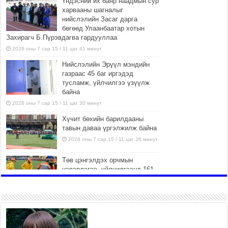
Үндэсний их баяр наадмын сур
харвааны шагналыг
нийслэлийн Засаг дарга
бөгөөд Улаанбаатар хотын
Захирагч Б.Пүрэвдагва гардууллаа
2026 оны 7 сар 15 / 11 цаг 41 минут
Нийслэлийн Эрүүл мэндийн
газраас 45 баг иргэдэд
тусламж, үйлчилгээ үзүүлж
байна
2026 оны 7 сар 15 / 11 цаг 30 минут
Хүчит бөхийн барилдааны
тавын даваа үргэлжилж байна
2026 оны 7 сар 15 / 11 цаг 26 минут
Төв цэнгэлдэх орчмын
цэвэрлэгээ, үйлчилгээнд 161
ажилтан, 27 техниктэй
ажиллаж байна
2026 оны 7 сар 15 / 11 цаг 22 минут
Наадмын амралтын өдрүүдэд
нийслэлийн эрүүл мэндийн