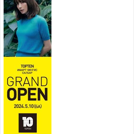
байгууллагууд дараах
хуваарийн дагуу ажиллана
2026 оны 7 сар 15 / 11 цаг 18 минут
Үндэсний их баяр наадам эхэллээ
2026 оны 7 сар 15 / 11 цаг 14 минут
Үер усны аюулаас сэргийлж, нийслэлийн Онцгой
байдлын газрын 162 алба хаагч үүрэг гүйцэтгэж
байна
2026 оны 7 сар 15 / 11 цаг 07 минут
Үндэсний их сурын харваанд 850 харваач цэц
мэргэнээ сорьж байна
2026 оны 7 сар 15 / 11 цаг 03 минут
Төв цэнгэлдэхийн эргэн тойронд
2026 оны 7 сар 15 / 10 цаг 58 минут
Үндэсний их баяр наадмын шагайн харваа
насанд хүрэгчдийн багийн харваагаар
үргэлжилж байна
2026 оны 7 сар 15 / 10 цаг 52 минут
Үндэсний их баяр наадмын хүчит бөхийн