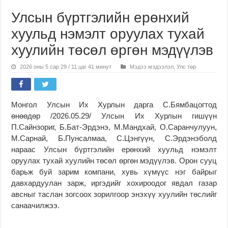
Улсын бүртгэлийн ерөнхий
хуульд нэмэлт оруулах тухай
хуулийн төсөл өргөн мэдүүлэв
2026 оны 5 сар 29 / 11 цаг 41 минут
Мэдээ мэдээлэл
,
Улс төр
Монгол Улсын Их Хурлын дарга С.Бямбацогтод
өнөөдөр /2026.05.29/ Улсын Их Хурлын гишүүн
П.Сайнзориг, Б.Бат-Эрдэнэ, М.Мандхай, О.Саранчулуун,
М.Сарнай, Б.Пунсалмаа, С.Цэнгүүн, С.Эрдэнэболд
нараас Улсын бүртгэлийн ерөнхий хуульд нэмэлт
оруулах тухай хуулийн төсөл өргөн мэдүүлэв. Орон сууц
барьж буй зарим компани, хувь хүмүүс нэг байрыг
давхардуулан зарж, иргэдийг хохироодог явдал газар
авсныг таслан зогсоох зорилгоор энэхүү хуулийн төслийг
санаачилжээ.