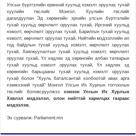
Улсын бүртгэлийн ерөнхий хуульд нэмэлт оруулах тухай
хуулийн төслийг Монгол. Хуулийн төслийг
дагалдуулан Эд хөрөнгийн эрхийн улсын бүртгэлийн
тухай хуульд өөрчлөлт оруулах тухай, Иргэний хуульд
нэмэлт, өөрчлөлт оруулах тухай, Барилгын тухай хуульд
нэмэлт, өөрчлөлт оруулах тухай, Нийтийн мэдээллийн ил
тод байдлын тухай хуульд нэмэлт, өөрчлөлт оруулах
тухай, Хаягжуулалтын тухай хуульд нэмэлт, өөрчлөлт
оруулах тухай, Үл хөдлөх эд хөрөнгийн албан татварын
тухай хуульд нэмэлт оруулах тухай, Үл хөдлөх эд
хөрөнгийн барьцааны тухай хуульд нэмэлт оруулах
тухай болон “Хууль баталсантай холбоотой авах арга
хэмжээний тухай” Монгол Улсын Их Хурлын тогтоолын
төслийг боловсруулжээ
хэмээн Улсын Их Хурлын
Хэвлэл мэдээлэл, олон нийттэй харилцах газраас
мэдээлэв.
Эх сурвалж: Parliament.mn