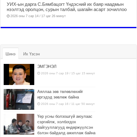
УИХ-ын дарга С.Бямбацогт Үндэсний их баяр наадмын
нээлтэд оролцон, сурын талбай, шагайн асарт зочиллоо
2026 оны 7 сар 14 / 17 цаг 26 минут
Шинэ
Их Үзсэн
ЭМГЭНЭЛ
2026 оны 7 сар 19 / 15 цаг 15 минут
Аяллаа зөв төлөвлөхийг
иргэдэд зөвлөж байна
2026 оны 7 сар 16 / 11 цаг 50 минут
Үер усны болзошгүй аюулаас
сэргийлж, холбогдох
байгууллагууд өндөржүүлсэн
бэлэн байдалд ажиллаж байна