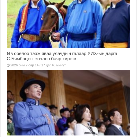
Өв соёлоо тээж яваа уяачдын галаар УИХ-ын дарга
С.Бямбацогт зочлон баяр хүргэв
2026 оны 7 сар 14 / 17 цаг 40 минут