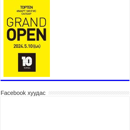
Үндэсний их сурын харваанд 850 харваач цэц
мэргэнээ сорьж байна
2026 оны 7 сар 15 / 11 цаг 03 минут
Төв цэнгэлдэхийн эргэн тойронд
2026 оны 7 сар 15 / 10 цаг 58 минут
Үндэсний их баяр наадмын шагайн харваа
насанд хүрэгчдийн багийн харваагаар
үргэлжилж байна
2026 оны 7 сар 15 / 10 цаг 52 минут
Үндэсний их баяр наадмын хүчит бөхийн
барилдаан эхэллээ
2026 оны 7 сар 15 / 10 цаг 46 минут
Үндэсний хувцасны өдрийг тохиолдуулан
“Дээлтэй монгол наадам” боллоо
Facebook хуудас
2026 оны 7 сар 15 / 10 цаг 41 минут
МОНГОЛ УЛСЫН ЕРӨНХИЙ САЙД Н.УЧРАЛ
БАЯР НААДМЫН НЭЭЛТЭД ОРОЛЦОЖ,
НААДАМЧИН ОЛОНД МЭНДЧИЛГЭЭ
ДЭВШҮҮЛЭВ
2026 оны 7 сар 14 / 17 цаг 56 минут