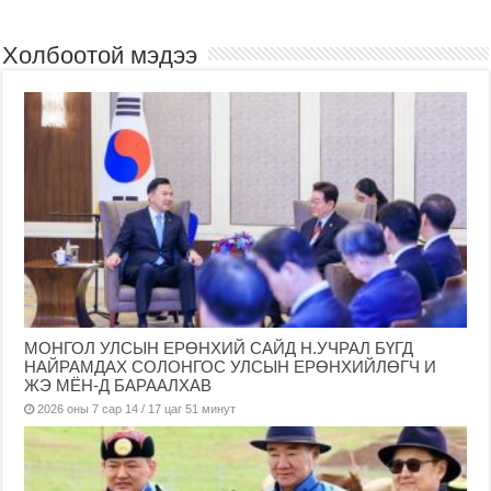
Холбоотой мэдээ
МОНГОЛ УЛСЫН ЕРӨНХИЙ САЙД Н.УЧРАЛ БҮГД
НАЙРАМДАХ СОЛОНГОС УЛСЫН ЕРӨНХИЙЛӨГЧ И
ЖЭ МЁН-Д БАРААЛХАВ
2026 оны 7 сар 14 / 17 цаг 51 минут