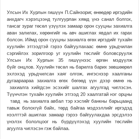
Улсын Их Хурлын гишүүн П.Сайнзориг, өнөөдөр иргэдийн
анхдагч хэрэгцээнд тулгуурлан хямд үнэ санал болгох,
тансаг зураг төсөл үзүүлэх замаар орон сууцны захиалга
аван залилах, хөрөнгийг нь авч ашиглах явдал их гарах
болсон. Иймд орон сууцны захиалга өгөх иргэдийг тухайн
хуулийн этгээдтэй гэрээ байгуулахаас өмнө урьдчилан
сэргийлэх зорилгоор уг хуулийн төслийг боловсруулж
Улсын Их Хурлын 35 гишүүнээс өргөн мэдүүлж
буйг онцлов. Хуулийн төсөл нь барилга барих зөвшөөрөл
эхлэхэд урьдчилсан хаяг олгож, ингэснээр хаалганы
дугаараараа захиалга өгөх бөгөөд үүн дээр өмнө нь
захиалга хийгдсэн эсэхийг шалгах агуулгад чиглэсэн.
Түүнчлэн тухайн хуулийн этгээд 20 хаалгатай нэг орцны
тавд нь захиалга авбал тэр хэсгийг банкны барьцаанд
тавьж болохгүй байх, төрд байгаа мэдээллийг иргэдэд
нээлттэй ашиглах замаар гэрээ байгуулахдаа эрсдэлээ
үнэлэх бололцоог нь бүрдүүлэхэд хуулийн төслийн
агуулга чиглэсэн гэж байлаа.