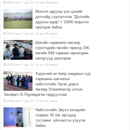
2026 оны 7 сар 15 / 13 цаг 06 минут
Монгол адууны үнэ цэнийг
дэлхийд сурталчлах “Дэлхийн
адууны өдөр”-т 15000 морьтон
оролцож байна
2026 оны 7 сар 15 / 11 цаг 51 минут
Шагайн харвааны насанд
хүрэгчдийн багийн төрөлд 106
багийн 848 харваач өрсөлдөж,
шилдгүүд шалгарав
2026 оны 7 сар 15 / 11 цаг 45 минут
Үндэсний их баяр наадмын сур
харвааны шагналыг
нийслэлийн Засаг дарга
бөгөөд Улаанбаатар хотын
Захирагч Б.Пүрэвдагва гардууллаа
2026 оны 7 сар 15 / 11 цаг 41 минут
Нийслэлийн Эрүүл мэндийн
газраас 45 баг иргэдэд
тусламж, үйлчилгээ үзүүлж
байна