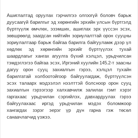
Ашиглалтад оруулах гэрчилгээ олгоогүй боловч барьж
дуусаагүй барилгыг эд хөрөнгийн эрхийн улсын бүртгэлд
бүртгүүлж өмчлөх, эзэмших, ашиглах эрх үүссэн эсэх,
зөвшрөөлд заагдсан нийтийн зориулалттай орон сууцны
зориулалтаар барьж байгаа барилга байгууламж дээр үл
хөдлөх эд хөрөнгийн эрхийг бүртгүүлэх тухай
шаардлагыг хангах агуулга бүхий хэлцэл, урьдчилсан
тэмдэглэгээ байгаа эсэх, Иргэний хуулийн 145.2-т заасны
дагуу орон сууц захиалгын гэрээ, хэлцэл тухайн
барилгатай холбоотойгоор байгуулагдаж, бүртгүүлсэн
эсэх талаарх мэдээлэл нээлттэй болсноор орон сууц
захиалгын гэрээгээр халхавчилж залилах гэмт хэрэг
гаргахаас урьдчилан сэргийлэх, давхардуулах гэрээ
байгуулахаас иргэд урьдчилан мэдэх боломжоор
хангагдах зэрэг эерэг үр дүн гарна гэж төсөл
санаачлагчид үзжээ.