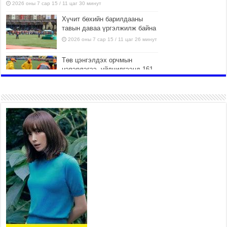
2026 оны 7 сар 15 / 11 цаг 30 минут
Хүчит бөхийн барилдааны
тавын даваа үргэлжилж байна
2026 оны 7 сар 15 / 11 цаг 26 минут
Төв цэнгэлдэх орчмын
цэвэрлэгээ, үйлчилгээнд 161
ажилтан, 27 техниктэй
ажиллаж байна
2026 оны 7 сар 15 / 11 цаг 22 минут
Наадмын амралтын өдрүүдэд нийслэлийн эрүүл
мэндийн байгууллагууд дараах хуваарийн дагуу
ажиллана
2026 оны 7 сар 15 / 11 цаг 18 минут
Үндэсний их баяр наадам эхэллээ
2026 оны 7 сар 15 / 11 цаг 14 минут
Үер усны аюулаас сэргийлж, нийслэлийн Онцгой
байдлын газрын 162 алба хаагч үүрэг гүйцэтгэж
байна
2026 оны 7 сар 15 / 11 цаг 07 минут