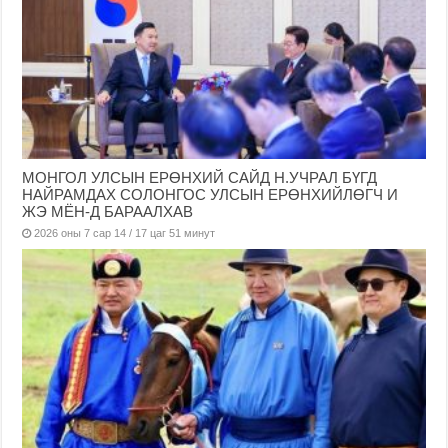
МОНГОЛ УЛСЫН ЕРӨНХИЙ САЙД Н.УЧРАЛ БҮГД
НАЙРАМДАХ СОЛОНГОС УЛСЫН ЕРӨНХИЙЛӨГЧ И
ЖЭ МЁН-Д БАРААЛХАВ
2026 оны 7 сар 14 / 17 цаг 51 минут