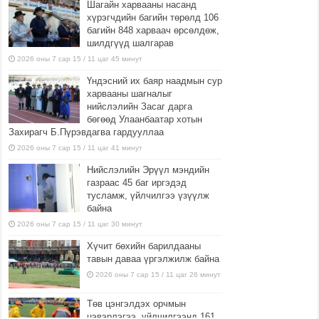
Шагайн харвааны насанд
хүрэгчдийн багийн төрөлд 106
багийн 848 харваач өрсөлдөж,
шилдгүүд шалгарав
2026 оны 7 сар 15 / 11 цаг 45 минут
Үндэсний их баяр наадмын сур
харвааны шагналыг
нийслэлийн Засаг дарга
бөгөөд Улаанбаатар хотын
Захирагч Б.Пүрэвдагва гардууллаа
2026 оны 7 сар 15 / 11 цаг 41 минут
Нийслэлийн Эрүүл мэндийн
газраас 45 баг иргэдэд
тусламж, үйлчилгээ үзүүлж
байна
2026 оны 7 сар 15 / 11 цаг 30 минут
Хүчит бөхийн барилдааны
тавын даваа үргэлжилж байна
2026 оны 7 сар 15 / 11 цаг 26 минут
Төв цэнгэлдэх орчмын
цэвэрлэгээ, үйлчилгээнд 161