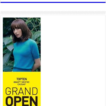
ажилтан, 27 техниктэй
ажиллаж байна
2026 оны 7 сар 15 / 11 цаг 22 минут
Наадмын амралтын өдрүүдэд
нийслэлийн эрүүл мэндийн
байгууллагууд дараах
хуваарийн дагуу ажиллана
2026 оны 7 сар 15 / 11 цаг 18 минут
Үндэсний их баяр наадам эхэллээ
2026 оны 7 сар 15 / 11 цаг 14 минут
Үер усны аюулаас сэргийлж, нийслэлийн Онцгой
байдлын газрын 162 алба хаагч үүрэг гүйцэтгэж
байна
2026 оны 7 сар 15 / 11 цаг 07 минут
Үндэсний их сурын харваанд 850 харваач цэц
мэргэнээ сорьж байна
2026 оны 7 сар 15 / 11 цаг 03 минут
Төв цэнгэлдэхийн эргэн тойронд
2026 оны 7 сар 15 / 10 цаг 58 минут