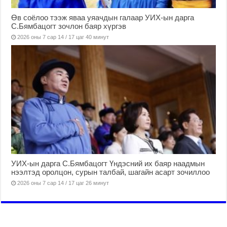
Өв соёлоо тээж яваа уяачдын галаар УИХ-ын дарга
С.Бямбацогт зочлон баяр хүргэв
2026 оны 7 сар 14 / 17 цаг 40 минут
УИХ-ын дарга С.Бямбацогт Үндэсний их баяр наадмын
нээлтэд оролцон, сурын талбай, шагайн асарт зочиллоо
2026 оны 7 сар 14 / 17 цаг 26 минут