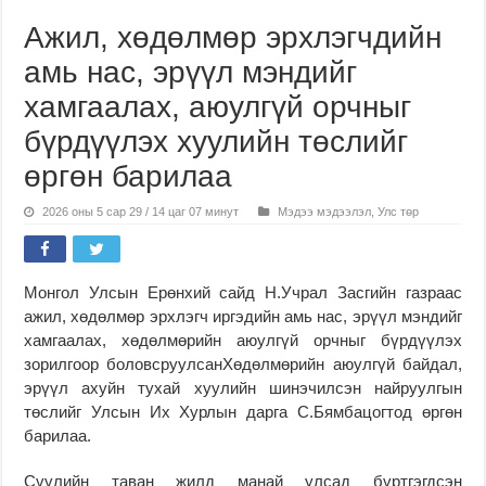
Ажил, хөдөлмөр эрхлэгчдийн
амь нас, эрүүл мэндийг
хамгаалах, аюулгүй орчныг
бүрдүүлэх хуулийн төслийг
өргөн барилаа
2026 оны 5 сар 29 / 14 цаг 07 минут
Мэдээ мэдээлэл
,
Улс төр
Монгол Улсын Ерөнхий сайд Н.Учрал Засгийн газраас
ажил, хөдөлмөр эрхлэгч иргэдийн амь нас, эрүүл мэндийг
хамгаалах, хөдөлмөрийн аюулгүй орчныг бүрдүүлэх
зорилгоор боловсруулсанХөдөлмөрийн аюулгүй байдал,
эрүүл ахуйн тухай хуулийн шинэчилсэн найруулгын
төслийг Улсын Их Хурлын дарга С.Бямбацогтод өргөн
барилаа.
Сүүлийн таван жилд манай улсад бүртгэгдсэн