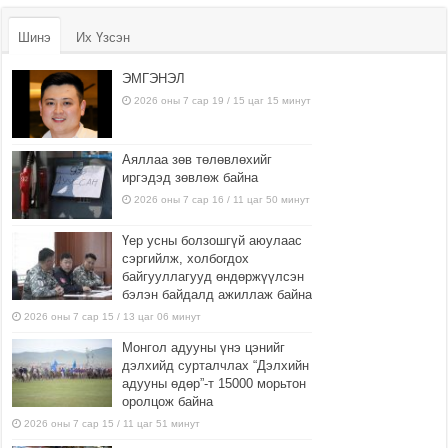
Шинэ
Их Үзсэн
ЭМГЭНЭЛ
2026 оны 7 сар 19 / 15 цаг 15 минут
Аяллаа зөв төлөвлөхийг
иргэдэд зөвлөж байна
2026 оны 7 сар 16 / 11 цаг 50 минут
Үер усны болзошгүй аюулаас
сэргийлж, холбогдох
байгууллагууд өндөржүүлсэн
бэлэн байдалд ажиллаж байна
2026 оны 7 сар 15 / 13 цаг 06 минут
Монгол адууны үнэ цэнийг
дэлхийд сурталчлах “Дэлхийн
адууны өдөр”-т 15000 морьтон
оролцож байна
2026 оны 7 сар 15 / 11 цаг 51 минут