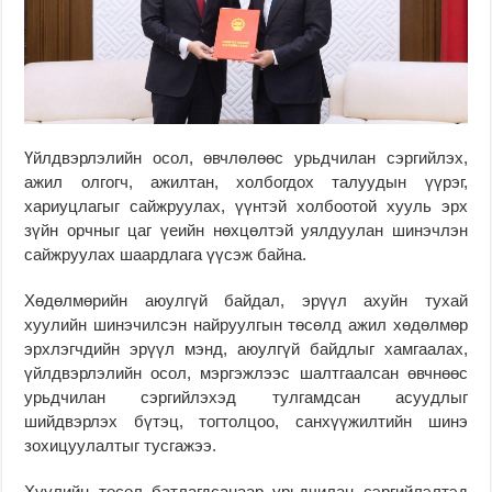
Үйлдвэрлэлийн осол, өвчлөлөөс урьдчилан сэргийлэх,
ажил олгогч, ажилтан, холбогдох талуудын үүрэг,
хариуцлагыг сайжруулах, үүнтэй холбоотой хууль эрх
зүйн орчныг цаг үеийн нөхцөлтэй уялдуулан шинэчлэн
сайжруулах шаардлага үүсэж байна.
Хөдөлмөрийн аюулгүй байдал, эрүүл ахуйн тухай
хуулийн шинэчилсэн найруулгын төсөлд ажил хөдөлмөр
эрхлэгчдийн эрүүл мэнд, аюулгүй байдлыг хамгаалах,
үйлдвэрлэлийн осол, мэргэжлээс шалтгаалсан өвчнөөс
урьдчилан сэргийлэхэд тулгамдсан асуудлыг
шийдвэрлэх бүтэц, тогтолцоо, санхүүжилтийн шинэ
зохицуулалтыг тусгажээ.
Хуулийн төсөл батлагдсанаар урьдчилан сэргийлэлтэд