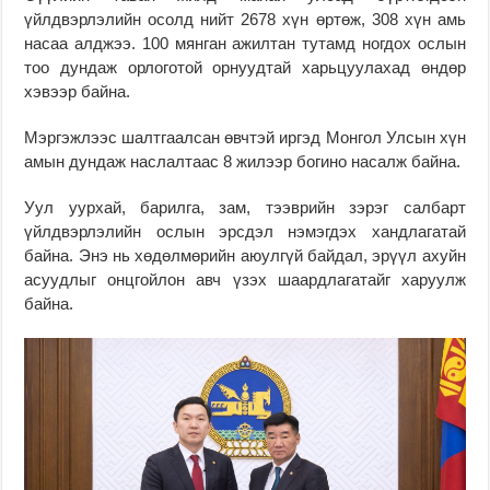
үйлдвэрлэлийн осолд нийт 2678 хүн өртөж, 308 хүн амь
насаа алджээ. 100 мянган ажилтан тутамд ногдох ослын
тоо дундаж орлоготой орнуудтай харьцуулахад өндөр
хэвээр байна.
Мэргэжлээс шалтгаалсан өвчтэй иргэд Монгол Улсын хүн
амын дундаж наслалтаас 8 жилээр богино насалж байна.
Уул уурхай, барилга, зам, тээврийн зэрэг салбарт
үйлдвэрлэлийн ослын эрсдэл нэмэгдэх хандлагатай
байна. Энэ нь хөдөлмөрийн аюулгүй байдал, эрүүл ахуйн
асуудлыг онцгойлон авч үзэх шаардлагатайг харуулж
байна.