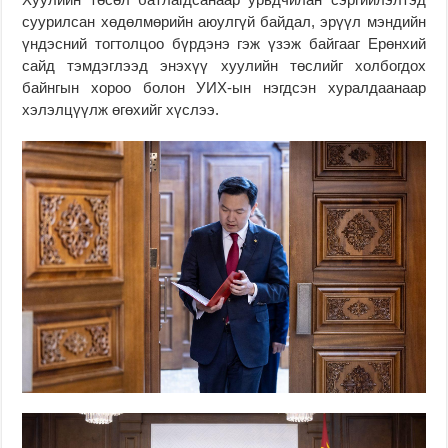
суурилсан хөдөлмөрийн аюулгүй байдал, эрүүл мэндийн
үндэсний тогтолцоо бүрдэнэ гэж үзэж байгааг Ерөнхий
сайд тэмдэглээд энэхүү хуулийн төслийг холбогдох
байнгын хороо болон УИХ-ын нэгдсэн хуралдаанаар
хэлэлцүүлж өгөхийг хүслээ.