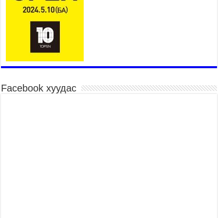
Үндэсний их баяр наадмын шагайн харваа
насанд хүрэгчдийн багийн харваагаар
үргэлжилж байна
2026 оны 7 сар 15 / 10 цаг 52 минут
Үндэсний их баяр наадмын хүчит бөхийн
барилдаан эхэллээ
2026 оны 7 сар 15 / 10 цаг 46 минут
Үндэсний хувцасны өдрийг тохиолдуулан
Facebook хуудас
“Дээлтэй монгол наадам” боллоо
2026 оны 7 сар 15 / 10 цаг 41 минут
МОНГОЛ УЛСЫН ЕРӨНХИЙ САЙД Н.УЧРАЛ
БАЯР НААДМЫН НЭЭЛТЭД ОРОЛЦОЖ,
НААДАМЧИН ОЛОНД МЭНДЧИЛГЭЭ
ДЭВШҮҮЛЭВ
2026 оны 7 сар 14 / 17 цаг 56 минут
МОНГОЛ УЛСЫН ЕРӨНХИЙ САЙД Н.УЧРАЛ
БҮГД НАЙРАМДАХ СОЛОНГОС УЛСЫН
ЕРӨНХИЙЛӨГЧ И ЖЭ МЁН-Д БАРААЛХАВ
2026 оны 7 сар 14 / 17 цаг 51 минут
ТӨРИЙН ДАЛБААНЫ ӨДӨРТ ЗОРИУЛСАН