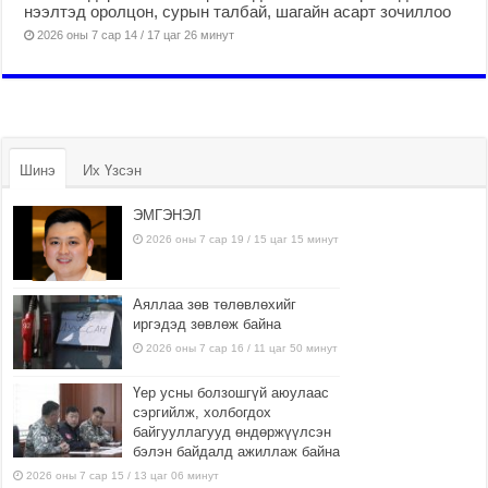
нээлтэд оролцон, сурын талбай, шагайн асарт зочиллоо
2026 оны 7 сар 14 / 17 цаг 26 минут
Шинэ
Их Үзсэн
ЭМГЭНЭЛ
2026 оны 7 сар 19 / 15 цаг 15 минут
Аяллаа зөв төлөвлөхийг
иргэдэд зөвлөж байна
2026 оны 7 сар 16 / 11 цаг 50 минут
Үер усны болзошгүй аюулаас
сэргийлж, холбогдох
байгууллагууд өндөржүүлсэн
бэлэн байдалд ажиллаж байна
2026 оны 7 сар 15 / 13 цаг 06 минут