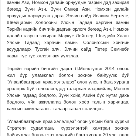
яамны Ази, Номхон далайн орнуудын газрын дэд захирал
бөгөөд Зүүн Ази, Зүүн Өмнөд Ази, Номхон далайн
орнуудыг хариуцсан дарга, Элчин сайд Иоахим Бертеле,
Швейцарын Холбооны Улсын Гадаад хэргийн яамны
Төрийн нарийн бичгийн даргын орлогч бөгөөд Ази, Номхон
далайн газрын захирал Маркус Лейтнер, Шведийн Хаант
Улсын Гадаад хэргийн яамны Солонгосын хойгийн
асуудлаарх Тусгай элч, Элчин сайд Петер Семнеби
нарыг тус тус хүлээн авч уулзлаа.
Төрийн нарийн бичгийн дарга Л.Мөнхтүшиг 2014 оноос
жил бүр уламжлал болгон зохион байгуулж буй
“Улаанбаатарын яриа хэлэлцээ” олон улсын бага хуралд
оролцож буй төлөөлөгчдөд талархал илэрхийлж, Монгол
Улсын гадаад бодлого, Зүүн хойд Азийн бүс нутаг дахь
бодлого, үйл ажиллагаа болон хоёр талын харилцаа,
хамтын ажиллагааны талаар санал солилцов.
“Улаанбаатарын яриа хэлэлцээ” олон улсын бага хурлыг
Стратеги судалгааны хүрээлэнтэй хамтран зохион
байгуулдаг бөгөөд энэ удаагийн бага хуралд 30 улс, олон