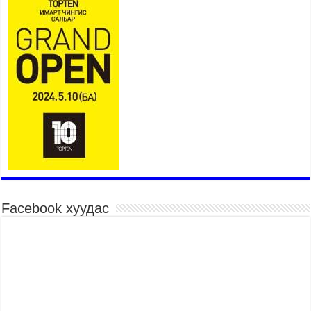
Үндэсний их сурын харваанд 850 харваач цэц
мэргэнээ сорьж байна
2026 оны 7 сар 15 / 11 цаг 03 минут
Төв цэнгэлдэхийн эргэн тойронд
2026 оны 7 сар 15 / 10 цаг 58 минут
Үндэсний их баяр наадмын шагайн харваа
насанд хүрэгчдийн багийн харваагаар
үргэлжилж байна
2026 оны 7 сар 15 / 10 цаг 52 минут
Үндэсний их баяр наадмын хүчит бөхийн
барилдаан эхэллээ
2026 оны 7 сар 15 / 10 цаг 46 минут
Үндэсний хувцасны өдрийг тохиолдуулан
Facebook хуудас
“Дээлтэй монгол наадам” боллоо
2026 оны 7 сар 15 / 10 цаг 41 минут
МОНГОЛ УЛСЫН ЕРӨНХИЙ САЙД Н.УЧРАЛ
БАЯР НААДМЫН НЭЭЛТЭД ОРОЛЦОЖ,
НААДАМЧИН ОЛОНД МЭНДЧИЛГЭЭ
ДЭВШҮҮЛЭВ
2026 оны 7 сар 14 / 17 цаг 56 минут