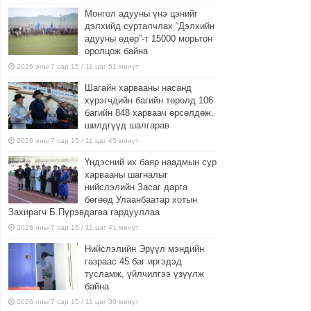
Монгол адууны үнэ цэнийг
дэлхийд сурталчлах “Дэлхийн
адууны өдөр”-т 15000 морьтон
оролцож байна
2026 оны 7 сар 15 / 11 цаг 51 минут
Шагайн харвааны насанд
хүрэгчдийн багийн төрөлд 106
багийн 848 харваач өрсөлдөж,
шилдгүүд шалгарав
2026 оны 7 сар 15 / 11 цаг 45 минут
Үндэсний их баяр наадмын сур
харвааны шагналыг
нийслэлийн Засаг дарга
бөгөөд Улаанбаатар хотын
Захирагч Б.Пүрэвдагва гардууллаа
2026 оны 7 сар 15 / 11 цаг 41 минут
Нийслэлийн Эрүүл мэндийн
газраас 45 баг иргэдэд
тусламж, үйлчилгээ үзүүлж
байна
2026 оны 7 сар 15 / 11 цаг 30 минут