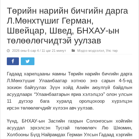
Төрийн нарийн бичгийн дарга
Л.Мөнхтүшиг Герман,
Швейцар, Швед, БНХАУ-ын
төлөөлөгчидтэй уулзав
2026 оны 6 сар 4 / 11 цаг 21 минут
Мэдээ мэдээлэл
,
Улс төр
Гадаад харилцааны яамны Төрийн нарийн бичгийн дарга
Л.Мөнхтүшиг Улаанбаатар хотноо энэ сарын 4-5-нд
зохион байгуулах Зүүн хойд Азийн аюулгүй байдлын
асуудлаарх “Улаанбаатарын яриа хэлэлцээ” олон улсын
11 дүгээр бага хуралд оролцохоор хүрэлцэн
ирсэн төлөөлөгчдийг хүлээн авч уулзав.
Үүнд, БНХАУ-ын Засгийн газрын Солонгосын хойгийн
асуудал эрхэлсэн Тусгай төлөөлөгч Лю Шяомин,
Холбооны Бүгд Найрамдах Герман Улсын Гадаад хэргийн