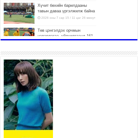
Хүчит бөхийн барилдааны
тавын даваа үргэлжилж байна
2026 оны 7 сар 15 / 11 цаг 26 минут
Төв цэнгэлдэх орчмын
цэвэрлэгээ, үйлчилгээнд 161
ажилтан, 27 техниктэй
ажиллаж байна
2026 оны 7 сар 15 / 11 цаг 22 минут
Наадмын амралтын өдрүүдэд
нийслэлийн эрүүл мэндийн
байгууллагууд дараах
хуваарийн дагуу ажиллана
2026 оны 7 сар 15 / 11 цаг 18 минут
Үндэсний их баяр наадам эхэллээ
2026 оны 7 сар 15 / 11 цаг 14 минут
Үер усны аюулаас сэргийлж, нийслэлийн Онцгой
байдлын газрын 162 алба хаагч үүрэг гүйцэтгэж
байна
2026 оны 7 сар 15 / 11 цаг 07 минут