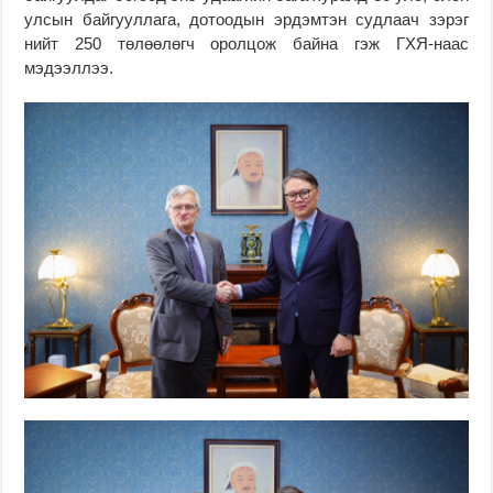
улсын байгууллага, дотоодын эрдэмтэн судлаач зэрэг
нийт 250 төлөөлөгч оролцож байна гэж ГХЯ-наас
мэдээллээ.