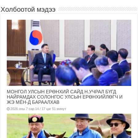
Холбоотой мэдээ
МОНГОЛ УЛСЫН ЕРӨНХИЙ САЙД Н.УЧРАЛ БҮГД
НАЙРАМДАХ СОЛОНГОС УЛСЫН ЕРӨНХИЙЛӨГЧ И
ЖЭ МЁН-Д БАРААЛХАВ
2026 оны 7 сар 14 / 17 цаг 51 минут