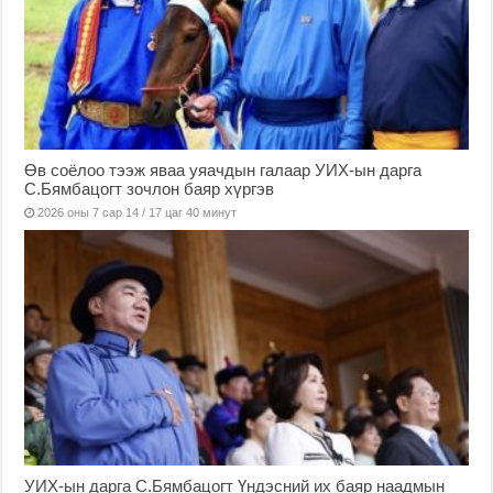
Өв соёлоо тээж яваа уяачдын галаар УИХ-ын дарга
С.Бямбацогт зочлон баяр хүргэв
2026 оны 7 сар 14 / 17 цаг 40 минут
УИХ-ын дарга С.Бямбацогт Үндэсний их баяр наадмын