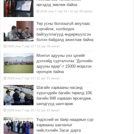
иргэдэд зөвлөж байна
2026 оны 7 сар 16 / 11 цаг 50 минут
Үер усны болзошгүй аюулаас
сэргийлж, холбогдох
байгууллагууд өндөржүүлсэн
бэлэн байдалд ажиллаж байна
2026 оны 7 сар 15 / 13 цаг 06 минут
Монгол адууны үнэ цэнийг
дэлхийд сурталчлах “Дэлхийн
адууны өдөр”-т 15000 морьтон
оролцож байна
2026 оны 7 сар 15 / 11 цаг 51 минут
Шагайн харвааны насанд
хүрэгчдийн багийн төрөлд 106
багийн 848 харваач өрсөлдөж,
шилдгүүд шалгарав
2026 оны 7 сар 15 / 11 цаг 45 минут
Үндэсний их баяр наадмын сур
харвааны шагналыг
нийслэлийн Засаг дарга