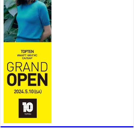
Үндэсний их баяр наадам
эхэллээ
2026 оны 7 сар 15 / 11 цаг 14 минут
Үер усны аюулаас сэргийлж, нийслэлийн Онцгой
байдлын газрын 162 алба хаагч үүрэг гүйцэтгэж
байна
2026 оны 7 сар 15 / 11 цаг 07 минут
Үндэсний их сурын харваанд 850 харваач цэц
мэргэнээ сорьж байна
2026 оны 7 сар 15 / 11 цаг 03 минут
Төв цэнгэлдэхийн эргэн тойронд
2026 оны 7 сар 15 / 10 цаг 58 минут
Үндэсний их баяр наадмын шагайн харваа
насанд хүрэгчдийн багийн харваагаар
үргэлжилж байна
2026 оны 7 сар 15 / 10 цаг 52 минут
Үндэсний их баяр наадмын хүчит бөхийн
барилдаан эхэллээ