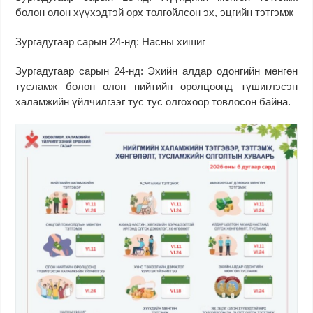
болон олон хүүхэдтэй өрх толгойлсон эх, эцгийн тэтгэмж
Зургадугаар сарын 24-нд: Насны хишиг
Зургадугаар сарын 24-нд: Эхийн алдар одонгийн мөнгөн
тусламж болон олон нийтийн оролцоонд түшиглэсэн
халамжийн үйлчилгээг тус тус олгохоор товлосон байна.