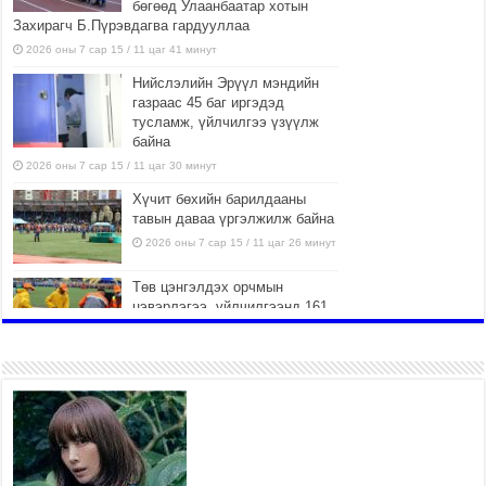
бөгөөд Улаанбаатар хотын
Захирагч Б.Пүрэвдагва гардууллаа
2026 оны 7 сар 15 / 11 цаг 41 минут
Нийслэлийн Эрүүл мэндийн
газраас 45 баг иргэдэд
тусламж, үйлчилгээ үзүүлж
байна
2026 оны 7 сар 15 / 11 цаг 30 минут
Хүчит бөхийн барилдааны
тавын даваа үргэлжилж байна
2026 оны 7 сар 15 / 11 цаг 26 минут
Төв цэнгэлдэх орчмын
цэвэрлэгээ, үйлчилгээнд 161
ажилтан, 27 техниктэй
ажиллаж байна
2026 оны 7 сар 15 / 11 цаг 22 минут
Наадмын амралтын өдрүүдэд
нийслэлийн эрүүл мэндийн
байгууллагууд дараах
хуваарийн дагуу ажиллана
2026 оны 7 сар 15 / 11 цаг 18 минут