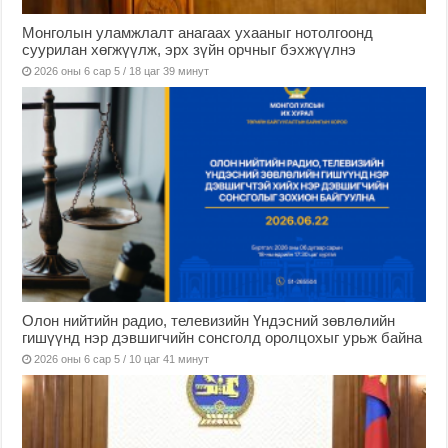
Монголын уламжлалт анагаах ухааныг нотолгоонд
суурилан хөгжүүлж, эрх зүйн орчныг бэхжүүлнэ
2026 оны 6 сар 5 / 18 цаг 39 минут
Олон нийтийн радио, телевизийн Үндэсний зөвлөлийн
гишүүнд нэр дэвшигчийн сонсголд оролцохыг урьж байна
2026 оны 6 сар 5 / 10 цаг 41 минут