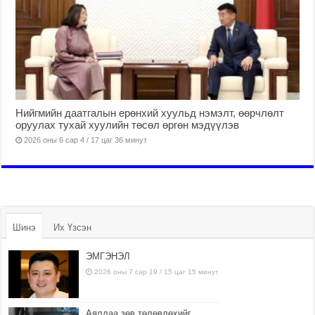
Нийгмийн даатгалын ерөнхий хуульд нэмэлт, өөрчлөлт
оруулах тухай хуулийн төсөл өргөн мэдүүлэв
2026 оны 6 сар 4 / 17 цаг 36 минут
Шинэ
Их Үзсэн
ЭМГЭНЭЛ
2026 оны 7 сар 19 / 15 цаг 15 минут
Аяллаа зөв төлөвлөхийг