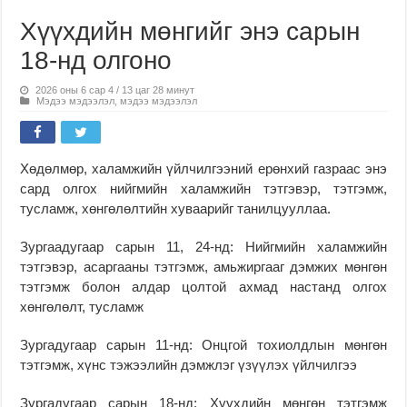
Хүүхдийн мөнгийг энэ сарын
18-нд олгоно
2026 оны 6 сар 4 / 13 цаг 28 минут
Мэдээ мэдээлэл
,
мэдээ мэдээлэл
Хөдөлмөр, халамжийн үйлчилгээний ерөнхий газраас энэ
сард олгох нийгмийн халамжийн тэтгэвэр, тэтгэмж,
тусламж, хөнгөлөлтийн хуваарийг танилцууллаа.
Зургаадугаар сарын 11, 24-нд: Нийгмийн халамжийн
тэтгэвэр, асаргааны тэтгэмж, амьжиргааг дэмжих мөнгөн
тэтгэмж болон алдар цолтой ахмад настанд олгох
хөнгөлөлт, тусламж
Зургадугаар сарын 11-нд: Онцгой тохиолдлын мөнгөн
тэтгэмж, хүнс тэжээлийн дэмжлэг үзүүлэх үйлчилгээ
Зургадугаар сарын 18-нд: Хүүхдийн мөнгөн тэтгэмж