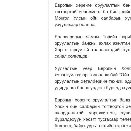
Европын хөрөнгө оруулалтын бан
тогтвортой менежмент ба био эдийн
Монгол Улсын ойн салбарын хүн
үзүүлэхээр боллоо.
Боловсролын яамны Төрийн нарий
оруулалтын банкны ахлах ажилтан
Хорст тэргүүтэй төлөөлөгчдийг хү
санал солилцов.
Уулзалтын үеэр Европын Холбо
хэрэгжүүлэхээр төлөвлөж буй “Ойн т
оруулалтын хөтөлбөрийн техник, эд
удирдлага болон үндсэн бүрэлдэхүүн
Европын хөрөнгө оруулалтын банк
Улсын ойн салбарын тогтвортой хө
шаардлагатай мэргэжилтэн, хүн
бүрэлдэхүүн хэсэгт тусгахаар төл
бодлого, байр суурь төслийн хэрэгжи