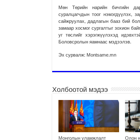
Мөн Төрийн нарийн бичгийн дар
суралцагчдын тоог нэмэгдүүлэх, за
сайжруулах, дадлагын бааз бий бол
замаар хосмог сургалтыг зохион бай
уг төслийг хэрэгжүүлэхэд идэвхт
Боловсролын яамнаас мэдээлэв.
Эх сурвалж: Montsame.mn
Холбоотой мэдээ
Монголын уламжлалт
Олон н