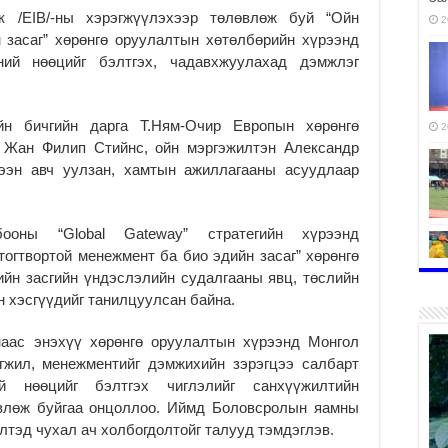
к /EIB/-ны хэрэгжүүлэхээр төлөвлөж буй “Ойн
2
 засаг” хөрөнгө оруулалтын хөтөлбөрийн хүрээнд
ий нөөцийг бэлтгэх, чадавхжуулахад дэмжлэг
н бичгийн дарга Т.Ням-Очир Европын хөрөнгө
2
 Жан Филип Стийнс, ойн мэргэжилтэн Александр
лээн авч уулзан, хамтын ажиллагааны асуудлаар
оны “Global Gateway” стратегийн хүрээнд
огтвортой менежмент ба био эдийн засаг” хөрөнгө
ийн засгийн үндэслэлийн судалгааны явц, төслийн
 хэсгүүдийг танилцуулсан байна.
2
наас энэхүү хөрөнгө оруулалтын хүрээнд Монгол
гжил, менежментийг дэмжихийн зэрэгцээ салбарт
ий нөөцийг бэлтгэх чиглэлийг санхүүжилтийн
өвлөж буйгаа онцоллоо. Иймд Боловсролын яамны
2
лтэд чухал ач холбогдолтойг талууд тэмдэглэв.