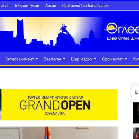
рахуй
Бидний тухай
Архив
Сурталчилгаа байрлуулах
Энтертайнмент
Зөвлөгөө
Шар мэдээ
Орон нутаг
Ир
Ш