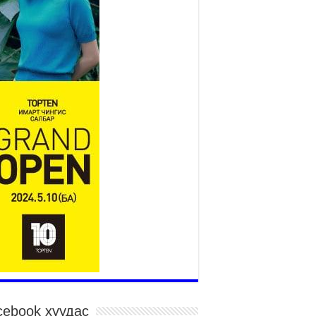
Үндэсний их баяр наадам
эхэллээ
2026 оны 7 сар 15 / 11 цаг 14 минут
р усны аюулаас сэргийлж, нийслэлийн Онцгой
йдлын газрын 162 алба хаагч үүрэг гүйцэтгэж
йна
026 оны 7 сар 15 / 11 цаг 07 минут
дэсний их сурын харваанд 850 харваач цэц
ргэнээ сорьж байна
026 оны 7 сар 15 / 11 цаг 03 минут
в цэнгэлдэхийн эргэн тойронд
026 оны 7 сар 15 / 10 цаг 58 минут
дэсний их баяр наадмын шагайн харваа
санд хүрэгчдийн багийн харваагаар
гэлжилж байна
026 оны 7 сар 15 / 10 цаг 52 минут
дэсний их баяр наадмын хүчит бөхийн
рилдаан эхэллээ
026 оны 7 сар 15 / 10 цаг 46 минут
cebook хуудас