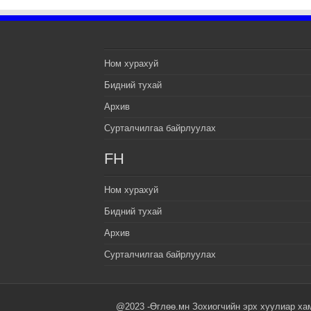
Ном хурахуй
Бидний тухай
Архив
Сурталчилгаа байрлуулах
FH
Ном хурахуй
Бидний тухай
Архив
Сурталчилгаа байрлуулах
@2023 -Өглөө.мн Зохиогчийн эрх хуулиар ха