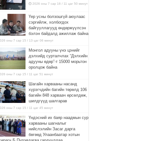
2026 оны 7 сар 16 / 11 цаг 50 минут
Үер усны болзошгүй аюулаас
сэргийлж, холбогдох
байгууллагууд өндөржүүлсэн
бэлэн байдалд ажиллаж байна
026 оны 7 сар 15 / 13 цаг 06 минут
Монгол адууны үнэ цэнийг
дэлхийд сурталчлах “Дэлхийн
адууны өдөр”-т 15000 морьтон
оролцож байна
026 оны 7 сар 15 / 11 цаг 51 минут
Шагайн харвааны насанд
хүрэгчдийн багийн төрөлд 106
багийн 848 харваач өрсөлдөж,
шилдгүүд шалгарав
026 оны 7 сар 15 / 11 цаг 45 минут
Үндэсний их баяр наадмын сур
харвааны шагналыг
нийслэлийн Засаг дарга
бөгөөд Улаанбаатар хотын
хирагч Б.Пүрэвдагва гардууллаа