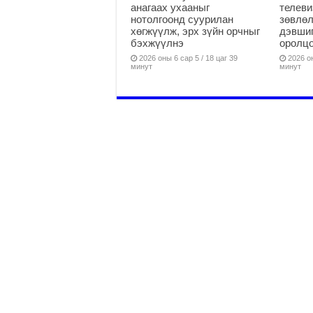
анагаах ухааныг
телеви
нотолгоонд суурилан
зөвлөл
хөгжүүлж, эрх зүйн орчныг
дэвшиг
бэхжүүлнэ
оролцо
2026 оны 6 сар 5 / 18 цаг 39
2026 он
минут
минут