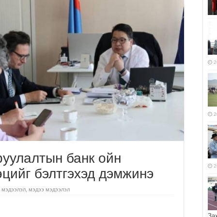
2
2
руулалтын банк ойн
2
цийг бэлтгэхэд дэмжинэ
 мэдээлэл
,
мэдээ мэдээлэл
За