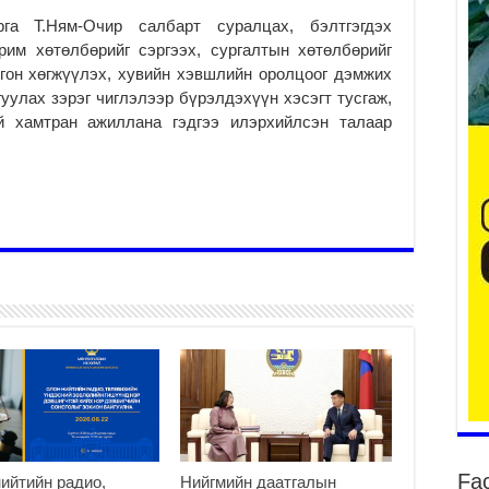
га Т.Ням-Очир салбарт суралцах, бэлтгэгдэх
рим хөтөлбөрийг сэргээх, сургалтын хөтөлбөрийг
гон хөгжүүлэх, хувийн хэвшлийн оролцоог дэмжих
Үе
гуулах зэрэг чиглэлээр бүрэлдэхүүн хэсэгт тусгаж,
ба
эй хамтран ажиллана гэдгээ илэрхийлсэн талаар
ба
2
Үн
мэ
2
Тө
2
Үн
на
үр
2
Үн
ба
2
Fa
ийтийн радио,
Нийгмийн даатгалын