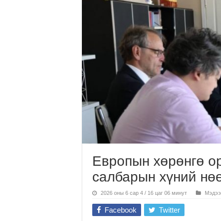
Европын хөрөнгө о
салбарын хүний нөө
2026 оны 6 сар 4 / 16 цаг 06 минут
Мэдээ
Facebook
Twitter