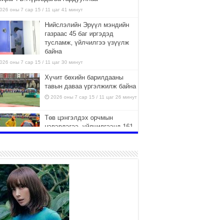
026 оны 7 сар 15 / 11 цаг 41 минут
Нийслэлийн Эрүүл мэндийн
газраас 45 баг иргэдэд
тусламж, үйлчилгээ үзүүлж
байна
026 оны 7 сар 15 / 11 цаг 30 минут
Хүчит бөхийн барилдааны
тавын даваа үргэлжилж байна
2026 оны 7 сар 15 / 11 цаг 26 минут
Төв цэнгэлдэх орчмын
цэвэрлэгээ, үйлчилгээнд 161
ажилтан, 27 техниктэй
ажиллаж байна
026 оны 7 сар 15 / 11 цаг 22 минут
Наадмын амралтын өдрүүдэд
нийслэлийн эрүүл мэндийн
байгууллагууд дараах
хуваарийн дагуу ажиллана
026 оны 7 сар 15 / 11 цаг 18 минут