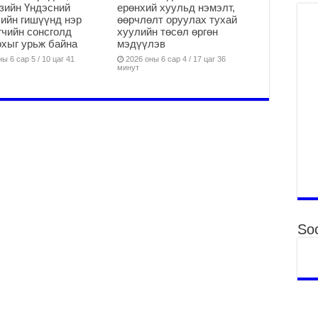
зийн Үндэсний
ерөнхий хуульд нэмэлт,
Үн
ийн гишүүнд нэр
өөрчлөлт оруулах тухай
“Д
чийн сонсголд
хуулийн төсөл өргөн
2
хыг урьж байна
мэдүүлэв
МО
ы 6 сар 5 / 10 цаг 41
2026 оны 6 сар 4 / 17 цаг 36
минут
БА
НА
ДЭ
2
МО
БҮ
ЕР
2
ТӨ
ЦЭ
Soc
2
Өв
да
2
УИ
на