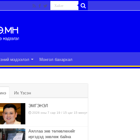
гэний мэдээлэл
Монгол бахархал
инэ
Их Үзсэн
ЭМГЭНЭЛ
2026 оны 7 сар 19 / 15 цаг 15 минут
Аяллаа зөв төлөвлөхийг
иргэдэд зөвлөж байна