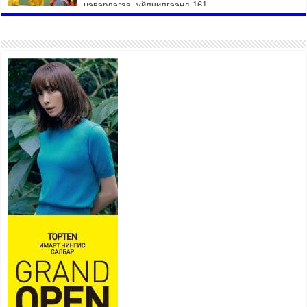
цэвэрлэгээ, үйлчилгээнд 161
ажилтан, 27 техниктэй
ажиллаж байна
2026 оны 7 сар 15 / 11 цаг 22 минут
Наадмын амралтын өдрүүдэд
нийслэлийн эрүүл мэндийн
байгууллагууд дараах
хуваарийн дагуу ажиллана
2026 оны 7 сар 15 / 11 цаг 18 минут
Үндэсний их баяр наадам
эхэллээ
2026 оны 7 сар 15 / 11 цаг 14 минут
Үер усны аюулаас сэргийлж, нийслэлийн Онцгой
байдлын газрын 162 алба хаагч үүрэг гүйцэтгэж
байна
2026 оны 7 сар 15 / 11 цаг 07 минут
Үндэсний их сурын харваанд 850 харваач цэц
мэргэнээ сорьж байна
2026 оны 7 сар 15 / 11 цаг 03 минут
Төв цэнгэлдэхийн эргэн тойронд