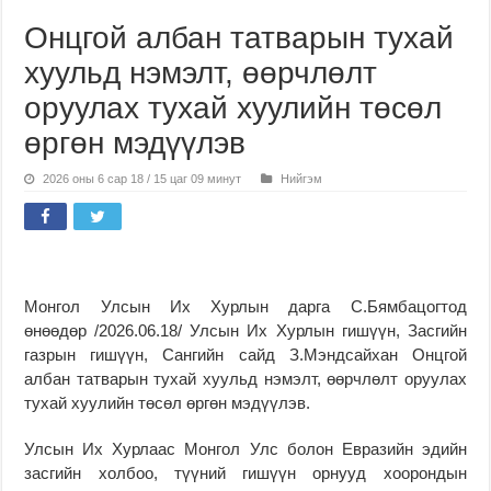
Онцгой албан татварын тухай
хуульд нэмэлт, өөрчлөлт
оруулах тухай хуулийн төсөл
өргөн мэдүүлэв
2026 оны 6 сар 18 / 15 цаг 09 минут
Нийгэм
Монгол Улсын Их Хурлын дарга С.Бямбацогтод
өнөөдөр /2026.06.18/ Улсын Их Хурлын гишүүн, Засгийн
газрын гишүүн, Сангийн сайд З.Мэндсайхан Онцгой
албан татварын тухай хуульд нэмэлт, өөрчлөлт оруулах
тухай хуулийн төсөл өргөн мэдүүлэв.
Улсын Их Хурлаас Монгол Улс болон Евразийн эдийн
засгийн холбоо, түүний гишүүн орнууд хоорондын