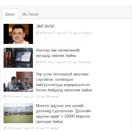
Шинэ
Их Үзсэн
ЭМГЭНЭЛ
2026 оны 7 сар 19 / 15 цаг 15 минут
Аяллаа зөв төлөвлөхийг
иргэдэд зөвлөж байна
2026 оны 7 сар 16 / 11 цаг 50 минут
Үер усны болзошгүй аюулаас
сэргийлж, холбогдох
байгууллагууд өндөржүүлсэн
бэлэн байдалд ажиллаж байна
2026 оны 7 сар 15 / 13 цаг 06 минут
Монгол адууны үнэ цэнийг
дэлхийд сурталчлах “Дэлхийн
адууны өдөр”-т 15000 морьтон
оролцож байна
2026 оны 7 сар 15 / 11 цаг 51 минут