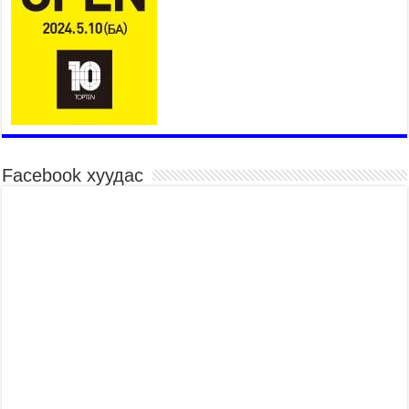
2026 оны 7 сар 15 / 10 цаг 58 минут
Үндэсний их баяр наадмын шагайн харваа
насанд хүрэгчдийн багийн харваагаар
үргэлжилж байна
2026 оны 7 сар 15 / 10 цаг 52 минут
Үндэсний их баяр наадмын хүчит бөхийн
барилдаан эхэллээ
2026 оны 7 сар 15 / 10 цаг 46 минут
Facebook хуудас
Үндэсний хувцасны өдрийг тохиолдуулан
“Дээлтэй монгол наадам” боллоо
2026 оны 7 сар 15 / 10 цаг 41 минут
МОНГОЛ УЛСЫН ЕРӨНХИЙ САЙД Н.УЧРАЛ
БАЯР НААДМЫН НЭЭЛТЭД ОРОЛЦОЖ,
НААДАМЧИН ОЛОНД МЭНДЧИЛГЭЭ
ДЭВШҮҮЛЭВ
2026 оны 7 сар 14 / 17 цаг 56 минут
МОНГОЛ УЛСЫН ЕРӨНХИЙ САЙД Н.УЧРАЛ
БҮГД НАЙРАМДАХ СОЛОНГОС УЛСЫН
ЕРӨНХИЙЛӨГЧ И ЖЭ МЁН-Д БАРААЛХАВ
2026 оны 7 сар 14 / 17 цаг 51 минут