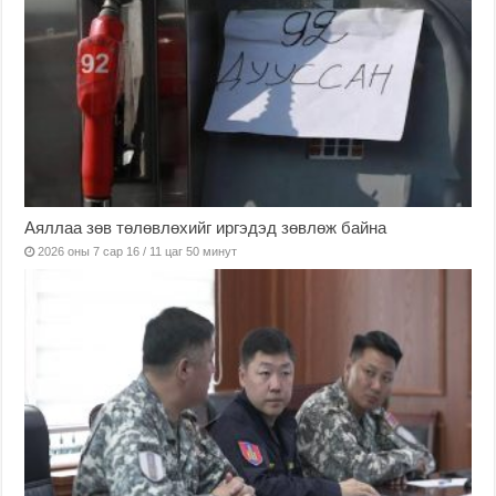
Аяллаа зөв төлөвлөхийг иргэдэд зөвлөж байна
2026 оны 7 сар 16 / 11 цаг 50 минут