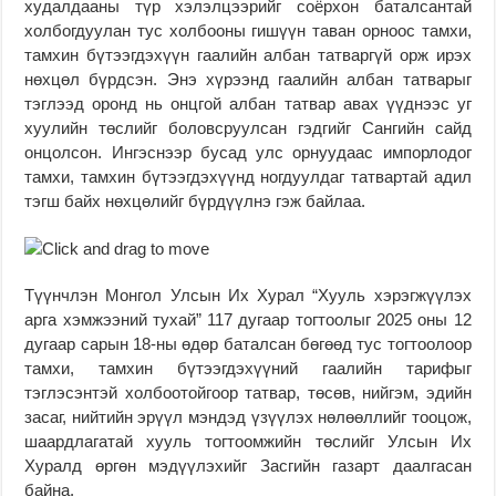
худалдааны түр хэлэлцээрийг соёрхон баталсантай
холбогдуулан тус холбооны гишүүн таван орноос тамхи,
тамхин бүтээгдэхүүн гаалийн албан татваргүй орж ирэх
нөхцөл бүрдсэн. Энэ хүрээнд гаалийн албан татварыг
тэглээд оронд нь онцгой албан татвар авах үүднээс уг
хуулийн төслийг боловсруулсан гэдгийг Сангийн сайд
онцолсон. Ингэснээр бусад улс орнуудаас импорлодог
тамхи, тамхин бүтээгдэхүүнд ногдуулдаг татвартай адил
тэгш байх нөхцөлийг бүрдүүлнэ гэж байлаа.
Түүнчлэн Монгол Улсын Их Хурал “Хууль хэрэгжүүлэх
арга хэмжээний тухай” 117 дугаар тогтоолыг 2025 оны 12
дугаар сарын 18-ны өдөр баталсан бөгөөд тус тогтоолоор
тамхи, тамхин бүтээгдэхүүний гаалийн тарифыг
тэглэсэнтэй холбоотойгоор татвар, төсөв, нийгэм, эдийн
засаг, нийтийн эрүүл мэндэд үзүүлэх нөлөөллийг тооцож,
шаардлагатай хууль тогтоомжийн төслийг Улсын Их
Хуралд өргөн мэдүүлэхийг Засгийн газарт даалгасан
байна.