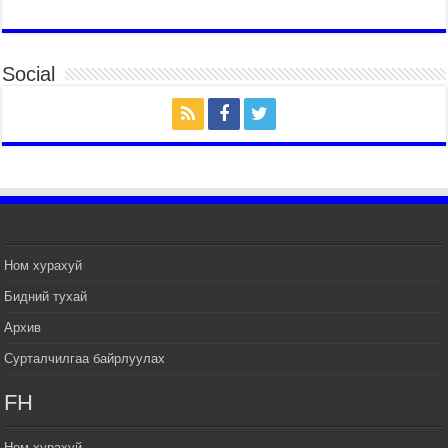
ТӨРИЙН ДАЛБААНЫ ӨДӨРТ ЗОРИУЛСАН
ЦЭРГИЙН ЁСЛОЛЫН ЖАГСААЛ БОЛЛОО
Social
2026 оны 7 сар 14 / 17 цаг 47 минут
Өв соёлоо тээж яваа уяачдын галаар УИХ-ын
дарга С.Бямбацогт зочлон баяр хүргэв
2026 оны 7 сар 14 / 17 цаг 40 минут
УИХ-ын дарга С.Бямбацогт Үндэсний их баяр
наадмын нээлтэд оролцон, сурын талбай,
шагайн асарт зочиллоо
2026 оны 7 сар 14 / 17 цаг 26 минут
Монгол Улсын Их Хурлын дарга С.Бямбацогт
Ном хурахуй
баяр наадмын мэндчилгээ дэвшүүлэв
Бидний тухай
2026 оны 7 сар 14 / 17 цаг 09 минут
Архив
УИХ-ын дарга С.Бямбацогт БНХАУ-аас Монгол
Улсад суугаа Элчин сайд Шэнь Миньжуанийг
Сурталчилгаа байрлуулах
хүлээн авч уулзав
2026 оны 7 сар 14 / 17 цаг 03 минут
FH
УИХ-ын дарга С.Бямбацогт Бүгд Найрамдах
Солонгос Улсын Ерөнхийлөгч И Жэ Мён-д
Ном хурахуй