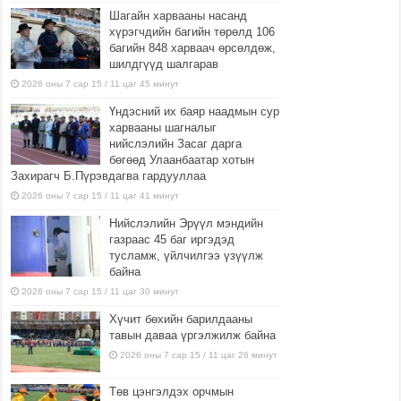
Шагайн харвааны насанд
хүрэгчдийн багийн төрөлд 106
багийн 848 харваач өрсөлдөж,
шилдгүүд шалгарав
2026 оны 7 сар 15 / 11 цаг 45 минут
Үндэсний их баяр наадмын сур
харвааны шагналыг
нийслэлийн Засаг дарга
бөгөөд Улаанбаатар хотын
Захирагч Б.Пүрэвдагва гардууллаа
2026 оны 7 сар 15 / 11 цаг 41 минут
Нийслэлийн Эрүүл мэндийн
газраас 45 баг иргэдэд
тусламж, үйлчилгээ үзүүлж
байна
2026 оны 7 сар 15 / 11 цаг 30 минут
Хүчит бөхийн барилдааны
тавын даваа үргэлжилж байна
2026 оны 7 сар 15 / 11 цаг 26 минут
Төв цэнгэлдэх орчмын