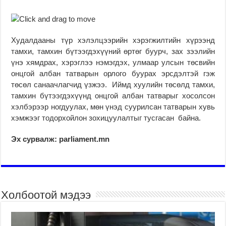
Худалдааны түр хэлэлцээрийн хэрэгжилтийн хүрээнд
тамхи, тамхин бүтээгдэхүүний өртөг буурч, зах зээлийн
үнэ хямдрах, хэрэглээ нэмэгдэх, улмаар улсын төсвийн
онцгой албан татварын орлого буурах эрсдэлтэй гэж
төсөл санаачлагчид үзжээ. Иймд хуулийн төсөлд тамхи,
тамхин бүтээгдэхүүнд онцгой албан татварыг хосолсон
хэлбэрээр ногдуулах, мөн үнэд суурилсан татварын хувь
хэмжээг тодорхойлон зохицуулалтыг тусгасан байна.
Эх сурвалж: parliament.mn
Холбоотой мэдээ