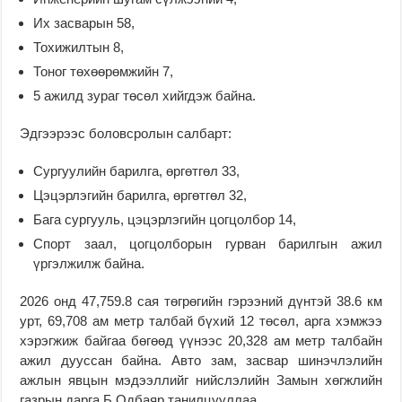
Их засварын 58,
Тохижилтын 8,
Тоног төхөөрөмжийн 7,
5 ажилд зураг төсөл хийгдэж байна.
Эдгээрээс боловсролын салбарт:
Сургуулийн барилга, өргөтгөл 33,
Цэцэрлэгийн барилга, өргөтгөл 32,
Бага сургууль, цэцэрлэгийн цогцолбор 14,
Спорт заал, цогцолборын гурван барилгын ажил
үргэлжилж байна.
2026 онд 47,759.8 сая төгрөгийн гэрээний дүнтэй 38.6 км
урт, 69,708 ам метр талбай бүхий 12 төсөл, арга хэмжээ
хэрэгжиж байгаа бөгөөд үүнээс 20,328 ам метр талбайн
ажил дууссан байна. Авто зам, засвар шинэчлэлийн
ажлын явцын мэдээллийг нийслэлийн Замын хөгжлийн
газрын дарга Б.Одбаяр танилцууллаа.