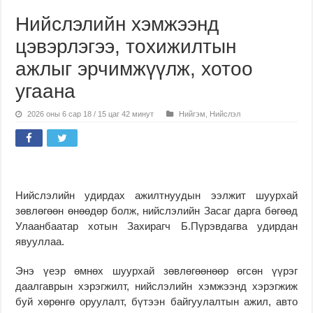
Нийслэлийн хэмжээнд
цэвэрлэгээ, тохижилтын
ажлыг эрчимжүүлж, хотоо
угаана
2026 оны 6 сар 18 / 15 цаг 42 минут
Нийгэм
,
Нийслэл
Нийслэлийн удирдах ажилтнуудын ээлжит шуурхай
зөвлөгөөн өнөөдөр болж, нийслэлийн Засаг дарга бөгөөд
Улаанбаатар хотын Захирагч Б.Пүрэвдагва удирдан
явууллаа.
Энэ үеэр өмнөх шуурхай зөвлөгөөнөөр өгсөн үүрэг
даалгаврын хэрэгжилт, нийслэлийн хэмжээнд хэрэгжиж
буй хөрөнгө оруулалт, бүтээн байгуулалтын ажил, авто