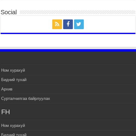
ЦЭРГИЙН ЁСЛОЛЫН ЖАГСААЛ БОЛЛОО
Social
2026 оны 7 сар 14 / 17 цаг 47 минут
Өв соёлоо тээж яваа уяачдын галаар УИХ-ын
дарга С.Бямбацогт зочлон баяр хүргэв
2026 оны 7 сар 14 / 17 цаг 40 минут
УИХ-ын дарга С.Бямбацогт Үндэсний их баяр
наадмын нээлтэд оролцон, сурын талбай,
шагайн асарт зочиллоо
2026 оны 7 сар 14 / 17 цаг 26 минут
Монгол Улсын Их Хурлын дарга С.Бямбацогт
Ном хурахуй
баяр наадмын мэндчилгээ дэвшүүлэв
Бидний тухай
2026 оны 7 сар 14 / 17 цаг 09 минут
Архив
УИХ-ын дарга С.Бямбацогт БНХАУ-аас Монгол
Улсад суугаа Элчин сайд Шэнь Миньжуанийг
Сурталчилгаа байрлуулах
хүлээн авч уулзав
2026 оны 7 сар 14 / 17 цаг 03 минут
FH
УИХ-ын дарга С.Бямбацогт Бүгд Найрамдах
Солонгос Улсын Ерөнхийлөгч И Жэ Мён-д
Ном хурахуй
бараалхав
Бидний тухай
2026 оны 7 сар 14 / 16 цаг 56 минут