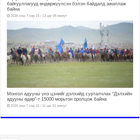
байгууллагууд өндөржүүлсэн бэлэн байдалд ажиллаж
байна
2026 оны 7 сар 15 / 13 цаг 06 минут
Монгол адууны үнэ цэнийг дэлхийд сурталчлах “Дэлхийн
адууны өдөр”-т 15000 морьтон оролцож байна
2026 оны 7 сар 15 / 11 цаг 51 минут