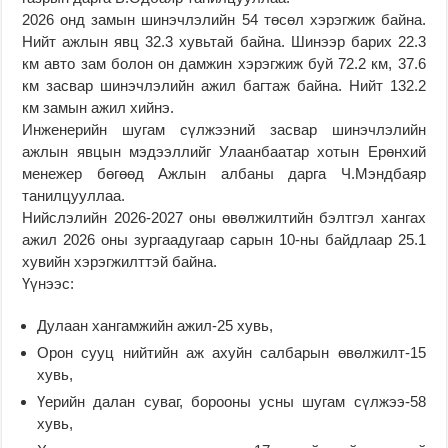
2026 онд замын шинэчлэлийн 54 төсөл хэрэгжиж байна.
Нийт ажлын явц 32.3 хувьтай байна. Шинээр барих 22.3
км авто зам болон он дамжин хэрэгжиж буй 72.2 км, 37.6
км засвар шинэчлэлийн ажил багтаж байна. Нийт 132.2
км замын ажил хийнэ.
Инженерийн шугам сүлжээний засвар шинэчлэлийн
ажлын явцын мэдээллийг Улаанбаатар хотын Ерөнхий
менежер бөгөөд Ажлын албаны дарга Ч.Мэндбаяр
танилцууллаа.
Нийслэлийн 2026-2027 оны өвөлжилтийн бэлтгэл хангах
ажил 2026 оны зургаадугаар сарын 10-ны байдлаар 25.1
хувийн хэрэгжилттэй байна.
Үүнээс:
Дулаан хангамжийн ажил-25 хувь,
Орон сууц нийтийн аж ахуйн салбарын өвөлжилт-15
хувь,
Үерийн далан суваг, борооны усны шугам сүлжээ-58
хувь,