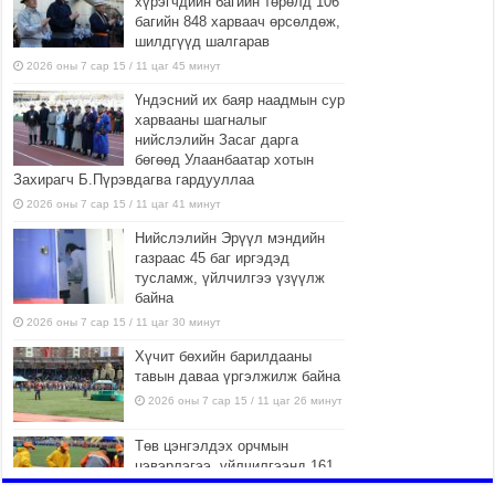
хүрэгчдийн багийн төрөлд 106
багийн 848 харваач өрсөлдөж,
шилдгүүд шалгарав
2026 оны 7 сар 15 / 11 цаг 45 минут
Үндэсний их баяр наадмын сур
харвааны шагналыг
нийслэлийн Засаг дарга
бөгөөд Улаанбаатар хотын
Захирагч Б.Пүрэвдагва гардууллаа
2026 оны 7 сар 15 / 11 цаг 41 минут
Нийслэлийн Эрүүл мэндийн
газраас 45 баг иргэдэд
тусламж, үйлчилгээ үзүүлж
байна
2026 оны 7 сар 15 / 11 цаг 30 минут
Хүчит бөхийн барилдааны
тавын даваа үргэлжилж байна
2026 оны 7 сар 15 / 11 цаг 26 минут
Төв цэнгэлдэх орчмын
цэвэрлэгээ, үйлчилгээнд 161
ажилтан, 27 техниктэй