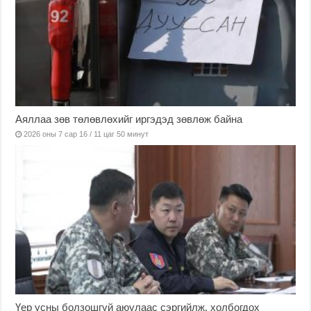
Аяллаа зөв төлөвлөхийг иргэдэд зөвлөж байна
2026 оны 7 сар 16 / 11 цаг 50 минут
Үер усны болзошгүй аюулаас сэргийлж, холбогдох