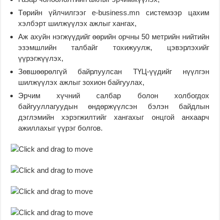
Төрийн үйлчилгээг e-business.mn системээр цахим
хэлбэрт шилжүүлэх ажлыг хангах,
Аж ахуйн нэгжүүдийг өөрийн орчны 50 метрийн нийтийн
эзэмшлийн талбайг тохижуулж, цэвэрлэхийг
үүрэгжүүлэх,
Зөвшөөрөлгүй байрлуулсан ТҮЦ-үүдийг нүүлгэн
шилжүүлэх ажлыг зохион байгуулах,
Эрчим хүчний салбар болон холбогдох
байгууллагуудын өндөржүүлсэн бэлэн байдлын
дэглэмийн хэрэгжилтийг хангахыг онцгой анхаарч
ажиллахыг үүрэг болгов.