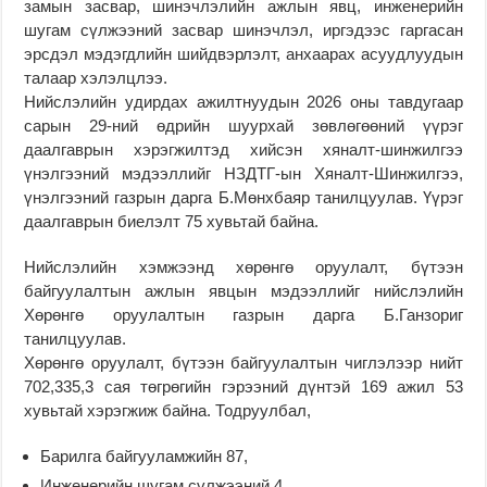
замын засвар, шинэчлэлийн ажлын явц, инженерийн
шугам сүлжээний засвар шинэчлэл, иргэдээс гаргасан
эрсдэл мэдэгдлийн шийдвэрлэлт, анхаарах асуудлуудын
талаар хэлэлцлээ.
Нийслэлийн удирдах ажилтнуудын 2026 оны тавдугаар
сарын 29-ний өдрийн шуурхай зөвлөгөөний үүрэг
даалгаврын хэрэгжилтэд хийсэн хяналт-шинжилгээ
үнэлгээний мэдээллийг НЗДТГ-ын Хяналт-Шинжилгээ,
үнэлгээний газрын дарга Б.Мөнхбаяр танилцуулав. Үүрэг
даалгаврын биелэлт 75 хувьтай байна.
Нийслэлийн хэмжээнд хөрөнгө оруулалт, бүтээн
байгуулалтын ажлын явцын мэдээллийг нийслэлийн
Хөрөнгө оруулалтын газрын дарга Б.Ганзориг
танилцуулав.
Хөрөнгө оруулалт, бүтээн байгуулалтын чиглэлээр нийт
702,335,3 сая төгрөгийн гэрээний дүнтэй 169 ажил 53
хувьтай хэрэгжиж байна. Тодруулбал,
Барилга байгууламжийн 87,
Инженерийн шугам сүлжээний 4,