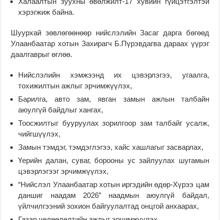
Халаалтын зуухны өвөлжилт-17 хувийн гүйцэтгэлтэй
хэрэгжиж байна.
Шуурхай зөвлөгөөнөөр нийслэлийн Засаг дарга бөгөөд
Улаанбаатар хотын Захирагч Б.Пүрэвдагва дараах үүрэг
даалгаврыг өглөө.
Нийслэлийн хэмжээнд их цэвэрлэгээ, угаалга,
тохижилтын ажлыг эрчимжүүлэх,
Барилга, авто зам, явган замын ажлын талбайн
аюулгүй байдлыг хангах,
Тоосжилтыг бууруулах зорилгоор зам талбайг усалж,
чийгшүүлэх,
Замын тэмдэг, тэмдэглэгээ, хайс хашлагыг засварлах,
Үерийн далан, суваг, борооны ус зайлуулах шугамын
цэвэрлэгээг эрчимжүүлэх,
“Нийслэл Улаанбаатар хотын иргэдийн өдөр-Хүрээ цам
даншиг наадам 2026” наадмын аюулгүй байдал,
үйлчилгээний зохион байгуулалтад онцгой анхаарах,
Газар чөлөөлөлтийн ажлыг эрчимжүүлэх,