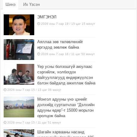
Шинэ
Их Үзсэн
ЭМГЭНЭЛ
2026 оны 7 сар 19 / 15 цаг 15 минут
Аяллаа зөв төлөвлөхийг
иргэдэд зөвлөж байна
2026 оны 7 сар 16 / 11 цаг 50 минут
Үер усны болзошгүй аюулаас
сэргийлж, холбогдох
байгууллагууд өндөржүүлсэн
бэлэн байдалд ажиллаж байна
2026 оны 7 сар 15 / 13 цаг 06 минут
Монгол адууны үнэ цэнийг
дэлхийд сурталчлах “Дэлхийн
адууны өдөр”-т 15000 морьтон
оролцож байна
2026 оны 7 сар 15 / 11 цаг 51 минут
Шагайн харвааны насанд