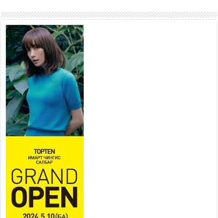
ажиллаж байна
2026 оны 7 сар 15 / 11 цаг 22 минут
Наадмын амралтын өдрүүдэд
нийслэлийн эрүүл мэндийн
байгууллагууд дараах
хуваарийн дагуу ажиллана
2026 оны 7 сар 15 / 11 цаг 18 минут
Үндэсний их баяр наадам
эхэллээ
2026 оны 7 сар 15 / 11 цаг 14 минут
Үер усны аюулаас сэргийлж, нийслэлийн Онцгой
байдлын газрын 162 алба хаагч үүрэг гүйцэтгэж
байна
2026 оны 7 сар 15 / 11 цаг 07 минут
Үндэсний их сурын харваанд 850 харваач цэц
мэргэнээ сорьж байна
2026 оны 7 сар 15 / 11 цаг 03 минут
Төв цэнгэлдэхийн эргэн тойронд
2026 оны 7 сар 15 / 10 цаг 58 минут