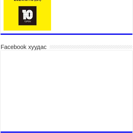
Үндэсний их баяр наадмын шагайн харваа
насанд хүрэгчдийн багийн харваагаар
үргэлжилж байна
2026 оны 7 сар 15 / 10 цаг 52 минут
Үндэсний их баяр наадмын хүчит бөхийн
барилдаан эхэллээ
2026 оны 7 сар 15 / 10 цаг 46 минут
Facebook хуудас
Үндэсний хувцасны өдрийг тохиолдуулан
“Дээлтэй монгол наадам” боллоо
2026 оны 7 сар 15 / 10 цаг 41 минут
МОНГОЛ УЛСЫН ЕРӨНХИЙ САЙД Н.УЧРАЛ
БАЯР НААДМЫН НЭЭЛТЭД ОРОЛЦОЖ,
НААДАМЧИН ОЛОНД МЭНДЧИЛГЭЭ
ДЭВШҮҮЛЭВ
2026 оны 7 сар 14 / 17 цаг 56 минут
МОНГОЛ УЛСЫН ЕРӨНХИЙ САЙД Н.УЧРАЛ
БҮГД НАЙРАМДАХ СОЛОНГОС УЛСЫН
ЕРӨНХИЙЛӨГЧ И ЖЭ МЁН-Д БАРААЛХАВ
2026 оны 7 сар 14 / 17 цаг 51 минут
ТӨРИЙН ДАЛБААНЫ ӨДӨРТ ЗОРИУЛСАН