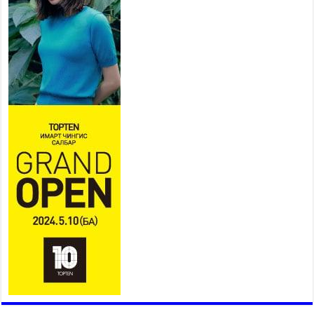
2026 оны 7 сар 15 / 11 цаг 18 минут
Үндэсний их баяр наадам
эхэллээ
2026 оны 7 сар 15 / 11 цаг 14 минут
Үер усны аюулаас сэргийлж, нийслэлийн Онцгой
байдлын газрын 162 алба хаагч үүрэг гүйцэтгэж
байна
2026 оны 7 сар 15 / 11 цаг 07 минут
Үндэсний их сурын харваанд 850 харваач цэц
мэргэнээ сорьж байна
2026 оны 7 сар 15 / 11 цаг 03 минут
Төв цэнгэлдэхийн эргэн тойронд
2026 оны 7 сар 15 / 10 цаг 58 минут
Үндэсний их баяр наадмын шагайн харваа
насанд хүрэгчдийн багийн харваагаар
үргэлжилж байна
2026 оны 7 сар 15 / 10 цаг 52 минут
Үндэсний их баяр наадмын хүчит бөхийн
барилдаан эхэллээ