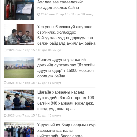
Аяллаа зөв төлөвлөхийг
иргэдэд зөвлөж байна
2026 оны 7 сар 16 / 11 цаг 50 минут
Үер усны болзошгүй аюулаас
сэргийлж, холбогдох
байгууллагууд өндөржүүлсэн
бэлэн байдалд ажиллаж байна
2026 оны 7 сар 15 / 13 цаг 06 минут
Монгол адууны үнэ цэнийг
дэлхийд сурталчлах “Дэлхийн
адууны өдөр”-т 15000 морьтон
оролцож байна
2026 оны 7 сар 15 / 11 цаг 51 минут
Шагайн харвааны насанд
хүрэгчдийн багийн төрөлд 106
багийн 848 харваач өрсөлдөж,
шилдгүүд шалгарав
2026 оны 7 сар 15 / 11 цаг 45 минут
Үндэсний их баяр наадмын сур
харвааны шагналыг
нийслэлийн Засаг дарга