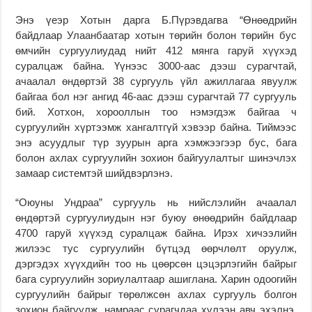
Энэ үеэр Хотын дарга Б.Пүрэвдагва “Өнөөдрийн
байдлаар Улаанбаатар хотын төрийн болон төрийн бус
өмчийн сургуулиудад нийт 412 мянга гаруй хүүхэд
суралцаж байна. Үүнээс 3000-аас дээш сурагчтай,
ачаалал өндөртэй 38 сургууль үйл ажиллагаа явуулж
байгаа бол нэг ангид 46-аас дээш сурагчтай 77 сургууль
бий. Хотхон, хорооллын тоо нэмэгдэж байгаа ч
сургуулийн хүртээмж хангалтгүй хэвээр байна. Тиймээс
энэ асуудлыг түр зуурын арга хэмжээгээр бус, бага
болон ахлах сургуулийн зохион байгуулалтыг шинэчлэх
замаар системтэй шийдвэрлэнэ.
“Оюуны Ундраа” сургууль нь нийслэлийн ачаалал
өндөртэй сургуулиудын нэг буюу өнөөдрийн байдлаар
4700 гаруй хүүхэд суралцаж байна. Ирэх хичээлийн
жилээс тус сургуулийн бүтцэд өөрчлөлт оруулж,
дэргэдэх хүүхдийн тоо нь цөөрсөн цэцэрлэгийн байрыг
бага сургуулийн зориулалтаар ашиглана. Харин одоогийн
сургуулийн байрыг төрөлжсөн ахлах сургууль болгон
зохион байгуулж, намраас сурагчдаа хүлээн авч эхэлнэ.