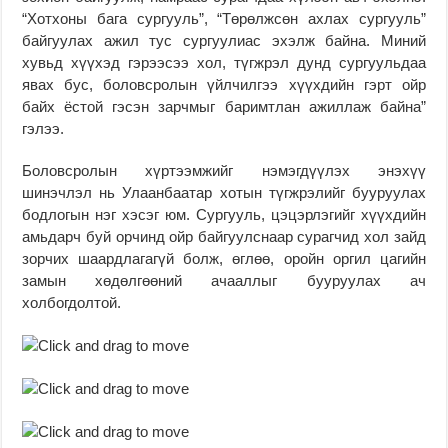
“Хотхоны бага сургууль”, “Төрөлжсөн ахлах сургууль”
байгуулах ажил тус сургуулиас эхэлж байна. Миний
хувьд хүүхэд гэрээсээ хол, түгжрэл дунд сургуульдаа
явах бус, боловсролын үйлчилгээ хүүхдийн гэрт ойр
байх ёстой гэсэн зарчмыг баримтлан ажиллаж байна”
гэлээ.
Боловсролын хүртээмжийг нэмэгдүүлэх энэхүү
шинэчлэл нь Улаанбаатар хотын түгжрэлийг бууруулах
бодлогын нэг хэсэг юм. Сургууль, цэцэрлэгийг хүүхдийн
амьдарч буй орчинд ойр байгуулснаар сурагчид хол зайд
зорчих шаардлагагүй болж, өглөө, оройн оргил цагийн
замын хөдөлгөөний ачааллыг бууруулах ач
холбогдолтой.