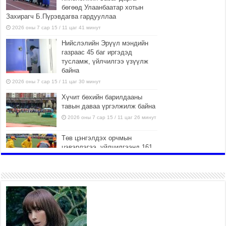
бөгөөд Улаанбаатар хотын
Захирагч Б.Пүрэвдагва гардууллаа
2026 оны 7 сар 15 / 11 цаг 41 минут
Нийслэлийн Эрүүл мэндийн
газраас 45 баг иргэдэд
тусламж, үйлчилгээ үзүүлж
байна
2026 оны 7 сар 15 / 11 цаг 30 минут
Хүчит бөхийн барилдааны
тавын даваа үргэлжилж байна
2026 оны 7 сар 15 / 11 цаг 26 минут
Төв цэнгэлдэх орчмын
цэвэрлэгээ, үйлчилгээнд 161
ажилтан, 27 техниктэй
ажиллаж байна
2026 оны 7 сар 15 / 11 цаг 22 минут
Наадмын амралтын өдрүүдэд
нийслэлийн эрүүл мэндийн
байгууллагууд дараах
хуваарийн дагуу ажиллана