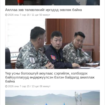
Аяллаа зөв төлөвлөхийг иргэдэд зөвлөж байна
2026 оны 7 сар 16 / 11 цаг 50 минут
Үер усны болзошгүй аюулаас сэргийлж, холбогдох
байгууллагууд өндөржүүлсэн бэлэн байдалд ажиллаж
байна
2026 оны 7 сар 15 / 13 цаг 06 минут