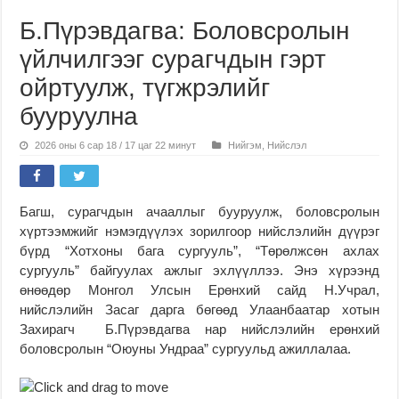
Б.Пүрэвдагва: Боловсролын
үйлчилгээг сурагчдын гэрт
ойртуулж, түгжрэлийг
бууруулна
2026 оны 6 сар 18 / 17 цаг 22 минут
Нийгэм
,
Нийслэл
Багш, сурагчдын ачааллыг бууруулж, боловсролын
хүртээмжийг нэмэгдүүлэх зорилгоор нийслэлийн дүүрэг
бүрд “Хотхоны бага сургууль”, “Төрөлжсөн ахлах
сургууль” байгуулах ажлыг эхлүүллээ. Энэ хүрээнд
өнөөдөр Монгол Улсын Ерөнхий сайд Н.Учрал,
нийслэлийн Засаг дарга бөгөөд Улаанбаатар хотын
Захирагч Б.Пүрэвдагва нар нийслэлийн ерөнхий
боловсролын “Оюуны Ундраа” сургуульд ажиллалаа.