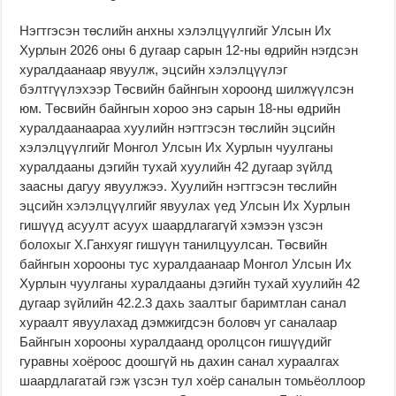
Нэгтгэсэн төслийн анхны хэлэлцүүлгийг Улсын Их
Хурлын 2026 оны 6 дугаар сарын 12-ны өдрийн нэгдсэн
хуралдаанаар явуулж, эцсийн хэлэлцүүлэг
бэлтгүүлэхээр Төсвийн байнгын хороонд шилжүүлсэн
юм. Төсвийн байнгын хороо энэ сарын 18-ны өдрийн
хуралдаанаараа хуулийн нэгтгэсэн төслийн эцсийн
хэлэлцүүлгийг Монгол Улсын Их Хурлын чуулганы
хуралдааны дэгийн тухай хуулийн 42 дугаар зүйлд
заасны дагуу явуулжээ. Хуулийн нэгтгэсэн төслийн
эцсийн хэлэлцүүлгийг явуулах үед Улсын Их Хурлын
гишүүд асуулт асуух шаардлагагүй хэмээн үзсэн
болохыг Х.Ганхуяг гишүүн танилцуулсан. Төсвийн
байнгын хорооны тус хуралдаанаар Монгол Улсын Их
Хурлын чуулганы хуралдааны дэгийн тухай хуулийн 42
дугаар зүйлийн 42.2.3 дахь заалтыг баримтлан санал
хураалт явуулахад дэмжигдсэн боловч уг саналаар
Байнгын хорооны хуралдаанд оролцсон гишүүдийг
гуравны хоёроос доошгүй нь дахин санал хураалгах
шаардлагатай гэж үзсэн тул хоёр саналын томьёоллоор