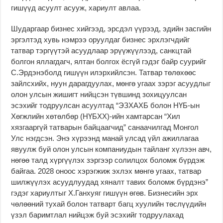
гишүүд асуулт асууж, хариулт авлаа.
Шударгаар бизнес хийгээд, эрсдэл үүрээд, эдийн засгийн
эргэлтэд хувь нэмрээ оруулдаг бизнес эрхлэгчдийг
татвар тэргүүтэй асуудлаар эрүүжүүлээд, санкцтай
болгон яллагдагч, ялтан болгох ёсгүй гэдэг байр суурийг
С.Эрдэнэболд гишүүн илэрхийлсэн. Татвар төлөхөөс
зайлсхийх, нуун дарагдуулах, мөнгө угаах зэрэг асуудлыг
олон улсын жишигт нийцсэн түвшинд зохицуулсан
эсэхийг тодруулсан асуултад “ЭЗХАХБ болон НҮБ-ын
Хөгжлийн хөтөлбөр (НҮБХХ)-ийн хамтарсан “Хил
хязгааргүй татварын байцаагчид” санаачилгад Монгол
Улс нэгдсэн. Энэ хүрээнд манай улсад үйл ажиллагаа
явуулж буй олон улсын компаниудын тайланг хүлээн авч,
нөгөө талд хүргүүлэх зэргээр солилцох боломж бүрдэж
байгаа. 2028 оноос хэрэгжиж эхлэх мөнгө угаах, татвар
шилжүүлэх асуудлуудад хяналт тавих боломж бүрдэнэ”
гэдэг хариултыг Х.Ганхуяг гишүүн өгөв. Бизнесийн эрх
чөлөөний тухай болон татварт багц хуулийн төслүүдийн
үзэл баримтлал нийцэж буй эсэхийг тодруулахад