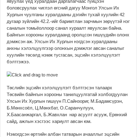
явуулах үед хуралдаан даргалагчаас гүйцээн
боловсруулах чиглэл өгсний дагуу Монгол Улсын Их
Хурлын чуулганы хуралдааны дэгийн тухай хуулийн 42
дугаар зүйлийн 42.2.-ийг баримтлан зарчмын зөрүүтэй нэг
саналын томьёоллоор санал хураалт явуулсан байна.
Байнгын хорооны хуралдаанд оролцсон гишүүдийн олонх
дэмжсэн аж. Улсын Их Хурлын нэгдсэн хуралдааны
анхны хэлэлцүүлгээр олонхын дэмжлэг авсан саналыг
хуулийн төсөлд нэмж тусгасан, эцсийн хэлэлцүүлэгт
бэлтгэжээ.
Төслийн эцсийн хэлэлцүүлэгт бэлтгэсэн талаарх
Төсвийн байнгын хорооны танилцуулгатай холбогдуулан
Улсын Их Хурлын гишүүн П.Сайнзориг, М.Бадамсүрэн,
Б.Мөнхсоёл, Ц.Мөнхбат, О.Саранчулуун,
Х.Баасанжаргал, Б.Жавхлан нар асуулт асууж, Ерөнхий
сайд, ажлын хэсгээс хариулт авсан юм.
Нэмэгдсэн өртгийн албан татварын ачааллыг эцсийн