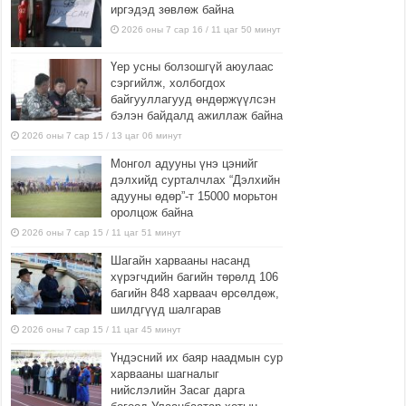
иргэдэд зөвлөж байна
2026 оны 7 сар 16 / 11 цаг 50 минут
Үер усны болзошгүй аюулаас
сэргийлж, холбогдох
байгууллагууд өндөржүүлсэн
бэлэн байдалд ажиллаж байна
2026 оны 7 сар 15 / 13 цаг 06 минут
Монгол адууны үнэ цэнийг
дэлхийд сурталчлах “Дэлхийн
адууны өдөр”-т 15000 морьтон
оролцож байна
2026 оны 7 сар 15 / 11 цаг 51 минут
Шагайн харвааны насанд
хүрэгчдийн багийн төрөлд 106
багийн 848 харваач өрсөлдөж,
шилдгүүд шалгарав
2026 оны 7 сар 15 / 11 цаг 45 минут
Үндэсний их баяр наадмын сур
харвааны шагналыг
нийслэлийн Засаг дарга