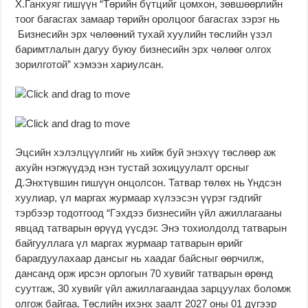
Х.Ганхуяг гишүүн “Төрийн бүтцийг цомхон, зөвшөөрлийн
тоог багасгах замаар төрийн оролцоог багасгах зэрэг нь
Бизнесийн эрх чөлөөний тухай хуулийн төслийн үзэл
баримтлалын дагуу буюу бизнесийн эрх чөлөөг олгох
зорилготой” хэмээн хариулсан.
Эцсийн хэлэлцүүлгийг нь хийж буй энэхүү төслөөр аж
ахуйн нэгжүүдэд нэн тустай зохицуулалт орсныг
Д.Энхтүвшин гишүүн онцолсон. Татвар төлөх нь Үндсэн
хуулиар, үл маргах журмаар хүлээсэн үүрэг гэдгийг
тэрбээр тодотгоод “Гэхдээ бизнесийн үйл ажиллагааны
явцад татварын өрүүд үүсдэг. Энэ тохиолдолд татварын
байгууллага үл маргах журмаар татварын өрийг
барагдуулахаар дансыг нь хаадаг байсныг өөрчилж,
дансанд орж ирсэн орлогын 70 хувийг татварын өрөнд
суутгаж, 30 хувийг үйл ажиллагаандаа зарцуулах боломж
олгож байгаа. Төслийн ихэнх заалт 2027 оны 01 дүгээр