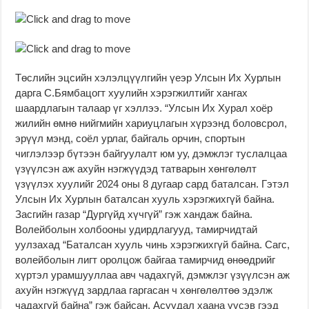
Төслийн эцсийн хэлэлцүүлгийн үеэр Улсын Их Хурлын
дарга С.Бямбацогт хуулийн хэрэгжилтийг хангах
шаардлагын талаар үг хэллээ. “Улсын Их Хурал хоёр
жилийн өмнө нийгмийн хариуцлагын хүрээнд боловсрол,
эрүүл мэнд, соёл урлаг, байгаль орчин, спортын
чиглэлээр бүтээн байгуулалт юм уу, дэмжлэг туслалцаа
үзүүлсэн аж ахуйн нэгжүүдэд татварын хөнгөлөлт
үзүүлэх хуулийг 2024 оны 8 дугаар сард баталсан. Гэтэл
Улсын Их Хурлын баталсан хууль хэрэгжихгүй байна.
Засгийн газар “Дургүйд хүчгүй” гэж хандаж байна.
Волейболын холбооны удирдлагууд, тамирчидтай
уулзахад “Баталсан хууль чинь хэрэгжихгүй байна. Сагс,
волейболын лигт оролцож байгаа тамирчид өнөөдрийг
хүртэл урамшууллаа авч чадахгүй, дэмжлэг үзүүлсэн аж
ахуйн нэгжүүд зардлаа гаргасан ч хөнгөлөлтөө эдэлж
чадахгүй байна” гэж байсан. Асуудал хаана үүсэв гээд