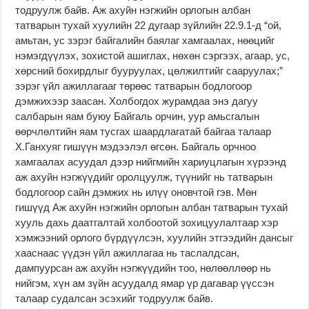
тодруулж байв. Аж ахуйн нэгжийн орлогын албан
татварын тухай хуулийн 22 дугаар зүйлийн 22.9.1-д “ой,
амьтан, ус зэрэг байгалийн баялаг хамгаалах, нөөцийг
нэмэгдүүлэх, зохистой ашиглах, нөхөн сэргээх, агаар, ус,
хөрсний бохирдлыг бууруулах, цөлжилтийг сааруулах;”
зэрэг үйл ажиллагааг төрөөс татварын бодлогоор
дэмжихээр заасан. Холбогдох журамдаа энэ дагуу
салбарын яам буюу Байгаль орчин, уур амьсгалын
өөрчлөлтийн яам тусгах шаардлагатай байгаа талаар
Х.Ганхуяг гишүүн мэдээлэл өгсөн. Байгаль орчноо
хамгаалах асуудал дээр нийгмийн хариуцлагын хүрээнд
аж ахуйн нэгжүүдийг оролцуулж, түүнийг нь татварын
бодлогоор сайн дэмжих нь илүү оновчтой гэв. Мөн
гишүүд Аж ахуйн нэгжийн орлогын албан татварын тухай
хууль дахь даатгалтай холбоотой зохицуулалтаар хэр
хэмжээний орлого бүрдүүлсэн, хуулийн этгээдийн дансыг
хааснаас үүдэн үйл ажиллагаа нь таслалдсан,
дампуурсан аж ахуйн нэгжүүдийн тоо, нөлөөллөөр нь
нийгэм, хүн ам зүйн асуудалд ямар үр дагавар үүссэн
талаар судалсан эсэхийг тодруулж байв.