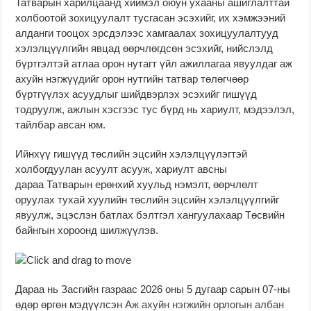
Татварын харилцаанд хиймэл оюун ухааны ашиглалттай
холбоотой зохицуулалт тусгасан эсэхийг, их хэмжээний
алданги тооцох эрсдэлээс хамгаалах зохицуулалтууд
хэлэлцүүлгийн явцад өөрчлөгдсөн эсэхийг, нийслэлд
бүртгэлтэй атлаа орон нутагт үйл ажиллагаа явуулдаг аж
ахуйн нэгжүүдийг орон нутгийн татвар төлөгчөөр
бүртгүүлэх асуудлыг шийдвэрлэх эсэхийг гишүүд
тодруулж, ажлын хэсгээс тус бүрд нь хариулт, мэдээлэл,
тайлбар авсан юм.
Ийнхүү гишүүд төслийн эцсийн хэлэлцүүлэгтэй
холбогдуулан асуулт асууж, хариулт авсны
дараа Татварын ерөнхий хуульд нэмэлт, өөрчлөлт
оруулах тухай хуулийн төслийн эцсийн хэлэлцүүлгийг
явуулж, эцэслэн батлах бэлтгэл хангуулахаар Төсвийн
байнгын хороонд шилжүүлэв.
Дараа нь Засгийн газраас 2026 оны 5 дугаар сарын 07-ны
өдөр өргөн мэдүүлсэн
Аж ахуйн нэгжийн орлогын албан