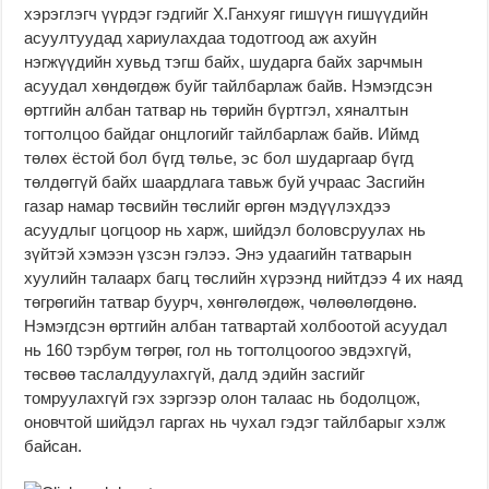
хэрэглэгч үүрдэг гэдгийг Х.Ганхуяг гишүүн гишүүдийн
асуултуудад хариулахдаа тодотгоод аж ахуйн
нэгжүүдийн хувьд тэгш байх, шударга байх зарчмын
асуудал хөндөгдөж буйг тайлбарлаж байв. Нэмэгдсэн
өртгийн албан татвар нь төрийн бүртгэл, хяналтын
тогтолцоо байдаг онцлогийг тайлбарлаж байв. Иймд
төлөх ёстой бол бүгд төлье, эс бол шударгаар бүгд
төлдөггүй байх шаардлага тавьж буй учраас Засгийн
газар намар төсвийн төслийг өргөн мэдүүлэхдээ
асуудлыг цогцоор нь харж, шийдэл боловсруулах нь
зүйтэй хэмээн үзсэн гэлээ. Энэ удаагийн татварын
хуулийн талаарх багц төслийн хүрээнд нийтдээ 4 их наяд
төгрөгийн татвар буурч, хөнгөлөгдөж, чөлөөлөгдөнө.
Нэмэгдсэн өртгийн албан татвартай холбоотой асуудал
нь 160 тэрбум төгрөг, гол нь тогтолцоогоо эвдэхгүй,
төсвөө таслалдуулахгүй, далд эдийн засгийг
томруулахгүй гэх зэргээр олон талаас нь бодолцож,
оновчтой шийдэл гаргах нь чухал гэдэг тайлбарыг хэлж
байсан.