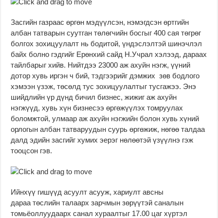
Засгийн газраас өргөн мэдүүлсэн, нэмэгдсэн өртгийн
албан татварын суутган төлөгчийн босгыг 400 сая төгрөг
болгох зохицуулалт нь бодитой, үндэслэлтэй шинэчлэл
байх болно гэдгийг Ерөнхий сайд Н.Учрал хэлээд, дараах
тайлбарыг хийв. Нийтдээ 23000 аж ахуйн нэгж, үүний
дотор хувь иргэн ч бий, тэдгээрийг дэмжих зөв бодлого
хэмээн үзэж, төсөлд тус зохицуулалтыг тусгажээ. Энэ
шийдлийн үр дүнд бичил бизнес, жижиг аж ахуйн
нэгжүүд, хувь хүн бизнесээ өргөжүүлэх томруулах
боломжтой, улмаар аж ахуйн нэгжийн болон хувь хүний
орлогын албан татваруудын суурь өргөжиж, нөгөө талдаа
далд эдийн засгийг хумих эерэг нөлөөтэй үзүүлнэ гэж
тооцсон гэв.
Ийнхүү гишүүд асуулт асууж, хариулт авсны
дараа төслийн талаарх зарчмын зөрүүтэй саналын
томьёоллуудаарх санал хураалтыг 17.00 цаг хүртэл