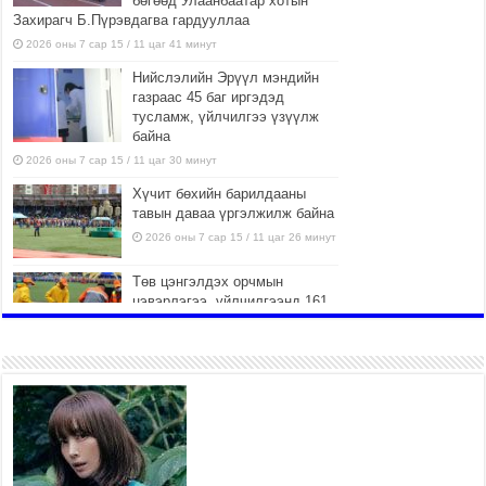
бөгөөд Улаанбаатар хотын
Захирагч Б.Пүрэвдагва гардууллаа
2026 оны 7 сар 15 / 11 цаг 41 минут
Нийслэлийн Эрүүл мэндийн
газраас 45 баг иргэдэд
тусламж, үйлчилгээ үзүүлж
байна
2026 оны 7 сар 15 / 11 цаг 30 минут
Хүчит бөхийн барилдааны
тавын даваа үргэлжилж байна
2026 оны 7 сар 15 / 11 цаг 26 минут
Төв цэнгэлдэх орчмын
цэвэрлэгээ, үйлчилгээнд 161
ажилтан, 27 техниктэй
ажиллаж байна
2026 оны 7 сар 15 / 11 цаг 22 минут
Наадмын амралтын өдрүүдэд
нийслэлийн эрүүл мэндийн
байгууллагууд дараах
хуваарийн дагуу ажиллана
2026 оны 7 сар 15 / 11 цаг 18 минут