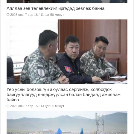
Аяллаа зөв төлөвлөхийг иргэдэд зөвлөж байна
2026 оны 7 сар 16 / 11 цаг 50 минут
Үер усны болзошгүй аюулаас сэргийлж, холбогдох
байгууллагууд өндөржүүлсэн бэлэн байдалд ажиллаж
байна
2026 оны 7 сар 15 / 13 цаг 06 минут