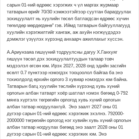
сарын 01-ний өдрөөс хэрэгжих ч үл маргах журмаар
татварын өрийг 70/30 хэмжээтэйгээр суутган барагдуулах
зохицуулалт нь хуулийн төсөл батлагдсан өдрөөс хүчин
төгөлдөр мөрдөгдөнө” гэв. Иймд татварын байгууллагууд
хуулийн хэрэгжилтийг хангаж, аж ахуйн нэгжүүдэдээ
дэмжлэг үзүүлэх хүрээнд анхаарч ажиллахыг хүссэн.
А.Ариунзаяа гишүүний тодруулсны дагуу Х.Ганхуяг
гишүүн төсөл дэх зохицуулалтуудын талаар товч
мэдээлэл өгсөн юм. Ирэх 2027, 2028 онд эдийн засгийн
өсөлт 0.7 пунктээр нэмэгдэх тооцоолол байгаа ба энэ
тохиолдолд өрхийн орлого 3 хувиар нэмэгдэх юм байна.
Татварын багц хуулийн төслийн хүрээнд хувь хүний
орлогын албан татварт хоёр шатлал нэмэх бөгөөд 0-792
мянга хүртэлх төгрөгийн орлогод хувь хүний орлогын
албан татвар ногдуулахгүй. Энэ заалт 2027 оны 01
дүгээр сарын 01-ний өдрөөс хэрэгжиж эхэлнэ. 792000-
2000000 төгрөгийн орлогод нэг хувийн хувь хүний орлогын
албан татвар ногдуулах бөгөөд энэ заалт 2028 оны 01
дүгээр сарын 01-ний өдрөөс хэрэгжих юм. Энэ