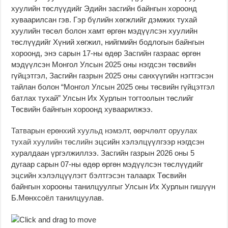
хуулийн төслүүдийг Эдийн засгийн байнгын хороонд
хуваарилсан гэв. Гэр бүлийн хөгжлийг дэмжих тухай
хуулийн төсөл болон хамт өргөн мэдүүлсэн хуулийн
төслүүдийг Хүний хөгжил, нийгмийн бодлогын байнгын
хороонд, энэ сарын 17-ны өдөр Засгийн газраас өргөн
мэдүүлсэн Монгол Улсын 2025 оны нэгдсэн төсвийн
гүйцэтгэл, Засгийн газрын 2025 оны санхүүгийн нэгтгэсэн
тайлан болон “Монгол Улсын 2025 оны төсвийн гүйцэтгэл
батлах тухай” Улсын Их Хурлын тогтоолын төслийг
Төсвийн байнгын хороонд хуваарилжээ.
Татварын ерөнхий хуульд нэмэлт, өөрчлөлт оруулах
тухай хуулийн төслийн
эцсийн хэлэлцүүлгээр нэгдсэн
хуралдаан үргэлжиллээ. Засгийн газрын 2026 оны 5
дугаар сарын 07-ны өдөр өргөн мэдүүлсэн төслүүдийг
эцсийн хэлэлцүүлэгт бэлтгэсэн талаарх Төсвийн
байнгын хорооны танилцуулгыг Улсын Их Хурлын гишүүн
Б.Мөнхсоёл танилцуулав.