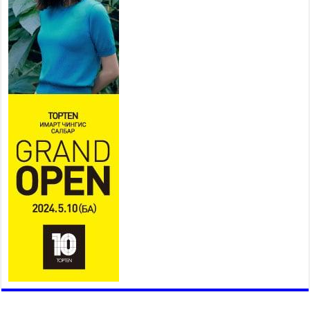
Үндэсний их баяр наадам
эхэллээ
2026 оны 7 сар 15 / 11 цаг 14 минут
Үер усны аюулаас сэргийлж, нийслэлийн Онцгой
байдлын газрын 162 алба хаагч үүрэг гүйцэтгэж
байна
2026 оны 7 сар 15 / 11 цаг 07 минут
Үндэсний их сурын харваанд 850 харваач цэц
мэргэнээ сорьж байна
2026 оны 7 сар 15 / 11 цаг 03 минут
Төв цэнгэлдэхийн эргэн тойронд
2026 оны 7 сар 15 / 10 цаг 58 минут
Үндэсний их баяр наадмын шагайн харваа
насанд хүрэгчдийн багийн харваагаар
үргэлжилж байна
2026 оны 7 сар 15 / 10 цаг 52 минут
Үндэсний их баяр наадмын хүчит бөхийн
барилдаан эхэллээ