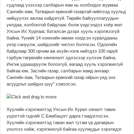
судлаад үзэхээр салбарын яам нь холбогдох журмаа
Сангийн яам, Татварын ерөнхий газартай нийлээд хуульд
нийцүүлэх ажлаа хийдэггүй. Төрийн байгууллагуудын
уялдаа, холбоотой байдлаас болж үндсэндээ хоёр жил
Улсын Их Хурлаас баталсан дээрх хууль хэрэгжээгүй
байна. Үүнийг 14 хоногийн өмнөх нэгдсэн хуралдааны
үеэр сануулж, шийдэхийг чиглэл болгосон. Одоогийн
байдлаар 300 орчим аж ахуйн нэгж нийтдээ 100 гаруй
тэрбум төгрөгийн хөнгөлөлт эдлэхээр хүлээж байна.
Ингэж удаашруулж болохгүй, яагаад хууль хэрэгжихгүй
байгаа юм. Засгийн газар, салбарын яамд анхаар.
Сангийн яам, Татварын ерөнхий газар ойрын үед энэ
асуудлыг шийднэ шүү” хэмээсэн.
Хуулийн хэрэгжилтэд Улсын Их Хурал хяналт тавих
үүрэгтэй гэдгийг С.Бямбацогт дарга тэмдэглэсэн.
Хуулийн хэрэгжилтэд таван жил тутам үр дагаврын
үнэлгээ хийж, хэрэгжихгүй байгаа хуулиудыг хэрэгждэг