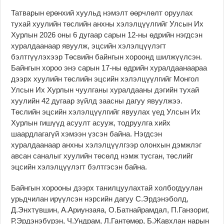
Татварын ерөнхий хуульд нэмэлт өөрчлөлт оруулах
тухай хуулийн төслийн анхны хэлэлцүүлгийг Улсын Их
Хурлын 2026 оны 6 дугаар сарын 12-ны өдрийн нэгдсэн
хуралдаанаар явуулж, эцсийн хэлэлцүүлэгт
бэлтгүүлэхээр Төсвийн байнгын хороонд шилжүүлсэн.
Байнгын хороо энэ сарын 17-ны өдрийн хуралдаанаараа
дээрх хуулийн төслийн эцсийн хэлэлцүүлгийг Монгол
Улсын Их Хурлын чуулганы хуралдааны дэгийн тухай
хуулийн 42 дугаар зүйлд заасны дагуу явуулжээ.
Төслийн эцсийн хэлэлцүүлгийг явуулах үед Улсын Их
Хурлын гишүүд асуулт асууж, тодруулга хийх
шаардлагагүй хэмээн үзсэн байна. Нэгдсэн
хуралдаанаар анхны хэлэлцүүлгээр олонхын дэмжлэг
авсан саналыг хуулийн төсөлд нэмж тусган, төслийг
эцсийн хэлэлцүүлэгт бэлтгэсэн байна.
Байнгын хорооны дээрх танилцуулахтай холбогдуулан
урьдчилан ирүүлсэн нэрсийн дагуу С.Эрдэнэболд,
Д.Энхтүвшин, А.Ариунзаяа, О.Батнайрамдал, П.Ганзориг,
Р.Эрдэнэбүрэн, Ч.Ундрам, Л.Гантөмөр, Б.Жавхлан нарын