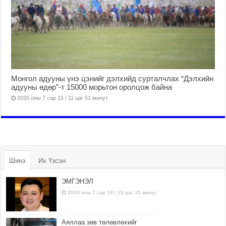
Монгол адууны үнэ цэнийг дэлхийд сурталчлах “Дэлхийн
адууны өдөр”-т 15000 морьтон оролцож байна
2026 оны 7 сар 15 / 11 цаг 51 минут
Шинэ
Их Үзсэн
ЭМГЭНЭЛ
2026 оны 7 сар 19 / 15 цаг 15 минут
Аяллаа зөв төлөвлөхийг