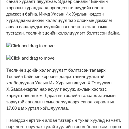
санал хураалт явуулжээ. Эдгээр саналыг Байнгын
хорооны хуралдаанд оролцсон гишүүдийн олонх
дэмжсэн байна. Иймд Улсын Их Хурлын нэгдсэн
хуралдааны анхны хэлэлцүүлгээр олонхын дэмжлэг
авсан саналуудыг хуулийн нэгтгэсэн төсөлд нэмж
тусгасан, төслийг эцсийн хэлэлцүүлэгт бэлтгэсэн байна.
Төслийн эцсийн хэлэлцүүлэгт бэлтгэсэн талаарх
Төсвийн байнгын хорооны дээрх танилцуулгатай
холбогдуулан Улсын Их Хурлын гишүүн Х.Тэмүүжин,
Х.Баасанжаргал нар асуулт асууж, ажлын хэсгээс
хариулт авсан юм. Дараа нь төслийн талаарх зарчмын
зөрүүтэй саналын томьёоллуудаарх санал хураалтыг
17.00 цаг хүртэл хойшлууллаа.
Нэмэгдсэн өртгийн албан татварын тухай хуульд нэмэлт,
өөрчлөлт оруулах тухай хуулийн төсөл болон хамт өргөн