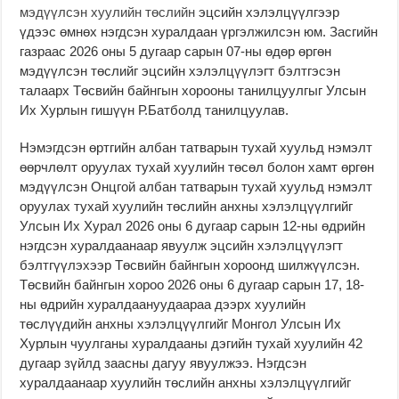
мэдүүлсэн хуулийн төслийн
эцсийн хэлэлцүүлгээр
үдээс өмнөх нэгдсэн хуралдаан үргэлжилсэн юм. Засгийн
газраас 2026 оны 5 дугаар сарын 07-ны өдөр өргөн
мэдүүлсэн төслийг эцсийн хэлэлцүүлэгт бэлтгэсэн
талаарх Төсвийн байнгын хорооны танилцуулгыг Улсын
Их Хурлын гишүүн Р.Батболд танилцуулав.
Нэмэгдсэн өртгийн албан татварын тухай хуульд нэмэлт
өөрчлөлт оруулах тухай хуулийн төсөл болон хамт өргөн
мэдүүлсэн Онцгой албан татварын тухай хуульд нэмэлт
оруулах тухай хуулийн төслийн анхны хэлэлцүүлгийг
Улсын Их Хурал 2026 оны 6 дугаар сарын 12-ны өдрийн
нэгдсэн хуралдаанаар явуулж эцсийн хэлэлцүүлэгт
бэлтгүүлэхээр Төсвийн байнгын хороонд шилжүүлсэн.
Төсвийн байнгын хороо 2026 оны 6 дугаар сарын 17, 18-
ны өдрийн хуралдаануудаараа дээрх хуулийн
төслүүдийн анхны хэлэлцүүлгийг Монгол Улсын Их
Хурлын чуулганы хуралдааны дэгийн тухай хуулийн 42
дугаар зүйлд заасны дагуу явуулжээ. Нэгдсэн
хуралдаанаар хуулийн төслийн анхны хэлэлцүүлгийг