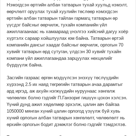
Нэмэгдсэн өртгийн албан татварын тухай хуульд нэмэлт,
өөрчлөлт оруулах тухай хуулийн төслөөр нэмэгдсэн
өртгийн албан татварын тайлан гармагц татварын өр
үүсдэг байсныг өөрчилж, тухайн компанийн үйл
ажиллагаанаас нь хамаараад үнэлгээ хийсний дагуу хоёр
хүртэлх сараар хойшлуулах юм байна. Татварын өртэй
компанийн дансыг хаадаг байсныг өөрчилж, орлогын 70
хувийг татварын өрд сутуган, үлдсэн 30 хувийг тухайн
компани үйл ажиллагаандаа зарцуулах нөхцөлийг
бүрдүүлж байна.
Засгийн газраас өргөн мэдүүлсэн энэхүү төслүүдийн
хүрээнд 2.5 их наяд төгрөгийн татварын ачаа дарамтыг
ард иргэд, аж ахуйн нэгжүүдийн нуруунаас хөнгөлж
чөлөөлөх болно гэдгийг П.Ганзориг гишүүн цохон хэлсэн.
Үүний дунд ажил хөдөлмөр эрхэлж, цалин авч байгаа
1050000 мянган хүний цалин орлогод үзүүлж буй хувь
хүний орлогын албан татварын хөнгөлөлт, чөлөөлөлт нь
өрхийн орлогын бодит дэмжлэг болно гэдгийг тэмдэглэв.