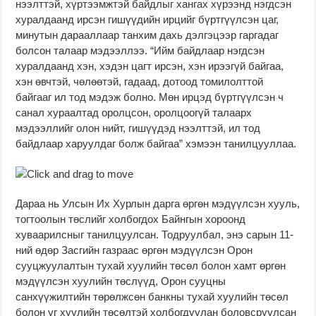
нээлттэй, хүртээмжтэй байдлыг хангах хүрээнд нэгдсэн
хуралдаанд ирсэн гишүүдийн ирцийг бүртгүүлсэн цаг,
минутын дарааллаар танхим дахь дэлгэцээр гаргадаг
болсон талаар мэдээллээ. “Ийм байдлаар нэгдсэн
хуралдаанд хэн, хэдэн цагт ирсэн, хэн ирээгүй байгаа,
хэн өвчтэй, чөлөөтэй, гадаад, дотоод томилолттой
байгааг ил тод мэдэж болно. Мөн ирцэд бүртгүүлсэн ч
санал хураалтад оролцсон, оролцоогүй талаарх
мэдээллийг олон нийт, гишүүдэд нээлттэй, ил тод
байдлаар харуулдаг болж байгаа” хэмээн танилцууллаа.
Дараа нь Улсын Их Хурлын дарга өргөн мэдүүлсэн хууль,
тогтоолын төслийг холбогдох Байнгын хороонд
хуваарилсныг танилцуулсан. Тодруулбал, энэ сарын 11-
ний өдөр Засгийн газраас өргөн мэдүүлсэн Орон
сууцжуулалтын тухай хуулийн төсөл болон хамт өргөн
мэдүүлсэн хуулийн төслүүд, Орон сууцны
санхүүжилтийн төрөлжсөн банкны тухай хуулийн төсөл
болон уг хуулийн төсөлтэй холбогдуулан боловсруулсан