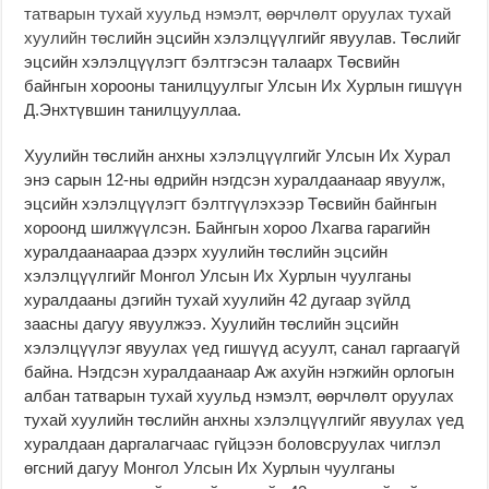
татварын тухай хуульд нэмэлт, өөрчлөлт оруулах тухай
хуулийн төсл
ийн эцсийн хэлэлцүүлгийг явуулав. Төслийг
эцсийн хэлэлцүүлэгт бэлтгэсэн талаарх Төсвийн
байнгын хорооны танилцуулгыг Улсын Их Хурлын гишүүн
Д.Энхтүвшин танилцууллаа.
Хуулийн төслийн анхны хэлэлцүүлгийг Улсын Их Хурал
энэ сарын 12-ны өдрийн нэгдсэн хуралдаанаар явуулж,
эцсийн хэлэлцүүлэгт бэлтгүүлэхээр Төсвийн байнгын
хороонд шилжүүлсэн. Байнгын хороо Лхагва гарагийн
хуралдаанаараа дээрх хуулийн төслийн эцсийн
хэлэлцүүлгийг Монгол Улсын Их Хурлын чуулганы
хуралдааны дэгийн тухай хуулийн 42 дугаар зүйлд
заасны дагуу явуулжээ. Хуулийн төслийн эцсийн
хэлэлцүүлэг явуулах үед гишүүд асуулт, санал гаргаагүй
байна. Нэгдсэн хуралдаанаар Аж ахуйн нэгжийн орлогын
албан татварын тухай хуульд нэмэлт, өөрчлөлт оруулах
тухай хуулийн төслийн анхны хэлэлцүүлгийг явуулах үед
хуралдаан даргалагчаас гүйцээн боловсруулах чиглэл
өгсний дагуу Монгол Улсын Их Хурлын чуулганы