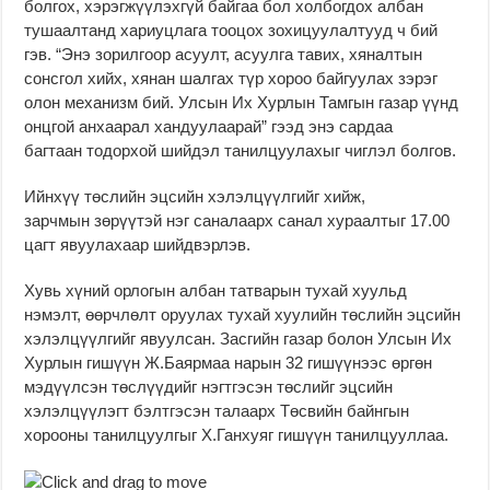
болгох, хэрэгжүүлэхгүй байгаа бол холбогдох албан
тушаалтанд хариуцлага тооцох зохицуулалтууд ч бий
гэв. “Энэ зорилгоор асуулт, асуулга тавих, хяналтын
сонсгол хийх, хянан шалгах түр хороо байгуулах зэрэг
олон механизм бий. Улсын Их Хурлын Тамгын газар үүнд
онцгой анхаарал хандуулаарай” гээд энэ сардаа
багтаан тодорхой шийдэл танилцуулахыг чиглэл болгов.
Ийнхүү төслийн эцсийн хэлэлцүүлгийг хийж,
зарчмын зөрүүтэй нэг саналаарх санал хураалтыг 17.00
цагт явуулахаар шийдвэрлэв.
Хувь хүний орлогын албан татварын тухай хуульд
нэмэлт, өөрчлөлт оруулах тухай хуулийн төслийн эцсийн
хэлэлцүүлгийг явуулсан. Засгийн газар болон Улсын Их
Хурлын гишүүн Ж.Баярмаа нарын 32 гишүүнээс өргөн
мэдүүлсэн төслүүдийг нэгтгэсэн төслийг эцсийн
хэлэлцүүлэгт бэлтгэсэн талаарх Төсвийн байнгын
хорооны танилцуулгыг Х.Ганхуяг гишүүн танилцууллаа.