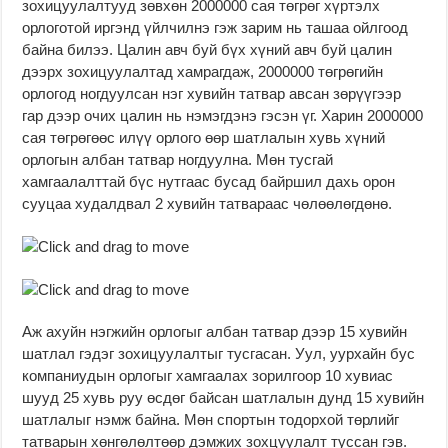
зохицуулалтууд зөвхөн 2000000 сая төгрөг хүртэлх
орлоготой иргэнд үйлчилнэ гэж зарим нь ташаа ойлгоод
байна билээ. Цалин авч буй бүх хүний авч буй цалин
дээрх зохицуулалтад хамрагдаж, 2000000 төгрөгийн
орлогод ногдуулсан нэг хувийн татвар авсан зөрүүгээр
гар дээр очих цалин нь нэмэгдэнэ гэсэн үг. Харин 2000000
сая төгрөгөөс илүү орлого өөр шатлалын хувь хүний
орлогын албан татвар ногдуулна. Мөн тусгай
хамгаалалттай бүс нутгаас бусад байршил дахь орон
сууцаа худалдвал 2 хувийн татвараас чөлөөлөгдөнө.
Аж ахуйн нэгжийн орлогыг албан татвар дээр 15 хувийн
шатлал гэдэг зохицуулалтыг тусгасан. Уул, уурхайн бус
компаниудын орлогыг хамгаалах зорилгоор 10 хувиас
шууд 25 хувь руу өсдөг байсан шатлалын дунд 15 хувийн
шатлалыг нэмж байна. Мөн спортын тодорхой төрлийг
татварын хөнгөлөлтөөр дэмжих зохцуулалт туссан гэв.