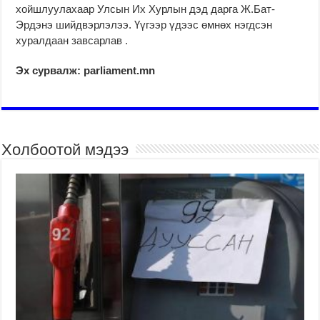
хойшлуулахаар Улсын Их Хурлын дэд дарга Ж.Бат-
Эрдэнэ шийдвэрлэлээ. Үүгээр үдээс өмнөх нэгдсэн
хуралдаан завсарлав .
Эх сурвалж: parliament.mn
Холбоотой мэдээ