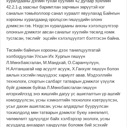
хуралдааны дэгийн тухай хуулийн 42 дугаар зүйлийн
42.2.1-д заасныг баримтлан зарчмын зөрүүтэй нэг
саналын томьёоллоор санал хураалт явуулахад Байнгын
хорооны хуралдаанд оролцсон гишүүдийн олонх
дэмжсэн гэв. Нэгдсэн хуралдааны анхны хэлэлцүүлгээр
олонхын дэмжлэг авсан саналыг хуулийн төсөлд нэмж
тусгасан, төслийг эцсийн хэлэлцүүлэгт бэлтгэсэн байна.
Төсвийн байнгын хорооны дээх танилцуулгатай
холбогдуулан Улсын Их Хурлын гишүүн
Л.Мөнхбаясгалан, М.Мандхай, О.Саранчулуун,
Н.Алтаншагай нар асуулт асууж, Х.Ганхуяг гишүүн болон
ажлын хэсгийн гишүүдээс хариулт авав. Мэдээллийн
технологи, спортын салбарт татварын дэмжлэг үзүүлж
буйг дэмжиж буйгаа Л.Мөнхбаясгалан гишүүн
илэрхийлээд энэ жишгийн дагуу ус ашиглалтын үр ашгийг
нэмэгдүүлсэн, усны хэмнэлтийн технологи нэвтрүүлсэн,
усыг дахин ашигласан, усны алдагдлыг бууруулсан
тохиолдолд мөн татварын дэмжлэг буюу хөнгөлөлт,
чөлөөлөлт эдлүүлдэг байх хэлбэрээр экологи, усны
асуудалд анхаарал хандуулах боломж бий эсэхийг