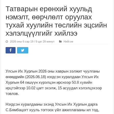
Татварын ерөнхий хуульд
нэмэлт, өөрчлөлт оруулах
тухай хуулийн төслийн эцсийн
хэлэлцүүлгийг хийлээ
2026 оны 6 сар 19 / 9 цаг 28 минут
Нийгэм
Улсын Их Хурлын 2026 оны хаврын ээлжит чуулганы
өнөөдрийн (2026.06.18) нэгдсэн хуралдаан Улсын Их
Хурлын 64 гишүүн хүрэлцэн ирснээр
50.8 хувийн
ирц
тэйгээр 10.02 цагт эхэлж, 15 асуудал хэлэлцэхээр
товлов.
Нэгдсэн хуралдааны эхэнд Улсын Их Хурлын дарга
С.Бямбацогт хууль тогтоох үйл ажиллагааны ил тод,