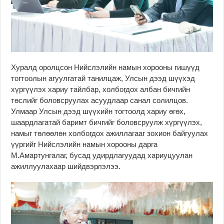
Хуралд оролцсон Нийслэлийн намын хорооны гишүүд
тогтоолын агуулгатай танилцаж, Улсын дээд шүүхэд
хүргүүлэх хариу тайлбар, холбогдох албан бичгийн
төслийг боловсруулах асуудлаар санал солилцов.
Улмаар Улсын дээд шүүхийн тогтоолд хариу өгөх,
шаардлагатай баримт бичгийг боловсруулж хүргүүлэх,
намыг төлөөлөн холбогдох ажиллагааг зохион байгуулах
үүргийг Нийслэлийн намын хорооны дарга
М.Амартунгалаг, бусад удирдлагуудад хариуцуулан
ажиллуулахаар шийдвэрлэлээ.