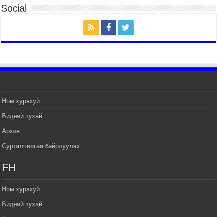
Social
2026 оны 7 сар 14 / 17 цаг 47 минут
Өв соёлоо тээж яваа уяачдын галаар УИХ-ын
дарга С.Бямбацогт зочлон баяр хүргэв
2026 оны 7 сар 14 / 17 цаг 40 минут
УИХ-ын дарга С.Бямбацогт Үндэсний их баяр
наадмын нээлтэд оролцон, сурын талбай,
шагайн асарт зочиллоо
2026 оны 7 сар 14 / 17 цаг 26 минут
Монгол Улсын Их Хурлын дарга С.Бямбацогт
Ном хурахуй
баяр наадмын мэндчилгээ дэвшүүлэв
Бидний тухай
2026 оны 7 сар 14 / 17 цаг 09 минут
Архив
УИХ-ын дарга С.Бямбацогт БНХАУ-аас Монгол
Улсад суугаа Элчин сайд Шэнь Миньжуанийг
Сурталчилгаа байрлуулах
хүлээн авч уулзав
2026 оны 7 сар 14 / 17 цаг 03 минут
FH
УИХ-ын дарга С.Бямбацогт Бүгд Найрамдах
Солонгос Улсын Ерөнхийлөгч И Жэ Мён-д
Ном хурахуй
бараалхав
Бидний тухай
2026 оны 7 сар 14 / 16 цаг 56 минут