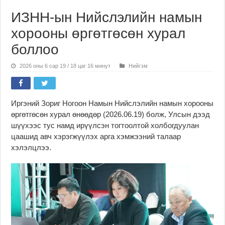
ИЗНН-ын Нийслэлийн намын
хорооны өргөтгөсөн хурал
боллоо
2026 оны 6 сар 19 / 18 цаг 16 минут
Нийгэм
Иргэний Зориг Ногоон Намын Нийслэлийн намын хорооны
өргөтгөсөн хурал өнөөдөр (2026.06.19) болж, Улсын дээд
шүүхээс тус намд ирүүлсэн тогтоолтой холбогдуулан
цаашид авч хэрэгжүүлэх арга хэмжээний талаар
хэлэлцлээ.