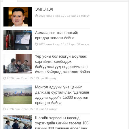
ЭМГЭНЭЛ
2026 оны 7 сар 19 / 15 цаг 15 минут
Аяллаа зөв төлөвлөхийг
иргэдэд зөвлөж байна
2026 оны 7 сар 16 / 11 цаг 50 минут
Үер усны болзошгүй аюулаас
сэргийлж, холбогдох
байгууллагууд өндөржүүлсэн
бэлэн байдалд ажиллаж байна
2026 оны 7 сар 15 / 13 цаг 06 минут
Монгол адууны үнэ цэнийг
дэлхийд сурталчлах “Дэлхийн
адууны өдөр”-т 15000 морьтон
оролцож байна
2026 оны 7 сар 15 / 11 цаг 51 минут
Шагайн харвааны насанд
хүрэгчдийн багийн төрөлд 106
багийн 848 харваач өрсөлдөж,