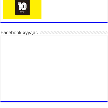
насанд хүрэгчдийн багийн харваагаар
үргэлжилж байна
2026 оны 7 сар 15 / 10 цаг 52 минут
Үндэсний их баяр наадмын хүчит бөхийн
барилдаан эхэллээ
2026 оны 7 сар 15 / 10 цаг 46 минут
Facebook хуудас
Үндэсний хувцасны өдрийг тохиолдуулан
“Дээлтэй монгол наадам” боллоо
2026 оны 7 сар 15 / 10 цаг 41 минут
МОНГОЛ УЛСЫН ЕРӨНХИЙ САЙД Н.УЧРАЛ
БАЯР НААДМЫН НЭЭЛТЭД ОРОЛЦОЖ,
НААДАМЧИН ОЛОНД МЭНДЧИЛГЭЭ
ДЭВШҮҮЛЭВ
2026 оны 7 сар 14 / 17 цаг 56 минут
МОНГОЛ УЛСЫН ЕРӨНХИЙ САЙД Н.УЧРАЛ
БҮГД НАЙРАМДАХ СОЛОНГОС УЛСЫН
ЕРӨНХИЙЛӨГЧ И ЖЭ МЁН-Д БАРААЛХАВ
2026 оны 7 сар 14 / 17 цаг 51 минут
ТӨРИЙН ДАЛБААНЫ ӨДӨРТ ЗОРИУЛСАН
ЦЭРГИЙН ЁСЛОЛЫН ЖАГСААЛ БОЛЛОО