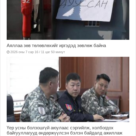
Аяллаа зөв төлөвлөхийг иргэдэд зөвлөж байна
2026 оны 7 сар 16 / 11 цаг 50 минут
Үер усны болзошгүй аюулаас сэргийлж, холбогдох
байгууллагууд өндөржүүлсэн бэлэн байдалд ажиллаж