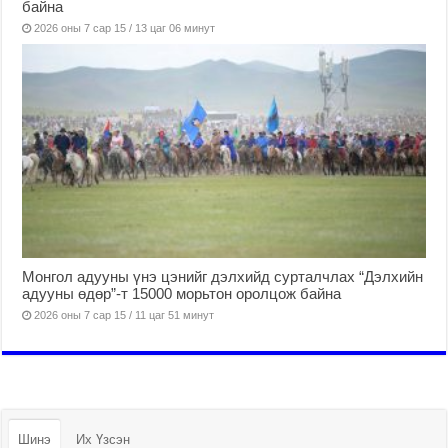
байна
2026 оны 7 сар 15 / 13 цаг 06 минут
Монгол адууны үнэ цэнийг дэлхийд сурталчлах “Дэлхийн
адууны өдөр”-т 15000 морьтон оролцож байна
2026 оны 7 сар 15 / 11 цаг 51 минут
Шинэ
Их Үзсэн