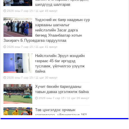
шилдгүүд шалгарав
2026 оны 7 сар 15 / 11 цаг 45 минут
Үндэсний их баяр наадмын сур
харвааны шагналыг
нийслэлийн Засаг дарга
бөгөөд Улаанбаатар хотын
Захирагч Б.Пүрэвдагва гардууллаа
2026 оны 7 сар 15 / 11 цаг 41 минут
Нийслэлийн Эрүүл мэндийн
газраас 45 баг иргэдэд
тусламж, үйлчилгээ үзүүлж
байна
2026 оны 7 сар 15 / 11 цаг 30 минут
Хүчит бөхийн барилдааны
тавын даваа үргэлжилж байна
2026 оны 7 сар 15 / 11 цаг 26 минут
Төв цэнгэлдэх орчмын
цэвэрлэгээ, үйлчилгээнд 161
ажилтан, 27 техниктэй
ажиллаж байна