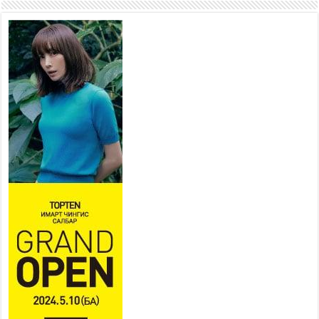
2026 оны 7 сар 15 / 11 цаг 22 минут
Наадмын амралтын өдрүүдэд
нийслэлийн эрүүл мэндийн
байгууллагууд дараах
хуваарийн дагуу ажиллана
2026 оны 7 сар 15 / 11 цаг 18 минут
Үндэсний их баяр наадам
эхэллээ
2026 оны 7 сар 15 / 11 цаг 14 минут
Үер усны аюулаас сэргийлж, нийслэлийн Онцгой
байдлын газрын 162 алба хаагч үүрэг гүйцэтгэж
байна
2026 оны 7 сар 15 / 11 цаг 07 минут
Үндэсний их сурын харваанд 850 харваач цэц
мэргэнээ сорьж байна
2026 оны 7 сар 15 / 11 цаг 03 минут
Төв цэнгэлдэхийн эргэн тойронд
2026 оны 7 сар 15 / 10 цаг 58 минут
Үндэсний их баяр наадмын шагайн харваа