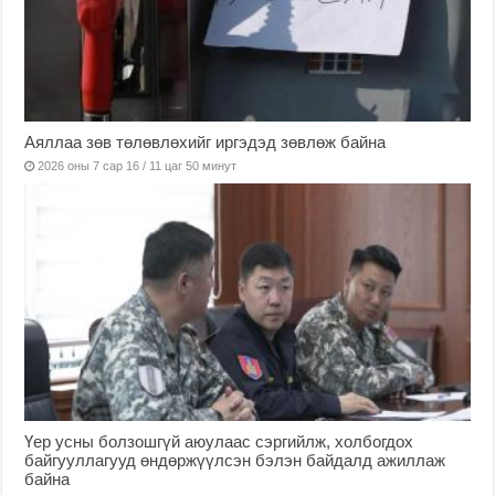
Аяллаа зөв төлөвлөхийг иргэдэд зөвлөж байна
2026 оны 7 сар 16 / 11 цаг 50 минут
Үер усны болзошгүй аюулаас сэргийлж, холбогдох
байгууллагууд өндөржүүлсэн бэлэн байдалд ажиллаж
байна