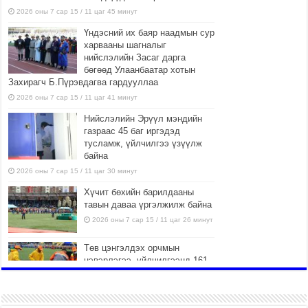
2026 оны 7 сар 15 / 11 цаг 45 минут
Үндэсний их баяр наадмын сур
харвааны шагналыг
нийслэлийн Засаг дарга
бөгөөд Улаанбаатар хотын
Захирагч Б.Пүрэвдагва гардууллаа
2026 оны 7 сар 15 / 11 цаг 41 минут
Нийслэлийн Эрүүл мэндийн
газраас 45 баг иргэдэд
тусламж, үйлчилгээ үзүүлж
байна
2026 оны 7 сар 15 / 11 цаг 30 минут
Хүчит бөхийн барилдааны
тавын даваа үргэлжилж байна
2026 оны 7 сар 15 / 11 цаг 26 минут
Төв цэнгэлдэх орчмын
цэвэрлэгээ, үйлчилгээнд 161
ажилтан, 27 техниктэй
ажиллаж байна
2026 оны 7 сар 15 / 11 цаг 22 минут