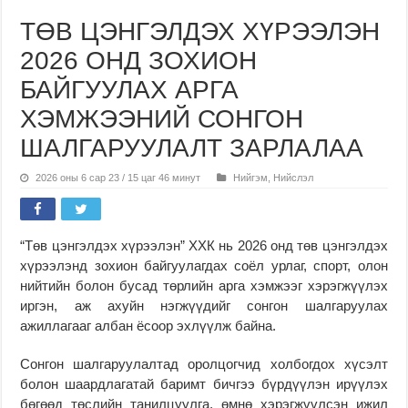
ТӨВ ЦЭНГЭЛДЭХ ХҮРЭЭЛЭН
2026 ОНД ЗОХИОН
БАЙГУУЛАХ АРГА
ХЭМЖЭЭНИЙ СОНГОН
ШАЛГАРУУЛАЛТ ЗАРЛАЛАА
2026 оны 6 сар 23 / 15 цаг 46 минут
Нийгэм
,
Нийслэл
“Төв цэнгэлдэх хүрээлэн” ХХК нь 2026 онд төв цэнгэлдэх
хүрээлэнд зохион байгуулагдах соёл урлаг, спорт, олон
нийтийн болон бусад төрлийн арга хэмжээг хэрэгжүүлэх
иргэн, аж ахуйн нэгжүүдийг сонгон шалгаруулах
ажиллагааг албан ёсоор эхлүүлж байна.
Сонгон шалгаруулалтад оролцогчид холбогдох хүсэлт
болон шаардлагатай баримт бичгээ бүрдүүлэн ирүүлэх
бөгөөд төслийн танилцуулга, өмнө хэрэгжүүлсэн ижил