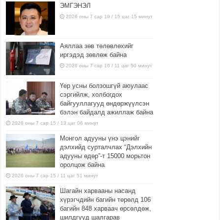
ЭМГЭНЭЛ
2026 оны 7 сар 19 / 15 цаг 15 минут
Аяллаа зөв төлөвлөхийг
иргэдэд зөвлөж байна
2026 оны 7 сар 16 / 11 цаг 50 минут
Үер усны болзошгүй аюулаас
сэргийлж, холбогдох
байгууллагууд өндөржүүлсэн
бэлэн байдалд ажиллаж байна
2026 оны 7 сар 15 / 13 цаг 06 минут
Монгол адууны үнэ цэнийг
дэлхийд сурталчлах “Дэлхийн
адууны өдөр”-т 15000 морьтон
оролцож байна
2026 оны 7 сар 15 / 11 цаг 51 минут
Шагайн харвааны насанд
хүрэгчдийн багийн төрөлд 106
багийн 848 харваач өрсөлдөж,
шилдгүүд шалгарав