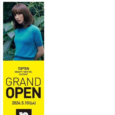
Наадмын амралтын өдрүүдэд
нийслэлийн эрүүл мэндийн
байгууллагууд дараах
хуваарийн дагуу ажиллана
2026 оны 7 сар 15 / 11 цаг 18 минут
Үндэсний их баяр наадам
эхэллээ
2026 оны 7 сар 15 / 11 цаг 14 минут
Үер усны аюулаас сэргийлж, нийслэлийн Онцгой
байдлын газрын 162 алба хаагч үүрэг гүйцэтгэж
байна
2026 оны 7 сар 15 / 11 цаг 07 минут
Үндэсний их сурын харваанд 850 харваач цэц
мэргэнээ сорьж байна
2026 оны 7 сар 15 / 11 цаг 03 минут
Төв цэнгэлдэхийн эргэн тойронд
2026 оны 7 сар 15 / 10 цаг 58 минут
Үндэсний их баяр наадмын шагайн харваа
насанд хүрэгчдийн багийн харваагаар