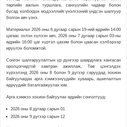
төрлийн ажлын туршлага, санхүүгийн чадвар болон
бусад холбогдох мэдээллийг үнэлгээний үндсэн шалгуур
болгон авч үзнэ.
Материалыг 2026 оны 6 дугаар сарын 19-ний өдрийн 14:00
цагаас эхлэн хүлээн авч, 2026 оны 7 дугаар сарын 03-ны
өдрийн 16:00 цаг хүртэл цахим болон цаасан хэлбэрээр
ирүүлэх боломжтой.
Сонгон шалгаруулалтын үр дүнгээр шаардлага хангасан
оролцогчидтой хамтран ажиллаж, Төв цэнгэлдэх
хүрээлэнд 2026 оны 8 болон 9 дүгээр саруудад зохион
байгуулагдах арга хэмжээнүүдийн хуваарь, ашиглалтын
өдрүүдийг баталгаажуулах юм.
Арга хэмжээ зохион байгуулах өдрийн сонголтууд:
2026 оны 8 дугаар сарын 01
2026 оны 9 дүгээр сарын 12