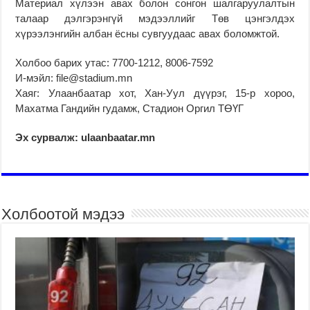
Материал хүлээн авах болон сонгон шалгаруулалтын
талаар дэлгэрэнгүй мэдээллийг Төв цэнгэлдэх
хүрээлэнгийн албан ёсны сувгуудаас авах боломжтой.
Холбоо барих утас: 7700-1212, 8006-7592
И-мэйл: file@stadium.mn
Хаяг: Улаанбаатар хот, Хан-Уул дүүрэг, 15-р хороо,
Махатма Гандийн гудамж, Стадион Оргил ТӨҮГ
Эх сурвалж: ulaanbaatar.mn
Холбоотой мэдээ