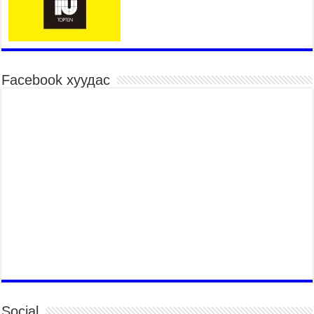
үргэлжилж байна
2026 оны 7 сар 15 / 10 цаг 52 минут
Үндэсний их баяр наадмын хүчит бөхийн
барилдаан эхэллээ
2026 оны 7 сар 15 / 10 цаг 46 минут
Facebook хуудас
Үндэсний хувцасны өдрийг тохиолдуулан
“Дээлтэй монгол наадам” боллоо
2026 оны 7 сар 15 / 10 цаг 41 минут
МОНГОЛ УЛСЫН ЕРӨНХИЙ САЙД Н.УЧРАЛ
БАЯР НААДМЫН НЭЭЛТЭД ОРОЛЦОЖ,
НААДАМЧИН ОЛОНД МЭНДЧИЛГЭЭ
ДЭВШҮҮЛЭВ
2026 оны 7 сар 14 / 17 цаг 56 минут
МОНГОЛ УЛСЫН ЕРӨНХИЙ САЙД Н.УЧРАЛ
БҮГД НАЙРАМДАХ СОЛОНГОС УЛСЫН
ЕРӨНХИЙЛӨГЧ И ЖЭ МЁН-Д БАРААЛХАВ
2026 оны 7 сар 14 / 17 цаг 51 минут
ТӨРИЙН ДАЛБААНЫ ӨДӨРТ ЗОРИУЛСАН
ЦЭРГИЙН ЁСЛОЛЫН ЖАГСААЛ БОЛЛОО
Social
2026 оны 7 сар 14 / 17 цаг 47 минут