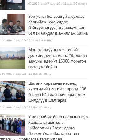
2026 оны 7 сар 16 / 11 цаг 50 минут
Үер усны болзошгүй аюулаас
сэргийлж, холбогдох
байгууллагууд өндөржүүлсэн
бэлэн байдалд ажиллаж байна
026 оны 7 сар 15 / 13 цаг 06 минут
Монгол адууны үнэ цэнийг
дэлхийд сурталчлах “Дэлхийн
адууны өдөр”-т 15000 морьтон
оролцож байна
026 оны 7 сар 15 / 11 цаг 51 минут
Шагайн харвааны насанд
хүрэгчдийн багийн төрөлд 106
багийн 848 харваач өрсөлдөж,
шилдгүүд шалгарав
026 оны 7 сар 15 / 11 цаг 45 минут
Үндэсний их баяр наадмын сур
харвааны шагналыг
нийслэлийн Засаг дарга
бөгөөд Улаанбаатар хотын
хирагч Б.Пүрэвдагва гардууллаа