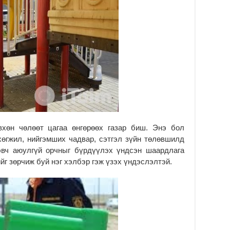
Мо
Тө
ёс
2
Мо
ха
2
Хү
те
та
2
вхөн чөлөөт цагаа өнгөрөөх газар биш. Энэ бол
хөгжил, нийгэмших чадвар, сэтгэл зүйн төлөвшилд
эвч аюулгүй орчныг бүрдүүлэх үндсэн шаардлага
ийг зөрчиж буй нэг хэлбэр гэж үзэх үндэслэлтэй.