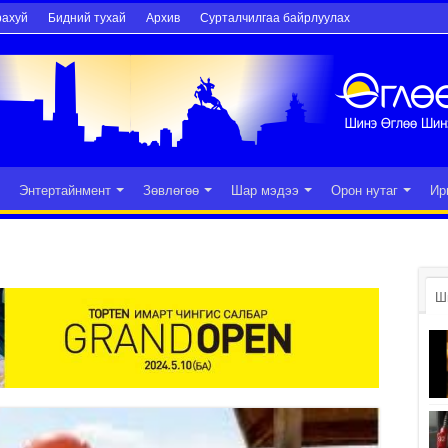
рахуй
Бидний тухай
Архив
Сурталчилгаа байрлуулах
Энтертайнмент
Зөвлөгөө
Шар мэдээ
Орон нутаг
Ир
Ш