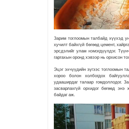
Зарим тоглоомын талбайд хүүхэд ун
хучилт байхгүй бөгөөд цемент, хайрга
эрсдэлийг улам нэмэгдүүлдэг. Түүн
гаргахын оронд хэвээр нь орхисон то
Эцэг эхчүүдийн зүгээс тоглоомын та
хороо болон холбогдох байгуул
удааширдаг талаар гомдоллодог. З
засварлахгүй орхидог бөгөөд энэ 
байдаг аж.