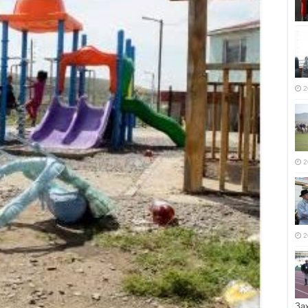
2
2
2
За