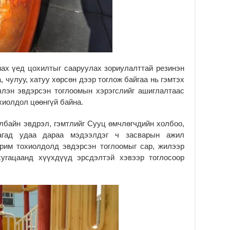
ша
2
Мо
ба
2
ах үед цохилтыг сааруулах зориулалттай резинэн
УИ
Ул
, чулуу, хатуу хөрсөн дээр тоглож байгаа нь гэмтэх
хү
члэн эвдэрсэн тоглоомын хэрэгслийг ашиглалтаас
2
хиолдол цөөнгүй байна.
УИ
Со
лбайн эвдрэл, гэмтлийг Сууц өмчлөгчдийн холбоо,
ба
лагад удаа дараа мэдээлдэг ч засварын ажил
2
арим тохиолдолд эвдэрсэн тоглоомыг сар, жилээр
хугацаанд хүүхдүүд эрсдэлтэй хэвээр тоглосоор
Их
үз
өр
2
Ул
хү
2