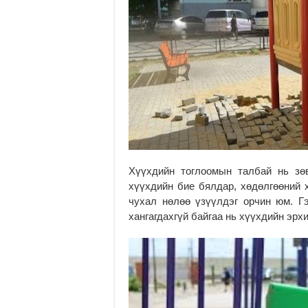
Хүүхдийн тоглоомын талбай нь зө
хүүхдийн бие бялдар, хөдөлгөөний 
чухал нөлөө үзүүлдэг орчин юм. Г
хангагдахгүй байгаа нь хүүхдийн эрх