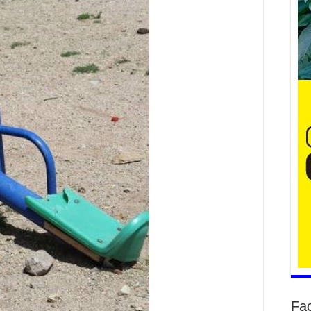
Үе
ба
ба
2
Үн
мэ
2
Тө
2
Үн
на
үр
2
Үн
ба
2
Fa