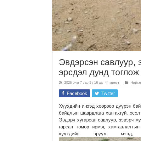
Эвдэрсэн савлуур, 
эрсдэл дунд тоглож
2026 оны 7 сар 3 / 16 цаг 44 минут
Нийгэ
Facebook
Twitter
Хүүхдийн инээд хөөрөөр дүүрэн бай
байдлын шаардлага хангахгүй, осол
Эвдэрч хугарсан савлуур, зэвэрч му
гарсан төмөр ирмэг, хамгаалалты
хүүхдийн эрүүл мэнд,