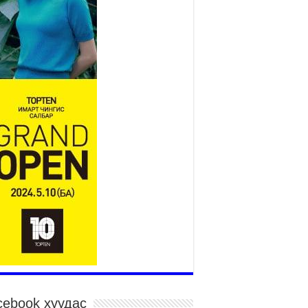
Үндэсний их баяр наадам
эхэллээ
2026 оны 7 сар 15 / 11 цаг 14 минут
р усны аюулаас сэргийлж, нийслэлийн Онцгой
йдлын газрын 162 алба хаагч үүрэг гүйцэтгэж
йна
026 оны 7 сар 15 / 11 цаг 07 минут
дэсний их сурын харваанд 850 харваач цэц
ргэнээ сорьж байна
026 оны 7 сар 15 / 11 цаг 03 минут
в цэнгэлдэхийн эргэн тойронд
026 оны 7 сар 15 / 10 цаг 58 минут
дэсний их баяр наадмын шагайн харваа
санд хүрэгчдийн багийн харваагаар
гэлжилж байна
026 оны 7 сар 15 / 10 цаг 52 минут
дэсний их баяр наадмын хүчит бөхийн
рилдаан эхэллээ
026 оны 7 сар 15 / 10 цаг 46 минут
cebook хуудас