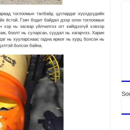
Үн
“Д
араад тоглоомын талбайд цуглардаг хүүхдүүдийн
2
йх ёстой. Гэвч бодит байдал дээр олон тоглоомын
МО
 хэр нь засвар үйлчилгээ огт хийгдээгүй хэвээр
БА
аж, боолт нь суларсан, суудал нь хагарчээ. Харин
НА
даг нь хууларснаас гадна ирмэг нь хурц болсон нь
ДЭ
сдэлтэй болсон байна.
2
МО
БҮ
ЕР
2
ТӨ
ЦЭ
Soc
2
Өв
да
2
УИ
на