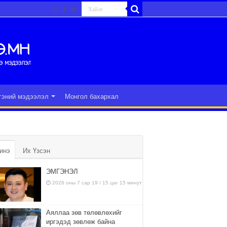
гэний мэдээлэл
Монгол бахархал
инэ
Их Үзсэн
ЭМГЭНЭЛ
2026 оны 7 сар 19 / 15 цаг 15 минут
Аяллаа зөв төлөвлөхийг
иргэдэд зөвлөж байна