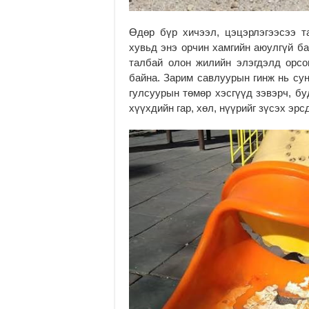
Өдөр бүр хичээл, цэцэрлэгээсээ т
хувьд энэ орчин хамгийн аюулгүй ба
талбай олон жилийн элэгдэлд орсон
байна. Зарим савлуурын гинж нь сун
гулсуурын төмөр хэсгүүд зэвэрч, бу
хүүхдийн гар, хөл, нүүрийг зүсэх эр