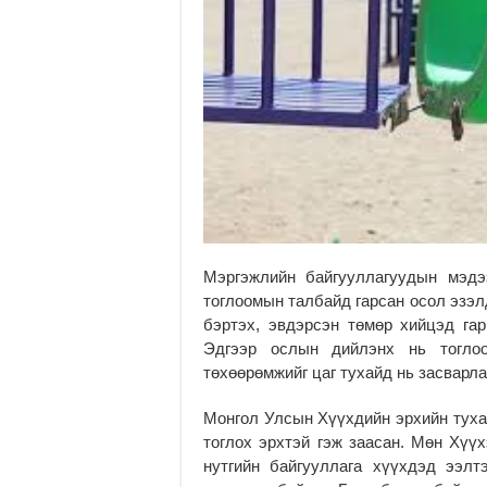
Мэргэжлийн байгууллагуудын мэдэ
тоглоомын талбайд гарсан осол эзэл
бэртэх, эвдэрсэн төмөр хийцэд гар
Эдгээр ослын дийлэнх нь тоглоо
төхөөрөмжийг цаг тухайд нь засварл
Монгол Улсын Хүүхдийн эрхийн тухай
тоглох эрхтэй гэж заасан. Мөн Хүү
нутгийн байгууллага хүүхдэд ээлт