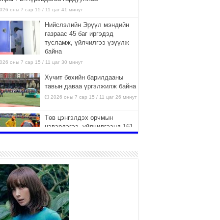
026 оны 7 сар 15 / 11 цаг 41 минут
Нийслэлийн Эрүүл мэндийн
газраас 45 баг иргэдэд
тусламж, үйлчилгээ үзүүлж
байна
026 оны 7 сар 15 / 11 цаг 30 минут
Хүчит бөхийн барилдааны
тавын даваа үргэлжилж байна
2026 оны 7 сар 15 / 11 цаг 26 минут
Төв цэнгэлдэх орчмын
цэвэрлэгээ, үйлчилгээнд 161
ажилтан, 27 техниктэй
ажиллаж байна
026 оны 7 сар 15 / 11 цаг 22 минут
Наадмын амралтын өдрүүдэд
нийслэлийн эрүүл мэндийн
байгууллагууд дараах
хуваарийн дагуу ажиллана
026 оны 7 сар 15 / 11 цаг 18 минут