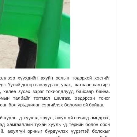
эллээр хүүхдийн ахуйн ослын тодорхой хэсгийг
дэг. Үүний дотор савлуураас унах, шатнаас халтирч
, хөлөө зүсэх зэрэг тохиолдлууд байсаар байна.
мын талбайг тогтмол шалгаж, эвдэрсэн тоног
асан бол урьдчилан сэргийлэх боломжтой байдаг.
 хууль -д хүүхэд эрүүл, аюулгүй орчинд амьдрах,
хэд хамгааллын тухай хууль -д төрийн болон орон
эй, аюулгүй орчныг бүрдүүлэх үүрэгтэй болохыг