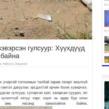
2
2
зэвэрсэн гулсуур: Хүүхдүүд
 байна
м
,
Нийслэл
,
Онцолсон
2
х учиртай тоглоомын талбай зарим газарт аюулгүй
 гэмтэл дагуулах эрсдэлтэй орчин болж хувирчээ.
удсан гулсуур, суларсан шат, хагарсан суудал, ил
н хучилтгүй хатуу хөрс зэрэг нь өдөр бүр олон
 амь насанд заналхийлж байна.
2